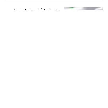
دراسة تكشف عن طفيليات
جينية تعيد تشكيل السرطان
قبل ظهوره
صحة
الإثنين 30 مارس 11:58 ص