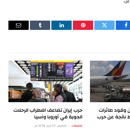
ل.
فيسبوك
تويتر
بينتيريست
لينكدإن
Tumblr
البريد
الإلكترون
ن وقود طائرات
حرب إيران تضاعف اضطراب الرحلات
ناتجة عن حرب
الجوية في أوروبا وآسيا
متفرقات
الخميس 02 أبريل 10:14 ص