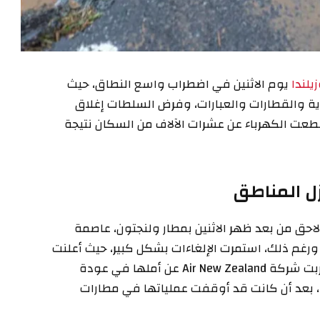
زيلندا
يوم الاثنين في اضطراب واسع النطاق، حيث
ية والقطارات والعبارات، وفرض السلطات إغلاق
نقطعت الكهرباء عن عشرات الآلاف من السكان نتيجة
زل المناطق
حق من بعد ظهر الاثنين بمطار ولنجتون، عاصمة
ورغم ذلك، استمرت الإلغاءات بشكل كبير، حيث أعلنت
سلطات المطار أن معظم رحلات الصباح قد تأثرت. أعربت شركة Air New Zealand عن أملها في عودة
، بعد أن كانت قد أوقفت عملياتها في مطارات