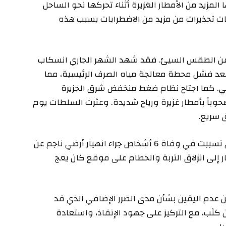
مزيد من الأمطار الغزيرة أثناء تحركها نحو الساحل
طات تحذيرات من مزيد من الاضطرابات بسبب هذه
عن الطقس السيئ. فقد شهد الشهر الجاري انسكاب
عد فشل محطة معالجة مياه الصرف الرئيسية، مما
ضي. كما اجتاح نظام ضغط منخفض شرق الجزيرة
وباً بأمطار غزيرة ورياح شديدة. وعثرت السلطات يوم
 سريع.
هذه الحادثة تتشابه مع عاصفة الشهر الماضي التي تسببت في وفاة 6 أشخاص جراء انهيار أرضي ناجم عن
ر إلى انزلاق التربة والحطام على موقع كان يعج
 عدم اليقين بشأن مدى الضرر الإضافي الذي قد
كثب، مع التركيز على جهود الإنقاذ، واستعادة