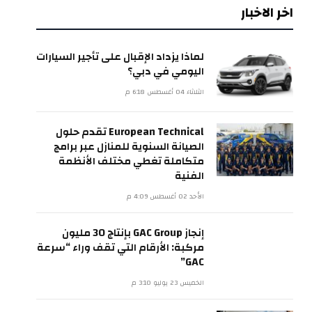
اخر الاخبار
لماذا يزداد الإقبال على تأجير السيارات
اليومي في دبي؟
الثلاثاء 04 أغسطس 6:18 م
European Technical تقدم حلول
الصيانة السنوية للمنازل عبر برامج
متكاملة تغطي مختلف الأنظمة
الفنية
الأحد 02 أغسطس 4:09 م
إنجاز GAC Group بإنتاج 30 مليون
مركبة: الأرقام التي تقف وراء “سرعة
GAC”
الخميس 23 يوليو 3:10 م