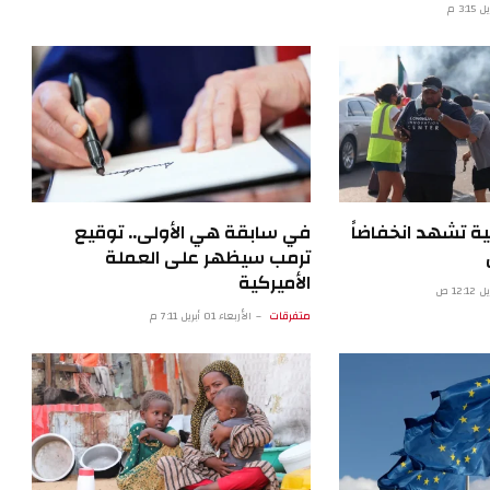
ة تشهد انخفاضاً
في سابقة هي الأولى.. توقيع
ترمب سيظهر على العملة
الأميركية
متفرقات
الأربعاء 01 أبريل 7:11 م