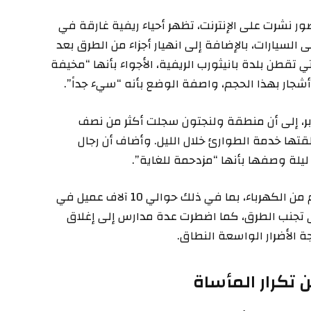
ر نشرت على الإنترنت، تظهر أحياء ريفية غارقة في
لسيارات، بالإضافة إلى انهيار أجزاء من الطرق بعد
ي تقطن بلدة بانيثورب الريفية، الأجواء بأنها “مخيفة
أشجار بهذا الحجم، واصفة الوضع بأنه “سيء جداً”.
بر، إلى أن منطقة ولنجتون سجلت أكثر من نصف
غ عددها 852 مكالمة التي تلقتها خدمة الطوارئ خلال الليل. وأضاف أن رجال
ليلة وصفها بأنها “مزدحمة للغاية”.
أفادت السلطات بوجود أكثر من 30 ألف عقار محروم من الكهرباء، بما في ذلك حوالي 10 آلاف عميل في
تجنب الطرق، كما اضطرت عدة مدارس إلى إغلاق
 الأضرار الواسعة النطاق.
 تكرار المأساة