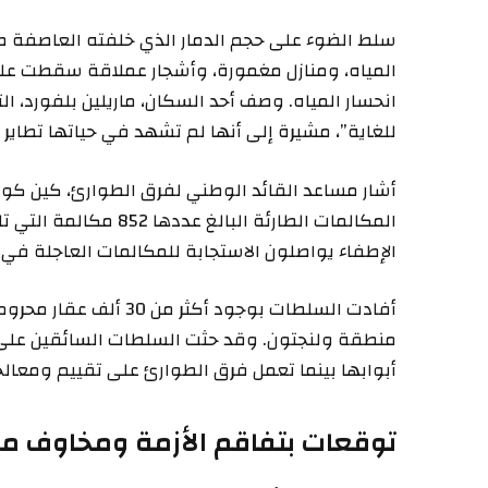
سلط الضوء على حجم الدمار الذي خلفته العاصفة صو
المياه، ومنازل مغمورة، وأشجار عملاقة سقطت على ا
انحسار المياه. وصف أحد السكان، ماريلين بلفورد، الت
للغاية”، مشيرة إلى أنها لم تشهد في حياتها تطاير 
أشار مساعد القائد الوطني لفرق الطوارئ، كين كو
المكالمات الطارئة البال
الإطفاء يواصلون الاستجابة للمكالمات العاجلة في 
منطقة ولنجتون. وقد حثت السلطات السائقين على 
أبوابها بينما تعمل فرق الطوارئ على تقييم ومعالجة
توقعات بتفاقم الأزمة ومخاوف من