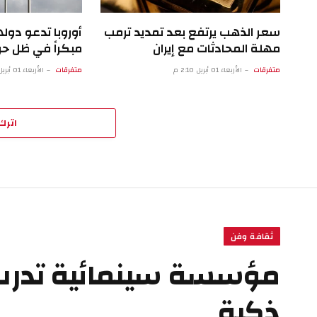
سعر الذهب يرتفع بعد تمديد ترمب
أوروبا تدعو دوله
مهلة المحادثات مع إيران
مبكراً في ظل حرب
متفرقات
الأربعاء 01 أبريل 2:10 م
متفرقات
الأربعاء 01 أبريل 9:10 ص
اترك 
ثقافة وفن
مؤسسة سينمائية تدرب ج
ذكية