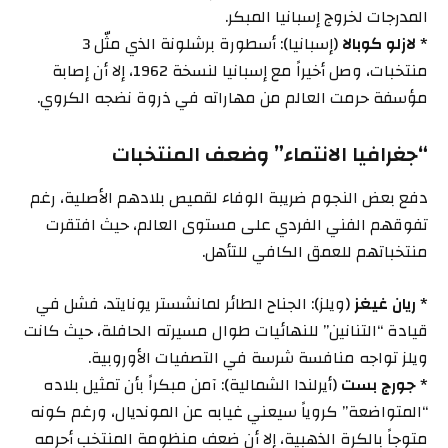
المدرجات لخروج إسبانيا المبكر.
*
لازلو كوبالا
(إسبانيا): أسطورة برشلونة الذي مثّل 3
منتخبات، وصل أخيراً مع إسبانيا لنسخة 1962، إلا أن إصابة
مؤسفة حرمت العالم من مهاراته في ذروة نضجه الكروي.
“جغرافيا الانتماء” وضعف المنتخبات
دفع بعض النجوم ضريبة الوفاء لقميص بلادهم الأصلية، رغم
تفوقهم الفني الفردي على مستوى العالم، حيث افتقرت
منتخباتهم للعمق الكافي للتأهل.
*
ريان غيغز
(ويلز): الجناح الطائر لمانشستر يونايتد، فشل في
قيادة “التنانين” للنهائيات طوال مسيرته الحافلة، حيث كانت
ويلز تواجه منافسة شرسة في التصفيات الأوروبية.
*
جورج بست
(أيرلندا الشمالية): آمن مبكراً بأن تمثيل بلاده
“المتواضعة” كروياً سيعني غيابه عن المونديال، ورغم كونه
متوجاً بالكرة الذهبية، إلا أن ضعف منظومة المنتخب أحرمه