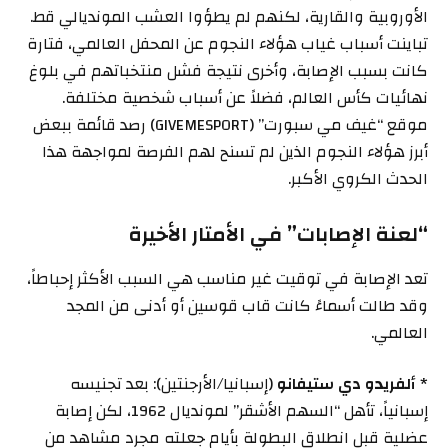
الأوروبية والقارية، لكنهم لم يطؤوا العشب المونديالي قط.
تباينت أسباب غياب هؤلاء النجوم عن المحفل العالمي، فتارة
كانت بسبب الإصابة، وأخرى نتيجة فشل منتخباتهم في بلوغ
نهائيات كأس العالم، فضلاً عن أسباب شخصية مختلفة.
موقع “غيف مي سبورت” (GIVEMESPORT) رصد قائمة ببعض
أبرز هؤلاء النجوم الذين لم تسنح لهم الفرصة لمواجهة هذا
الحدث الكروي الأكبر.
“لعنة الإصابات” في الأمتار الأخيرة
تعد الإصابة في توقيت غير مناسب هي السبب الأكثر إحباطاً،
وقد طالت أسماءً كانت قاب قوسين أو أدنى من المجد
العالمي.
*
ألفريدو دي ستيفانو
(إسبانيا/الأرجنتين): بعد تجنيسه
إسبانياً، تأهل “السهم الأشقر” لمونديال 1962، لكن إصابة
عضلية قبل انطلاق البطولة بأيام جعلته مجرد مشاهد من