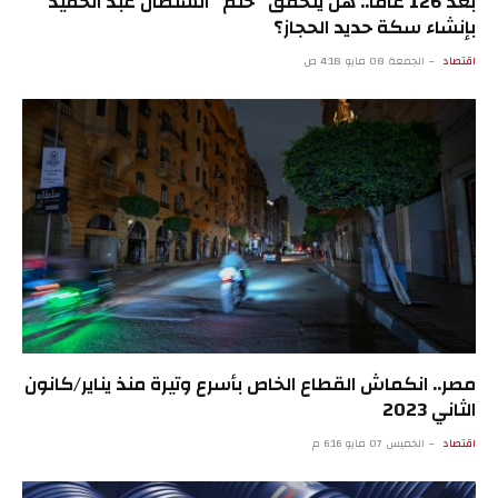
بعد 126 عاما.. هل يتحقق “حلم” السلطان عبد الحميد
بإنشاء سكة حديد الحجاز؟
اقتصاد
الجمعة 08 مايو 4:18 ص
مصر.. انكماش القطاع الخاص بأسرع وتيرة منذ يناير/كانون
الثاني 2023
اقتصاد
الخميس 07 مايو 6:16 م