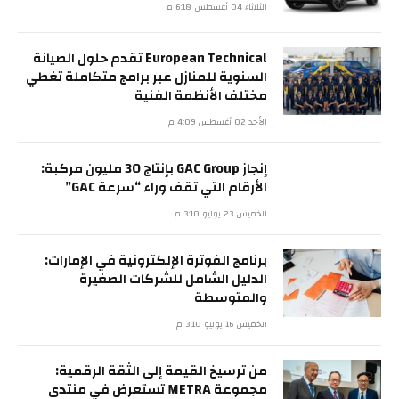
الثلاثاء 04 أغسطس 6:18 م
European Technical تقدم حلول الصيانة
السنوية للمنازل عبر برامج متكاملة تغطي
مختلف الأنظمة الفنية
الأحد 02 أغسطس 4:09 م
إنجاز GAC Group بإنتاج 30 مليون مركبة:
الأرقام التي تقف وراء “سرعة GAC”
الخميس 23 يوليو 3:10 م
برنامج الفوترة الإلكترونية في الإمارات:
الدليل الشامل للشركات الصغيرة
والمتوسطة
الخميس 16 يوليو 3:10 م
من ترسيخ القيمة إلى الثقة الرقمية:
مجموعة METRA تستعرض في منتدى