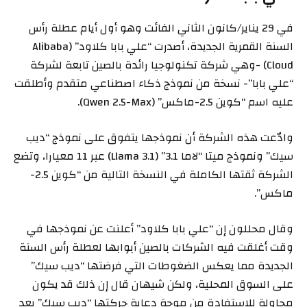
في 29 يناير/كانون الثاني الفائت وهو أول أيام عطلة رأس
السنة القمرية الجديدة، أصدرت “علي بابا كلاود” (Alibaba
Cloud) -وهي شركة تكنولوجيا رائدة بالصين تابعة لشركة
“علي بابا”- نسخة من نموذج ذكاء اصطناعي متقدم وأطلقت
عليه اسم “كوين 2.5-ماكس” (Qwen 2.5-Max).
وادّعت هذه الشركة أن نموذجها يتفوق على نموذج “ديب
سيك” ونموذج ميتا “لاما 3.1” (Llama 3.1) عبر 11 معيارا، وتضع
الشركة ثقتها الكاملة في النسخة التالية من “كوين 2.5-
ماكس”.
وقال محللون إن “علي بابا كلاود” أعلنت عن نموذجها في
وقت أغلقت فيه الشركات بالصين أبوابها لعطلة رأس السنة
الجديدة مما يعكس الضغوطات التي فرضتها “ديب سيك”
على السوق المحلية، ولكن شيهان قال إن ذلك قد يكون
محاولة للاستفادة من موجة دعاية حركتها “ديب سيك” بعد