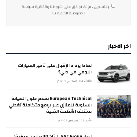
بالتسجيل ، فإنك توافق على شروطنا واتفاقية
سياسة
الخصوصية
الخاصة بنا.
اخر الاخبار
لماذا يزداد الإقبال على تأجير السيارات
اليومي في دبي؟
الثلاثاء 04 أغسطس 6:18 م
European Technical تقدم حلول الصيانة
السنوية للمنازل عبر برامج متكاملة تغطي
مختلف الأنظمة الفنية
الأحد 02 أغسطس 4:09 م
إنجاز GAC Group بإنتاج 30 مليون مركبة: