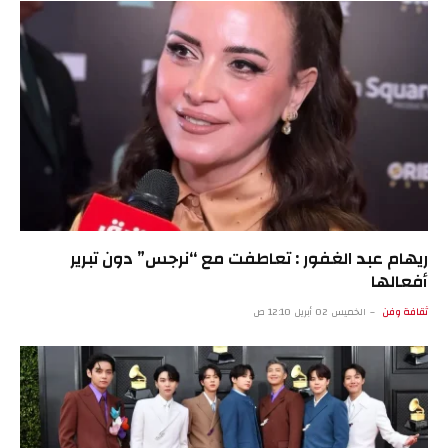
ريهام عبد الغفور : تعاطفت مع “نرجس” دون تبرير
أفعالها
ثقافة وفن
الخميس 02 أبريل 12:10 ص