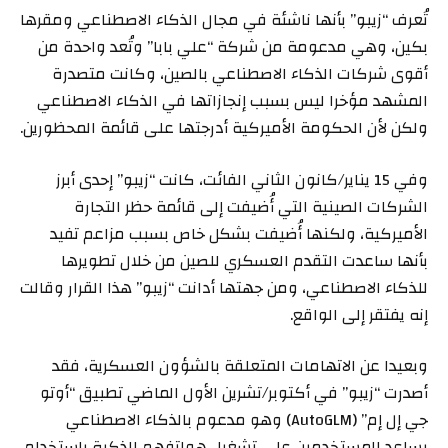
تُعرف “زيبو” بأنها ناشئة في مجال الذكاء الاصطناعي ومقرها
بكين، وهي مدعومة من شركة “علي بابا” وتُعد واحدة من
أقوى شركات الذكاء الاصطناعي بالصين، وكانت متصدرة
المشهد مؤخرا ليس بسبب إنجازاتها في الذكاء الاصطناعي
ولكن لأن الحكومة الأميركية أدرجتها على قائمة المحظورين.
وفي 15 يناير/كانون الثاني الفائت، كانت “زيبو” إحدى أبرز
الشركات الصينية التي أُضيفت إلى قائمة حظر التجارة
الأميركية، ولكنها أُضيفت بشكل خاص بسبب مزاعم تفيد
بأنها ساعدت التقدم العسكري للصين من خلال تطويرها
للذكاء الاصطناعي، ومن جهتها أدانت “زيبو” هذا القرار وقالت
إنه يفتقر إلى الواقع.
وبعيدا عن الاتهامات المتعلقة بالشؤون العسكرية، فقد
أصدرت “زيبو” في أكتوبر/تشرين الأول الماضي تطبيق “أوتو
جي إل إم” (AutoGLM) وهو مدعوم بالذكاء الاصطناعي
يساعد المستخدمين على تشغيل هواتفهم الذكية باستخدام