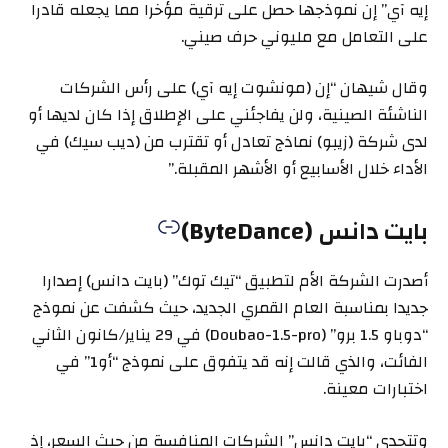
إيه آي” إن نموذجها حصل على ترقية مؤخرا مما يجعله قادرا
على التعامل مع مليوني حرف صيني.
وقال شيهان “إن (مونشوت إيه آي) على رأس الشركات
الناشئة الصينية، ولن يفاجئني على الإطلاق إذا كان لديها أو
لدى شركة (زيبو) نماذج تعادل أو تقترب من (ديب سيك) في
الأداء خلال الأسابيع أو الأشهر المقبلة.”
بايت دانس (ByteDance)
أصدرت الشركة الأم لتطبيق “تيك توك” (بايت دانس) إصدارا
جديدا بمناسبة العام القمري الجديد، حيث كشفت عن نموذج
“دوباو 1.5 برو” (Doubao-1.5-pro) في 29 يناير/كانون الثاني
الفائت، والذي قالت إنه قد يتفوق على نموذج “أو1” في
اختبارات معينة.
وتتحدى “بايت دانس” الشركات المنافسة من حيث السعر، إذ