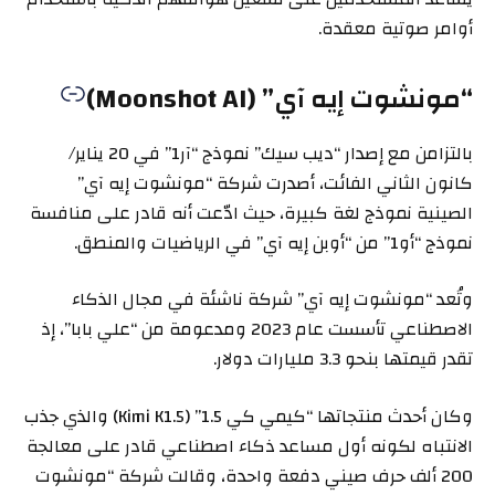
أوامر صوتية معقدة.
“مونشوت إيه آي” (Moonshot AI)
بالتزامن مع إصدار “ديب سيك” نموذج “آر1” في 20 يناير/
كانون الثاني الفائت، أصدرت شركة “مونشوت إيه آي”
الصينية نموذج لغة كبيرة، حيث ادّعت أنه قادر على منافسة
نموذج “أو1” من “أوبن إيه آي” في الرياضيات والمنطق.
وتُعد “مونشوت إيه آي” شركة ناشئة في مجال الذكاء
الاصطناعي تأسست عام 2023 ومدعومة من “علي بابا”، إذ
تقدر قيمتها بنحو 3.3 مليارات دولار.
وكان أحدث منتجاتها “كيمي كي 1.5” (Kimi K1.5) والذي جذب
الانتباه لكونه أول مساعد ذكاء اصطناعي قادر على معالجة
200 ألف حرف صيني دفعة واحدة، وقالت شركة “مونشوت