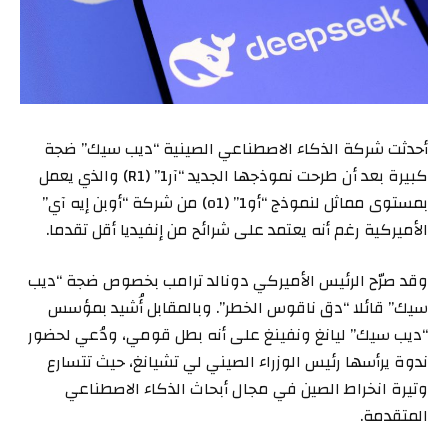
أحدثت شركة الذكاء الاصطناعي الصينية “ديب سيك” ضجة
كبيرة بعد أن طرحت نموذجها الجديد “آر1” (R1) والذي يعمل
بمستوى مماثل لنموذج “أو1” (o1) من شركة “أوبن إيه آي”
الأميركية رغم أنه يعتمد على شرائح من إنفيديا أقل تقدما.
وقد صرّح الرئيس الأميركي دونالد ترامب بخصوص ضجة “ديب
سيك” قائلا “دق ناقوس الخطر”. وبالمقابل أُشيد بمؤسس
“ديب سيك” ليانغ ونفينغ على أنه بطل قومي، ودُعي لحضور
ندوة يرأسها رئيس الوزراء الصيني لي تشيانغ، حيث تتسارع
وتيرة انخراط الصين في مجال أبحاث الذكاء الاصطناعي
المتقدمة.