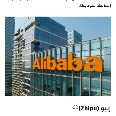
إطلاقها نموذجها.
زيبو (Zhipu)