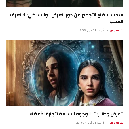
سحب سفاح التجمع من دور العرض.. والسبكي: لا نعرف
السبب
ثقافة وفن
الأربعاء 01 أبريل 2:08 م
“عرض وطلب”.. الوجوه السبعة لتجارة الأعضاء!
ثقافة وفن
الأربعاء 01 أبريل 9:07 ص