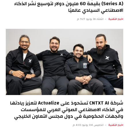
(Series A) بقيمة 60 مليون دولار لتوسيع نشر الذكاء
الاصطناعي السيادي عالميًا
اخبار التقنية
الثلاثاء 16 يونيو 9:27 م
شركة CNTXT AI تستحوذ على Actualize لتعزيز ريادتها
في الذكاء الاصطناعي الصوتي العربي للمؤسسات
والجهات الحكومية في دول مجلس التعاون الخليجي
اخبار التقنية
الخميس 04 يونيو 4:01 م