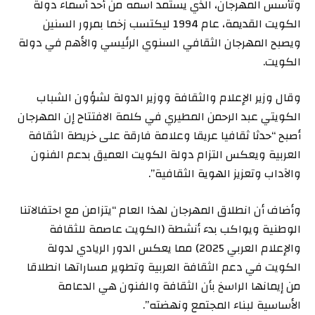
وتأسس المهرجان، الذي يستمد اسمه من أحد أسماء دولة
الكويت القديمة، عام 1994 ليكتسب زخما بمرور السنين
ويصبح المهرجان الثقافي السنوي الرئيسي والأهم في دولة
الكويت.
وقال وزير الإعلام والثقافة ووزير الدولة لشؤون الشباب
الكويتي عبد الرحمن المطيري في كلمة الافتتاح إن المهرجان
أصبح “حدثا ثقافيا عريقا وعلامة فارقة على خريطة الثقافة
العربية ويعكس التزام دولة الكويت العميق بدعم الفنون
والآداب وتعزيز الهوية الثقافية”.
وأضاف أن انطلاق المهرجان لهذا العام “يتزامن مع احتفالاتنا
الوطنية ويواكب بدء أنشطة (الكويت عاصمة للثقافة
والإعلام العربي 2025) مما يعكس الدور الريادي لدولة
الكويت في دعم الثقافة العربية وتطوير مساراتها انطلاقا
من إيمانها الراسخ بأن الثقافة والفنون هي الدعامة
الأساسية لبناء المجتمع ونهضته”.