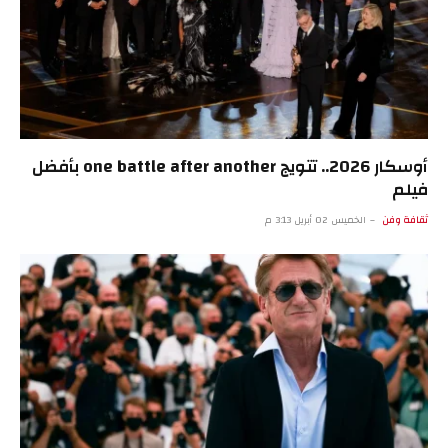
أوسكار 2026.. تتويج one battle after another بأفضل
فيلم
ثقافة وفن
الخميس 02 أبريل 3:13 م