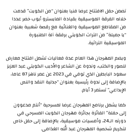
تضمن حفل الافتتاح عرضا فنيا بعنوان “من الكويت” قدمت
خلاله الفرقة الموسيقية بقيادة المايسترو أيوب خضر عددا
من المقاطع الموسيقية والغنائية مع رقصة شعبية بعنوان
“يا جميلة” من التراث الكويتي برفقة آلة الطنبورة
الموسيقية التراثية.
ويضم المهرجان هذا العام عدة فعاليات تشمل افتتاح معارض
للصور والكتب، وندوة عن الشاعر والأديب الكويتي عبد العزيز
سعود البابطين الذي توفي في 2023 عن عمر ناهز 87 عاما،
بالإضافة إلى ندوة رئيسية بعنوان “جدلية النقد والنص
الإبداعي” تستمر 3 أيام.
كما يشمل برنامج المهرجان عرضا لمسرحية “أنتم مدعوون
إلى حفلة” الفائزة بجائزة مهرجان الكويت المسرحي في
دورته الـ24، وأمسيات موسيقية، بالإضافة إلى حفل خاص
لتكريم شخصية المهرجان عبد الله الغذامي.