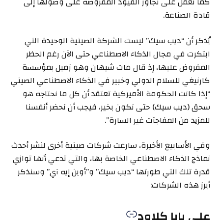
كما تعمل على تجاوز القيود المفروضة على وصولها إلى
قادة الصناعة.
يُذكر أن “ديب سيك” ليست الشركة الصينية الوحيدة التي
ابتكرت في مجال الذكاء الاصطناعي حتى الآن رغم الحظر
المفروض عليها، إذ قال مات شيهان وهو زميل بمؤسسة
كارنيغي للسلام الدولي وخبير في الذكاء الاصطناعي الصيني
“إذا كانت الحكومة الأميركية تعتقد أن كل ما نحتاجه هو
سحق (ديب سيك) حتى نكون بخير، فيجب أن نحضر أنفسنا
للمزيد من المفاجآت غير السارة”.
وفي الأسابيع الأخيرة، سارعت شركات صينية أخرى لنشر أحدث
نماذج الذكاء الاصطناعي الخاصة بها، والتي تدعي أنها توازي
قدرة تلك التي طورتها “ديب سيك” و”أوبن إيه آي” وسنذكر
أبرز هذه الشركات:
علي بابا كلاود