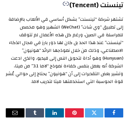
تينسنت (Tencent)
تشتهر شركة “تينسنت” بشكل أساسي في الألعاب بالإضافة
إلى تطبيق “وي شات” (WeChat) الشهير وهو مخصص
للمراسلة في الصين، ورغم كل هذه الأعمال لم تتوقف
“تينسنت” عند هذا الحد بل كان لها دور بارز في مجال الذكاء
الاصطناعي، وذلك من خلال نموذجها الرائد “هونيون”
(Hunyuan) وهو أداة لتحويل النص إلى فيديو، والذي ادعت
الشركة أنه يعمل بنفس كفاءة نموذج “لاما 3.1” من ميتا،
وتشير بعض التقديرات إلى أن “هونيون” يحتاج إلى حوالي عُشر
قوة الحوسبة التي استخدمتها ميتا لتدريب لاما.
فيسبوك
تويتر
بينتيريست
لينكدإن
Tumblr
البريد
الإلكترو