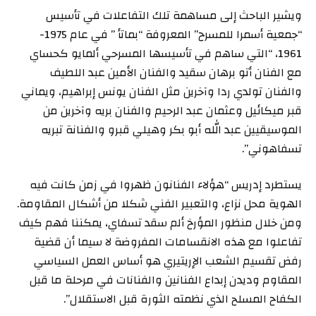
ويشير الباحث إلى مساهمة تلك التفاعلات في تأسيس
“جمعية أسمرا للمسرح” المعروفة “بماتأ ” في عام 1975-
1961، “التي ساهم في تأسيسها المسرحي ألمايو كحساي
مع الفنان أتو برهان سقيد والفنان الأمين عبد اللطيف
والفنان تولدي ردا وآخرين مثل الفنان يونس إبراهيم، ويماني
قبر ميكائيل وعثمان عبد الرحيم والفنان بريه وآخرين من
الموسيقيين عبد الله أبو بكر وهيلي قبرو والفنانة تبريه
تسفاهوني”.
يستطرد إدريس “هؤلاء الفنانون ظهروا في زمن كانت فيه
الهوية محل نزاع، والتعبير الفني شكلا من أشكال المقاومة.
ومن خلال منظور المؤرخ ألم سقد تسفاي، يمكننا فهم كيف
تفاعلوا مع هذه الانقسامات المفروضة لا سيما أن قضية
رفض تقسيم الشعب الإريتيري هو أساس العمل السياسي
المقاوم وديدن إبداع الفنانين والفنانات في مرحلة ما قبل
الكفاح المسلح الذي نظمته الثورة قبل الاستقلال”.