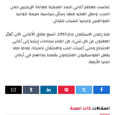
عكست معظم أغاني البلاد المبكرة معاناة الإريتريين خلال
الحرب، وحمل العديد منها رسائل سياسية صريحة لتوحيد
المواطنين وتجنيد الشباب للقتال.
منذ إعلان الاستقلال عام 1993، اتسع نطاق الأغاني. الآن، يُعبّر
المغنون عن كل شيء، من الفخر بنجاحات إريتريا إلى أغاني
الاحتجاج وحتى أغنيات الحب والاحتفال بالحياة، تماما كما
يفعل الموسيقيون الملتزمون بقضايا بلدانهم في أركان
الدنيا الأربعة.
فيسبوك
تويتر
بينتيريست
لينكدإن
Tumblr
البريد
الإلكترو
المقالات
ذات الصلة