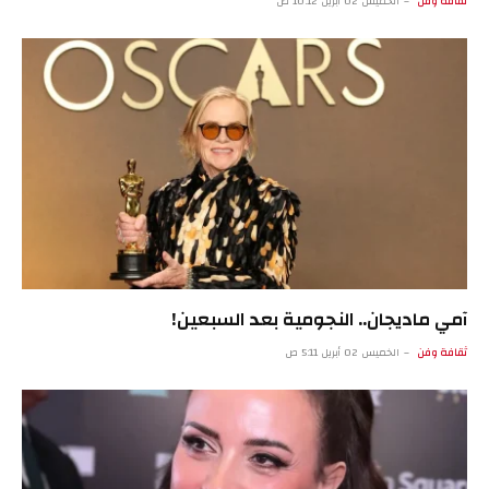
ثقافة وفن
الخميس 02 أبريل 10:12 ص
آمي ماديجان.. النجومية بعد السبعين!
ثقافة وفن
الخميس 02 أبريل 5:11 ص