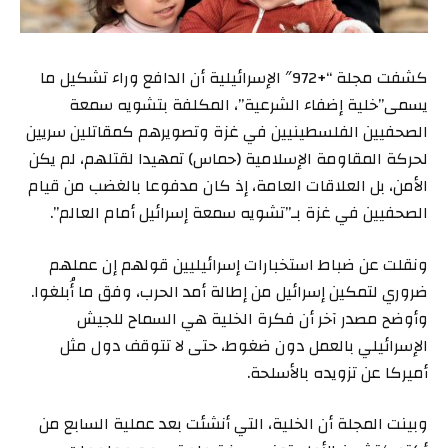
كشفت مجلة “+972″ الإسرائيلية أن الدافع وراء تشكيل ما
يسمى”خلية إضفاء الشرعية”، المكلفة بتشويه سمعة
الصحفيين الفلسطينيين في غزة وتصويرهم كمقاتلين سريين
لحركة المقاومة الإسلامية (حماس) تمهيدا لقتلهم، لم يكن
الأمن، بل العلاقات العامة، إذ كان مدفوعا بالغضب من قيام
الصحفيين في غزة بـ”تشويه سمعة إسرائيل أمام العالم”.
ونقلت عن ضباط استخبارات إسرائيليين قولهم إن عملهم
ضروري لتمكين إسرائيل من إطالة أمد الحرب، وفق ما أُبلغوا.
وأوضح مصدر آخر أن فكرة الخلية هي السماح للجيش
الإسرائيلي بالعمل دون ضغوط، حتى لا تتوقف دول مثل
أميركا عن تزويده بالأسلحة.
وبينت المجلة أن الخلية، التي أنشئت بعد عملية السابع من