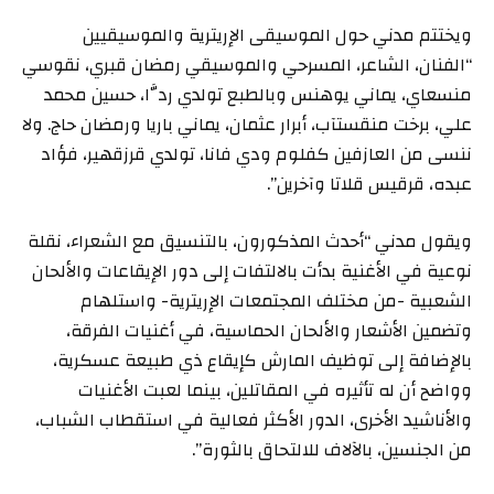
ويختتم مدني حول الموسيقى الإريترية والموسيقيين
“الفنان، الشاعر، المسرحي والموسيقي رمضان قبري، نقوسي
منسعاي، يماني يوهنس وبالطبع تولدي ردَّا، حسين محمد
علي، برخت منقستآب، أبرار عثمان، يماني باريا ورمضان حاج. ولا
ننسى من العازفين كفلوم ودي فانا، تولدي قرزقهير، فؤاد
عبده، قرقيس قلاتا وآخرين”.
ويقول مدني “أحدث المذكورون، بالتنسيق مع الشعراء، نقلة
نوعية في الأغنية بدأت بالالتفات إلى دور الإيقاعات والألحان
الشعبية -من مختلف المجتمعات الإريترية- واستلهام
وتضمين الأشعار والألحان الحماسية، في أغنيات الفرقة،
بالإضافة إلى توظيف المارش كإيقاع ذي طبيعة عسكرية،
وواضح أن له تأثيره في المقاتلين، بينما لعبت الأغنيات
والأناشيد الأخرى، الدور الأكثر فعالية في استقطاب الشباب،
من الجنسين، بالآلاف للالتحاق بالثورة”.