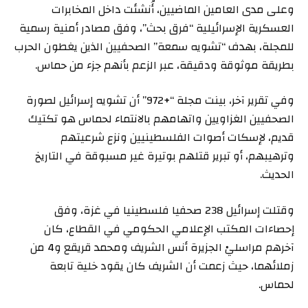
وعلى مدى العامين الماضيين، أُنشئت داخل المخابرات
العسكرية الإسرائيلية “فرق بحث”، وفق مصادر أمنية رسمية
للمجلة، بهدف “تشويه سمعة” الصحفيين الذين يغطون الحرب
بطريقة موثوقة ودقيقة، عبر الزعم بأنهم جزء من حماس.
وفي تقرير آخر، بينت مجلة “+972” أن تشويه إسرائيل لصورة
الصحفيين الغزاويين واتهامهم بالانتماء لحماس هو تكتيك
قديم، لإسكات أصوات الفلسطينيين ونزع شرعيتهم
وترهيبهم، أو تبرير قتلهم بوتيرة غير مسبوقة في التاريخ
الحديث.
وقتلت إسرائيل 238 صحفيا فلسطينيا في غزة، وفق
إحصاءات المكتب الإعلامي الحكومي في القطاع، كان
آخرهم مراسليْ الجزيرة أنس الشريف ومحمد قريقع و4 من
زملائهما، حيث زعمت أن الشريف كان يقود خلية تابعة
لحماس.