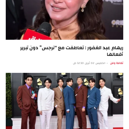
ريهام عبد الغفور : تعاطفت مع “نرجس” دون تبرير
أفعالها
ثقافة وفن
الخميس 02 أبريل 12:10 ص