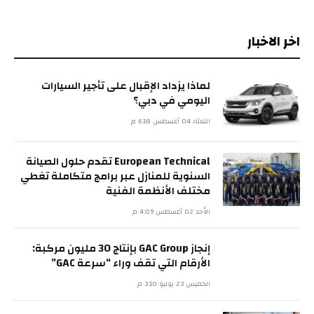
اخر الاخبار
لماذا يزداد الإقبال على تأجير السيارات
اليومي في دبي؟
الثلاثاء 04 أغسطس 6:18 م
European Technical تقدم حلول الصيانة
السنوية للمنازل عبر برامج متكاملة تغطي
مختلف الأنظمة الفنية
الأحد 02 أغسطس 4:09 م
إنجاز GAC Group بإنتاج 30 مليون مركبة:
الأرقام التي تقف وراء “سرعة GAC”
الخميس 23 يوليو 3:10 م