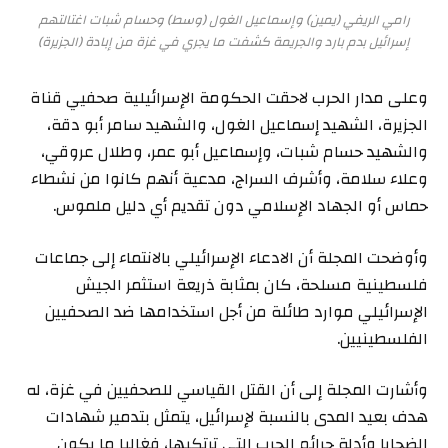
رامي الريفي (يمين) وإسماعيل الغول (وسط) وحسام شبات اغتالتهم
إسرائيل بدم بارد والجريمة كشفت ما يجري في غزة من إبادة (الجزيرة)
وعلى مدار الحرب لاحقت الحكومة الإسرائيلية صحفيي قناة
الجزيرة، الشهيد إسماعيل الغول، والشهيد سامر أبو دقة،
والشهيد حسام شبات، وإسماعيل أبو عمر، وطلال عروقي،
وعلاء سلامة، وأشرف السراج، مدعية أنهم كانوا من نشطاء
حماس أو الجهاد الإسلامي دون تقديم أي دليل ملموس.
وأوضحت المجلة أن الادعاء الإسرائيلي بالانتماء إلى جماعات
فلسطينية مسلحة، كان بمثابة ذريعة استثمر الجيش
الإسرائيلي موارد طائلة من أجل استخدامها ضد الصحفيين
الفلسطينيين.
وأشارت المجلة إلى أن القتل القياسي للصحفيين في غزة، له
هدف بعيد المدى بالنسبة لإسرائيل، يتمثل بتدمير شهادات
الضحايا وأدلة جرائم الحرب التي ترتكبها، فغالبا ما يكون