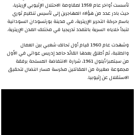
تأسست أواخر عام 1958 لمقاومة الاحتلال الإثيوبي لإريتريا،
حيث بادر عدد من هؤلاء المهاجرين إلى تأسيس تنظيم ثوري
باسم حركة التحرير الإريترية، في مدينة بورتسودان السودانية
لتبدأ خلاياه السرية بالتمدد تدريجيا في مختلف المدن الإريترية.
وشهدت عام 1960 قيام أول تحالف شعبي بين العمال
والطلبة، ثم أطلق بعدها القائد حامد إدريس عواتي في الأول
من سبتمبر/أيلول 1961، شرارة الانتفاضة المسلحة برفقة
مجموعة صغيرة من المقاتلين مكرسة مسار النضال لتحقيق
الاستقلال عن إثيوبيا.