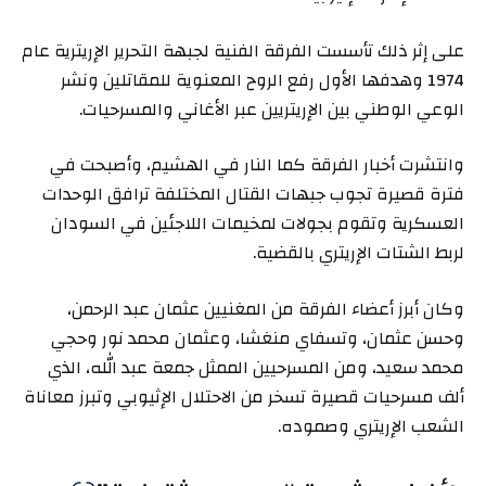
على إثر ذلك تأسست الفرقة الفنية لجبهة التحرير الإريترية عام
1974 وهدفها الأول رفع الروح المعنوية للمقاتلين ونشر
الوعي الوطني بين الإريتريين عبر الأغاني والمسرحيات.
وانتشرت أخبار الفرقة كما النار في الهشيم، وأصبحت في
فترة قصيرة تجوب جبهات القتال المختلفة ترافق الوحدات
العسكرية وتقوم بجولات لمخيمات اللاجئين في السودان
لربط الشتات الإريتري بالقضية.
وكان أبرز أعضاء الفرقة من المغنيين عثمان عبد الرحمن،
وحسن عثمان، وتسفاي منغشا، وعثمان محمد نور وحجي
محمد سعيد، ومن المسرحيين الممثل جمعة عبد الله، الذي
ألف مسرحيات قصيرة تسخر من الاحتلال الإثيوبي وتبرز معاناة
الشعب الإريتري وصموده.