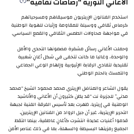
الأغاني الثورية “رصاصات ثقافية”
استخدم الفنانون الإريتريون موسيقاهم ومسرحياتهم
كرصاص ثقافي ووسيلة للمقاومة وإثبات للهوية الوطنية
في مواجهة محاولات الطمس الثقافي والقمع السياسي.
وحملت الأغاني رسائل مشفرة مضمونها التحدي والأمل
والوحدة، وغالبا ما كانت تتخفى في شكل أغانٍ شعبية
تقليدية لتفادي الرقابة الإثيوبية وإلهام الوعي الجماعي
والتمسك بالحلم الوطني.
يقول الشاعر والمناضل الإريتري محمد محمود الشيخ “محمد
مدني” للجزيرة نت “قد يظن كثيرون أن الأغاني والأناشيد
الوطنية في إريتريا، ظهرت بعد تأسيس الفرقة الفنية لجبهة
التحرير الإريترية، غير أن جيل الرواد من الفنانين الإريتريين،
قدموا أغنيات عديدة انتشرت كأغانٍ عاطفية، بينما التقط
الجميع رمزيتها البسيطة والسهلة، بما في ذلك عناصر الأمن