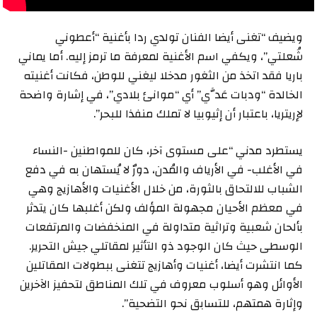
ويضيف “تغنى أيضا الفنان تولدي ردا بأغنية “أعطوني
شُعلتي”، ويكفي اسم الأغنية لمعرفة ما ترمز إليه. أما يماني
باريا فقد اتخذ من الثغور مدخلا ليغني للوطن، فكانت أغنيته
الخالدة “ودبات عَدَّي” أي “موانئ بلادي”، في إشارة واضحة
لإريتريا، باعتبار أن إثيوبيا لا تملك منفذا للبحر”.
يستطرد مدني “على مستوى آخر، كان للمواطنين -النساء
في الأغلب- في الأرياف والمُدن، دورٌ لا يُستهان به في دفع
الشباب للالتحاق بالثورة، من خلال الأغنيات والأهازيج وهي
في معظم الأحيان مجهولة المؤلف ولكن أغلبها كان يتدثر
بألحان شعبية وتراثية متداولة في المنخفضات والمرتفعات
الوسطى حيث كان الوجود ذو التأثير لمقاتلي جيش التحرير.
كما انتشرت أيضا، أغنيات وأهازيج تتغنى ببطولات المقاتلين
الأوائل وهو أسلوب معروف في تلك المناطق لتحفيز الآخرين
وإثارة همتهم، للتسابق نحو التضحية”.