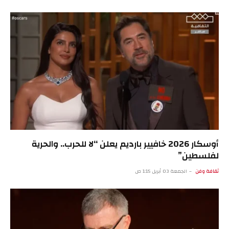
أوسكار 2026 خافيير بارديم يعلن “لا للحرب.. والحرية
لفلسطين”
ثقافة وفن
الجمعة 03 أبريل 1:15 ص