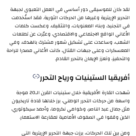
لقد كان للموسيقى دور أساسي في العمل التعبوي لجبهة
التحرير الإريترية وغيرها من الحركات الثورية. فقد استُخدمت
في التجنيد، وبناء المعنويات، والتثقيف. وعكست كلمات
الأغاني الواقع الاجتماعي والاقتصادي، وعبّرت عن تطلعات
الشعب، وساعدت على تشكيل شعور مشترك بالهدف. وفي
المعسكرات وعلى جبهات القتال، كانت الأغاني مصدرا للراحة
والتحفيز، وتعزز الإيمان بالتحرر القادم.
أفريقيا الستينيات ورياح التحرر
شهدت القارة الأفريقية خلال ستينيات القرن الـ20 موجة
واسعة من حركات التحرر الوطني، برز خلالها قادة تاريخيون
مثل جمال عبد الناصر، وكوامي نكروما، وأحمد سيكوتوري،
الذين وقفوا في الصفوف الأمامية لمقارعة الاستعمار.
ومن بين تلك الحركات، برزت جبهة التحرير الإريترية التي