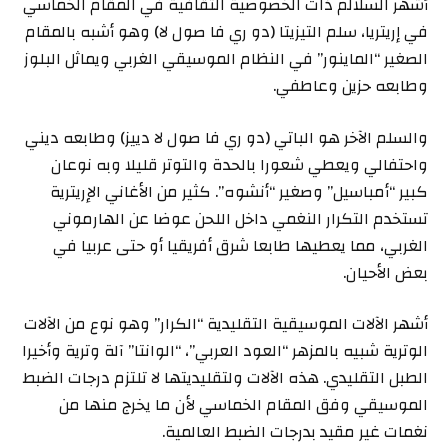
أشهر السلالم ذات الخصوصية الثقافية في المقام الخماسي
في إريتريا، سلم التيزيتا (دو ري فا صول لا) وهو أشبه بالمقام
الصغير “الماينور” في النظام الموسيقي الغربي ويماثل البلوز
وطابعه حزين وعاطفي.
والسلم الآخر هو الباتي (دو ري فا صول لا دييز) وطابعه ديني
واحتفالي ويعطي شعورا بالحدة والتوتر قليلا وبه نوعان
كبير “أمباسيل” وصغير “أنشوه”. كثير من الأغاني الإريترية
تستخدم التكرار النغمي داخل اللحن عوضا عن الهارموني
الغربي، مما يعطيها طابعا شرق أفريقيا أو حتى عربيا في
بعض الأحيان.
أشهر الآلات الموسيقية التقليدية “الكرار” وهو نوع من الآلات
الوترية شبيه بالمزهر “العود العربي”، “الوانتا” آلة وترية وأخيرا
الطبل التقليدي. هذه الآلات ولتقليديتها لا تلتزم درجات الضبط
الموسيقي وفق المقام الخماسي لأن ما يخرج منها من
نغمات غير مقيد بدرجات الضبط العالمية.