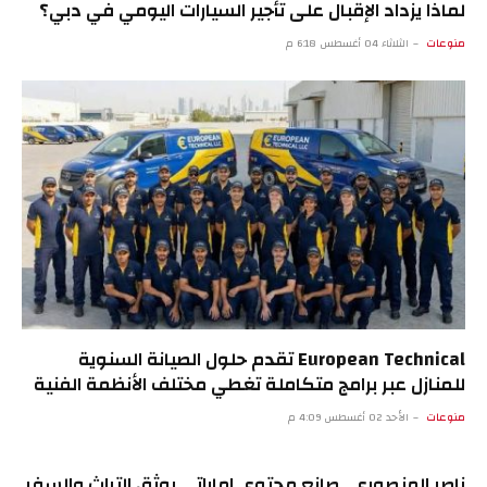
لماذا يزداد الإقبال على تأجير السيارات اليومي في دبي؟
منوعات
الثلاثاء 04 أغسطس 6:18 م
European Technical تقدم حلول الصيانة السنوية
للمنازل عبر برامج متكاملة تغطي مختلف الأنظمة الفنية
منوعات
الأحد 02 أغسطس 4:09 م
ناصر المنصوري.. صانع محتوى إماراتي يوثق التراث والسفر