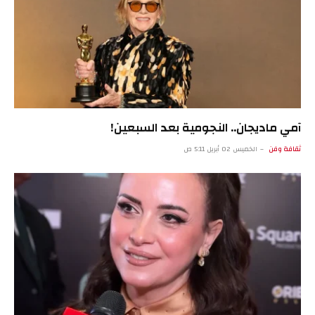
آمي ماديجان.. النجومية بعد السبعين!
ثقافة وفن
الخميس 02 أبريل 5:11 ص