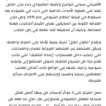
الأميركي سيدني شونبرغ وزميله الكمبودي ديث بران، اللذين
عملا على تغطية الأحداث الدامية التي دارت في كمبوديا بعد
السقوط في قبضة النظام الشيوعي عام 1975. ومن خلال
العلاقة القوية بين الصديقين، يعرض الفيلم أخلاقيات مهنة
الصحافة، وكيف أن للحقيقة ثمنا باهظا في زمن الكذب.
ويقدم “حقول القتل” تجربة بصرية تؤكد على الخوف والعزلة،
وينقل المشاهد عبر المشاهد المروعة للمجازر والمجاعات
التي ارتكبت داخل معسكرات “إعادة التثقيف” التي كانت
تعتبر جزءا من مشروع متطرف لتحويل المجتمع إلى يوتوبيا
شيوعية زراعية، لكنها في الواقع كانت أماكن لتعذيب
المعتقلين جسديا ونفسيا وإجبارهم على الاعتراف بجرائم
مفبركة.
حصل الفيلم على 3 جوائز أوسكار، من بينها أفضل ممثل
مساعد للممثل الكمبودي هاينغ إس. نور، الذي نجا فعلا من
المجازر ولعب دور بران، ما أضفى على الفيلم واقعية نادرة.