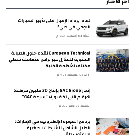
اخر الاخبار
لماذا يزداد الإقبال على تأجير السيارات
اليومي في دبي؟
الثلاثاء 04 أغسطس 6:18 م
European Technical تقدم حلول الصيانة
السنوية للمنازل عبر برامج متكاملة تغطي
مختلف الأنظمة الفنية
الأحد 02 أغسطس 4:09 م
إنجاز GAC Group بإنتاج 30 مليون مركبة:
الأرقام التي تقف وراء “سرعة GAC”
الخميس 23 يوليو 3:10 م
برنامج الفوترة الإلكترونية في الإمارات:
الدليل الشامل للشركات الصغيرة
والمتوسطة