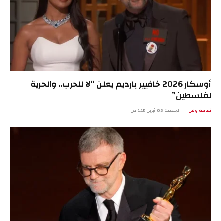
أوسكار 2026 خافيير بارديم يعلن “لا للحرب.. والحرية
لفلسطين”
ثقافة وفن
الجمعة 03 أبريل 1:15 ص