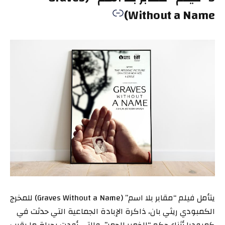
Without a Name)
يتأمل فيلم “مقابر بلا اسم” (Graves Without a Name) للمخرج
الكمبودي ريثي بان، ذاكرة الإبادة الجماعية التي حدثت في
كمبوديا أثناء حكم “الخمير الحمر”، والتي أودت بحياة ما يقرب