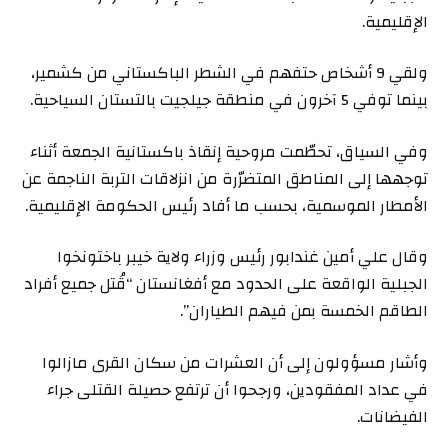
الإقليمية.
ولقي 9 أشخاص حتفهم في الشطر الباكستاني من كشمير،
بينما توفي 5 آخرون في منطقة جيلجيت بالتستان السياحية.
وفي السياق، تحطّمت مروحية إنقاذ باكستانية الجمعة أثناء
توجهها إلى المناطق المتضرّرة من انزلاقات التربة الناجمة عن
الأمطار الموسمية، بحسب ما أفاد رئيس الحكومة الإقليمية.
وقال علي أمين غندابور رئيس وزراء ولاية خيبر باختونخوا
الجبلية الواقعة على الحدود مع أفغانستان “قُتل جميع أفراد
الطاقم الخمسة بمن فيهم الطياران”.
وأشار مسؤولون إلى أن العشرات من سكان القرى مازالوا
في عداد المفقودين، ورجحوا أن ترتفع حصيلة القتلى جراء
الفيضانات.