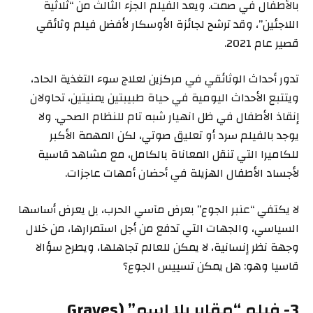
بالأطفال في صمت. ويعد الفيلم الجزء الثالث من “ثلاثية
اللاجئين”، وقد ترشح لجائزة الأوسكار لأفضل فيلم وثائقي
قصير عام 2021.
تدور أحداث الوثائقي في مركزين لعلاج سوء التغذية الحاد،
ويتتبع الأحداث اليومية في حياة طبيبتين يمنيتين، تحاولان
إنقاذ الأطفال في ظل انهيار شبه تام للنظام الصحي. ولا
يوجد بالفيلم سرد أو تعليق صوتي، لكن المهمة الأكبر
للكاميرا التي تنقل المعاناة بالكامل، مع مشاهد قاسية
لأجساد الأطفال الهزيلة في أحضان أمهات عاجزات.
لا يكتفي “عنبر الجوع” بعرض مآسي الحرب، بل يعرض أساسها
السياسي، والجهات التي تدفع من أجل استمرارها، من خلال
وجهة نظر إنسانية، لا يمكن للعالم تجاهلها، ويطرح سؤالا
قاسيا وهو: هل يمكن تسييس الجوع؟
3- فيلم “مقابر بلا اسم” (Graves