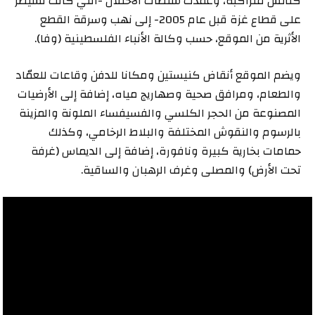
كنائس متراكبة، وعمدت سلطات الاحتلال -التي كانت تسيطر
على قطاع غزة قبل عام 2005- إلى نهب وسرقة القطع
الأثرية من الموقع، حسب وكالة الأنباء الفلسطينية (وفا).
ويضم الموقع أنقاض كنيستين ومكانا للدفن وقاعات للعمّاد
والطعام، ومرافق صحية وصهاريج مياه، إضافة إلى الأرضيات
المصنوعة من الحجر الكلسي والفسيفساء الملونة والمزينة
بالرسوم والنقوش المختلفة والبلاط الرخامي، وكذلك
حمامات بخارية كبيرة ونافورة، إضافة إلى الديماس (غرفة
تحت الأرض) والمصلى وغرف الرهبان والساقية.