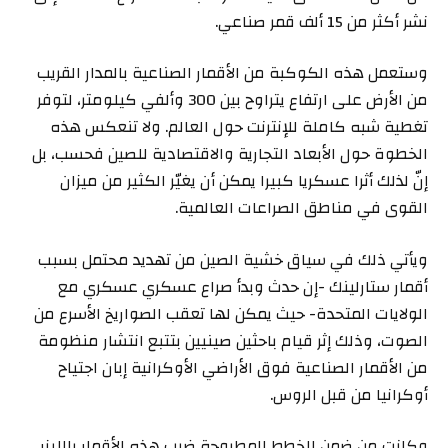
نشر أكثر من 15 ألف قمر صناعي.
وستعمل هذه الكوكبة من الأقمار الصناعية بالمدار القريب
من الأرض على ارتفاع يتراوح بين 300 وألفي كيلومتر، لتوفر
تغطية شبه كاملة للإنترنت حول العالم. ولا تنعكس هذه
الخطوة حول الأبعاد التجارية والاقتصادية للصين فحسب، بل
إنّ لذلك أثرا عسكريا كبيرا يمكن أن يغيّر الكثير من ميزان
القوى في مناطق الصراعات العالمية.
ويأتي ذلك في سياق خشية الصين من تهديد محتمل بسبب
أقمار ستارلينك -إن حدث وبدأ صراع عسكري عسكري مع
الولايات المتحدة- حيث يمكن لها تعقب الصواريخ الأسرع من
الصوت، وذلك إثر قيام باحثين صينيين بتتبع انتشار منظومة
من الأقمار الصناعية فوق الأراضي الأوكرانية إبان اجتياح
أوكرانيا من قبل الروس.
وكانت من ضمن الخطط المطروحة ضرب هذه الأقمار بالليزر