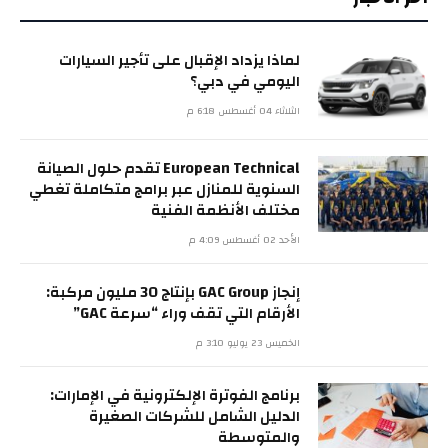
لماذا يزداد الإقبال على تأجير السيارات
اليومي في دبي؟
الثلاثاء 04 أغسطس 6:18 م
European Technical تقدم حلول الصيانة
السنوية للمنازل عبر برامج متكاملة تغطي
مختلف الأنظمة الفنية
الأحد 02 أغسطس 4:09 م
إنجاز GAC Group بإنتاج 30 مليون مركبة:
الأرقام التي تقف وراء “سرعة GAC”
الخميس 23 يوليو 3:10 م
برنامج الفوترة الإلكترونية في الإمارات:
الدليل الشامل للشركات الصغيرة
والمتوسطة