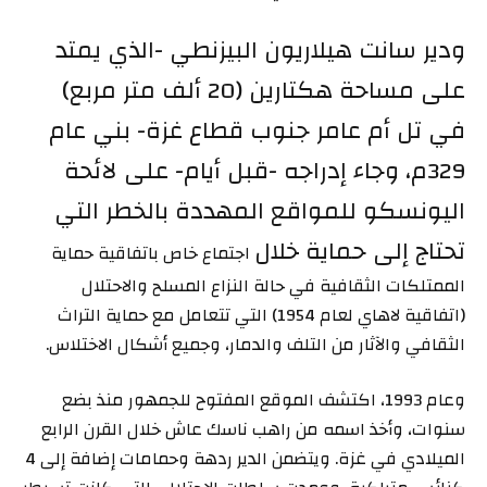
ودير سانت هيلاريون البيزنطي -الذي يمتد
على مساحة هكتارين (20 ألف متر مربع)
في تل أم عامر جنوب قطاع غزة- بني عام
329م، وجاء إدراجه -قبل أيام- على لائحة
اليونسكو للمواقع المهددة بالخطر التي
تحتاج إلى حماية خلال
اجتماع خاص باتفاقية حماية
الممتلكات الثقافية في حالة النزاع المسلح والاحتلال
(اتفاقية لاهاي لعام 1954) التي تتعامل مع حماية التراث
الثقافي والآثار من التلف والدمار، وجميع أشكال الاختلاس.
وعام 1993، اكتشف الموقع المفتوح للجمهور منذ بضع
سنوات، وأخذ اسمه من راهب ناسك عاش خلال القرن الرابع
الميلادي في غزة. ويتضمن الدير ردهة وحمامات إضافة إلى 4