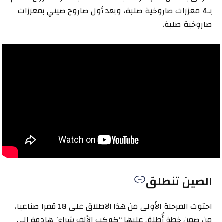
بـ4 معززات صاروخية صلبة، ويعد أول صاروخ صيني بمعززات
صاروخية صلبة.
الصين تنطلق
احتوت المرحلة الأولى من هذا الاطلاق على 18 قمرا صناعيا،
من ضمن خطة أُطلق عليها “كوكب الألف شراع” هادفة إلى