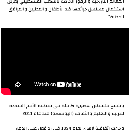
المعالم التاريخية والرموز الخاصة بالشعب الفلسطيني بغرض
استكمال مسلسل جرائمها ضد الأطفال والمدنيين والمرافق
المدنية”.
وتتمتع فلسطين بعضوية كاملة في منظمة الأمم المتحدة
للتربية والتعليم والثقافة (اليونسكو) منذ عام 2011.
وجاءت اتفاقية لاهاي لعام 1954 في رد فعل على الدمار