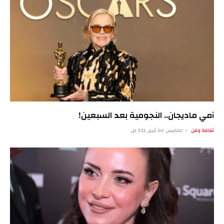
آمي ماديجان.. النجومية بعد السبعين!
ثقافة وفن
الخميس 02 أبريل 5:11 ص