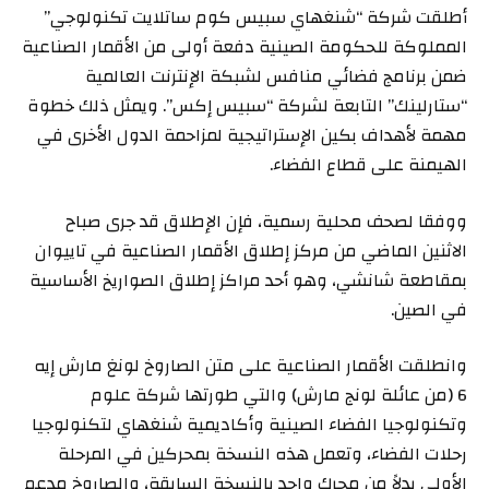
أطلقت شركة “شنغهاي سبيس كوم ساتلايت تكنولوجي”
المملوكة للحكومة الصينية دفعة أولى من الأقمار الصناعية
ضمن برنامج فضائي منافس لشبكة الإنترنت العالمية
“ستارلينك” التابعة لشركة “سبيس إكس”. ويمثل ذلك خطوة
مهمة لأهداف بكين الإستراتيجية لمزاحمة الدول الأخرى في
الهيمنة على قطاع الفضاء.
ووفقا لصحف محلية رسمية، فإن الإطلاق قد جرى صباح
الاثنين الماضي من مركز إطلاق الأقمار الصناعية في تاييوان
بمقاطعة شانشي، وهو أحد مراكز إطلاق الصواريخ الأساسية
في الصين.
وانطلقت الأقمار الصناعية على متن الصاروخ لونغ مارش إيه
6 (من عائلة لونج مارش) والتي طورتها شركة علوم
وتكنولوجيا الفضاء الصينية وأكاديمية شنغهاي لتكنولوجيا
رحلات الفضاء، وتعمل هذه النسخة بمحركين في المرحلة
الأولى بدلاً من محرك واحد بالنسخة السابقة، والصاروخ مدعم