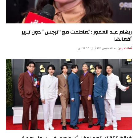
ريهام عبد الغفور : تعاطفت مع “نرجس” دون تبرير
أفعالها
ثقافة وفن
الخميس 02 أبريل 12:10 ص