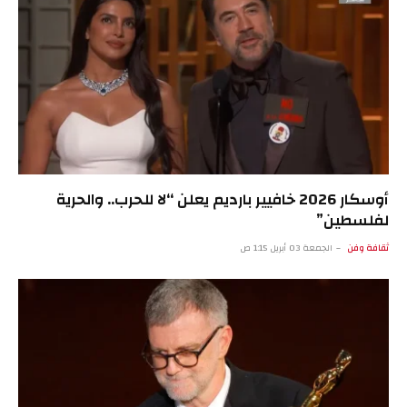
أوسكار 2026 خافيير بارديم يعلن “لا للحرب.. والحرية
لفلسطين”
ثقافة وفن
الجمعة 03 أبريل 1:15 ص