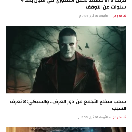
فرقة BTS تستعد لحفل أسطوري في سول بعد 4
سنوات من التوقف
ثقافة وفن
الأربعاء 01 أبريل 7:09 م
سحب سفاح التجمع من دور العرض.. والسبكي: لا نعرف
السبب
ثقافة وفن
الأربعاء 01 أبريل 2:08 م