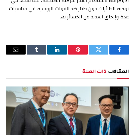
الأوكرانية باستخدام أقمار شركته الصناعية، مما ساعد في
توجيه الطائرات دون طيار ضد القوات الروسية في مناسبات
عدة وإلحاق العديد من الخسائر بها.
فيسبوك
تويتر
بينتيريست
لينكدإن
Tumblr
البريد
الإلكترو
المقالات
ذات الصلة