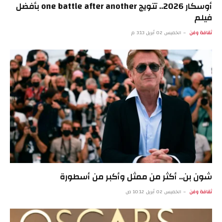
أوسكار 2026.. تتويج one battle after another بأفضل
فيلم
ثقافة وفن
الخميس 02 أبريل 3:13 م
شون بن.. أكثر من ممثل وأكبر من أسطورة
ثقافة وفن
الخميس 02 أبريل 10:12 ص