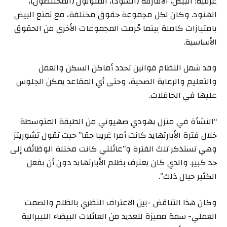
عرقية: البيض، الأفارقة (السود)، الملونون (المختلطون)،
الهنود. وكان لكل مجموعة حقوق مختلفة، مع تمتع البيض
بامتيازات كاملة بينما حُرمت المجموعات الأخرى من الحقوق
الأساسية.
وقد شمل النظام قوانين تحدد أماكن السكن والعمل
والتعليم والرعاية الصحية، وحتى أي المقاعد يمكن الجلوس
عليها في الحافلات.
“النشأة في منزل يهودي صهيوني من الطبقة المتوسطة
خلال فترة الأبارتهايد كانت أمرا غريبا حقا” حيث تقول تشوريتز
وهي تستذكر تلك الفترة و”عائلتي كانت مختلة الوظائف إلى
حد كبير. والدي كان يعترف بظلم الأبارتهايد دون أن يفعل
الكثير حيال ذلك”.
وكان هذا التناقض -بين الاعتراف النظري بالظلم والصمت
العملي- سمة مميزة للعديد من العائلات البيضاء الليبرالية