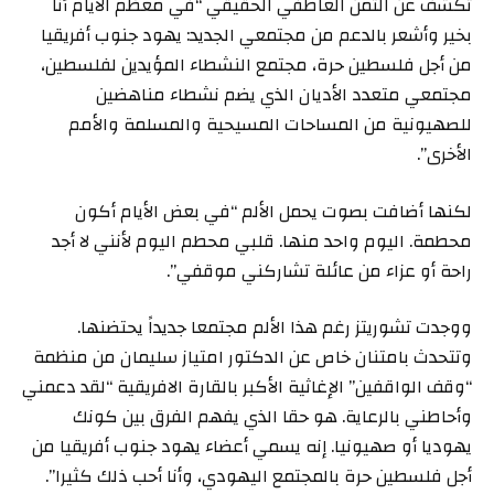
تكشف عن الثمن العاطفي الحقيقي “في معظم الأيام أنا
بخير وأشعر بالدعم من مجتمعي الجديد: يهود جنوب أفريقيا
من أجل فلسطين حرة، مجتمع النشطاء المؤيدين لفلسطين،
مجتمعي متعدد الأديان الذي يضم نشطاء مناهضين
للصهيونية من المساحات المسيحية والمسلمة والأمم
الأخرى”.
لكنها أضافت بصوت يحمل الألم “في بعض الأيام أكون
محطمة. اليوم واحد منها. قلبي محطم اليوم لأنني لا أجد
راحة أو عزاء من عائلة تشاركني موقفي”.
ووجدت تشوريتز رغم هذا الألم مجتمعا جديداً يحتضنها.
وتتحدث بامتنان خاص عن الدكتور امتياز سليمان من منظمة
“وقف الواقفين” الإغاثية الأكبر بالقارة الافريقية “لقد دعمني
وأحاطني بالرعاية. هو حقا الذي يفهم الفرق بين كونك
يهوديا أو صهيونيا. إنه يسمي أعضاء يهود جنوب أفريقيا من
أجل فلسطين حرة بالمجتمع اليهودي، وأنا أحب ذلك كثيرا”.