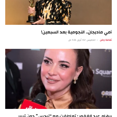
آمي ماديجان.. النجومية بعد السبعين!
ثقافة وفن
الخميس 02 أبريل 5:11 ص
ريهام عبد الغفور : تعاطفت مع “نرجس” دون تبرير