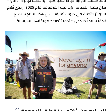
وقد حققت الرواية نجاحاً نقديا كبيرا، ورُشحت لجائزة “دالرو –
كان تيمبا” للكتابة الإبداعية المرموقة عام 2025، إحدى أهم
الجوائز الأدبية في جنوب أفريقيا. لكن هذا النجاح سيصبح
لاحقاً سلاحاً ذا حدين عندما تتصاعد مواقفها السياسية.