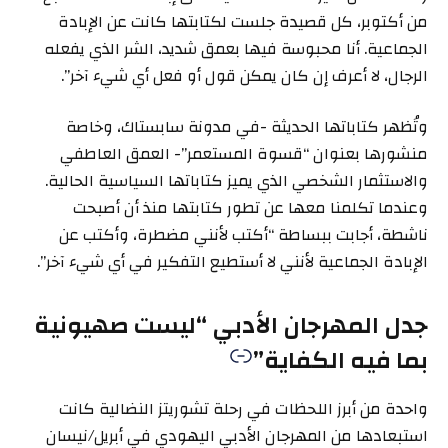
من أكتوبر، كل قصيدة جلست لكتابتها كانت عن الإبادة
الجماعية. أنا محبوسة فيها بعمق شديد، الشر الذي يفعله
الرجال، لا أعرف إن كان يمكن قول أو فعل أي شيء آخر”.
وتُظهر كتاباتها الحديثة -في مدونة سابستاك، وخاصة
منشورها بعنوان “قسوة المستعمر”- العمق العاطفي
والاستثمار الشخصي الذي يميز كتاباتها السياسية الحالية.
وعندما تكلمنا معها عن تطور كتابتها منذ أن أصبحت
ناشطة، أجابت ببساطة “أكتب لأنني مضطرة، وأكتب عن
الإبادة الجماعية لأنني لا أستطيع التفكير في أي شيء آخر”.
جدل المهرجان الأدبي “ليست صهيونية
بما فيه الكفاية”
واحدة من أبرز اللحظات في رحلة تشوريتز النضالية كانت
استبعادها من المهرجان الأدبي اليهودي في أبريل/نيسان