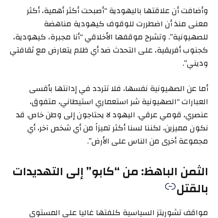
وأضافت أن علاقتها باليهودية “أصبحت أكثر أهمية، أكثر
معنى منذ أن اضطررت للوقوف كيهودية مناهضة
للصهيونية”. وتشرح موقفها الأخلاقي “أنا مجبرة، كيهودية،
كجنوب أفريقية، على التحدث ضد أي ظلم يتعارض مع ثقافتي
وديني”.
أما عن الصهيونية نفسها، فلا تتردد في إدانتها بأقسى
العبارات “الصهيونية شر استعماري استيطاني، متفوق،
عنصري، قومي عرقي. اليهود لا يحتاجون إلى وطن خاص. قد
نكون مميزين، لكننا لسنا أكثر تميزاً من أي شخص آخر، أي
مجموعة أخرى من الناس على الأرض”.
الثمن الباهظ: من “كابو” إلى التهديدات
بالقتل
مواقف تشوريتز السياسية كلفتها غاليا على المستوى