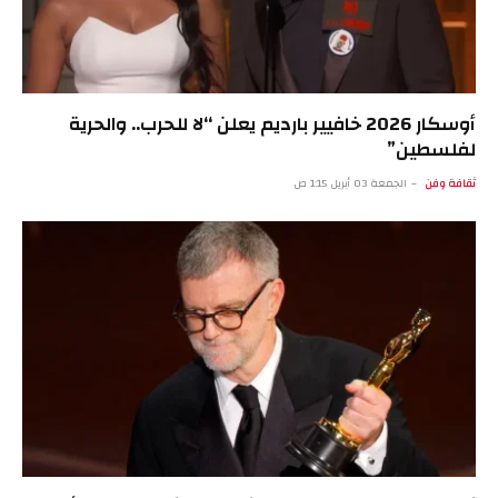
أوسكار 2026 خافيير بارديم يعلن “لا للحرب.. والحرية
لفلسطين”
ثقافة وفن
الجمعة 03 أبريل 1:15 ص