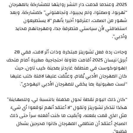
2025. وعندما قدمت دار النشر روايتها للمشاركة بالمهرجان
“تهربوا، وصمتوا، ولم يجيبوا، وتجاهلوني” كمشاركة. وبعد
شهور من الصمت، اعترفوا أخيرا بأنهم “لا يستطيعون
استضافتي لأن سياستي متطرفة جدا، ومهرجانهم محايد
وأدبي”.
وجاءت ردة فعل تشوريتز مبتكرة وذات أثر لافت، ففي 28
أبريل/نيسان 2025 أقامت طاولة احتجاجية صغيرة أمام متحف
الهولوكوست في منطقة غاردنز بمدينة كيب تاون، حيث
كان المهرجان الأدبي يُقام، وعلّقت عليها لافتة كتب عليها
“لست صهيونية بما يكفي للمهرجان الأدبي اليهودي”.
“كان ذلك اليوم نقطة تحول مذهلة بالنسبة لي، وللصهاينة”
هكذا تتذكر تشوريتز وتقول “لا أعتقد أنهم توقعوا أي شيء
مثل الذي قمت بفعله، وأبقيت ما كنت أفعله سراً حتى ذلك
الصباح. أعتقد أن منظمي المهرجان كانوا محرجين بشكل
فظيع”.