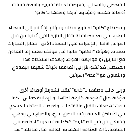
الشخصي والمهني. وتعرضت لحملة تشويه واسعة شملت
أوصافا مهينة ومؤذية، أبرزها وصفها بـ”كابو”.
ومصطلح “كابو” له تاريخ مظلم ومؤلم، إذ يُشير إلى السجناء
اليهود في معسكرات الاعتقال النازية الذين عُينوا من قبل
الحراس الألمان للإشراف على السجناء الآخرين مقابل امتيازات
صغيرة. وهؤلاء “الكابو” كانوا في موقف صعب: إما التعاون
مع النازيين أو مواجهة الموت. ويهدف استخدام هذا
المصطلح ضد تشوريتز إلى اتهامها بخيانة شعبها اليهودي
والتعاون مع “أعداء” إسرائيل.
وإلى جانب وصفها بـ”كابو” تلقت تشوريتز أوصافا أخرى
مؤذية مثل “يهودية كارهة لذاتها” و”إرهابية حماس”. كما
تلقت تهديدات بالقتل والاغتصاب، وتعرضت للاعتداء الجسدي
في الأماكن العامة و”تم البصق عليّ، والصراخ في وجهي،
ودفعي من قبل الصهاينة” هكذا تصف تجربتها، خاصة في
المناطق ذات الكثافة اليهودية العالية مثل مناطق “سي