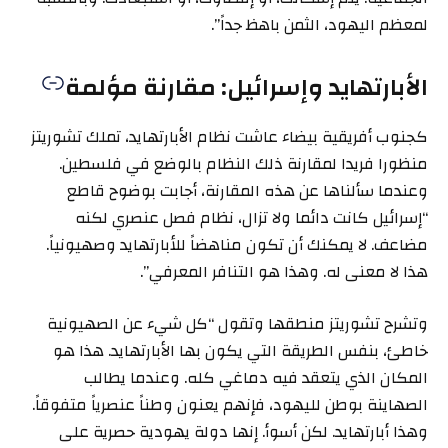
لمعظم اليهود، الثمن باهظ جداً”.
الأبارتهايد وإسرائيل: مقارنة مؤلمة
كجنوب أفريقية بيضاء عاشت نظام الأبارتهايد، تملك تشوريتز
منظورا فريدا لمقارنة ذلك النظام بالوضع في فلسطين.
وعندما سألناها عن هذه المقارنة، أجابت بوضوح قاطع
“إسرائيل كانت دائما ولا تزال، نظام فصل عنصري لكنه
مضاعف. لا يمكنك أن تكون مناهضاً للأبارتهايد وصهيونياً.
هذا لا معنى له. وهذا هو التنافر المعرفي”.
وتشرح تشوريتز منطقها وتقول “كل شيء عن الصهيونية
خاطئ، بنفس الطريقة التي يكون بها الأبارتهايد. هذا هو
المكان الذي يتعقد فيه دماغي كله. وعندما يطالب
الصهاينة بوطن لليهود، فإنهم يعنون وطناً عنصرياً متفوقاً.
وهذا أبارتهايد. لكن أسوأ. إنها دولة يهودية حصرية على