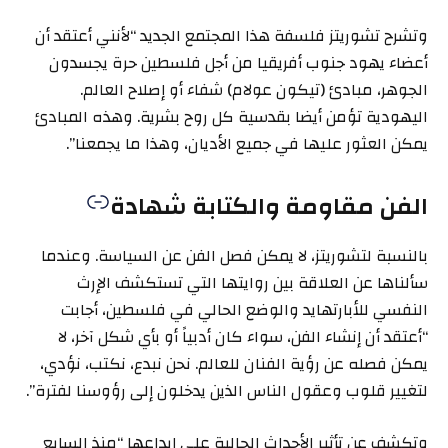
وتشرح تشوريتز فلسفة هذا المجتمع الجديد “لأنني أعتقد أن
أعضاء يهود جنوب أفريقيا من أجل فلسطين حرة يجسدون
الجوهر، مبادئ (تيكون عولام) شفاء أو إصلاح العالم.
اليهودية تؤمن أيضا بقدسية كل روح بشرية. وهذه المبادئ
يمكن العثور عليها في جميع الأديان، وهذا ما يجمعنا”.
الفن مقاومة والكتابة شهادة
بالنسبة لتشوريتز، لا يمكن فصل الفن عن السياسة. وعندما
سألناها عن العلاقة بين روايتها التي تستكشف الإرث
النفسي للأبارتهايد والوضع الحالي في فلسطين، أجابت
“أعتقد أن إنشاء الفن، سواء كان أدبياً أو بأي شكل آخر، لا
يمكن فصله عن رؤية الفنان للعالم. نحن نبدع، نكتب، نؤدي،
لتغيير قلوب وعقول الناس الذين يدخلون إلى رؤوسنا لفترة”.
وتكشف عن تأثير الأحداث الحالية على إبداعها “منذ السابع