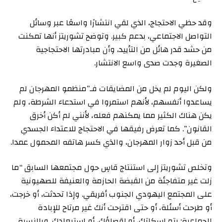
وقد حظي الاحتجاج، الذي لقي انتشارًا واسعًا عبر وسائل
التواصل الاجتماعي، بدعم كبير. وتوضح تشوريتز أنها تمكنت
من حشد قدر هائل من التأييد، وأن مبادرتها الاحتجاجية
الصغيرة وجدت صدى واسع الانتشار.
ولكن اليوم لم يخل من المضايقات فـ”منظمو المهرجان لم
يساعدوا أنفسهم، لأنهم استمروا في استدعاء الشرطة، ولم
يكن هناك الكثير مما يمكنهم فعله، لأنني لم أكن أخرق
القانون”. كما تعرض رفيقها في الاحتجاج للاعتداء الجسدي
من قبل أحد زوار المهرجان، والذي كسر هاتفه المحمول عمدا.
وتخلص تشوريتز إلى استنتاج قاسٍ حول مجتمعها السابق “ما
زلت غير متفاجئة من القبضة الحازمة والعنيفة للصهيونية
على المجتمع اليهودي الجنوب أفريقي. وإذا تحدثت، أو خرجت،
أو طرحت أسئلة، أو حتى اقترحت أنك غير مرتاح للإبادة
الجماعية: يتم إسكاتك، أو إقصاؤك، أو استبعادك. وبالنسبة