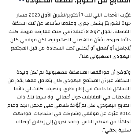
السابع من أكتوبر: نقطة اللاعودة
غيّرت الأحداث التي تلت 7 أكتوبر/تشرين الأول 2023 مسار
حياة تشوريتز بشكل جذري. وعندما سألناها عن تلك اللحظة
الفاصلة، تقول “أولا: لا أعتقد أنني كنت معارضة مريحة. كنت
دائما صريحة بشأن مناهضتي للصهيونية، لكن موقفي كان
يُتجاهل، أو يُهمل، أو يُكنس تحت السجادة من قبل المجتمع
اليهودي الصهيوني هنا”.
وتوضح أن مواقفها المناهضة للصهيونية لم تكن وليدة
اللحظة، غير أن المجتمع اليهودي كان يتعامل معها بقدر من
التساهل ما دامت في إطار نظري. وتضيف “كانت لي دائما
ملاحظات في المقابلات حول أعمالي، ولا سيما تلك ذات
الطابع اليهودي، لكن لم يُؤخذ كلامي على محمل الجد. وعام
2014 عبّرت عن موقفي وشاركت في احتجاجات، فواجهت
تجاهلًا من معظم الناس، وعمد آخرون إلى إطلاق أوصاف
سلبية بحقي”.