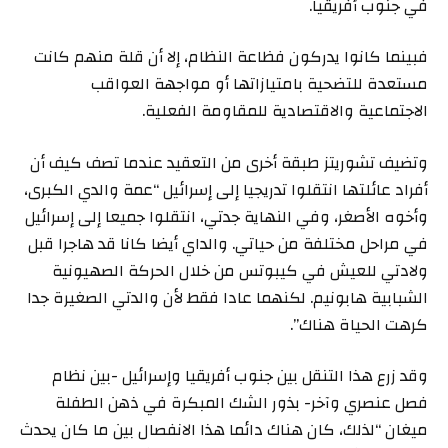
في جنوب أفريقيا.
فبينما كانوا يدركون فظاعة النظام، إلا أن قلة منهم كانت
مستعدة للتضحية بامتيازاتها أو مواجهة العواقب
الاجتماعية والاقتصادية للمقاومة الفعلية.
وتضيف تشوريتز طبقة أخرى من التعقيد عندما تصف كيف أن
أفراد عائلتها انتقلوا تدريجيا إلى إسرائيل “عمة والدي الكبرى،
وأخوه الأصغر، وفي النهاية جدتي، انتقلوا جميعا إلى إسرائيل
في مراحل مختلفة من حياتي. والداي أيضا كانا قد هاجرا قبل
ولادتي للعيش في كيبوتس من خلال الحركة الصهيونية
الشبابية هابونيم. لكنهما عادا فقط لأن والدتي الصغيرة جدا
كرهت الحياة هناك”.
وقد زرع هذا التنقل بين جنوب أفريقيا وإسرائيل -بين نظام
فصل عنصري وآخر- بذور الشك المبكرة في ذهن الطفلة
ميغان “لذلك، كان هناك دائما هذا الانفصال بين ما كان يحدث