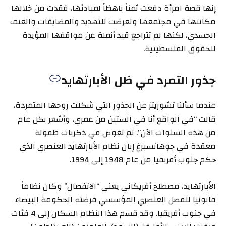
إنها قصة امرأة دفعت ثمناً باهظاً لمبادئها، فقدت من خلالها
مكانتها في مجتمعها وتعرضت للتهديد والمضايقات والعنف
الجسدي، لكنها لم تتراجع قيد أنملة عن مواقفها المؤيدة
للحقوق الفلسطينية.
جذور التمرد في ظل الأبارتهايد
عندما سألنا تشوريتز عن الجذور التي شكلت روحها المتمردة،
قالت “في الواقع أنا في الستين من عمري، وأشعر بكل عام
من هذه السنوات الآن”. ثم تغوص في ذكريات طفولة
معقدة في جوهانسبرغ إبان نظام الأبارتهايد العنصري الذي
حكم جنوب أفريقيا من عام 1948 إلى 1994.
الأبارتهايد، مصطلح أفريكاني يعني “الانفصال” وكان نظاماً
قانونيا للفصل العنصري المؤسسي فرضته الحكومة البيضاء
في جنوب أفريقيا. وقد قسم هذا النظام السكان إلى 4 فئات