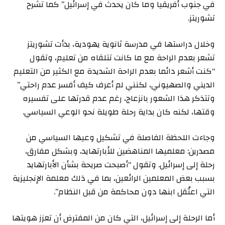
في جنوب أفريقيا وما كان يحدث في إسرائيل” كما تشرح
تشوريتز.
وخلال دراستها في مدرسة ثانوية يهودية، بدأت تشوريتز
تشعر بعدم الراحة مع ما كانت تتلقاه من تعليم، وتقول
“كنت أشعر دائما بعدم الراحة الشديدة مع الكثير من التعليم
الديني والصهيوني، لكنني لم أعرف كيف أفسر عدم راحتي”
وتتذكر هذا الشعور بانزعاج، رغم عدم قدرتها على تفسيره
وقتها، لكنه كان بداية رحلة طويلة نحو الوعي السياسي.
وجاءت اللحظة الفاصلة في تشكيل وعيها السياسي من
مصدرين: معلميها المناهضين للأبارتهايد، وبشكل مفارق،
رحلة إلى إسرائيل. وتقول “أصبحت صريحة بشأن الأبارتهايد
بسبب بعض المعلمين الرائعين، بما في ذلك معلمة الإنجليزية
التي اعتُقل ابنها دون محاكمة من قبل النظام”.
أما الرحلة إلى إسرائيل، التي كان من المفترض أن تعزز هويتها