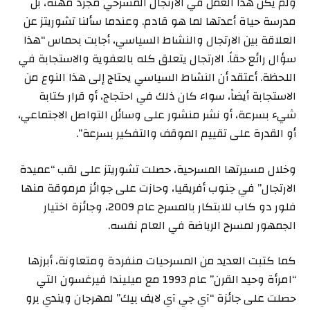
ولم يكن هذا العمل في الارتجال المسرحي مجرد مهنة، بل
مدرسة حياة أعدتها لما هو قادم. وعندما سألنا تشوريتز عن
العلاقة بين الارتجال والنشاط السياسي، أجابت بحماس “هذا
سؤال رائع حقاً. الارتجال يتعلق كله بالعفوية والاستجابة في
اللحظة. أعتقد أن النشاط السياسي يحتاج إلى هذا النوع من
الاستجابة أيضاً، سواء كان ذلك في احتجاج، أو قرار كتابة
شيء بسرعة، أو نشر منشور على وسائل التواصل الاجتماعي،
أو القدرة على تقييم الموقف والتفكير بسرعة”.
وخلال مسيرتها المسرحية، حصلت تشوريتز على لقب “عميدة
الارتجال” في جنوب أفريقيا، وحازت على جوائز مرموقة منها
فلور دو كاب للابتكار بالمسرح عام 2009، وجائزة اختيار
الجمهور لمسرح الرياضة في العام نفسه.
كما كتبت العديد من المسرحيات منفردة ومتعاونة، أبرزها
“امرأة وحيد القرن” عام 1993 مع ميليندا فيرغسون التي
حصلت على جائزة “آي جي آي لايف بيك” لمهرجان ويندي برو