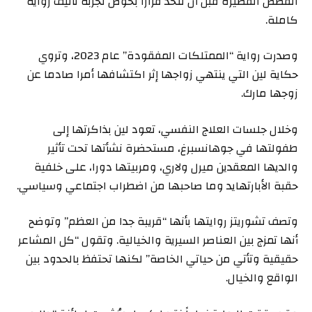
القصص القصيرة قبل أن تتخذ قرارا بخوض تجربة تأليف رواية
كاملة.
وصدرت رواية “الممتلكات المفقودة” عام 2023، وتروي
حكاية لين التي ينتهي زواجها إثر اكتشافها أمرا صادما عن
زوجها مارك.
وخلال جلسات العلاج النفسي، تعود لين بذاكرتها إلى
طفولتها في جوهانسبرغ، مستحضرة نشأتها تحت تأثير
والديها المعقدين ميرل ولاري، ومربيتها دورا، على خلفية
حقبة الأبارتهايد وما صاحبها من اضطراب اجتماعي وسياسي.
وتصف تشوريتز روايتها بأنها “قريبة جدا من العظم” وتوضح
أنها تمزج بين العناصر السيرية والخيالية. وتقول “كل المشاعر
حقيقية وتأتي من حياتي الخاصة” لكنها تحتفظ بالحدود بين
الواقع والخيال.