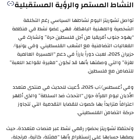
النشاط المستمر والرؤية المستقبلية
تواصل تشوريتز اليوم نشاطها السياسي رغم التكلفة
الشخصية والمهنية الباهظة. فهي عضو نشط في منظمة
“يهود جنوب أفريقيا من أجل فلسطين حرة” وتشارك في
الفعاليات التضامنية مع الشعب الفلسطيني. وفي يونيو/
حزيران 2025، لعبت دوراً بارزاً في دعم “المسيرة العالمية
لغزة” والتي وصفتها بأنها قد تكون “مغيرة لقواعد اللعبة”
للتضامن مع فلسطين.
وفي أغسطس/آب 2025، دُعيت للحديث في منتدى متعدد
الأديان ليوم المرأة حول “التحدث ضد السلطة” والذي أظهر
اعترافاً متزايداً بها كصوت للقضايا التقدمية التي تتجاوز
حركة التضامن الفلسطيني.
وتحتفظ تشوريتز بحضور رقمي نشط عبر منصات متعددة، حيث
يصفها حسابها على إنستغرام بأنها “ممثلة، كاتبة، مرتجلة،