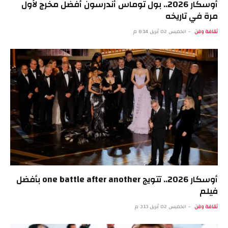
أوسكار 2026.. بول توماس أندرسون أفضل مخرج لأول
مرة في تاريخه
ثقافة وفن
الخميس 02 أبريل 8:14 م
أوسكار 2026.. تتويج one battle after another بأفضل
فيلم
ثقافة وفن
الخميس 02 أبريل 3:13 م