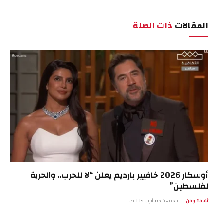
الإلكترو
المقالات
ذات الصلة
أوسكار 2026 خافيير بارديم يعلن “لا للحرب.. والحرية
لفلسطين”
ثقافة وفن
الجمعة 03 أبريل 1:15 ص