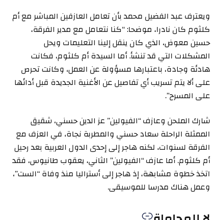
ويعترف عبد الفضيل محمد بأن تعامل العازفين المباشر مع أم
كلثوم كان نادرا، موضحا: “كنا نتعامل مع مدير الفرقة،
حسين معوض، الذي كان ينقل إلينا التعليمات ويحل
المشكلات التي قد تنشأ. أما السيدة أم كلثوم، فكانت
هادئة وجادة، باعتبارها مسؤولة عن العمل، وكانت تحرص
على ألا يتم تسريب أي تفاصيل عن الأغنية الجديدة قبل أدائها
على المسرح”.
شارك الملحن وعازف “الفيولين” عز الدين حسني، شقيق
الممثلة الراحلة سعاد حسني والمطربة نجاة، في العزف مع
الفرقة لسنوات، لكنه هاجر إلى إحدى الدول العربية بعد رحيل
أم كلثوم. أما عازف “الفيولين” الثاني، يعقوب طانيوس، فقد
اتخذ خطوة مشابهة، إذ هاجر إلى أستراليا منذ وفاة “الست”،
وعمل هناك مدرسا للموسيقى.
لا للمحاماة