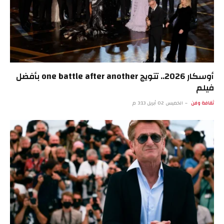
أوسكار 2026.. تتويج one battle after another بأفضل
فيلم
ثقافة وفن
الخميس 02 أبريل 3:13 م