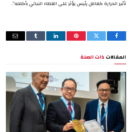
تأثير الحرارة كعامل رئيس يؤثر على الغطاء النباتي بأكمله”.
فيسبوك
تويتر
بينتيريست
لينكدإن
Tumblr
البريد
الإلكترو
المقالات
ذات الصلة