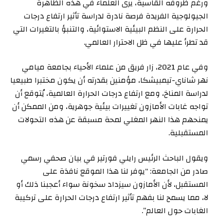
ورغم ظروفه القاسية، يرى العلماء في هذه الظاهرة
الجيولوجية الفريدة فرصة نادرة لدراسة تأثير ارتفاع درجات
الحرارة على النظم البيئية الاستوائية، والتنبؤ بالتغيرات التي
قد تطرأ عليها في ظل الاحترار العالمي.
وفي عام 2021، زار فريق من علماء الأحياء بجامعة ميامي
نهر شاناي-تيمبيشكا، مؤمنين بقدرته أن يكون مختبرا طبيعيا
لدراسة المناخ، ومع ارتفاع درجات الحرارة العالمية، يُتوقع أن
تواجه غابات الأمازون تغييرات بيئية جوهرية، ومن الممكن أن
يمنحهم هذا النهر المغلي لمحة مسبقة عن هذه التحولات
المستقبلية.
ويقول الباحث الرئيس رايلي فورتير في بيان صحفي رسمي
صادر من الجامعة: “يوفر لنا هذا الموقع نافذة على
المستقبل، لأن الأمازون سيزداد سخونة سواء أعجبنا ذلك أو
لا، مما يسمح لنا بفهم تأثير ارتفاع درجات الحرارة على تركيبة
الغابات حول العالم”.