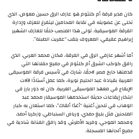
كان مدير فرقة أم كلثوم هو عازف الرق حسين معوض، الذي
تخلى عن عضويته في نقابة المحامين ليتفرغ للعزف وإدارة
الفرقة الموسيقية. تولى هذا المنصب خلفًا للعازف الشهير
إبراهيم عفيفي، المعروف بلقب “عفريت الطبلة”.
أما أشهر عازفي الرق في الفرقة، فكان محمد العربي، الذي
رافق كوكب الشرق أم كلثوم في جميع حفلاتها التي
قدمتها خارج مصر. لاحقًا، شارك في تأسيس فرقة الموسيقى
العربية بقيادة عبد الحليم نويرة، كما عمل أستاذًا لآلات
الإيقاع في معهد الموسيقى العربية. كان له دور بارز في
ابتكار إيقاعات حديثة استخدمها الموسيقار محمد عبد
الوهاب في تلحين أغنية “أغدًا ألقاك”، كما استعان به كبار
الملحنين مثل بليغ حمدي، ورياض السنباطي، وزكريا أحمد،
ومحمد الموجي، وفريد الأطرش. وقد رافق الفنانة شادية في
جميع ألحانها المسجلة.