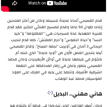
قدم القصبجي ألحانا عديدةً للسينما وكان من أكثر الملحنين
إنتاجا طوال 50 عاما وقدم للمسرح الغنائي الكثير، فقد قدم
لمنيرة المهدية عدة مسرحيات هي: “المظلومة” و”كيد
النسا” و”حياة النفوس” و”حرم المفتش”، كما قدم لنجيب
الريحاني 3 ألحان في أوبريت “نجمة الصباح”. وقام القصبجي
أيضا بتلحين الفصل الأول من “أوبرا عايدة” الذي غنته أم
كلثوم في فيلمها عايدة في أوائل الأربعينيات وكان محمد
القصبجي يتطور ولكن في إطار المحافظة على النغمة
الشرقية الأصيلة، وتتلمذ على يديه في العزف على العود
الموسيقار محمد عبد الوهاب.
هاني مهني.. البديل
وكان أصغر العازفين الذين شاركوا في فرقة أم كلثوم هو