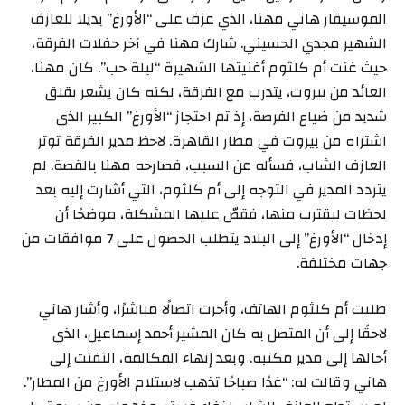
الموسيقار هاني مهنا، الذي عزف على “الأورغ” بديلا للعازف
الشهير مجدي الحسيني. شارك مهنا في آخر حفلات الفرقة،
حيث غنت أم كلثوم أغنيتها الشهيرة “ليلة حب”. كان مهنا،
العائد من بيروت، يتدرب مع الفرقة، لكنه كان يشعر بقلق
شديد من ضياع الفرصة، إذ تم احتجاز “الأورغ” الكبير الذي
اشتراه من بيروت في مطار القاهرة. لاحظ مدير الفرقة توتر
العازف الشاب، فسأله عن السبب، فصارحه مهنا بالقصة. لم
يتردد المدير في التوجه إلى أم كلثوم، التي أشارت إليه بعد
لحظات ليقترب منها، فقصّ عليها المشكلة، موضحًا أن
إدخال “الأورغ” إلى البلاد يتطلب الحصول على 7 موافقات من
جهات مختلفة.
طلبت أم كلثوم الهاتف، وأجرت اتصالًا مباشرًا، وأشار هاني
لاحقًا إلى أن المتصل به كان المشير أحمد إسماعيل، الذي
أحالها إلى مدير مكتبه. وبعد إنهاء المكالمة، التفتت إلى
هاني وقالت له: “غدًا صباحًا تذهب لاستلام الأورغ من المطار”.