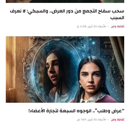
سحب سفاح التجمع من دور العرض.. والسبكي: لا نعرف
السبب
ثقافة وفن
الأربعاء 01 أبريل 2:08 م
“عرض وطلب”.. الوجوه السبعة لتجارة الأعضاء!
ثقافة وفن
الأربعاء 01 أبريل 9:07 ص