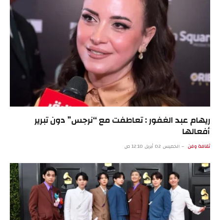
ريهام عبد الغفور : تعاطفت مع “نرجس” دون تبرير
أفعالها
ثقافة وفن
الخميس 02 أبريل 12:10 ص