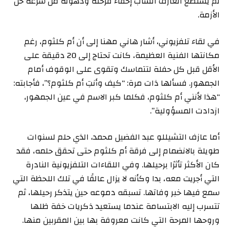
لم يستطع العازف الشاب إخفاء فرحته وذهوله من سرعة حل
الأزمة.
في لقاء تلفزيوني، أشار هاني مهنا إلى أن أم كلثوم، رغم
مكانتها الفنية العظيمة، كانت تحتاج إلى 20 دقيقة على
الأقل قبل كل حفلة لتتماسك وتقوى على الوقوف أمام
الجمهور. فسألها ذات مرة: “كيف وأنتِ أم كلثوم؟”، فأجابته:
“هذا لأنني أم كلثوم، فكلما كبر الاسم في عين الجمهور،
ازدادت المسؤولية”.
أما عازف التشيللو عبد الفضيل محمد، الذي حلم لسنوات
طويلة بالانضمام إلى فرقة أم كلثوم حتى تحقق حلمه، فقد
كان الأكثر تأثرًا برحيلها. وفي اللقاءات التلفزيونية النادرة
التي أجريت معه، بدا وكأنه لا يزال عالقًا في تلك اللحظة التي
سمع فيها خبر وفاتها. تسبقه دموعه حين يتذكر رحيلها، ثم
تتسرب إليه الابتسامة عندما يستعيد ذكريات خفة ظلها
وروحها المرحة التي كانت معروفة بها بين المقربين منها.