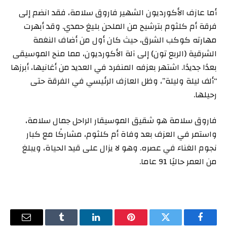
أما عازف الأكورديون الشهير فاروق سلامة، فقد انضم إلى
فرقة أم كلثوم بترشيح من الملحن بليغ حمدي. وقد أبهرت
مهارته كوكب الشرق، حيث كان أول من أضاف النغمة
الشرقية (الربع تون) إلى آلة الأكورديون، مما منح الموسيقى
بعدًا جديدًا. اشتهر بعزفه المنفرد في العديد من أغانيها، أبرزها
“ألف ليلة وليلة”، وظل العازف الرئيسي في الفرقة حتى
رحيلها.
فاروق سلامة هو شقيق الموسيقار الراحل جمال سلامة،
واستمر في العزف بعد وفاة أم كلثوم، مشاركًا مع كبار
نجوم الغناء في عصره. وهو لا يزال على قيد الحياة، ويبلغ
من العمر حاليًا 91 عاما.
فيسبوك
تويتر
بينتيريست
لينكدإن
Tumblr
البريد