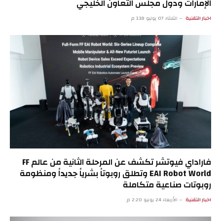
الإمارات ودول مجلس التعاون الخليجي
اخبار التقنية
الثلاثاء 07 يوليو 1:18 م
فاراداي فيوتشر تكشف عن المرحلة الثانية من عالم FF
EAI Robot World وتطلق روبوتاً بشرياً جديداً ومنظومة
روبوتات صناعية متكاملة
اخبار التقنية
الأربعاء 24 يونيو 2:20 م