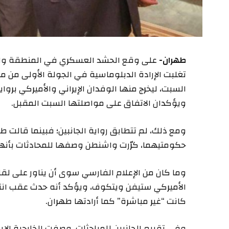
طهران-
على وقع الحشد العسكري في المنطقة والته
تغلبت الإرادة الدبلوماسية في الجولة الأولى من م
السبت، ليخرج منها الوفدان الإيراني والأميركي برواي
ويؤكدان الاتفاق على مواصلتها السبت المقبل.
ومع ذلك، لم تتطابق رواية الجانبين؛ فبينما قالت ط
حكومتيهما، كرّرت واشنطن وصفها للمحادثات بأنها
وما كان من الإعلام الفارسي سوى أن يناور على لقاء
الأميركي ستيفن ويتكوف، ويؤكد أنه حدث عقب انتها
كانت “غير مباشرة” كما أرادتها طهران.
وفي تقييم الجانبين للمباحثات، وصفت الخارجية الإيرا