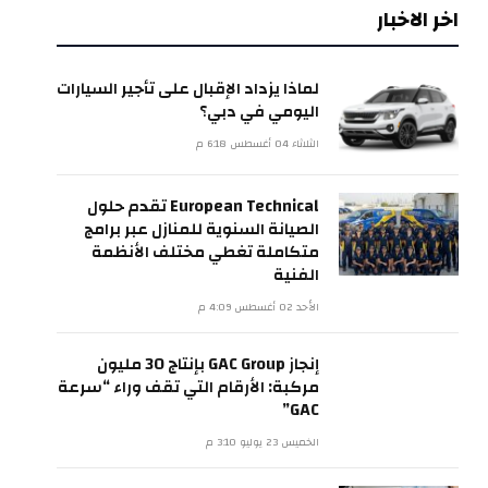
اخر الاخبار
لماذا يزداد الإقبال على تأجير السيارات
اليومي في دبي؟
الثلاثاء 04 أغسطس 6:18 م
European Technical تقدم حلول
الصيانة السنوية للمنازل عبر برامج
متكاملة تغطي مختلف الأنظمة
الفنية
الأحد 02 أغسطس 4:09 م
إنجاز GAC Group بإنتاج 30 مليون
مركبة: الأرقام التي تقف وراء “سرعة
GAC”
الخميس 23 يوليو 3:10 م