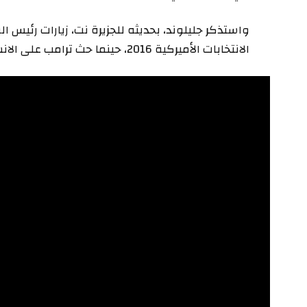
واستذكر جليلوند، بحديثه للجزيرة نت، زيارات رئيس ال
الانتخابات الأميركية 2016، حينما حث ترامب على الانسحاب من الاتفاق النووي.