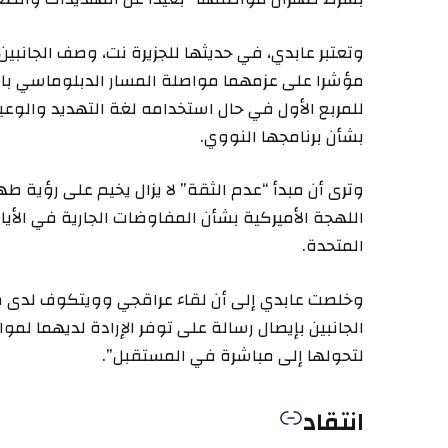
وتعتبر عابدي، في حديثها للجزيرة نت، وصف الجانبين 
مؤشرا على عزمهما مواصلة المسار الدبلوماسي بال
للمربع الأول في حال استخدامه لغة التهديد والوعي
بشأن برنامجها النووي.
وترى أن مبدأ “عدم الثقة” لا يزال يخيم على رؤية ط
اللهجة الأميركية بشأن المفاوضات الجارية في الأيام
المتحدة.
وخلصت عابدي إلى أن لقاء عراقجي وويتكوف لدى مغا
الجانبين بإيصال رسالة على توفر الإرادة لديهما لم
لتحولها إلى مباشرة في المستقبل”.
انتقاد