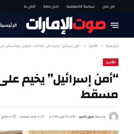
من نحن
سياسة الخصوصية
اعلن معنا
اتصل بنا
الرئيسية
الرئيسية
الأخبار
“أمن إسرائيل” يخيم على مباحثات طهران وواشنطن 
»
»
الأخبار
“أمن إسرائيل” يخيم عل
مسقط
بواسطة
فريق التحرير
الأحد 13 أبريل 2:06 م
لا توجد تعليقات
4 دقائق