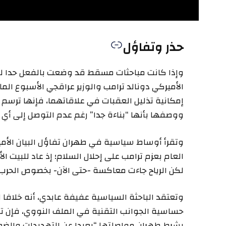
حذر وتفاؤل
وإذا كانت مباحثات مسقط قد وضعت بالفعل حدا للتب
الأميركي دونالد ترامب والوزير عراقجي الأسبوع ا
إمكانية تذليل العقبات في علاقاتهما، فإنها ترسم
ووصفها بأنها “بناءة جدا” رغم عدم التوصل إلى أي ا
وتقرأ أوساط سياسية في طهران تفاؤل البيان الأميرك
العام بعزم ترامب على إحلال السلام؛ إذ عاد للبيت ا
لكن الرياح جاءت معاكسة -حتى الآن- بخصوص الحرب ا
وتعتقد الباحثة السياسية عفيفة عابدي، أنه خلافا ل
حساسية الجوانب التقنية في الملف النووي، فإن 
بشرط طهران مواصلتها “بعيدا عن التهديدات والض