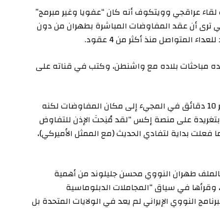
 لقاء عراقجي وويتكوف أنه كان “عفويا وغير مبرمج”
تي ترى أن عقد المفاوضات المباشرة بطهران من دون
 المتواصل منذ أكثر من 4 عقود.
ده مباحثات بلاده مع واشنطن، وكتب في قناته علی
في حين أشار النائب حميد رسائي إلى أن عراقجي تأخر 10 دقائق في المجيء إلى مكان المفاوضات لكنه
تغريدة على منصة إكس “لقد مُنِحتَ الإذن للتفاوض
ما فعلت بداية لتفادي الحديث (مع الممثل الأميركي)،
 بالملف طهران النووي محسن جليلوند من أهمية
، وقرأها في سياق “المجاملات الدبلوماسية
رنامج النووي الإيراني لم يعد في الولايات المتحدة بل