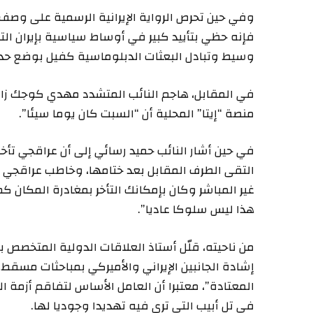
وفي حين تحرص الرواية الإيرانية الرسمية على وصف
فإنه حظي بتأييد كبير في أوساط سياسية بإيران ال
وسيط وتبادل البعثات الدبلوماسية كفيل بوضع حد للعداء
في المقابل، هاجم النائب المتشدد مهدي كوجك زا
منصة “إيتا” المحلية أن “السبت كان يوما سيئا”.
التقى الطرف المقابل بعد ختامها، وخاطب عراقجي ب
غير المباشر وكان بإمكانك التأخر بمغادرة المكان ك
هذا ليس سلوكا عاديا”.
من ناحيته، قلّل أستاذ العلاقات الدولية المتخصص
إشادة الجانبين الإيراني والأميركي بمباحثات مسقط
المعتادة”، معتبرا أن العامل الأساس لتفاقم أزمة الب
في تل أبيب التي ترى فيه تهديدا وجوديا لها.