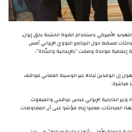
ديد الأميركي باستخدام القوة الخشنة بحق إيران،
باحثات مسقط حول البرنامج النووي الإيراني أمس
ة إعلامية موحدة وصفت “بالإيجابية والبنّاءة”،
هران إن الوفدين تبادلا عبر الوسيط العماني مواقف
 مباشرة.
 وزير الخارجية الإيراني عباس عراقجي والمبعوث
ء المباحثات، معتبرا إياه مؤشرا على أن المفاوضات
نية الجولة الأولى بأنها إيجابية وبناءة”، في حين