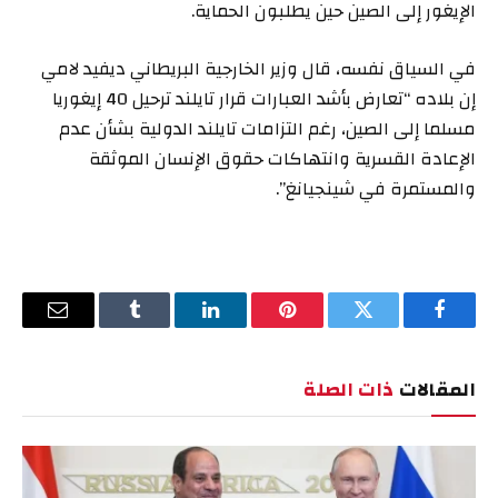
الإيغور إلى الصين حين يطلبون الحماية.
في السياق نفسه، قال وزير الخارجية البريطاني ديفيد لامي
إن بلاده “تعارض بأشد العبارات قرار تايلند ترحيل 40 إيغوريا
مسلما إلى الصين، رغم التزامات تايلند الدولية بشأن عدم
الإعادة القسرية وانتهاكات حقوق الإنسان الموثقة
والمستمرة في شينجيانغ”.
فيسبوك
تويتر
بينتيريست
لينكدإن
Tumblr
البريد
الإلكترو
المقالات
ذات الصلة