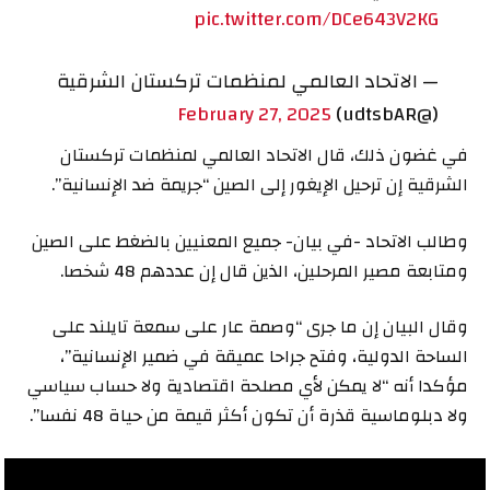
pic.twitter.com/DCe643V2KG
— الاتحاد العالمي لمنظمات تركستان الشرقية
February 27, 2025
(@udtsbAR)
في غضون ذلك، قال الاتحاد العالمي لمنظمات تركستان
الشرقية إن ترحيل الإيغور إلى الصين “جريمة ضد الإنسانية”.
وطالب الاتحاد -في بيان- جميع المعنيين بالضغط على الصين
ومتابعة مصير المرحلين، الذين قال إن عددهم 48 شخصا.
وقال البيان إن ما جرى “وصمة عار على سمعة تايلند على
الساحة الدولية، وفتح جراحا عميقة في ضمير الإنسانية”،
مؤكدا أنه “لا يمكن لأي مصلحة اقتصادية ولا حساب سياسي
ولا دبلوماسية قذرة أن تكون أكثر قيمة من حياة 48 نفسا”.