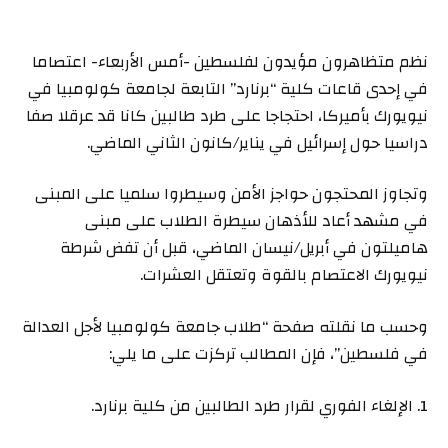
نظم متظاهرون مؤيدون لفلسطين -أمس الأربعاء- اعتصاما
في إحدى قاعات كلية “برنارد” التابعة لجامعة كولومبيا في
نيويورك بأميركا، احتجاجا على طرد طالبين كانا قد عرقلا صفا
دراسيا حول إسرائيل في يناير/كانون الثاني الماضي.
وتجاوز المحتجون حواجز الأمن وسيطروا سلميا على المبنى
في مشهد أعاد للأذهان سيطرة الطلاب على مبنى
هاميلتون في أبريل/نيسان الماضي، قبل أن تفض شرطة
نيويورك الاعتصام بالقوة وتعتقل العشرات.
وحسب ما نقلته صفحة “طلاب جامعة كولومبيا لأجل العدالة
في فلسطين”، فإن المطالب تركزت على ما يلي:
1. الإلغاء الفوري لقرار طرد الطالبين من كلية برنارد.