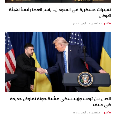
تغييرات عسكرية في السودان.. ياسر العطا رئيساً لهيئة
الأركان
الأخبار
الخميس 02 أبريل 3:10 م
اتصال بين ترمب وزيلينسكي عشية جولة تفاوض جديدة
في جنيف
الأخبار
الخميس 02 أبريل 5:07 ص