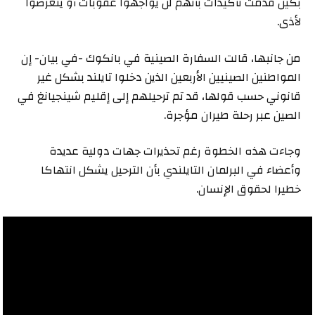
بكين قدمت تأكيدات بأنهم لن يواجهوا عقوبات أو يتعرضوا
لأذى.
من جانبها، قالت السفارة الصينية في بانكوك -في بيان- إن
المواطنين الصينيين الأربعين الذين دخلوا تايلند بشكل غير
قانوني حسب قولها، قد تم ترحيلهم إلى إقليم شينجيانغ في
الصين عبر رحلة طيران مؤجرة.
وجاءت هذه الخطوة رغم تحذيرات جهات دولية عديدة
وأعضاء في البرلمان التايلندي بأن الترحيل يشكل انتهاكا
خطيرا لحقوق الإنسان.