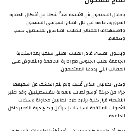
مناخ مشحون
وجادل المحتجون بأن الأقنعة تعدُّ شكلا من أشكال الحماية
الضرورية، خاصة في ظل المناخ السياسي المشحون
والاستهداف الممنهج للطلاب المناصرين لفلسطين، حسب
وصفهم.
وبحلول المساء، غادر الطلاب المبنى سلميا بعد استجابة
الجامعة لطلب الجلوس مع إدارة الجامعة والتفاوض على
المطالب التي رددها المعتصمون.
وكان الطالبان اللذان فُصلا، ولم يتم الكشف عن اسميهما،
جزءًا من حركة أوسع تطالب بالعدالة للفلسطينيين. وقد اعتبر
النشطاء قرار كلية برنارد طرد الطالبين محاولة لإسكات
الأصوات المنتقدة لسياسات إسرائيل وكبح حرية التعبير داخل
الجامعة.
يذكر أن جامعة كولومبيا هي أحد أكثر الجامعات الأميركية