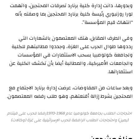
وبدورها، دانت إدارة كلية برنارد تصرفات المحتجين، واتهمت
لورا روزنبوري رئيسة كلية برنارد المحتجين بما وصفته بأنه
“انتهاك قيم المؤسسة”.
وفي الطرف المقابل، هتف المعتصمون بالشعارات التي
رددوها طوال الحرب على الغزة، وجددوا مطالبتهم للكلية
ولجامعة كولومبيا بسحب الاستثمارات في المؤسسات
والجامعات الأميركية، والمطالبة أيضا بأن تكشف الكلية عن
استثماراتها.
وبعد ساعات من المفاوضات، عرضت إدارة برنارد الاجتماع مع
المحتجين بشرط إزالة أقنعتهم، وهو طلب رفضه المعتصمون.
احتجاجات الطلاب بجامعة كولومبيا عام 1968-1970رفضا للحرب على فيتنام
(يمين) واحتجاجات الطلاب الرافضة للحرب الإسرائيلية على غزة (وكالات)