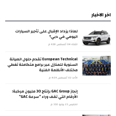
اخر الاخبار
لماذا يزداد الإقبال على تأجير السيارات
اليومي في دبي؟
الثلاثاء 04 أغسطس 6:18 م
European Technical تقدم حلول الصيانة
السنوية للمنازل عبر برامج متكاملة تغطي
مختلف الأنظمة الفنية
الأحد 02 أغسطس 4:09 م
إنجاز GAC Group بإنتاج 30 مليون مركبة:
الأرقام التي تقف وراء “سرعة GAC”
الخميس 23 يوليو 3:10 م