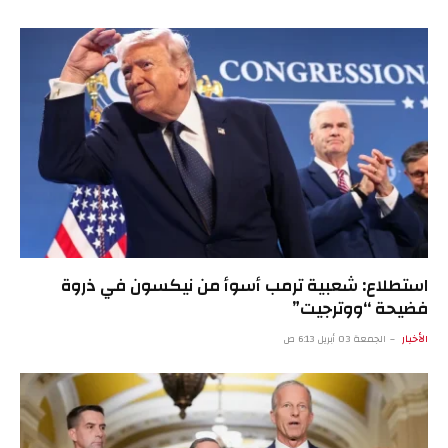
استطلاع: شعبية ترمب أسوأ من نيكسون في ذروة
فضيحة “ووترجيت”
الأخبار
الجمعة 03 أبريل 6:13 ص