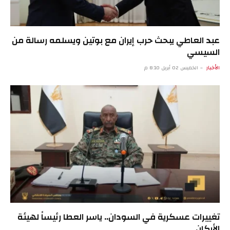
عبد العاطي يبحث حرب إيران مع بوتين ويسلمه رسالة من
السيسي
الأخبار
الخميس 02 أبريل 8:10 م
تغييرات عسكرية في السودان.. ياسر العطا رئيساً لهيئة
الأركان