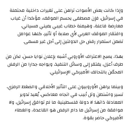
وإذا كانت بعض الأصوات تراهن على تغيرات داخلية محتملة
في إسرائيل، فإن مصطفى يحسم الموقف، مؤكدا أن غياب
معارضة فاعلة، وهيمنة خطاب غيبي يميني مسياني،
وافتقار الموقف العربي لأي صلابة أو تأثير، كلها عوامل
تضمن استمرار رفض حل الدولتين إلى أجل غير مسمى.
بهذا، يصبح الاعتراف الأوروبي أشبه بإعلان نوايا حسن، لكن من
طرف أعزل، يفتقر إلى وسائل التنفيذ، ويواجه جدارا من الرفض
المحصّن بالتحالف الأميركي الإسرائيلي.
وبينما يراهن الأوروبيون على التأثير الأخلاقي والضغط الرمزي،
تسير واشنطن وتل أبيب في اتجاه معاكس، يُعيد تدوير
المعادلة ذاتها: لا دولة فلسطينية ما لم توافق إسرائيل، ولا
موافقة من إسرائيل ما دام الرفض هو القاعدة، والغطاء
الأميركي حاضر بقوة.