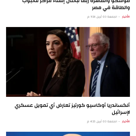
موسكو والقاهرة ربما تبحثان إنشاء مراكز للحبوب
والطاقة في مصر
الأخبار
الجمعة 03 أبريل 9:16 م
ألكساندريا أوكاسيو كورتيز تعارض أي تمويل عسكري
لإسرائيل
الأخبار
الجمعة 03 أبريل 4:15 م