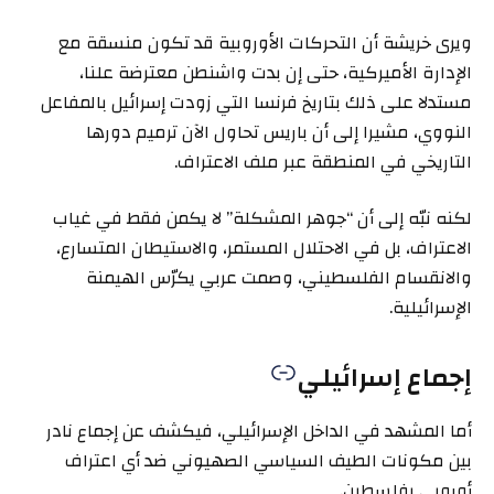
ويرى خريشة أن التحركات الأوروبية قد تكون منسقة مع
الإدارة الأميركية، حتى إن بدت واشنطن معترضة علنا،
مستدلا على ذلك بتاريخ فرنسا التي زودت إسرائيل بالمفاعل
النووي، مشيرا إلى أن باريس تحاول الآن ترميم دورها
التاريخي في المنطقة عبر ملف الاعتراف.
لكنه نبّه إلى أن “جوهر المشكلة” لا يكمن فقط في غياب
الاعتراف، بل في الاحتلال المستمر، والاستيطان المتسارع،
والانقسام الفلسطيني، وصمت عربي يكرّس الهيمنة
الإسرائيلية.
إجماع إسرائيلي
أما المشهد في الداخل الإسرائيلي، فيكشف عن إجماع نادر
بين مكونات الطيف السياسي الصهيوني ضد أي اعتراف
أوروبي بفلسطين.