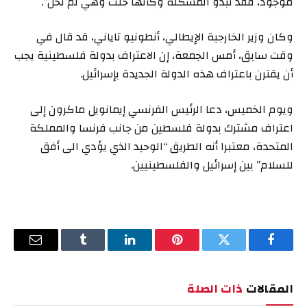
موجود، فقد تبدو المشكلة وكأنها حلت وهي لم تُحل”.
وكان وزير الخارجية الإيطالي، أنطونيو تاياني، قد قال في
وقت سابق، أمس الجمعة، إن الاعتراف بدولة فلسطينية يجب
أن يقترن باعتراف هذه الدولة الجديدة بإسرائيل
.
ويوم الخميس، دعا الرئيس الفرنسي إيمانويل ماكرون إلى
اعتراف مشترك بدولة فلسطين من جانب فرنسا والمملكة
المتحدة، معتبرا أنه الطريق “الوحيد الذي يؤدي الى أفق
للسلام” بين إسرائيل والفلسطينيين.
فيسبوك
تويتر
بينتيريست
لينكدإن
Tumblr
البريد
الإلكترو
المقالات
ذات الصلة