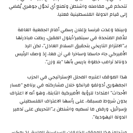
تتحكم في مفاصله واشنطن وتمنع أي تحوّل جوهري يُفضي
إلى قيام الدولة الفلسطينية فعليا.
وبينما وعدت فرنسا بإعلان رسمي أمام الجمعية العامة
للأمم المتحدة في سبتمبر/أيلول المقبل، ربطت مبادرتها
بـ”الالتزام التاريخي بتحقيق السلام العادل”، لكن الرد
الأميركي جاء حاسما وساخرا في آن معا، إذ وصف الرئيس
دونالد ترامب خطوة باريس بأنها “بلا وزن”.
هذا الموقف اعتبره المحلل الإستراتيجي في الحزب
الجمهوري أدولفو فرانكو خلال مشاركته في برنامج “مسار
الأحداث” امتدادا للرؤية الأميركية الثابتة، وهو أنه لا اعتراف
بدون شروط مسبقة، على رأسها الاعتراف الفلسطيني
بإسرائيل، ورفض ما تسميه واشنطن بـ”التحريض على تدمير
الدولة اليهودية”.
ويتجاوز هذا الموقف الخلافات السياسية العابرة، إذ يعكس