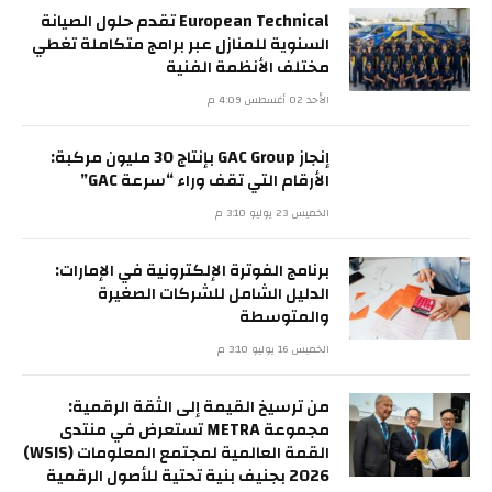
European Technical تقدم حلول الصيانة
السنوية للمنازل عبر برامج متكاملة تغطي
مختلف الأنظمة الفنية
الأحد 02 أغسطس 4:09 م
إنجاز GAC Group بإنتاج 30 مليون مركبة:
الأرقام التي تقف وراء “سرعة GAC”
الخميس 23 يوليو 3:10 م
برنامج الفوترة الإلكترونية في الإمارات:
الدليل الشامل للشركات الصغيرة
والمتوسطة
الخميس 16 يوليو 3:10 م
من ترسيخ القيمة إلى الثقة الرقمية:
مجموعة METRA تستعرض في منتدى
القمة العالمية لمجتمع المعلومات (WSIS)
2026 بجنيف بنية تحتية للأصول الرقمية