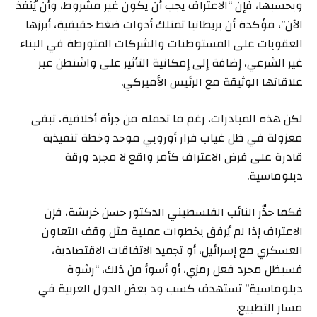
وبحسبها، فإن “الاعتراف يجب أن يكون غير مشروط، وأن يُنفذ
الآن”، مؤكدة أن بريطانيا تمتلك أدوات ضغط حقيقية، أبرزها
العقوبات على المستوطنات والشركات المتورطة في البناء
غير الشرعي، إضافة إلى إمكانية التأثير على واشنطن عبر
علاقاتها الوثيقة مع الرئيس الأميركي.
لكن هذه المبادرات، رغم ما تحمله من جرأة أخلاقية، تبقى
معزولة في ظل غياب قرار أوروبي موحد وخطة تنفيذية
قادرة على فرض الاعتراف كأمر واقع لا مجرد ورقة
دبلوماسية.
فكما حذّر النائب الفلسطيني الدكتور حسن خريشة، فإن
الاعتراف إذا لم يُرفق بخطوات عملية مثل وقف التعاون
العسكري مع إسرائيل، أو تجميد الاتفاقات الاقتصادية،
فسيظل مجرد فعل رمزي، أو أسوأ من ذلك، “رشوة
دبلوماسية” تستهدف كسب ود بعض الدول العربية في
مسار التطبيع.