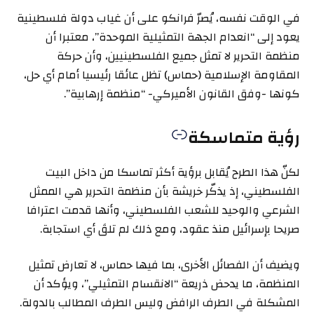
في الوقت نفسه، يُصرّ فرانكو على أن غياب دولة فلسطينية
يعود إلى “انعدام الجهة التمثيلية الموحدة”، معتبرا أن
منظمة التحرير لا تمثل جميع الفلسطينيين، وأن حركة
المقاومة الإسلامية (حماس) تظل عائقا رئيسيا أمام أي حل،
كونها -وفق القانون الأميركي- “منظمة إرهابية”.
رؤية متماسكة
لكنّ هذا الطرح يُقابل برؤية أكثر تماسكا من داخل البيت
الفلسطيني، إذ يذكّر خريشة بأن منظمة التحرير هي الممثل
الشرعي والوحيد للشعب الفلسطيني، وأنها قدمت اعترافا
صريحا بإسرائيل منذ عقود، ومع ذلك لم تلقَ أي استجابة.
ويضيف أن الفصائل الأخرى، بما فيها حماس، لا تعارض تمثيل
المنظمة، ما يدحض ذريعة “الانقسام التمثيلي”، ويؤكد أن
المشكلة في الطرف الرافض وليس الطرف المطالب بالدولة.