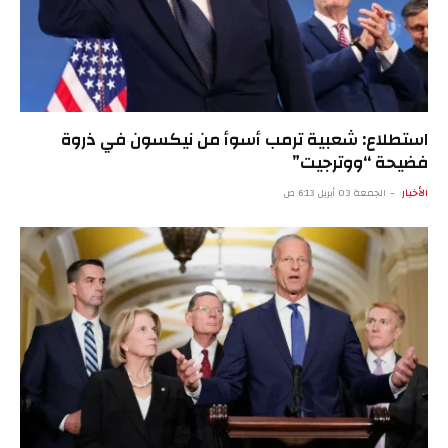
استطلاع: شعبية ترمب أسوأ من نيكسون في ذروة
فضيحة “ووترجيت”
الأخبار
الجمعة 03 أبريل 6:13 ص