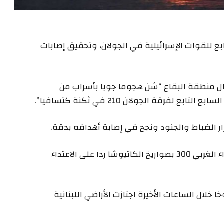
تابع للقوات الإسرائيلية في الجولان، وتحقيق إصابات
 طال منطقة البقاع “شن هجوما جويا بأسراب من
لفرقة الجولان 210 في ثكنة كتسافيا”.
الضباط والجنود ونجح في إصابة أهدافه بدقة.
كما أكد الحزب أنه قصف “ثكنة يعرا مقر قيادة اللواء الغربي 300 بصواريخ الكاتيوشا ردا على الاعتداء
ل قال الجيش الإسرائيلي إنه رصد 40 صاروخا خلال الساعات الأخيرة اجتازت الأراضي اللبنانية