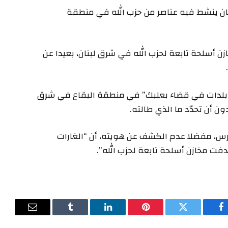
ن ينشط فيه عناصر من حزب الله في منطقة
زن أسلحة تابعة لحزب الله في شرق لبنان، بعيدا عن
ض بلدات في قضاء بعلبك” في منطقة البقاع في شرق
دون أن تحدّد ما الذي طالته.
رس، مفضلا عدم الكشف عن هويته، أن “الغارات
فت مخازن أسلحة تابعة لحزب الله”.
فيسبوك
تويتر
بينتيريست
لينكدإن
Tumblr
البريد