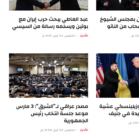
ن بمجلس الشيوخ
عبد العاطي يبحث حرب إيران مع
اب من الناتو
بوتين ويسلمه رسالة من السيسي
الأخبار
الخميس 02 أبريل 8:10 م
 وزيلينسكي عشية
مصدر عراقي لـ”الشرق”: 3 مارس
يدة في جنيف
موعد جلسة انتخاب رئيس
الجمهورية
الأخبار
الخميس 02 أبريل 12:06 ص