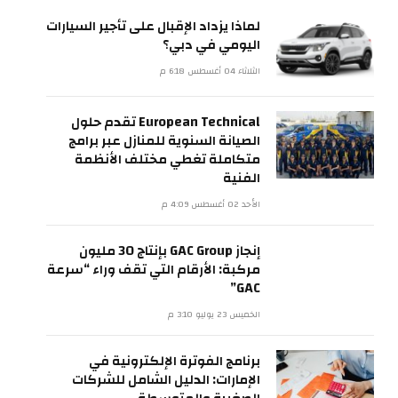
لماذا يزداد الإقبال على تأجير السيارات
اليومي في دبي؟
الثلاثاء 04 أغسطس 6:18 م
European Technical تقدم حلول
الصيانة السنوية للمنازل عبر برامج
متكاملة تغطي مختلف الأنظمة
الفنية
الأحد 02 أغسطس 4:09 م
إنجاز GAC Group بإنتاج 30 مليون
مركبة: الأرقام التي تقف وراء “سرعة
GAC”
الخميس 23 يوليو 3:10 م
برنامج الفوترة الإلكترونية في
الإمارات: الدليل الشامل للشركات