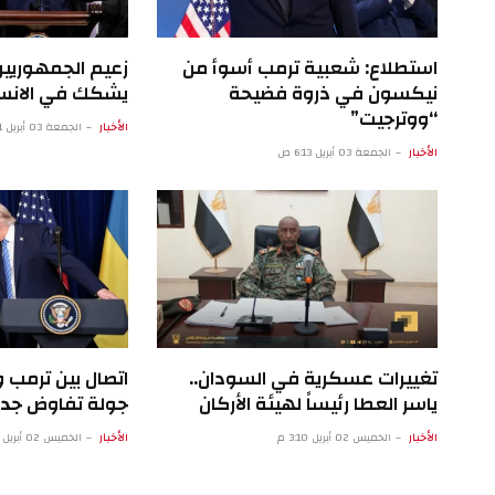
استطلاع: شعبية ترمب أسوأ من
زعيم الجمهوريي
نيكسون في ذروة فضيحة
يشكك في الانسح
“ووترجيت”
الأخبار
الجمعة 03 أبريل 1:11 ص
الأخبار
الجمعة 03 أبريل 6:13 ص
تغييرات عسكرية في السودان..
اتصال بين ترمب
ياسر العطا رئيساً لهيئة الأركان
جولة تفاوض جد
الأخبار
الخميس 02 أبريل 3:10 م
الأخبار
الخميس 02 أبريل 5:07 ص