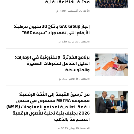
مختلف الأنظمة الفنية
الأحد 02 أغسطس 4:09 م
إنجاز GAC Group بإنتاج 30 مليون مركبة:
الأرقام التي تقف وراء “سرعة GAC”
الخميس 23 يوليو 3:10 م
برنامج الفوترة الإلكترونية في الإمارات:
الدليل الشامل للشركات الصغيرة
والمتوسطة
الخميس 16 يوليو 3:10 م
من ترسيخ القيمة إلى الثقة الرقمية:
مجموعة METRA تستعرض في منتدى
القمة العالمية لمجتمع المعلومات (WSIS)
2026 بجنيف بنية تحتية للأصول الرقمية
المدعومة بالذهب
الجمعة 10 يوليو 10:19 م