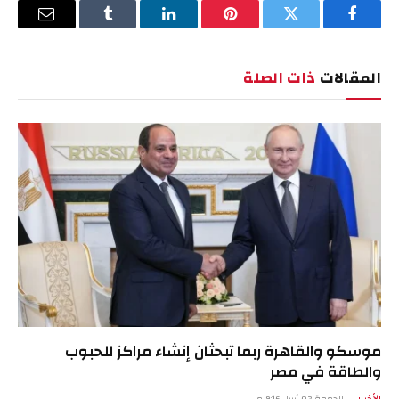
فيسبوك
تويتر
بينتيريست
لينكدإن
Tumblr
البريد
الإلكترو
المقالات
ذات الصلة
موسكو والقاهرة ربما تبحثان إنشاء مراكز للحبوب
والطاقة في مصر