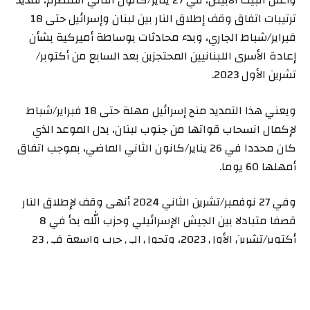
وأعلن البيت الأبيض، في 27 يناير/كانون الثاني المنصرم، تمديد
ترتيبات اتفاق وقف إطلاق النار بين لبنان وإسرائيل حتى 18
فبراير/شباط الجاري، وبدء محادثات بوساطة أميركية بشأن
إعادة الأسرى اللبنانيين المحتجزين بعد السابع من أكتوبر/
تشرين الأول 2023.
ويعني هذا التمديد منح إسرائيل مهلة حتى 18 فبراير/شباط
لإكمال انسحاب قواتها من جنوب لبنان، بدل الموعد الذي
كان محددا في 26 يناير/كانون الثاني الماضي، بموجب اتفاق
أمهلها 60 يوما.
وفي 27 نوفمبر/تشرين الثاني 2024 أنهى وقف لإطلاق النار
قصفا متبادلا بين الجيش الإسرائيلي وحزب الله بدأ في 8
أكتوبر/تشرين الأول 2023، وتحول إلى حرب واسعة في 23
سبتمبر/أيلول الماضي.
ومنذ بدء سريان الاتفاق، ارتكب الجيش الإسرائيلي ما لا يقل