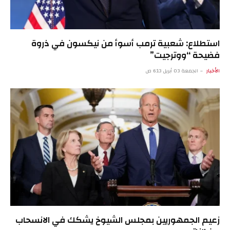
استطلاع: شعبية ترمب أسوأ من نيكسون في ذروة
فضيحة “ووترجيت”
الأخبار
الجمعة 03 أبريل 6:13 ص
زعيم الجمهوريين بمجلس الشيوخ يشكك في الانسحاب