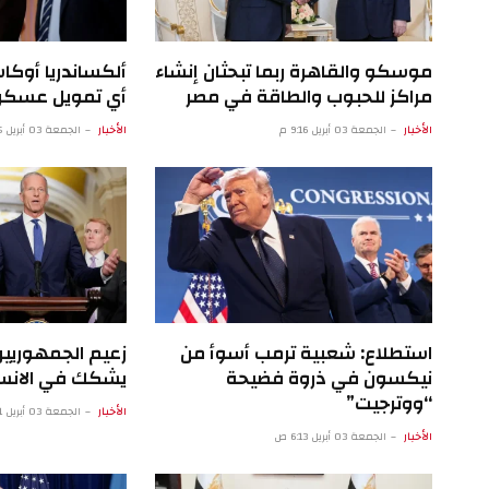
موسكو والقاهرة ربما تبحثان إنشاء
ألكساندريا أوكا
مراكز للحبوب والطاقة في مصر
أي تمويل عسكري
الأخبار
الجمعة 03 أبريل 9:16 م
الأخبار
الجمعة 03 أبريل 4:15 م
استطلاع: شعبية ترمب أسوأ من
زعيم الجمهوريي
نيكسون في ذروة فضيحة
يشكك في الانسح
“ووترجيت”
الأخبار
الجمعة 03 أبريل 1:11 ص
الأخبار
الجمعة 03 أبريل 6:13 ص