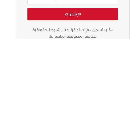
بالتسجيل ، فإنك توافق على شروطنا واتفاقية
سياسة الخصوصية
الخاصة بنا.
اخر الاخبار
لماذا يزداد الإقبال على تأجير السيارات
اليومي في دبي؟
الثلاثاء 04 أغسطس 6:18 م
European Technical تقدم حلول
الصيانة السنوية للمنازل عبر برامج
متكاملة تغطي مختلف الأنظمة