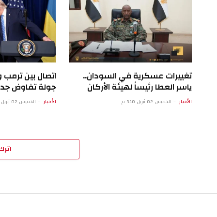
تغييرات عسكرية في السودان..
اتصال بين ترمب
ياسر العطا رئيساً لهيئة الأركان
جولة تفاوض جد
الأخبار
الخميس 02 أبريل 3:10 م
الأخبار
الخميس 02 أبريل 5:07 ص
اترك 