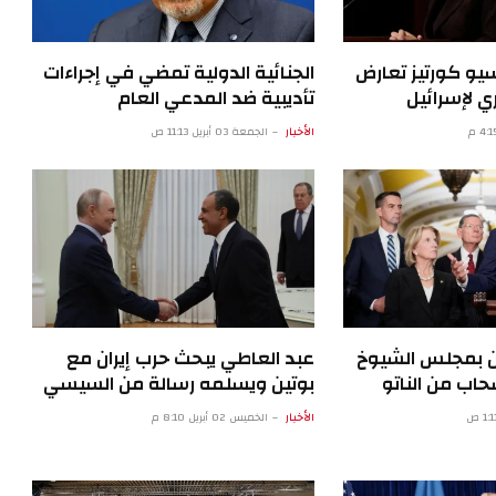
سيو كورتيز تعارض
الجنائية الدولية تمضي في إجراءات
 لإسرائيل
تأديبية ضد المدعي العام
الأخبار
الجمعة 03 أبريل 11:13 ص
ن بمجلس الشيوخ
عبد العاطي يبحث حرب إيران مع
اب من الناتو
بوتين ويسلمه رسالة من السيسي
الأخبار
الخميس 02 أبريل 8:10 م