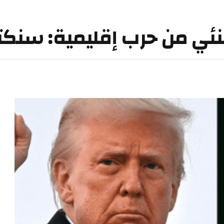
امنئي من حرب إقليمية: سن