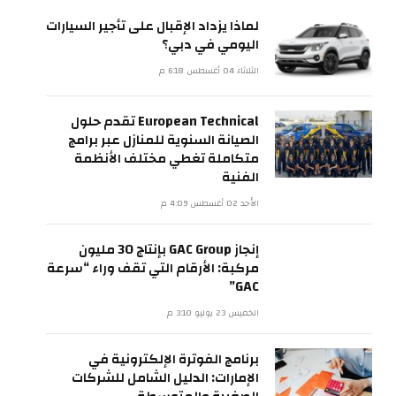
لماذا يزداد الإقبال على تأجير السيارات
اليومي في دبي؟
الثلاثاء 04 أغسطس 6:18 م
European Technical تقدم حلول
الصيانة السنوية للمنازل عبر برامج
متكاملة تغطي مختلف الأنظمة
الفنية
الأحد 02 أغسطس 4:09 م
إنجاز GAC Group بإنتاج 30 مليون
مركبة: الأرقام التي تقف وراء “سرعة
GAC”
الخميس 23 يوليو 3:10 م
برنامج الفوترة الإلكترونية في
الإمارات: الدليل الشامل للشركات