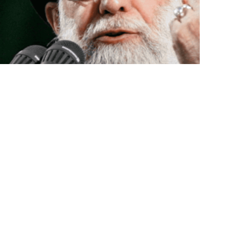
وأضاف ترامب: “نأمل أن نتوصل إلى اتفاق. وإذا لم
أم لا”، في إشارة إلى تحذيرات طهران من توسع نط
وكان المرشد الإيراني علي خامنئي قد حذر، في وقت
المتحدة على إيران “سيؤدي إلى اندلاع صراع إقليمي”