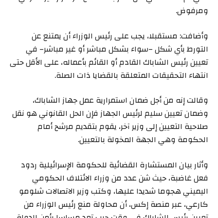
ومرفوض.
وأضافت: مستقبلا، يجب على رئيس الوزراء أن يمتنع عن
التورط بأي شكل –سواء بشكل مباشر أو غير مباشر– في
تعيين رئيس الشاباك القادم أو القائم بأعماله، على الأقل حتى
انتهاء التحقيقات المتعلقة بالقضايا ذات الصلة.
وقالت إنه من أجل ضمان استمرارية عمل جهاز الشاباك،
وضمان تعيين سليم لرئيس الجهاز فإن الحل القانوني هو نقل
صلاحية التعيين إلى وزير آخر، يقوم بتقديم مرشح أمام
الحكومة وهي الجهة المخولة بالتعيين.
وأثار بيان المستشارة القضائية للحكومة الإسرائيلية ردود
فعل غاضبة، حيث شن عدد من وزراء الائتلاف الحكومي
اليميني هجوما شديدا عليها، وكتب وزير الاتصالات شلومو
كارعي، عبر منصة إكس، أن محاولة منع رئيس الوزراء من
تعيين رئيس الشاباك في وقت حرب تعد مساسا بأمن الدولة