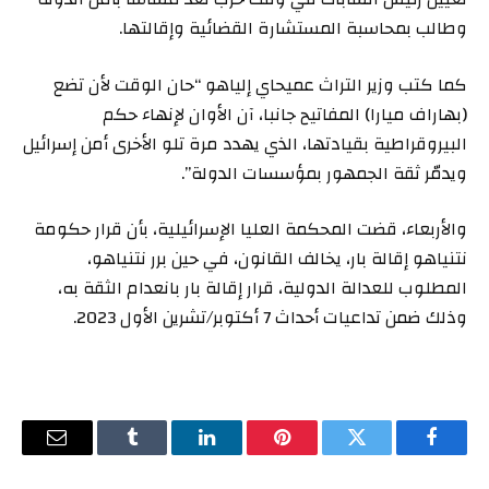
وطالب بمحاسبة المستشارة القضائية وإقالتها.
كما كتب وزير التراث عميحاي إلياهو “حان الوقت لأن تضع
(بهاراف ميارا) المفاتيح جانبا، آن الأوان لإنهاء حكم
البيروقراطية بقيادتها، الذي يهدد مرة تلو الأخرى أمن إسرائيل
ويدمّر ثقة الجمهور بمؤسسات الدولة”.
والأربعاء، قضت المحكمة العليا الإسرائيلية، بأن قرار حكومة
نتنياهو إقالة بار، يخالف القانون، في حين برر نتنياهو،
المطلوب للعدالة الدولية، قرار إقالة بار بانعدام الثقة به،
وذلك ضمن تداعيات أحداث 7 أكتوبر/تشرين الأول 2023.
فيسبوك
تويتر
بينتيريست
لينكدإن
Tumblr
البريد
الإلكترو