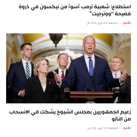
استطلاع: شعبية ترمب أسوأ من نيكسون في ذروة
فضيحة “ووترجيت”
الأخبار
الجمعة 03 أبريل 6:13 ص
زعيم الجمهوريين بمجلس الشيوخ يشكك في الانسحاب
من الناتو
الأخبار
الجمعة 03 أبريل 1:11 ص