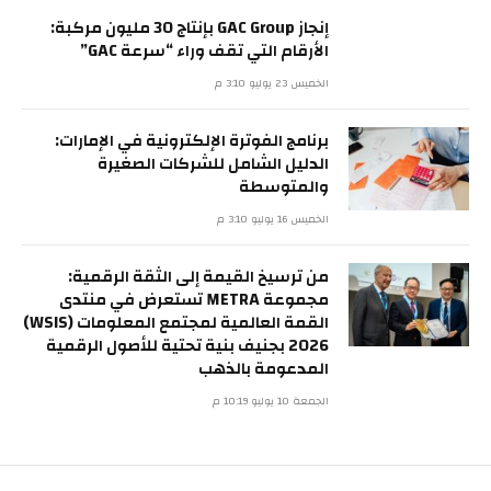
إنجاز GAC Group بإنتاج 30 مليون مركبة:
الأرقام التي تقف وراء “سرعة GAC”
الخميس 23 يوليو 3:10 م
برنامج الفوترة الإلكترونية في الإمارات:
الدليل الشامل للشركات الصغيرة
والمتوسطة
الخميس 16 يوليو 3:10 م
من ترسيخ القيمة إلى الثقة الرقمية:
مجموعة METRA تستعرض في منتدى
القمة العالمية لمجتمع المعلومات (WSIS)
2026 بجنيف بنية تحتية للأصول الرقمية
المدعومة بالذهب
الجمعة 10 يوليو 10:19 م