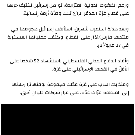
ورغم الضغوط الدولية المتزايدة، تواصل إسرائيل تكثيف حربها
على قطاع غزة المدمّر الرازح تحت وطأة أزمة إنسانية.
وبعد هدنة استمرت شهرين، استأنفت إسرائيل هجومها في
منتصف مارس/آذار على القطاع، وكثّفت عملياتها العسكرية
في 17 مايو/أيار.
وأفاد الدفاع المدني الفلسطيني باستشهاد 52 شخصا على
الأقلّ في القصف الإسرائيلي على غزة.
ومنذ بدء الحرب على غزة عدّلت مجموعة لوفتهانزا رحلاتها
إلى المنطقة مرّات عدّة، على غرار شركات طيران أخرى.