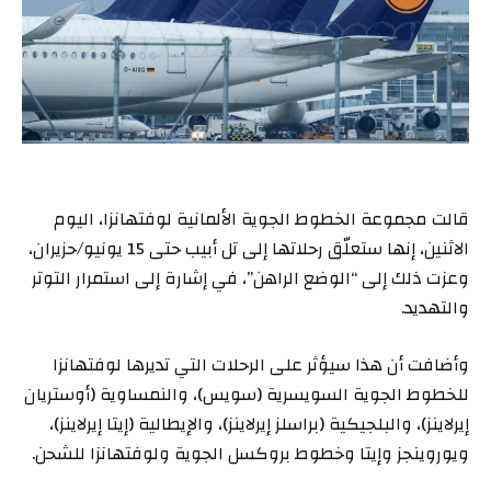
قالت مجموعة الخطوط الجوية الألمانية لوفتهانزا، اليوم
الاثنين، إنها ستعلّق رحلاتها إلى تل أبيب حتى 15 يونيو/حزيران،
وعزت ذلك إلى “الوضع الراهن”، في إشارة إلى استمرار التوتر
والتهديد.
وأضافت أن هذا سيؤثر على الرحلات التي تديرها لوفتهانزا
للخطوط الجوية السويسرية (سويس)، والنمساوية (أوستريان
إيرلاينز)، والبلجيكية (براسلز إيرلاينز)، والإيطالية (إيتا إيرلاينز)،
ويوروينجز وإيتا وخطوط بروكسل الجوية ولوفتهانزا للشحن.