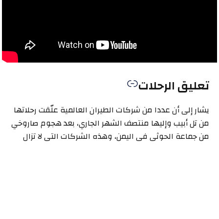
تعليق الرحلات
يشار إلى أن عددا من شركات الطيران العالمية علّقت رحلاتها
من تل أبيب وإليها منتصف الشهر الجاري، بعد هجوم صاروخي
من جماعة الحوثي في اليمن، وهذه الشركات التي لا تزال
تعلّق رحلاتها منذ ذلك الحين هي:
فرانس-كيه.إل.إم
: أوقفت “كيه.إل.إم” ذراع المجموعة
في هولندا رحلاتها من تل أبيب وإليها حتى 30 مايو أيار.
آي.إيه.جي
: أوقفت الخطوط الجوية البريطانية التابعة