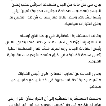
بيان، في ظل حالة من الجدل تشهدها إسرائيل عقب إعلان
نتنياهو (المطلوب لمحكمة الجنايات الدولية) تعيين زيني
رئيسا للشاباك، وسط اتهام معارضيه له بأن هذا التعيين تم
وفق اعتبارات سياسية.
وقالت المستشارة القضائية، في بيانها الذي أرسلته
لنتنياهو، إنه تورّط في تضارب مصالح خطير فيما يتعلق بتعيين
رئيس الشاباك الجديد وإنه تصرف خلافًا لقرار المحكمة العليا
(أعلى سلطة قضائية)، في خرق متعمد للتوجيهات القانونية
الملزمة.
ويدور الحديث عن تضارب المصالح، كون رئيس الشاباك
مشاركا بإدارة تحقيقات جارية في قضيتين مع مقربين من
نتنياهو.
وخلصت المستشارة القضائية إلى أن القرار بشأن اللواء زيني
الذي تم اتخاذه في ظل تضارب المصالح هو قرار غير قانوني