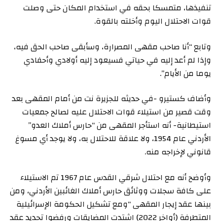
تنفيذها، متمسكا بحقه في استخدام المكان حتى وصلت
قوات الاحتلال اليوم وأخلته بالقوة.
وتابع “أنا صاحب مقهى المصرارة، وسأبقى صاحب الحق فيه،
وإذا لم أعد إليه في حياتي فسيعود إليه أولادي وأحفادي
يوما من الأيام”.
وأضاف كستيرو -في حديثه للجزيرة نت من أمام المقهى بعد
وقت قصير من استيلاء قوات الاحتلال عليه لصالح جمعيات
استيطانية- أنه استأجر المقهى من “حارس أملاك العدو”
الأردني عام 1954، ولا علاقة للاحتلال به، ولا يوجد أي مسوغ
قانوني لإخراجه منه.
وأوضح أنه مع احتلال شرقي القدس عام 1967 تم الاستيلاء
على كافة سجلات ووثائق حارس أملاك الغائبين الأردني، ومن
بينها عقد إيجار المقهى “ومع تشكيل الحكومة الإسرائيلية
المتطرفة (أواخر 2022) اشتدت المضايقات ورفضوا تجديد عقد