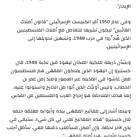
الإيجار”.
وفي عام 1950 أقر الكنيست الإسرائيلي “قانون أملاك
الغائبين” ليكون تشريعا للتعامل مع أملاك الفلسطينيين
الذين هُجِّروا في حرب 1948، وتسهيل تحويلها إلى
الإسرائيليين.
وبشأن ذريعة ملكية المكان ليهود قبل نكبة 1948، قال
كستيرو إن اليهود الذين يملكون المقهى هم فلسطينيون
ممن عاشوا في المدينة عبر العصور ومنذ زمن عمر بن
الخطاب، وليس أولئك الذين أتوا من الخارج واستولوا عليه،
إنما هدف الملاحقة هو إخراج العرب والمسلمين من القدس.
وبينما أشار إلى مفاتيح المقهى بيده وأبوابه مغلقه خلفه
قال كستيرو “هذه المفاتيح تعني لي كل شيء، ستبقى في
يدي لآخر لحظة، وإن أمكن فسأطلب دفنها معي، سأظل أجلب
كرسيا وأجلس هنا أمام المقهى”.