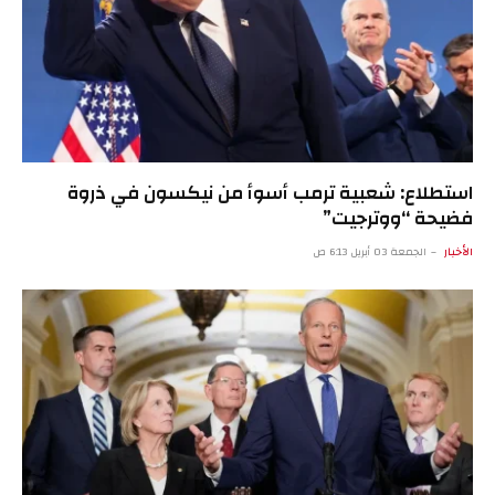
استطلاع: شعبية ترمب أسوأ من نيكسون في ذروة
فضيحة “ووترجيت”
الأخبار
الجمعة 03 أبريل 6:13 ص