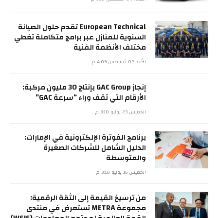
European Technical تقدم حلول الصيانة
السنوية للمنازل عبر برامج متكاملة تغطي
مختلف الأنظمة الفنية
الأحد 02 أغسطس 4:09 م
إنجاز GAC Group بإنتاج 30 مليون مركبة:
الأرقام التي تقف وراء “سرعة GAC”
الخميس 23 يوليو 3:10 م
برنامج الفوترة الإلكترونية في الإمارات:
الدليل الشامل للشركات الصغيرة
والمتوسطة
الخميس 16 يوليو 3:10 م
من ترسيخ القيمة إلى الثقة الرقمية:
مجموعة METRA تستعرض في منتدى