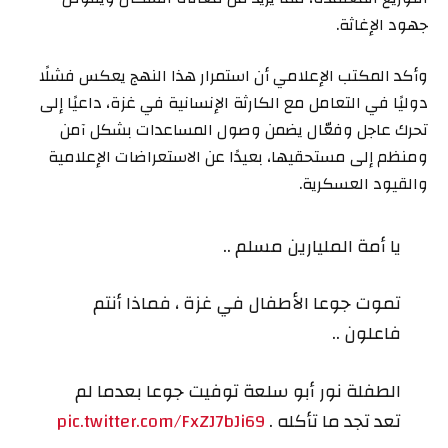
جهود الإغاثة.
وأكد المكتب الإعلامي أن استمرار هذا النهج يعكس فشلًا
دوليًا في التعامل مع الكارثة الإنسانية في غزة، داعيًا إلى
تحرك عاجل وفعّال يضمن وصول المساعدات بشكل آمن
ومنظم إلى مستحقيها، بعيدًا عن الاستعراضات الإعلامية
والقيود العسكرية.
يا أمة المليارين مسلم ..
تموت جوعا الأطفال في غزة ، فماذا أنتم
فاعلون ..
الطفلة نور أبو سلعة توفيت جوعا بعدما لم
تعد تجد ما تأكله .
pic.twitter.com/FxZJ7bJi69