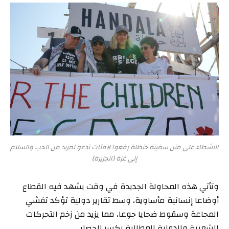
النشطاء على متن سفينة حنظلة رفعوا لافتات تدعو لمزيد من الحب والسلام
إلى غزة (الجزيرة)
وتأتي هذه المحاولة الجديدة في وقت يشهد فيه القطاع
أوضاعا إنسانية مأساوية، وسط تقارير دولية تؤكد تفشي
المجاعة وسقوط ضحايا جوعا، مما يزيد من زخم التحركات
الشعبية والدولية المطالبة بكسر الحصار.