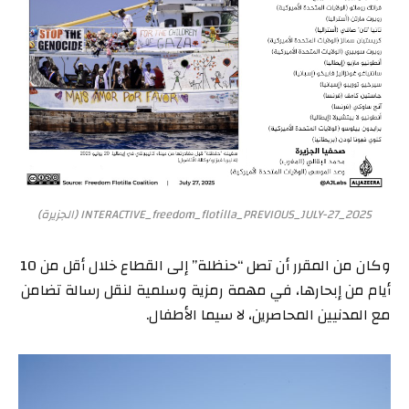
INTERACTIVE_freedom_flotilla_PREVIOUS_JULY-27_2025 (الجزيرة)
وكان من المقرر أن تصل “حنظلة” إلى القطاع خلال أقل من 10
أيام من إبحارها، في مهمة رمزية وسلمية لنقل رسالة تضامن
مع المدنيين المحاصرين، لا سيما الأطفال.