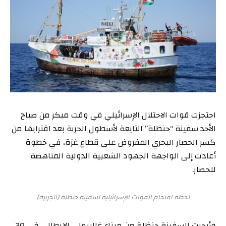
احتجزت قوات الاحتلال الإسرائيلي في وقت مبكر من صباح
الأحد سفينة “حنظلة” التابعة لأسطول الحرية بعد اقترابها من
كسر الحصار البحري المفروض على قطاع غزة، في خطوة
أعادت إلى الواجهة الجهود الشعبية الدولية المناهضة
للحصار.
لحظة اقتحام القوات الإسرائيلية لسفينة حنظلة (الجزيرة)
وأبحرت السفينة حنظلة من ميناء غاليبولي الإيطالي في 20