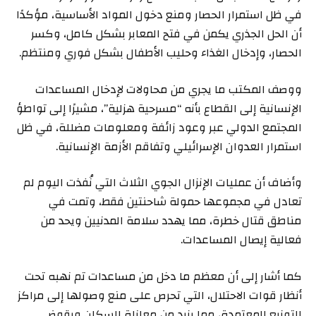
في ظل استمرار الحصار ومنع دخول المواد الأساسية، مؤكدًا
أن الحل الجذري يكمن في فتح المعابر بشكل كامل، وكسر
الحصار، وإدخال الغذاء وحليب الأطفال بشكل فوري ومنتظم.
ووصف المكتب ما يجري من محاولات لإدخال المساعدات
الإنسانية إلى القطاع بأنه “مسرحية هزلية”، مشيرًا إلى تواطؤ
المجتمع الدولي عبر وعود زائفة ومعلومات مضللة، في ظل
استمرار العدوان الإسرائيلي وتفاقم الأزمة الإنسانية.
وأضاف أن عمليات الإنزال الجوي الثلاث التي نُفذت اليوم لم
تعادل في مجموعها حمولة شاحنتين فقط، وتمت في
مناطق قتال خطرة، مما يهدد سلامة المدنيين ويحد من
فعالية إيصال المساعدات.
كما أشار إلى أن معظم ما دخل من مساعدات تم نهبه تحت
أنظار قوات الاحتلال، التي تحرص على منع وصولها إلى مراكز
التوزيع المعتمدة، مما يزيد من معاناة السكان ويقوض