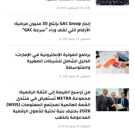
الأحد 02 أغسطس 4:09 م
إنجاز GAC Group بإنتاج 30 مليون مركبة:
الأرقام التي تقف وراء “سرعة GAC”
الخميس 23 يوليو 3:10 م
برنامج الفوترة الإلكترونية في الإمارات:
الدليل الشامل للشركات الصغيرة
والمتوسطة
الخميس 16 يوليو 3:10 م
من ترسيخ القيمة إلى الثقة الرقمية:
مجموعة METRA تستعرض في منتدى
القمة العالمية لمجتمع المعلومات (WSIS)
2026 بجنيف بنية تحتية للأصول الرقمية
المدعومة بالذهب
الجمعة 10 يوليو 10:19 م