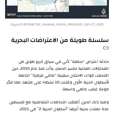
INTERACTIVE_freedom_flotilla_PREVIOUS_JULY-27_2025 (الجزيرة)
سلسلة طويلة من الاعتراضات البحرية
حادثة اعتراض “حنظلة” تأتي في سياق تاريخ طويل من
المحاولات المدنية لكسر الحصار، بدأت منذ عام 2010، حين
اقتحمت قوات الاحتلال سفينة “مافي مرمرة” التابعة
لأسطول الحرية الأول وقتلت 10 نشطاء على متنها، مما فجّر
موجة غضب عالمي واسعة.
ومنذ ذلك الحين، أطلقت التحالفات التضامنية مع فلسطين
عدة حملات بحرية أبرزها “أسطول الحرية 2″ في 2011،