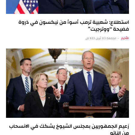
استطلاع: شعبية ترمب أسوأ من نيكسون في ذروة
فضيحة “ووترجيت”
الأخبار
الجمعة 03 أبريل 6:13 ص
زعيم الجمهوريين بمجلس الشيوخ يشكك في الانسحاب
من الناتو