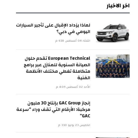
اخر الاخبار
لماذا يزداد الإقبال على تأجير السيارات
اليومي في دبي؟
الثلاثاء 04 أغسطس 6:18 م
European Technical تقدم حلول
الصيانة السنوية للمنازل عبر برامج
متكاملة تغطي مختلف الأنظمة
الفنية
الأحد 02 أغسطس 4:09 م
إنجاز GAC Group بإنتاج 30 مليون
مركبة: الأرقام التي تقف وراء “سرعة
GAC”
الخميس 23 يوليو 3:10 م