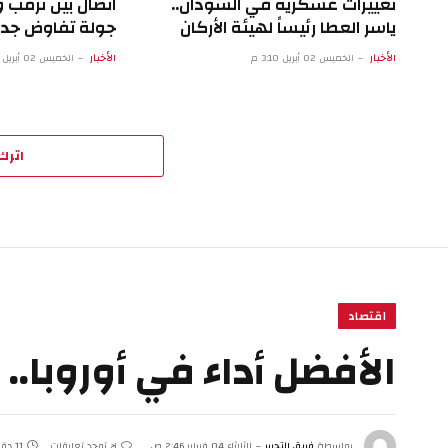
تغييرات عسكرية في السودان..
اتصال بين ترمب
ياسر العطا رئيساً لهيئة الأركان
جولة تفاوض جد
الأخبار
الخميس 02 أبريل 3:10 م
الأخبار
الخميس 02 أبريل 5:07 ص
اترك 
اقتصاد
الأفضل أداء في أوروبا..
بواسطة
فريق التحرير
الثلاثاء 04 فبراير 2:46 ص
لا توجد تعليقات
11 دقائق