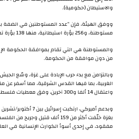
والاستيطان (حكومية).
مستوطنة، و256 بؤرة استيطانية، منها 138 بؤرة تصنف على أنها رعوية وزراعية”.
والمستوطنة هي التي تقام بموافقة الحكومة الإسر
من دون موافقة من الحكومة.
وبالتزامن مع بدء حرب الإبادة على غزة، وسّع الجي
واعتقال 14 ألفا و300 آخرين، وفق معطيات فلسطينية رسمية.
مفقود، في إحدى أسوأ الكوارث الإنسانية في العال