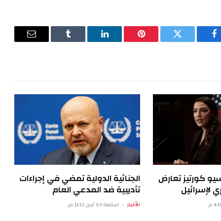
فيسبوك
تويتر
بينتيريست
لينكدإن
Tumblr
البريد
الإلكترون
سيو كورتيز تعارض
الجنائية الدولية تمضي في إجراءات
 لإسرائيل
تأديبية ضد المدعي العام
الأخبار
الجمعة 03 أبريل 11:13 ص