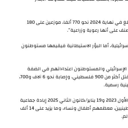
ووفق الهيئة، فإن “عدد المستوطنين في الضفة بلغ في نهاية 2024 نحو 770 ألفا، موزعين على 180
ائيلية، أما البؤر الاستيطانية فيقيمها مستوطنون
ش الإسرائيلي والمستوطنون اعتداءاتهم في الضفة
الغربية، بما فيها القدس الشرقية، مما أسفر عن مقتل أكثر من 900 فلسطيني، وإصابة نحو 6 آلاف و700،
وبدعم أميركي، ارتكبت إسرائيل بين 7 أكتوبر/تشرين الأول 2023 و19 يناير/كانون الثاني 2025 إبادة جماعية
بغزة خلّفت أكثر من 159 ألف قتيل وجريح من الفلسطينيين، معظمهم أطفال ونساء، وما يزيد على 14 ألف
م.