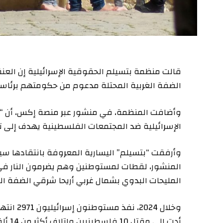
قالت منظمة بتسيلم الحقوقية الإسرائيلية إن ال
الضفة الغربية المحتلة مدعوم من حكومتهم برئاسة 
وأضافت المنظمة، في منشور عبر منصة إكس، أن “ا
الإسرائيلية ضد المجتمعات الفلسطينية يهدف إلى 
وأرفقت “بتسيلم” اليسارية المعروفة بانتقادها سي
المنشور، لقطات لمستوطنين وهم يضرمون النار في
المليحات البدوي بشمال غربي أريحا شرقي الضفة الغ
وخلال 24
أدت إ