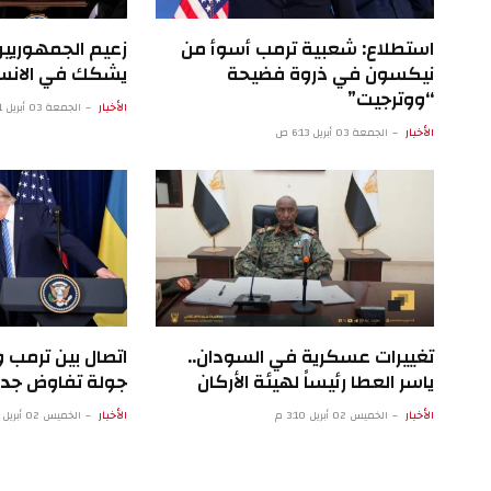
استطلاع: شعبية ترمب أسوأ من
زعيم الجمهوريي
نيكسون في ذروة فضيحة
يشكك في الانسح
“ووترجيت”
الأخبار
الجمعة 03 أبريل 1:11 ص
الأخبار
الجمعة 03 أبريل 6:13 ص
تغييرات عسكرية في السودان..
اتصال بين ترمب
ياسر العطا رئيساً لهيئة الأركان
جولة تفاوض جد
الأخبار
الخميس 02 أبريل 3:10 م
الأخبار
الخميس 02 أبريل 5:07 ص