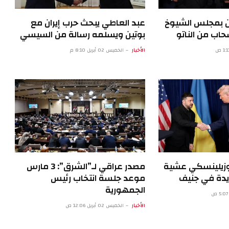
ن بمجلس الشيوخ
عبد العاطي يبحث حرب إيران مع
اب من الناتو
بوتين ويسلمه رسالة من السيسي
الأخبار
الخميس 02 أبريل 8:10 م
 وزيلينسكي عشية
مصدر عراقي لـ”الشرق”: 3 مارس
يدة في جنيف
موعد جلسة انتخاب رئيس
الجمهورية
الأخبار
الخميس 02 أبريل 12:06 ص