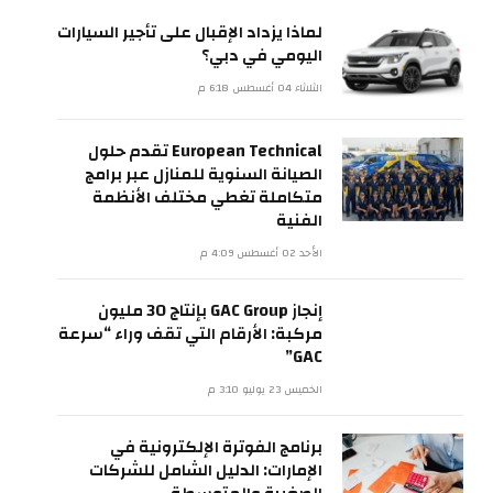
لماذا يزداد الإقبال على تأجير السيارات
اليومي في دبي؟
الثلاثاء 04 أغسطس 6:18 م
European Technical تقدم حلول
الصيانة السنوية للمنازل عبر برامج
متكاملة تغطي مختلف الأنظمة
الفنية
الأحد 02 أغسطس 4:09 م
إنجاز GAC Group بإنتاج 30 مليون
مركبة: الأرقام التي تقف وراء “سرعة
GAC”
الخميس 23 يوليو 3:10 م
برنامج الفوترة الإلكترونية في
الإمارات: الدليل الشامل للشركات