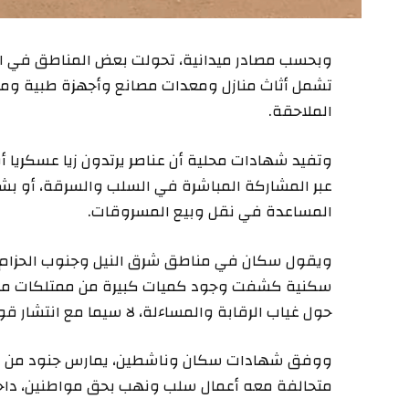
وبحسب مصادر ميدانية، تحولت بعض المناطق في ا
تشمل أثاث منازل ومعدات مصانع وأجهزة طبية وموا
الملاحقة.
وتفيد شهادات محلية أن عناصر يرتدون زيا عسكريا 
عبر المشاركة المباشرة في السلب والسرقة، أو بشكل
المساعدة في نقل وبيع المسروقات.
ويقول سكان في مناطق شرق النيل وجنوب الحزام وأم
سكنية كشفت وجود كميات كبيرة من ممتلكات منهو
حول غياب الرقابة والمساءلة، لا سيما مع انتشار ق
ووفق شهادات سكان وناشطين، يمارس جنود من الج
متحالفة معه أعمال سلب ونهب بحق مواطنين، داخل