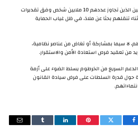
في المقابل، تتفاقم معاناة المدنيين، لا سيما النازحين الذين تجاوز عددهم 10 ملايين شخص وفق تقديرات
ناء تنقلهم بحثا عن ملاذ، في ظل غياب الحماية
، لا سيما بمشاركة أو تغاض من عناصر نظامية،
يد من تعقيد فرص استعادة الأمن والاستقرار.
الدعم السريع من الخرطوم يسلط الضوء على أزمة
ية حول قدرة السلطات على فرض سيادة القانون
تماءاتهم.
فيسبوك
تويتر
بينتيريست
لينكدإن
Tumblr
البريد
الإلكترون