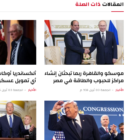
المقالات
ذات الصلة
موسكو والقاهرة ربما تبحثان إنشاء
ألكساندريا أوكا
مراكز للحبوب والطاقة في مصر
أي تمويل عسكري
الأخبار
الجمعة 03 أبريل 9:16 م
الأخبار
الجمعة 03 أبريل 4:15 م