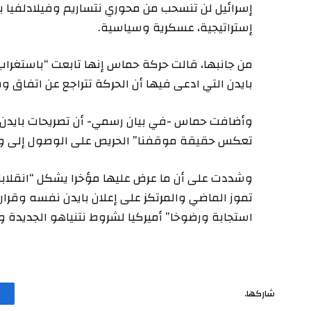
إسرائيل لن تنسحب من محوري نتساريم وفيلادلفيا 
إستراتيجية، عسكرية وسياسية.
من جانبها، قالت حركة حماس إنها تابعت “باستغرا
بايدن التي ادعى فيها أن الحركة تتراجع عن اتفاق و
وأضافت حماس -في بيان رسمي- أن تصريحات بايدن ووز
تعكس حقيقة موقفنا” الحريص على الوصول إلى وق
وشددت على أن ما عرض عليها مؤخرا يشكل “انقلابا”
تموز الماضي والمرتكز على إعلان بايدن نفسه وقرار 
استجابة ورضوخا” أميركيا لشروط نتنياهو الجديدة و
شاركها.