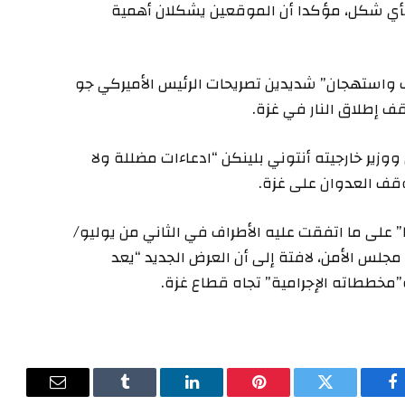
بأي شكل، مؤكدا أن الموقعين يشكلان أهمية
ب واستهجان” شديدين تصريحات الرئيس الأميركي جو
قف إطلاق النار في غزة.
ير خارجيته أنتوني بلينكن “ادعاءات مضللة ولا
ف العدوان على غزة.
 على ما اتفقت عليه الأطراف في الثاني من يوليو/
مجلس الأمن، لافتة إلى أن العرض الجديد “يعد
”مخططاته الإجرامية” تجاه قطاع غزة.
فيسبوك
تويتر
بينتيريست
لينكدإن
Tumblr
البريد