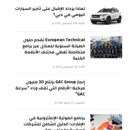
لماذا يزداد الإقبال على تأجير السيارات
اليومي في دبي؟
الثلاثاء 04 أغسطس 6:18 م
European Technical تقدم حلول
الصيانة السنوية للمنازل عبر برامج
متكاملة تغطي مختلف الأنظمة
الفنية
الأحد 02 أغسطس 4:09 م
إنجاز GAC Group بإنتاج 30 مليون
مركبة: الأرقام التي تقف وراء “سرعة
GAC”
الخميس 23 يوليو 3:10 م
برنامج الفوترة الإلكترونية في
الإمارات: الدليل الشامل للشركات