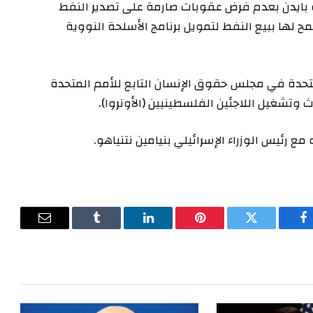
 بايدن بعدم فرض عقوبات صارمة على تصدير النفط
ح لها ببيع النفط لتمويل برنامج الأسلحة النووية
حدة في مجلس حقوق الإنسان التابع للأمم المتحدة
تشغيل اللاجئين الفلسطينيين (الأونروا).
 رئيس الوزراء الإسرائيلي بنيامين نتنياهو.
فيسبوك
تويتر
بينتيريست
لينكدإن
Tumblr
البريد
الإلكترون