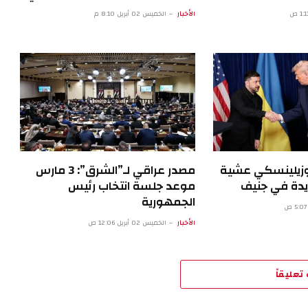
الأخبار
الخميس 02 أبريل 8:10 م
 وزيلينسكي عشية
مصدر عراقي لـ”الشرق”: 3 مارس
يدة في جنيف
موعد جلسة انتخاب رئيس
الجمهورية
الأخبار
الخميس 02 أبريل 12:06 ص
تعليقاً