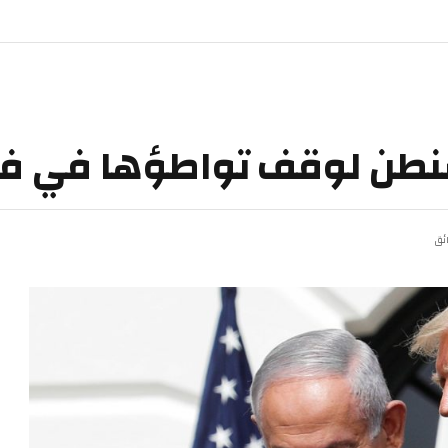
نطن لوقف تواطؤها في فظ