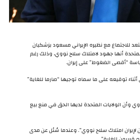
ستعد للاجتماع مع نظيره الإيراني مسعود بزشكيان
المتحدة أنها جهود لامتلاك سلاح نووي، وذلك رغم
سة “أقصى الضغوط” على إيران.
ثناء توقيعه على ما سماه توجيها “صارما للغاية”
وي وأن الولايات المتحدة لديها الحق في منع بيع
ن لإيران امتلاك سلاح نووي”. وعندما سُئل عن مدى
 قريبون للغاية”.