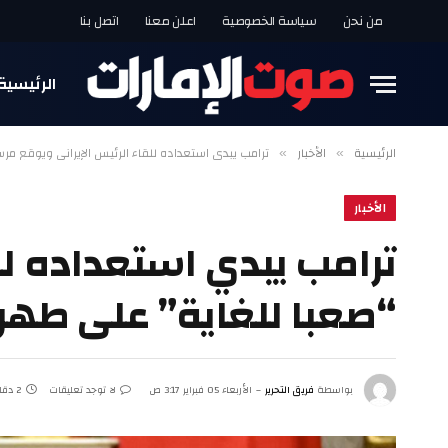
من نحن
سياسة الخصوصية
اعلن معنا
اتصل بنا
الرئيسية
الرئيسية
الأخبار
ترامب يبدي استعداده للقاء الرئيس الإيراني ويوقع مر
»
»
الأخبار
ترامب يبدي استعداده لل
“صعبا للغاية” على طهر
بواسطة
فريق التحرير
الأربعاء 05 فبراير 3:17 ص
لا توجد تعليقات
2 دقائق