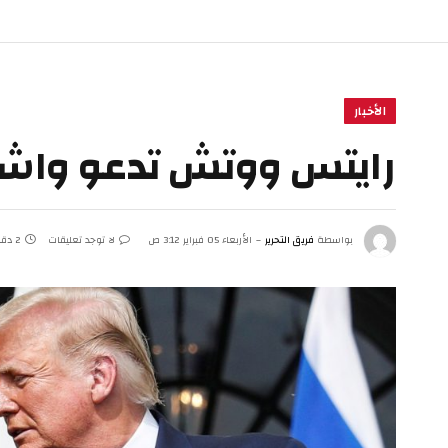
الأخبار
رايتس ووتش تدعو واش
بواسطة
فريق التحرير
الأربعاء 05 فبراير 3:12 ص
لا توجد تعليقات
2 دقائق