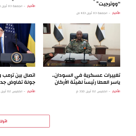
“ووترجيت”
الأخبار
الجمعة 03 أبريل 1:11 ص
الأخبار
الجمعة 03 أبريل 6:13 ص
تغييرات عسكرية في السودان..
اتصال بين ترمب
ياسر العطا رئيساً لهيئة الأركان
جولة تفاوض جد
الأخبار
الخميس 02 أبريل 3:10 م
الأخبار
الخميس 02 أبريل 5:07 ص
اترك 