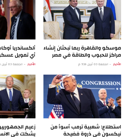
موسكو والقاهرة ربما تبحثان إنشاء
ألكساندريا أوكا
مراكز للحبوب والطاقة في مصر
أي تمويل عسكري
الأخبار
الجمعة 03 أبريل 9:16 م
الأخبار
الجمعة 03 أبريل 4:15 م
استطلاع: شعبية ترمب أسوأ من
زعيم الجمهوريي
نيكسون في ذروة فضيحة
يشكك في الانسح