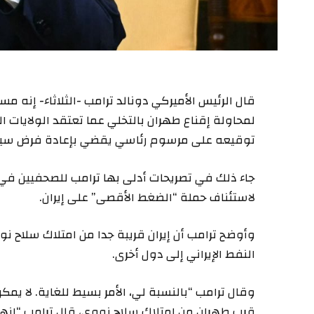
قال الرئيس الأميركي دونالد ترامب -الثلاثاء- إنه م
لمحاولة إقناع طهران بالتخلي عما تعتقد الولايات 
توقيعه على مرسوم رئاسي يقضي بإعادة فرض سيا
جاء ذلك في تصريحات أدلى بها ترامب للصحفيين في أ
لاستئناف حملة “الضغط الأقصى” على إيران.
وأوضح ترامب أن إيران قريبة جدا من امتلاك سلاح نو
النفط الإيراني إلى دول أخرى.
وقال ترامب “بالنسبة لي، الأمر بسيط للغاية. لا يمك
قرب طهران من امتلاك سلاح نووي، قال ترامب “إنهم