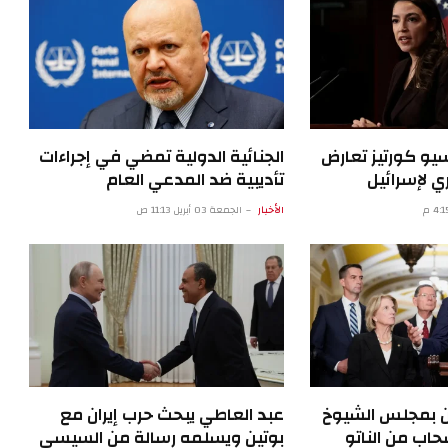
سيو كورتيز تعارض
الجنائية الدولية تمضي في إجراءات
 لإسرائيل
تأديبية ضد المدعي العام
الأخبار
الجمعة 03 أبريل 11:13 ص
ن بمجلس الشيوخ
عبد العاطي يبحث حرب إيران مع
اب من الناتو
بوتين ويسلمه رسالة من السيسي