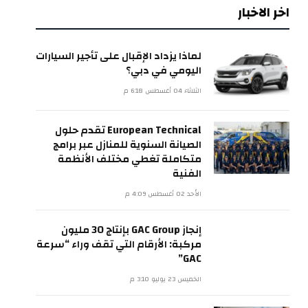
اخر الاخبار
لماذا يزداد الإقبال على تأجير السيارات
اليومي في دبي؟
الثلاثاء 04 أغسطس 6:18 م
European Technical تقدم حلول
الصيانة السنوية للمنازل عبر برامج
متكاملة تغطي مختلف الأنظمة
الفنية
الأحد 02 أغسطس 4:09 م
إنجاز GAC Group بإنتاج 30 مليون
مركبة: الأرقام التي تقف وراء “سرعة
GAC”
الخميس 23 يوليو 3:10 م