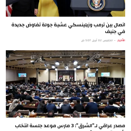
اتصال بين ترمب وزيلينسكي عشية جولة تفاوض جديدة
في جنيف
الأخبار
الخميس 02 أبريل 5:07 ص
مصدر عراقي لـ”الشرق”: 3 مارس موعد جلسة انتخاب