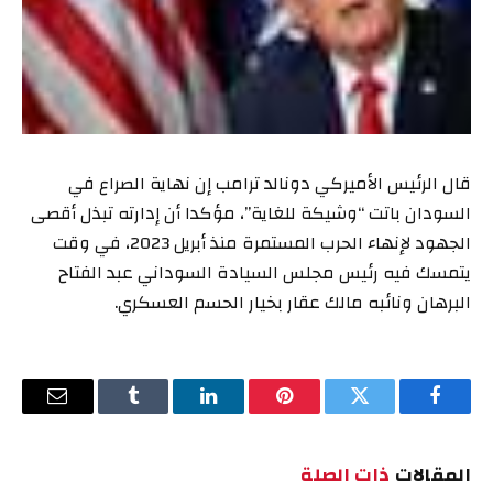
قال الرئيس الأميركي دونالد ترامب إن نهاية الصراع في
السودان باتت “وشيكة للغاية”، مؤكدا أن إدارته تبذل أقصى
الجهود لإنهاء الحرب المستمرة منذ أبريل 2023، في وقت
يتمسك فيه رئيس مجلس السيادة السوداني عبد الفتاح
البرهان ونائبه مالك عقار بخيار الحسم العسكري.
فيسبوك
تويتر
بينتيريست
لينكدإن
Tumblr
البريد
الإلكترو
المقالات
ذات الصلة