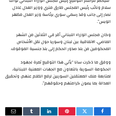
“سيحضر مراسم التوقيع رئيس مجلس الوزراء اللبناني نواف
سلام ونائب رئيس المجلس طارق متري ووزير العدل عادل
نصار إلى جانب وفد رسمي سوري برئاسة وزير العدل مظهر
الويس”.
وكان مجلس الوزراء اللبناني أقر في الثلاثين من الشهر
الماضي، الاتفاقية بين لبنان وسوريا حول نقل الأشخاص
المحكومين من بلد صدور الحكم إلى بلد جنسية الموقوف.
ووفق ما ذكرت سانا “يأتي هذا التوقيع ثمرة لجهود
الحكومة السورية بالتعاون مع الجهات المعنية اللبنانية،
لمتابعة ملف المعتقلين السوريين لرفع الظلم عنهم، وتحقيق
العدالة بما يصون كرامتهم وحقوقهم”.
فيسبوك
تويتر
بينتيريست
لينكدإن
Tumblr
البريد