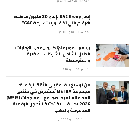
الأحد 02 أغسطس 4:09 م
إنجاز GAC Group بإنتاج 30 مليون مركبة:
الأرقام التي تقف وراء “سرعة GAC”
الخميس 23 يوليو 3:10 م
برنامج الفوترة الإلكترونية في الإمارات:
الدليل الشامل للشركات الصغيرة
والمتوسطة
الخميس 16 يوليو 3:10 م
من ترسيخ القيمة إلى الثقة الرقمية:
مجموعة METRA تستعرض في منتدى
القمة العالمية لمجتمع المعلومات (WSIS)
2026 بجنيف بنية تحتية للأصول الرقمية
المدعومة بالذهب
الجمعة 10 يوليو 10:19 م