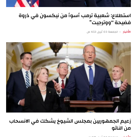
استطلاع: شعبية ترمب أسوأ من نيكسون في ذروة
فضيحة “ووترجيت”
الأخبار
الجمعة 03 أبريل 6:13 ص
زعيم الجمهوريين بمجلس الشيوخ يشكك في الانسحاب
من الناتو