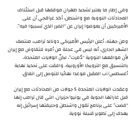
وفي إطار ما يعتبر تشديد طهران موقفها قبل استئناف
المحادثات النووية مع واشنطن، أكد عراقجي أن على
الأميركيين أن يعوضوا إيران عن “الضرر الذي تسببوا فيه”.
ومن جهته، أعلن الرئيس الأميركي دونالد ترامب، منتصف
الشهر الجاري، أنه ليس في عجلة من أمره للتفاوض مع إيران
لأن مواقعها النووية “دُمرت”، لكنّ الولايات المتحدة،
بالتنسيق مع الترويكا الأوروبية، وافقت على تحديد نهاية
أغسطس/آب المقبل موعدا نهائيا للتوصل إلى اتفاق.
وعقدت الولايات المتحدة 5 جولات من المحادثات مع إيران
قبل غاراتها الجوية في يونيو/حزيران، التي قال ترامب إنها
“قضت” على برنامج تقول واشنطن وحليفتها إسرائيل إنه
يهدف إلى تطوير قنبلة نووية.