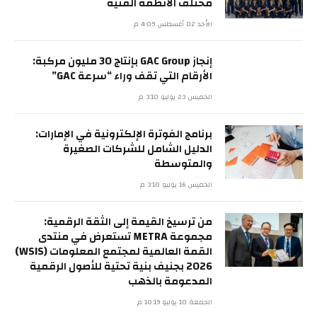
مختلف الأنظمة الفنية
الأحد 02 أغسطس 4:09 م
إنجاز GAC Group بإنتاج 30 مليون مركبة:
الأرقام التي تقف وراء “سرعة GAC”
الخميس 23 يوليو 3:10 م
برنامج الفوترة الإلكترونية في الإمارات:
الدليل الشامل للشركات الصغيرة
والمتوسطة
الخميس 16 يوليو 3:10 م
من ترسيخ القيمة إلى الثقة الرقمية:
مجموعة METRA تستعرض في منتدى
القمة العالمية لمجتمع المعلومات (WSIS)
2026 بجنيف بنية تحتية للأصول الرقمية
المدعومة بالذهب
الجمعة 10 يوليو 10:19 م