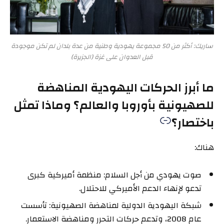
ساريك: أكثر من 50 مجموعة يهودية وطنية من عدة بلدان لم تكن موجودة
قبل العدوان على غزة (الجزيرة)
ما أبرز الحركات اليهودية المناهضة
للصهيونية بأوروبا والعالم؟ وماذا تمثل
باختصار؟
هناك:
صوت يهودي من أجل السلام: منظمة أميركية كبرى
تدعو لإنهاء الدعم الأميركي للاحتلال.
شبكة اليهودية الدولية لمناهضة الصهيونية: تأسست
عام 2008، وتدعم حركات التحرر ومناهضة الاستعمار.