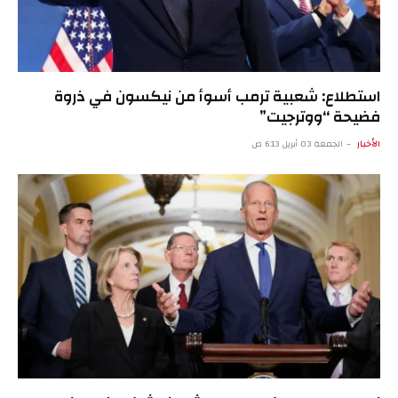
استطلاع: شعبية ترمب أسوأ من نيكسون في ذروة
فضيحة “ووترجيت”
الأخبار
الجمعة 03 أبريل 6:13 ص