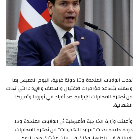
نددت الولايات المتحدة و13 دولة غربية، اليوم الخميس بما
وصفته بتصاعد مؤامرات الاغتيال والخطف والإيذاء التي تحاك
من أجهزة المخابرات الإيرانية ضد أفراد في أوروبا وأميركا
الشمالية.
وأعلنت وزارة الخارجية الأميركية أن الولايات المتحدة و13
دولة حليفة نددت “بتزايد التهديدات” من أجهزة المخابرات
الإيرانية في بلدانها، وذلك في بيان مشترك صدر اليوم