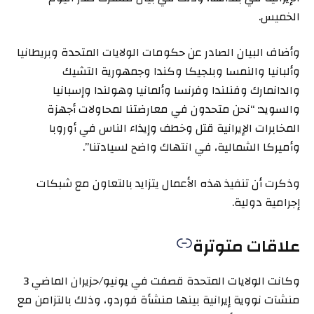
الخميس.
وأضاف البيان الصادر عن حكومات الولايات المتحدة وبريطانيا
وألبانيا والنمسا وبلجيكا وكندا وجمهورية التشيك
والدانمارك وفنلندا وفرنسا وألمانيا وهولندا وإسبانيا
والسويد: “نحن متحدون في معارضتنا لمحاولات أجهزة
المخابرات الإيرانية قتل وخطف وإيذاء الناس في أوروبا
وأميركا الشمالية، في انتهاك واضح لسيادتنا”.
وذكرت أن تنفيذ هذه الأعمال يتزايد بالتعاون مع شبكات
إجرامية دولية.
علاقات متوترة
وكانت الولايات المتحدة قصفت في يونيو/حزيران الماضي 3
منشآت نووية إيرانية بينها منشأة فوردو، وذلك بالتزامن مع