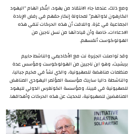
ومع ذلك، عندما جاء الانتقاد من يهود، ابتُكر اتهام “اليهود
الكارهون لذواتهم” لمحاولة إنكار حقهم في رفض الإبادة
الجماعية في غزة. واللافت أن هذه الحركات تنفي هذه
الادعاءات، خاصة وأن قياداتها من نسل ناجين من
الهولوكوست أنفسهم.
وقد تواصلت الجزيرة نت مع الأكاديمي والناشط حاييم
بريشيث، وهو ابن ناجيين من الهولوكوست ومؤسس عدة
منظمات مناهضة للصهيونية، والذي نشأ في مخيم جباليا،
والناشطة داليا ساريك مؤسسة المؤتمر اليهودي المناهض
للصهيونية في فيينا، ومؤسسة الكونغرس الدولي لليهود
المناهضين للصهيونية، للحديث عن هذه الحركات وأهدافها.