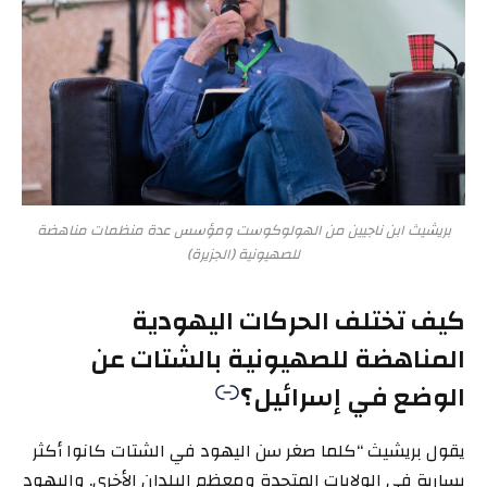
بريشيث ابن ناجيين من الهولوكوست ومؤسس عدة منظمات مناهضة
للصهيونية (الجزيرة)
كيف تختلف الحركات اليهودية
المناهضة للصهيونية بالشتات عن
الوضع في إسرائيل؟
يقول بريشيث “كلما صغر سن اليهود في الشتات كانوا أكثر
يسارية في الولايات المتحدة ومعظم البلدان الأخرى. واليهود