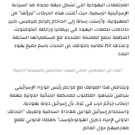
المجتمعات اليهودية التي تشكل جبهة جديدة ضد السردية
الإسرائيلية الرسمية، حيث أعلنت هذه الحركات “تبرؤها” من
الصهيونية، وأرسلت رسالة إلى الحاخام إفرايم ميرفيس، كبير
حاخامات تجمعات اليهود في بريطانيا ورابطة الكومنولث
(منظمة تجمع المملكة المتحدة مع مستعمراتها السابقة
وعددها 52) تطالبه بالتوقف عن التحدث باسم جميع يهود
البلاد.
أعضاء من الكونغرس الدولي لليهود المناهضين للصهيونية (الجزيرة)
ويتناقض هذا الموقف مع مزاعم رئيس الوزراء الإسرائيلي
بنيامين نتنياهو، المطلوب للمحكمة الجنائية الدولية بتهمة
ارتكاب جرائم حرب في غزة، بأن إسرائيل دولة يهودية،
واستخدام إسرائيل قوانين معاداة السامية وتعريف “التحالف
الدولي لإحياء ذكرى الهولوكوست” كغطاء قانوني لقمع
معارضيهم حول العالم.