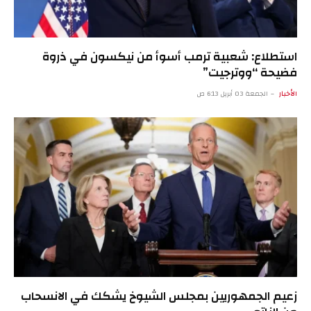
استطلاع: شعبية ترمب أسوأ من نيكسون في ذروة
فضيحة “ووترجيت”
الأخبار
الجمعة 03 أبريل 6:13 ص
زعيم الجمهوريين بمجلس الشيوخ يشكك في الانسحاب