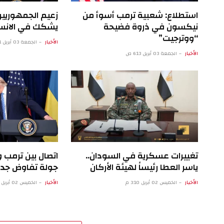
استطلاع: شعبية ترمب أسوأ من
زعيم الجمهوريي
نيكسون في ذروة فضيحة
يشكك في الانسح
“ووترجيت”
الأخبار
الجمعة 03 أبريل 1:11 ص
الأخبار
الجمعة 03 أبريل 6:13 ص
تغييرات عسكرية في السودان..
اتصال بين ترمب
ياسر العطا رئيساً لهيئة الأركان
جولة تفاوض جد
الأخبار
الخميس 02 أبريل 3:10 م
الأخبار
الخميس 02 أبريل 5:07 ص