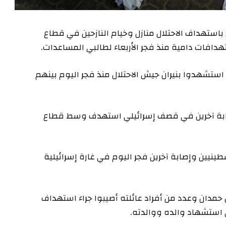
تهداف الاحتلال منازل وخيام النازحين في قطاع
افات دامية منذ فجر الأربعاء لطالبي المساعدات.
ستشفيات غزة إن 21 فلسطينيا استشهدوا بنيران جيش الاحتلال منذ فجر اليوم بينهم
شهاد 8 فلسطينيين وإصابة آخرين في قصف إسرائيلي استهدف وسط قطاع
ر في مستشفى الشفاء استشهاد 3 فلسطينيين وإصابة آخرين فجر اليوم في غارة إسرائيلية
حمدان وعدد من أفراد عائلته أصيبوا جراء استهداف
ى استشهاد والده ووالدته.