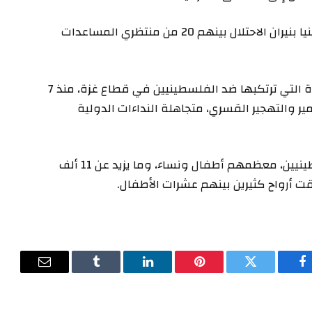
وفي الحصيلة، استشهد الأربعاء أكثر من 90 فلسطينيا بنيران الاحتلال بينهم 20 من منتظري المساعدات
وتأتي هذه الاستهدافات بينما تواصل إسرائيل الإبادة التي ترتكبها ضد الفلسطينيين في قطاع غزة، منذ 7
 والتجويع والتدمير والتهجير القسري، متجاهلة النداءات الدولية
وخلفت الإبادة أكثر من 202 ألف شهيد وجريح فلسطينيين، معظمهم أطفال ونساء، وما يزيد عن 11 ألف
ت أرواح كثيرين بينهم عشرات الأطفال.
فيسبوك
تويتر
بينتيريست
لينكدإن
Tumblr
البريد
الإلكترون