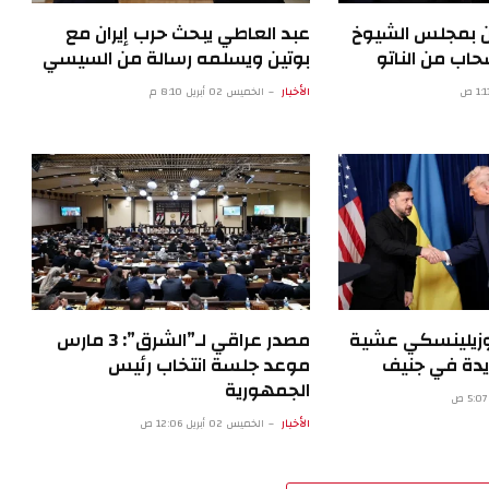
ن بمجلس الشيوخ
عبد العاطي يبحث حرب إيران مع
اب من الناتو
بوتين ويسلمه رسالة من السيسي
الأخبار
الخميس 02 أبريل 8:10 م
 وزيلينسكي عشية
مصدر عراقي لـ”الشرق”: 3 مارس
يدة في جنيف
موعد جلسة انتخاب رئيس
الجمهورية
الأخبار
الخميس 02 أبريل 12:06 ص