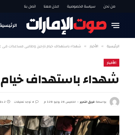
من نحن
سياسة الخصوصية
اعلن معنا
اتصل بنا
الرئيسية
الرئيسية
الأخبار
شهداء باستهداف خيام نازحين وطالبي مساعدات في غ
»
»
الأخبار
شهداء باستهداف خيام 
بواسطة
فريق التحرير
الخميس 24 يوليو 1:28 م
لا توجد تعليقات
2 دقائق