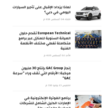
لماذا يزداد الإقبال على تأجير السيارات
اليومي في دبي؟
الثلاثاء 04 أغسطس 6:18 م
European Technical تقدم حلول
الصيانة السنوية للمنازل عبر برامج
متكاملة تغطي مختلف الأنظمة
الفنية
الأحد 02 أغسطس 4:09 م
إنجاز GAC Group بإنتاج 30 مليون
مركبة: الأرقام التي تقف وراء “سرعة
GAC”
الخميس 23 يوليو 3:10 م
برنامج الفوترة الإلكترونية في
الإمارات: الدليل الشامل للشركات