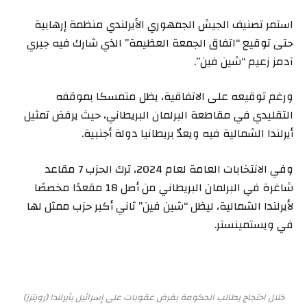
استمر تصنيف الجيش الجمهوري الأيرلندي منظمة إرهابية
حتى توقيع “اتفاق الجمعة العظيمة” الذي شارك فيه جيري
آدمز زعيم “شين فين”.
ورغم توقيعه على الاتفاقية، يظل متمسكا بموقفه
التقليدي في مقاطعة البرلمان البريطاني، حيث يرفض تمثيل
أيرلندا الشمالية فيه ويعدّ بريطانيا دولة أجنبية.
وفي الانتخابات العامة لعام 2024، ترك الحزب 7 مقاعد
شاغرة في البرلمان البريطاني من أصل 18 مقعدًا مخصصًا
لأيرلندا الشمالية، ليظل “شين فين” ثاني أكبر حزب ممثل لها
في ويستمينستر.
خلال احتجاج يطالب الحكومة بفرض عقوبات على إسرائيل بأيرلندا (رويترز)