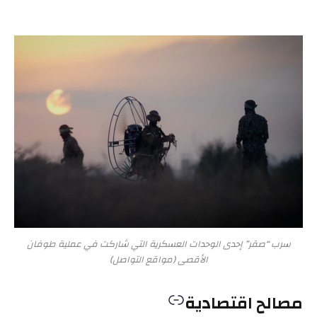
سرب “صقر” إحدى الوحدات العسكرية التي شاركت في عملية طوفان
الأقصى (مواقع التواصل)
مصالح اقتصادية