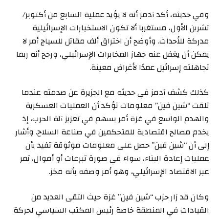
وفي حديثه، أكد آدمز أنه لا يؤيد عملية السابع من أكتوبر/
تشرين الأول، مستغربا ألا تكون الاستخبارات الإسرائيلية
مدركة للأحداث. وأوضح أن اختراق ألف مقاتل للسياج أمر لا
يمكن أن يغفل عنه جهاز المخابرات الإسرائيلي، ورجح أنه ربما
تجاهلته إسرائيل عمدًا لأغراض معينة.
كذلك كشف آدمز في حديثه مع الجزيرة عن صدمته عندما
تلقت “شين فين” معلومات تؤكد أن العمليات العسكرية
والهدم الواسع في غزة أمر يسهم في تعزيز آلة الحرب، إذ
يخدم مصالح اقتصادية للمتحكمين في صناعة السلاح. وأشار
إلى أن “شين فين” حصل على معلومات موثوقة تفيد بأن
عمليات إعادة البناء، سواء في صورة تبرعات أو أموال، تمر
عبر الاقتصاد الإسرائيلي، وهو أمر وصفه بأنه مخز.
وكان قد زار حزب “شين فين” غزة حيث التقى العديد من
القيادات في المنطقة خاصة رئيس المكتب السياسي لحركة