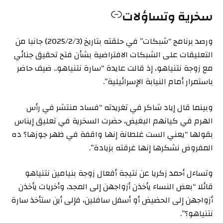
سخرية وتساؤلات
ورصد برنامج “شبكات” في حلقته بتاريخ (2025/2/3) جانبا من
التعليقات على الشبكات الافتراضية بشأن فتح تحقيق جنائي
مع زوجة نتنياهو، إذ قالت عايدة “سارة نتنياهو.. ضيف حاضر
باستمرار أمام النيابة الإسرائيلية”.
وبينما قال إياد شاكر في تغريدته “فساد منتشر في رأس
الهرم في كيانهم البغيض، حضرت السخرية في تعليق إيناس
بقولها “يعني الست غلطانة إنها واقفة في ظهر جوزها؟ ده
المفروض نشكرها إنها غرقته بزيادة”.
وتساءل أحمد زكريا عن نتيجة أفعال زوجة بنيامين نتنياهو
قائلا “بعض النساء يأخذن أزواجهن إلى المجد، وأخريات يأخذن
أزواجهن إلى الحضيض أو أسفل سافلين، فإلى أين ستأخذ سارة
نتنياهو؟”.