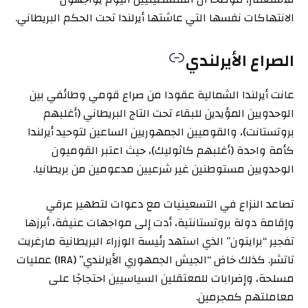
الانتهاكات نفسها التي عاشتها أيرلندا تحت الحكم البريطاني.
الصراع الأيرلندي
عانت أيرلندا الشمالية عقودا من صراع قومي وطائفي بين
الوحدويين المؤيدين للبقاء تحت التاج البريطاني (أغلبهم
بروتستانت)، والقوميين الجمهوريين الساعين لتوحيد أيرلندا
كأمة واحدة (أغلبهم كاثوليك)، حيث اعتبر القوميون
الوحدويين مستوطنين غير شرعيين مدعومين من بريطانيا.
تصاعد النزاع في التسعينيات مع دعوات لتطهير عرقي
وإقامة دولة بروتستانتية، أدت إلى مواجهات عنيفة، أبرزها
تفجير “برايتون” الذي استهد رئيسة الوزراء البريطانية مارغريت
تاتشر. كذلك خاض “الجيش الجمهوري الأيرلندي” (IRA) عمليات
مسلحة، وإضرابات للمعتقلين السياسيين احتجاجًا على
معاملتهم كمجرمين.