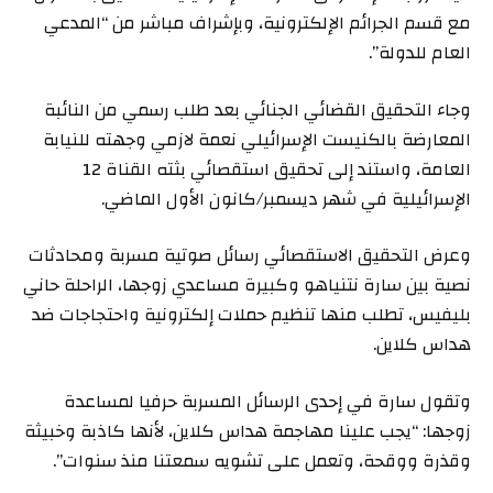
مع قسم الجرائم الإلكترونية، وبإشراف مباشر من “المدعي
العام للدولة”.
وجاء التحقيق القضائي الجنائي بعد طلب رسمي من النائبة
المعارضة بالكنيست الإسرائيلي نعمة لازمي وجهته للنيابة
العامة، واستند إلى تحقيق استقصائي بثته القناة 12
الإسرائيلية في شهر ديسمبر/كانون الأول الماضي.
وعرض التحقيق الاستقصائي رسائل صوتية مسربة ومحادثات
نصية بين سارة نتنياهو وكبيرة مساعدي زوجها، الراحلة حاني
بليفيس، تطلب منها تنظيم حملات إلكترونية واحتجاجات ضد
هداس كلاين.
وتقول سارة في إحدى الرسائل المسربة حرفيا لمساعدة
زوجها: “يجب علينا مهاجمة هداس كلاين، لأنها كاذبة وخبيثة
وقذرة ووقحة، وتعمل على تشويه سمعتنا منذ سنوات”.