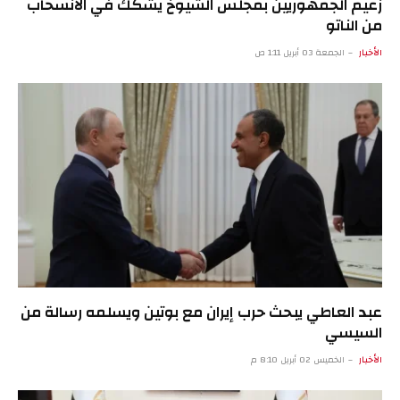
زعيم الجمهوريين بمجلس الشيوخ يشكك في الانسحاب
من الناتو
الأخبار
الجمعة 03 أبريل 1:11 ص
عبد العاطي يبحث حرب إيران مع بوتين ويسلمه رسالة من
السيسي
الأخبار
الخميس 02 أبريل 8:10 م