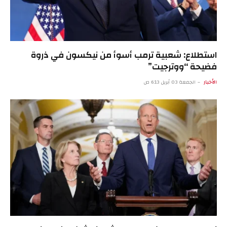
استطلاع: شعبية ترمب أسوأ من نيكسون في ذروة
فضيحة “ووترجيت”
الأخبار
الجمعة 03 أبريل 6:13 ص