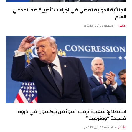
الجنائية الدولية تمضي في إجراءات تأديبية ضد المدعي
العام
الأخبار
الجمعة 03 أبريل 11:13 ص
استطلاع: شعبية ترمب أسوأ من نيكسون في ذروة
فضيحة “ووترجيت”
الأخبار
الجمعة 03 أبريل 6:13 ص