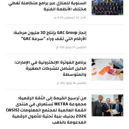
السنوية للمنازل عبر برامج متكاملة تغطي
مختلف الأنظمة الفنية
الأحد 02 أغسطس 4:09 م
إنجاز GAC Group بإنتاج 30 مليون مركبة:
الأرقام التي تقف وراء “سرعة GAC”
الخميس 23 يوليو 3:10 م
برنامج الفوترة الإلكترونية في الإمارات:
الدليل الشامل للشركات الصغيرة
والمتوسطة
الخميس 16 يوليو 3:10 م
من ترسيخ القيمة إلى الثقة الرقمية:
مجموعة METRA تستعرض في منتدى
القمة العالمية لمجتمع المعلومات (WSIS)
2026 بجنيف بنية تحتية للأصول الرقمية
المدعومة بالذهب