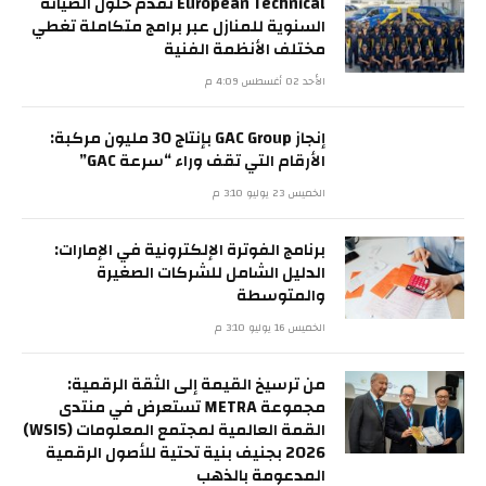
European Technical تقدم حلول الصيانة
السنوية للمنازل عبر برامج متكاملة تغطي
مختلف الأنظمة الفنية
الأحد 02 أغسطس 4:09 م
إنجاز GAC Group بإنتاج 30 مليون مركبة:
الأرقام التي تقف وراء “سرعة GAC”
الخميس 23 يوليو 3:10 م
برنامج الفوترة الإلكترونية في الإمارات:
الدليل الشامل للشركات الصغيرة
والمتوسطة
الخميس 16 يوليو 3:10 م
من ترسيخ القيمة إلى الثقة الرقمية:
مجموعة METRA تستعرض في منتدى
القمة العالمية لمجتمع المعلومات (WSIS)
2026 بجنيف بنية تحتية للأصول الرقمية
المدعومة بالذهب