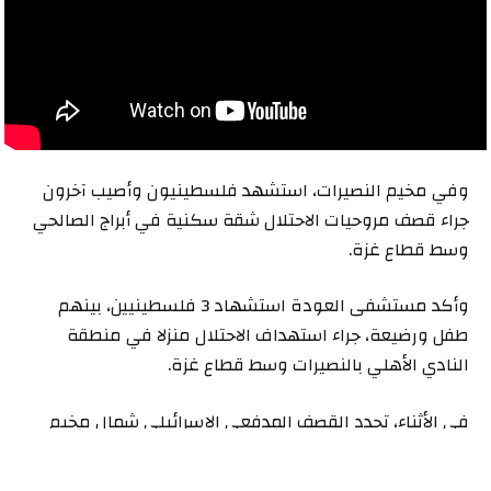
وفي مخيم النصيرات، استشهد فلسطينيون وأصيب آخرون
جراء قصف مروحيات الاحتلال شقة سكنية في أبراج الصالحي
وسط قطاع غزة.
وأكد مستشفى العودة استشهاد 3 فلسطينيين، بينهم
طفل ورضيعة، جراء استهداف الاحتلال منزلا في منطقة
النادي الأهلي بالنصيرات وسط قطاع غزة.
في الأثناء، تجدد القصف المدفعي الإسرائيلي شمال مخيم
البريج وسط القطاع، وفجّرت قوات الاحتلال روبوتا مفخخا في
حي الشجاعية شرقي مدينة غزة، بحسب مواقع فلسطينية.