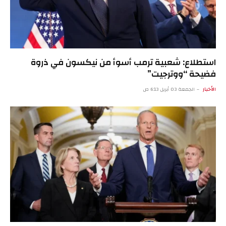
استطلاع: شعبية ترمب أسوأ من نيكسون في ذروة
فضيحة “ووترجيت”
الأخبار
الجمعة 03 أبريل 6:13 ص