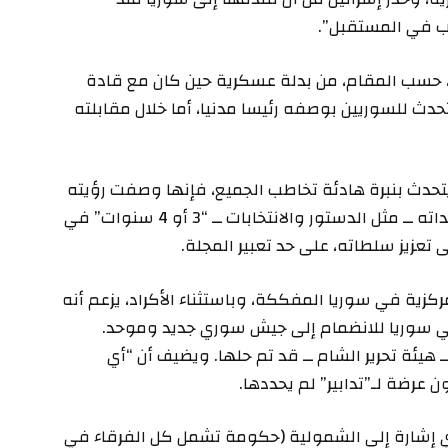
ب في المستقبل”.
، حسب المقام، من بدلة عسكرية حين كان مع قادة
حدث للسوريين بوصفه رئيسا مدنيا، أما خلال مقابلته
حدث بنبرة هادئة تخاطب الجميع، فإنها وصفت رؤيته
بأنها “طويلة الأجل”، إذ حدد لتحقيق العديد من تعهداته ــ مثل الدستور والانتخابات ــ “3 أو 4 سنوات” في
تعزيز سلطاته، على حد تعبير المجلة.
زية في سوريا المفككة، وباستثناء الأكراد، يزعم أنه
 سوريا للانضمام إلى جيش سوري جديد وموحد.
هيئة تحرير الشام ــ قد تم حلها. ويضيف أن “أي
رضة لـ”تدابير” لم يحددها.
 أي إشارة إلى الشمولية (حكومة تشمل كل الفرقاء في