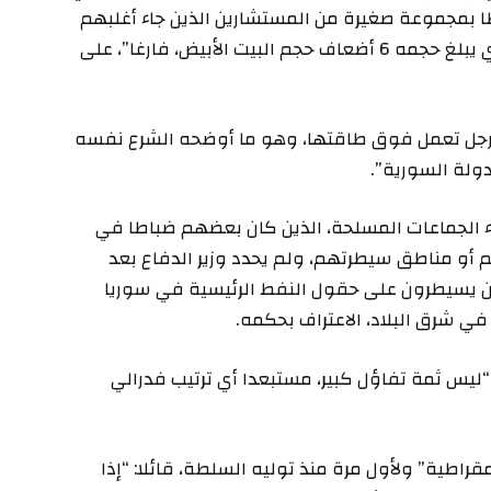
طا بمجموعة صغيرة من المستشارين الذين جاء أغلبهم
من إمارة إدلب، وبخلاف ذلك، كان القصر الضخم، الذي يبلغ حجمه 6 أضعاف حجم البيت الأبيض، فارغا”، على
مجلة إلى أن الشرع يملك قوة من 30 ألف رجل تعمل فوق طاقتها، وهو ما أوضحه الشرع نفسه
ولة السورية”.
ء الجماعات المسلحة، الذين كان بعضهم ضباطا في
أو مناطق سيطرتهم، ولم يحدد وزير الدفاع بعد
ذين يسيطرون على حقول النفط الرئيسية في سوريا
في شرق البلاد، الاعتراف بحكمه.
“ليس ثمة تفاؤل كبير، مستبعدا أي ترتيب فدرالي
اطية” ولأول مرة منذ توليه السلطة، قائلا: “إذا