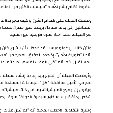
سقوط نظام بشار الأسد “سيسبب الكثير من المتاع
وعلقت المجلة على هندام الشرع وكيف يغير بدلاته
المقاتلين إلى بدلة سوداء بربطة عنق خضراء عندما ت
مع المجلة، فقد اختار سترة كريمية غير رسمية.
ولئن كانت إيكونوميست قد لاحظت أن الشرع كان يت
المستقبل، كما أنه “في الوقت نفسه، بدا عازما على 
وأوضحت المجلة أن الشرع يريد إعادة إنشاء سلطة مرك
نجح في تأمين موافقة “كل” الجماعات المسلحة في
ويقول إن جميع المليشيات، بما في ذلك مليشياته ــ 
شخص يحتفظ بسلاح خارج سيطرة الدولة” سوف يكون ع
وبنبرة انتقادية، لاحظت المجلة أنه “لم تكن هناك