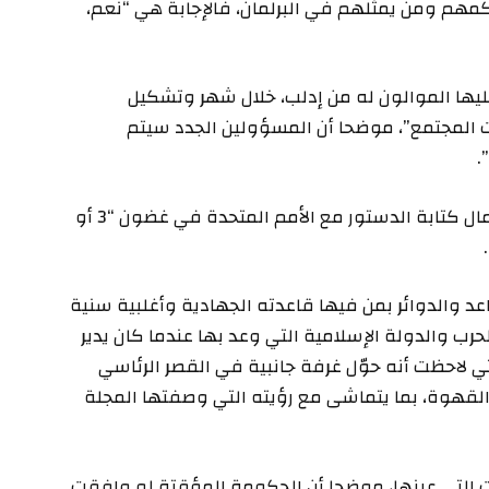
مهم ومن يمثلهم في البرلمان، فالإجابة هي “نعم،
يها الموالون له من إدلب، خلال شهر وتشكيل
لمجتمع”، موضحا أن المسؤولين الجدد سيتم
.
كما وعد الشرع بتنظيم “انتخابات حرة ونزيهة”، وإكمال كتابة الدستور مع الأمم المتحدة في غضون “3 أو
د والدوائر بمن فيها قاعدته الجهادية وأغلبية سنية
حرب والدولة الإسلامية التي وعد بها عندما كان يدير
ي لاحظت أنه حوّل غرفة جانبية في القصر الرئاسي
القهوة، بما يتماشى مع رؤيته التي وصفتها المجلة
ات التي عينها، موضحا أن الحكومة المؤقتة لو وافقت