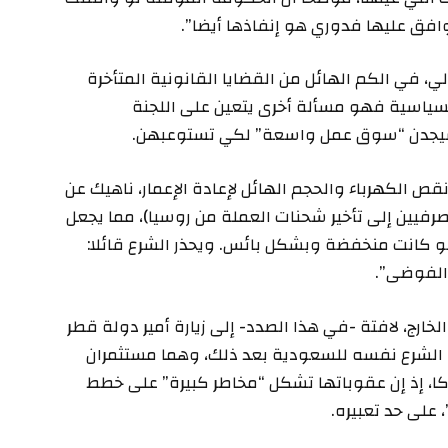
افق عليها فدوري هو إنفاذها أيضا”.
 في الكم الهائل من القضايا القانونية المتأخرة
لسياسية فهو مسألة أخرى يتعين على اللجنة
ن سيجدن “سوق عمل واسعة” لكي تستوعبهن.
قص الكهرباء والحجم الهائل لإعادة الإعمار، ناهيك عن
صرفيين إلى تأخير شحنات العملة من روسيا)، مما يجعل
 لو كانت منخفضة وبشكل بائس. ويحذر الشرع قائلا:
 الفوضى”.
لخارج، لافتة -في هذا الصدد- إلى زيارة أمير دولة قطر
ة الشرع نفسه للسعودية بعد ذلك، وهما مستثمران
كا، إذ إن عقوباتها تشكل “مخاطر كبيرة” على خطط
 على حد تعبيره.