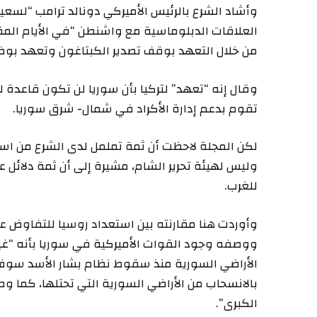
وأشاد الشرع بالرئيس الأميركي دونالد ترامب “لسع
العلاقات الدبلوماسية مع واشنطن “في الأيام المق
من خلال التعهد بوقف تصدير الكبتاغون وتعهد بوض
وقال إنه “تعهد” لتركيا بأن سوريا لن تكون قاعدة 
تقوم بدعم إدارة الأكراد في شمال- شرق سوريا.
لكن المجلة لاحظت أن ثمة تململ لدى الشرع من است
وليس لهيئة تحرير الشام، مشيرة إلى أن ثمة دلائل عل
للغرب.
وأوردت هنا مقارنته بين استعداد روسيا للتفاوض ع
ووصفه وجود القوات الأميركية في سوريا بأنه “غير
الأراضي السورية منذ سقوط نظام بشار الأسد سوف
بالانسحاب من الأراضي السورية التي تحتلها، كما و
الكبرى”.