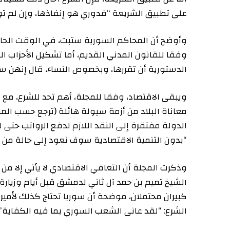
على تطبيق الشريعة “فدوري هو إنفاذها، وإن لم تو
وأوضح أن المحاكم السورية ستبت، في الوقت الحالي،
وفقا للقانون المدني القديم، أما تشكيل الأحزاب ا
الدستورية أن تقررها، وبخصوص النساء، قال إنه
ويبقى الاقتصاد، وفقا للمجلة، أهم تحد للشرع، مع ن
معاناة البلاد من أزمة سيولة هائلة (ترجع حسب الم
الدولة مفتقرة إلى النقد اللازم لدفع الرواتب حتى
“بدون التنمية الاقتصادية سوف نعود إلى حالة من
وذكرت المجلة أن التعافي الاقتصادي لا يأتي إلا من ا
الشيخ تميم بن حمد آل ثاني لدمشق قبل أيام وزيار
كبيران محتملان، موضحة أن سوريا تحتاج كذلك لأمير
الشرع: “لقد عانى الشعب السوري بما فيه الكفاية”،