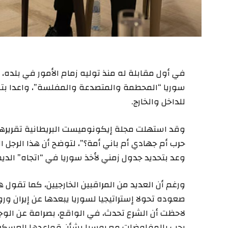
في أول مقابلة له منذ توليه زمام الأمور في بلده، 
سوريا “المحطمة والمتصدعة والمفلسة”، واعدا ب
للداخل والخارج.
وقد استهلت مجلة إيكونوميست البريطانية تقريرها ع
وعد بتحديد جدول زمني لأخذ سوريا في “اتجاه” الديمق
ورغم أن العديد من المراقبين الخارجيين، كما تقول 
صعوده تحولا إستراتيجيا لسوريا يبعدها عن إيران و
لاحظت أن الشرع تحدث، في الواقع، بصرامة عن الوج
رحب بالمفاوضات مع روسيا بشأن قواعدها العسكرية