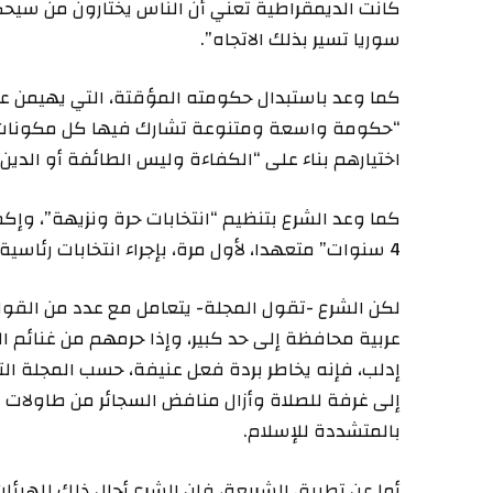
كانت الديمقراطية تعني أن الناس يختارون من سيحك
سوريا تسير بذلك الاتجاه”.
كما وعد باستبدال حكومته المؤقتة، التي يهيمن عل
“حكومة واسعة ومتنوعة تشارك فيها كل مكونات ا
اختيارهم بناء على “الكفاءة وليس الطائفة أو الدين”
4 سنوات” متعهدا، لأول مرة، بإجراء انتخابات رئاسية.
لكن الشرع -تقول المجلة- يتعامل مع عدد من القواع
عربية محافظة إلى حد كبير، وإذا حرمهم من غنائم ال
إدلب، فإنه يخاطر بردة فعل عنيفة، حسب المجلة الت
إلى غرفة للصلاة وأزال منافض السجائر من طاولات 
بالمتشددة للإسلام.
أما عن تطبيق الشريعة، فإن الشرع أحال ذلك للهيئ