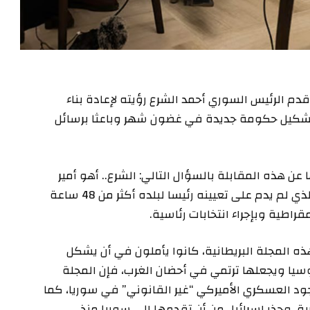
قدم الرئيس السوري أحمد الشرع رؤيته لإعادة بناء
تشكيل حكومة جديدة في غضون شهر وباعثا برسائل
ن هذه المقابلة بالسؤال التالي: الشرع.. أهو أمير
حرب أم جهادي أم باني أمة؟”، لتوضح أن هذا الرجل الذي لم يدم على تعيينه رئيسا لبلده أكثر من 48 ساعة
راطية وبإجراء انتخابات رئاسية.
هذه المجلة البريطانية، كانوا يأملون في أن يشكل
روسيا ويجعلها ترتمي في أحضان الغرب، فإن المجلة
ود العسكري الأميركي “غير القانوني” في سوريا، كما
، وحذر إسرائيل من أن تقدمها إلى سوريا منذ