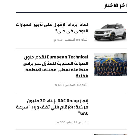
اخر الاخبار
لماذا يزداد الإقبال على تأجير السيارات
اليومي في دبي؟
الثلاثاء 04 أغسطس 6:18 م
European Technical تقدم حلول
الصيانة السنوية للمنازل عبر برامج
متكاملة تغطي مختلف الأنظمة
الفنية
الأحد 02 أغسطس 4:09 م
إنجاز GAC Group بإنتاج 30 مليون
مركبة: الأرقام التي تقف وراء “سرعة
GAC”
الخميس 23 يوليو 3:10 م