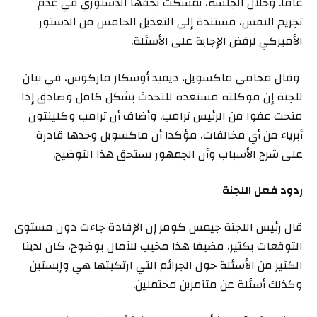
عاما. وخلال الجلسة، تمسكت بحقها الدستوري في عدم
تجريم النفس، مستندة إلى التعديل الخامس من الدستور
الأميركي لرفض الإجابة على الأسئلة.
وقال محامي ماكسويل، ديفيد أوسكار ماركوس، في بيان
للجنة إن موكلته مستعدة للتحدث بشكل كامل وصادق إذا
منحت عفوا من الرئيس ترامب. وأضاف أن ترامب وكلينتون
أبرياء من أي مخالفات، مؤكدا أن ماكسويل وحدها قادرة
على شرح الأسباب وأن الجمهور يستحق هذا التوضيح.
ردود فعل اللجنة
قال رئيس اللجنة جيمس كومر إن الإفادة جاءت دون مستوى
التوقعات بكثير، مضيفا هذا مخيب للآمال بوضوح، كان لدينا
الكثير من الأسئلة حول الجرائم التي ارتكبتها هي وإبستين
وكذلك أسئلة عن متآمرين محتملين.