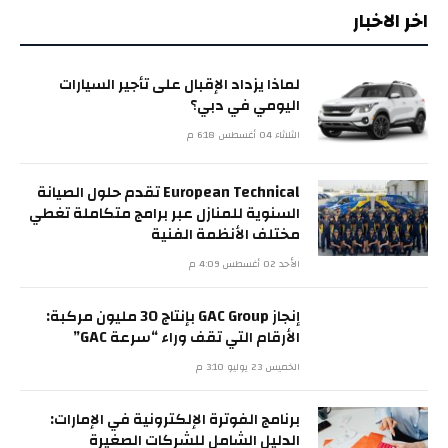
اخر الاخبار
لماذا يزداد الإقبال على تأجير السيارات
اليومي في دبي؟
الثلاثاء 04 أغسطس 6:18 م
European Technical تقدم حلول الصيانة
السنوية للمنازل عبر برامج متكاملة تغطي
مختلف الأنظمة الفنية
الأحد 02 أغسطس 4:09 م
إنجاز GAC Group بإنتاج 30 مليون مركبة:
الأرقام التي تقف وراء “سرعة GAC”
الخميس 23 يوليو 3:10 م
برنامج الفوترة الإلكترونية في الإمارات:
الدليل الشامل للشركات الصغيرة