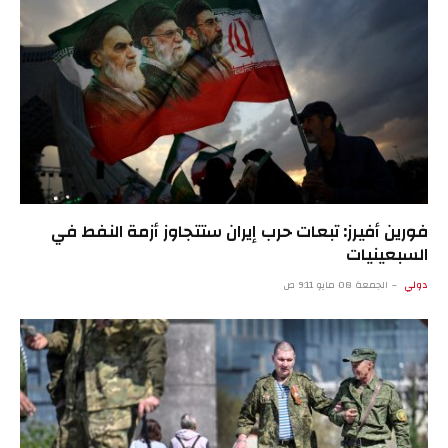
فورين أفيرز: تبعات حرب إيران ستتجاوز أزمة النفط في
السبعينيات
دولي
الجمعة 08 مايو 9:11 ص