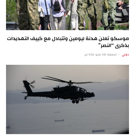
موسكو تعلن هدنة ليومين وتتبادل مع كييف التهديدات
بذكرى “النصر”
دولي
الجمعة 08 مايو 4:10 ص