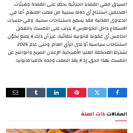
السياق. ففي القضايا الجنائية يحظر على القضاة وهيئات
المحلفين استنتاج أي دلالة سلبية من صمت المتهم. أما في
الدعاوى المدنية فقد يسمح باستنتاجات سلبية. وفي جلسات
الاستماع داخل الكونغرس لا يترتب على التمسك بالتعديل
الخامس أي عقوبة قانونية تلقائية، غير أن ذلك لا يمنع تكوّن
استنتاجات سياسية أو لدى الرأي العام. وحتى عام 2026
تشترط المحكمة العليا الأميركية الإعلان الصريح والواضح عن
التمسك بهذا الحق، إذ لا يعد الصمت وحده كافيا قانونيا.
فيسبوك
تويتر
بينتيريست
لينكدإن
Tumblr
البريد
الإلكترو
المقالات
ذات الصلة