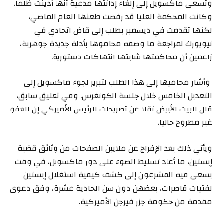
وتسعى ماكسويل إلى إلغاء إدانتها مدعية أنها أدينت ظلما.
وكانت المحكمة العليا قد رفضت طعنها العام الماضي،
لكنها تقدمت في ديسمبر بطلب إلى قاض اتحادي في
نيويورك لمراجعة ما وصفه محاموها بأدلة جديدة جوهرية،
زاعمين أن محاكمتها شابتها انتهاكات دستورية.
وأشار محاميها إلى هذا الطلب لتبرير لجوء ماكسويل إلى
التعديل الخامس خلال جلسة الكونغرس. وفي تعليق سابق،
قال البيت الأبيض نقلا عن تصريحات للرئيس الأميركي إن العفو
غير مطروح حاليا.
ويأتي ذلك بعد الإفراج عن ملايين الصفحات من وثائق قضية
إبستين، ما أعاد تسليط الضوء على دور ماكسويل، في وقت
يسعى فيه المشرعون إلى كشف كيفية استغلال إبستين
لفتيات قاصرات، بعضهن دون سن الحادية عشرة، وفق دعوى
مقدمة من حكومة جزر فيرجن الأميركية.