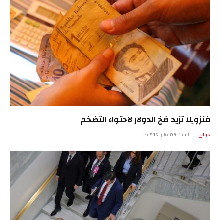
فنزويلا تزيد ضخ الدولار لاحتواء التضخم
دولي
السبت 09 مايو 5:15 ص