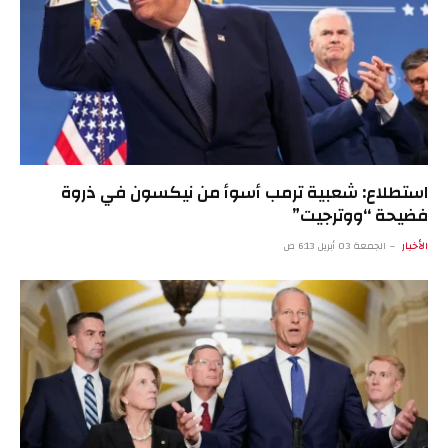
استطلاع: شعبية ترمب أسوأ من نيكسون في ذروة
فضيحة “ووترجيت”
الأخبار
الجمعة 03 أبريل 6:13 ص