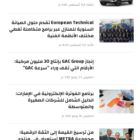
الثلاثاء 04 أغسطس 6:18 م
European Technical تقدم حلول الصيانة
السنوية للمنازل عبر برامج متكاملة تغطي
مختلف الأنظمة الفنية
الأحد 02 أغسطس 4:09 م
إنجاز GAC Group بإنتاج 30 مليون مركبة:
الأرقام التي تقف وراء “سرعة GAC”
الخميس 23 يوليو 3:10 م
برنامج الفوترة الإلكترونية في الإمارات:
الدليل الشامل للشركات الصغيرة
والمتوسطة
الخميس 16 يوليو 3:10 م
من ترسيخ القيمة إلى الثقة الرقمية:
مجموعة METRA تستعرض في منتدى