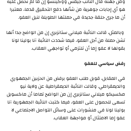
ومن جهته قال النائب جيمس ووكينشو إن ما لم نحصل عليه
هو أي إجابات جوهرية من شأنها دفع التحقيق قدما، معتبرا
أن ما جرى حلقة جديدة في حملتها الطويلة لنيل العفو.
وبالمثل، قالت النائبة ميلاني ستانزبري إن من الواضح جدا أنها
تشن حملة من أجل العفو، فيما شددت النائبة آنا بولينا لونا
بقولها لا عفو إما أن تلتزمي أو تواجهِي العقاب.
رفض سياسي للعفو
في المقابل، قوبل طلب العفو برفض من الحزبين الجمهوري
والديمقراطي. وقالت النائبة الديمقراطية عن ولاية نيو
مكسيكو ميلاني ستانزبري إن من الواضح تماما أن ماكسويل
تسعى للحصول على العفو، فيما كتبت النائبة الجمهورية آنا
بولينا لونا في منشورات على وسائل التواصل الاجتماعي لا
عفو إما الامتثال أو مواجهة العقاب.