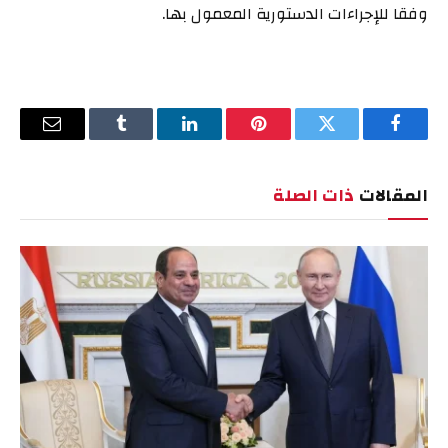
وفقا للإجراءات الدستورية المعمول بها.
فيسبوك
تويتر
بينتيريست
لينكدإن
Tumblr
البريد
الإلكترو
المقالات
ذات الصلة