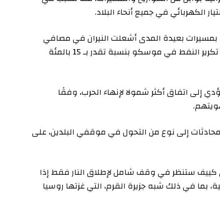
ر الكهربائي في جميع أنحاء البلاد.
 بمسيرات بعيدة المدى أشعلت النيران في مصافي
النفط ومستودعاته وخزاناته، مما أدى إلى انخفاض تكرير النفط في موسكو بنسبة تقدر بـ 15 بالمئة
 إلى اتفاق أكثر شمولا لإنهاء الحرب، وفقًا
ويتهم.
حادثات إلى نوع من التحول في موقفي البلدين، على
 كييف ستنظر في وقف شامل لإطلاق النار فقط إذا
ة، بما في ذلك شبه جزيرة القرم، التي غزتها روسيا