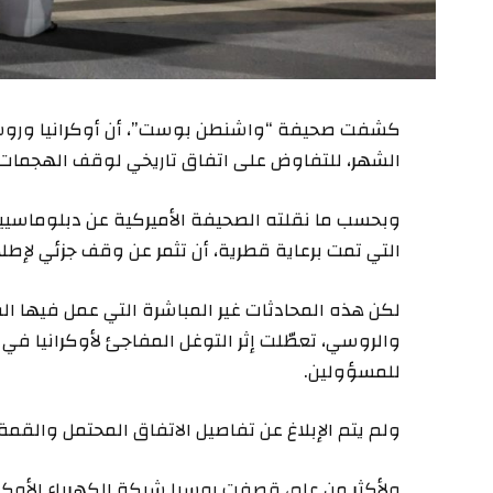
كشفت صحيفة “واشنطن بوست”، أن أوكرانيا وروسيا
الشهر، للتفاوض على اتفاق تاريخي لوقف الهجمات عل
وبحسب ما نقلته الصحيفة الأميركية عن دبلوماس
التي تمت برعاية قطرية، أن تثمر عن وقف جزئي لإطلاق
لكن هذه المحادثات غير المباشرة التي عمل فيها 
والروسي، تعطّلت إثر التوغل المفاجئ لأوكرانيا ف
للمسؤولين.
ولم يتم الإبلاغ عن تفاصيل الاتفاق المحتمل والقم
ولأكثر من عام، قصفت روسيا شبكة الكهرباء الأوكر