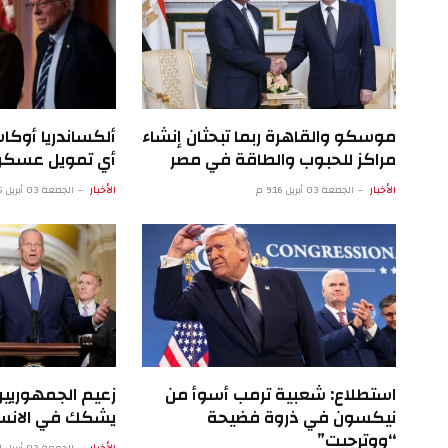
موسكو والقاهرة ربما تبحثان إنشاء
ألكساندريا أوكا
مراكز للحبوب والطاقة في مصر
أي تمويل عسكري
الأخبار
الجمعة 03 أبريل 9:16 م
الأخبار
الجمعة 03 أبريل 4:15 م
استطلاع: شعبية ترمب أسوأ من
زعيم الجمهوريي
نيكسون في ذروة فضيحة
يشكك في الانسح
“ووترجيت”