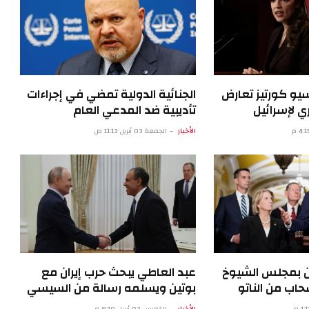
سيو كورتيز تعارض
الجنائية الدولية تمضي في إجراءات
 لإسرائيل
تأديبية ضد المدعي العام
الأخبار
الجمعة 03 أبريل 11:13 ص
ن بمجلس الشيوخ
عبد العاطي يبحث حرب إيران مع
اب من الناتو
بوتين ويسلمه رسالة من السيسي