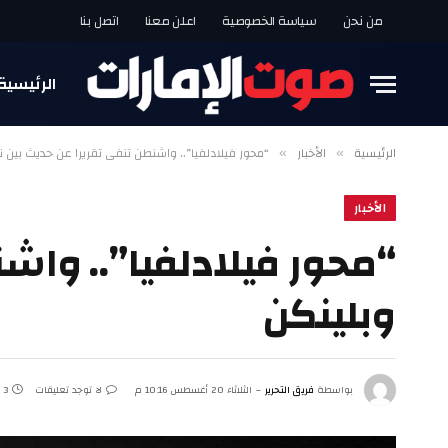
من نحن
سياسة الخصوصية
اعلن معنا
اتصل بنا
الرئيسية
الرئيسية
الأخبار
“محور فيلادلفيا”.. واشنطن تنفي تقريرا عن حديث بين نت
»
»
الأخبار
“محور فيلادلفيا”.. واشن
وبلينكن
بواسطة
فريق التحرير
الثلاثاء 20 أغسطس 10:16 م
لا توجد تعليقات
3 دقائق