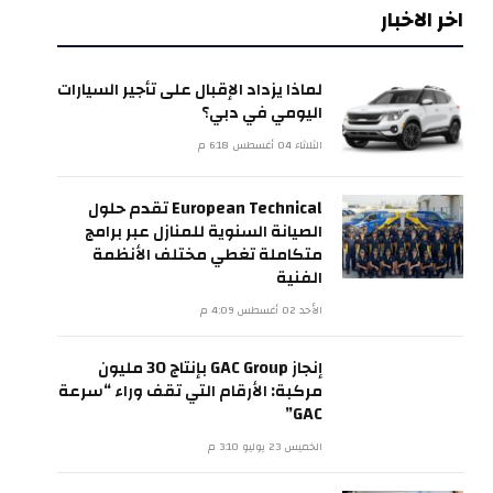
اخر الاخبار
لماذا يزداد الإقبال على تأجير السيارات
اليومي في دبي؟
الثلاثاء 04 أغسطس 6:18 م
European Technical تقدم حلول
الصيانة السنوية للمنازل عبر برامج
متكاملة تغطي مختلف الأنظمة
الفنية
الأحد 02 أغسطس 4:09 م
إنجاز GAC Group بإنتاج 30 مليون
مركبة: الأرقام التي تقف وراء “سرعة
GAC”
الخميس 23 يوليو 3:10 م