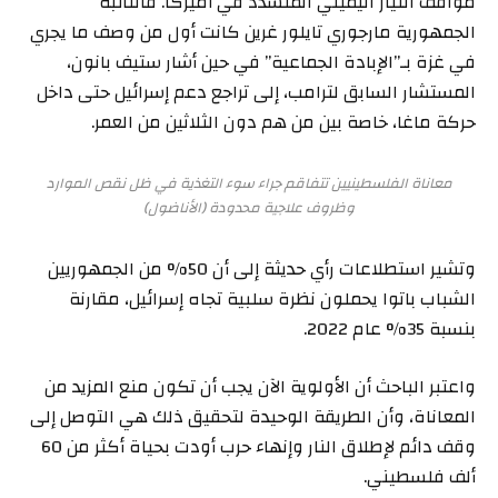
مواقف التيار اليميني المتشدد في أميركا. فالنائبة
الجمهورية مارجوري تايلور غرين كانت أول من وصف ما يجري
في غزة بـ”الإبادة الجماعية” في حين أشار ستيف بانون،
المستشار السابق لترامب، إلى تراجع دعم إسرائيل حتى داخل
حركة ماغا، خاصة بين من هم دون الثلاثين من العمر.
معاناة الفلسطينيين تتفاقم جراء سوء التغذية في ظل نقص الموارد
وظروف علاجية محدودة (الأناضول)
وتشير استطلاعات رأي حديثة إلى أن 50% من الجمهوريين
الشباب باتوا يحملون نظرة سلبية تجاه إسرائيل، مقارنة
بنسبة 35% عام 2022.
واعتبر الباحث أن الأولوية الآن يجب أن تكون منع المزيد من
المعاناة، وأن الطريقة الوحيدة لتحقيق ذلك هي التوصل إلى
وقف دائم لإطلاق النار وإنهاء حرب أودت بحياة أكثر من 60
ألف فلسطيني.