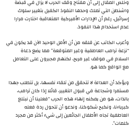
وخلص المقال إلى أن مفتاح وقف الحرب لا يزال في قبضة
واشنطن التي تملك وحدها النفوذ الكفيل بتغيير سلوك
إسرائيل، رغم أن الإدارات الأميركية المتعاقبة اختارت مرارا
عدم استخدام هذا النفوذ.
وأعرب الكاتب عن قلقه من أن الأمل الوحيد الآن قد يكون في
“نزعة ترامب العاطفية وغير المتوقعة” مما يضع دعاة
السلام في موقف غير مريح، لكنهم مجبرون على التعامل
مع الواقع كما هو.
ويؤكد أن العدالة لا تتحقق من تلقاء نفسها، بل تتطلب جهدا
مستمرا وشجاعة في قبول التغيير، قائلا إذا كان ترامب،
بالذات، هو من يمكنه إنهاء هذه الحرب “فعلينا أن نبتلع
كبرياءنا، ونكبح شكوكنا، وندعو أن تتحول ردة فعله
العاطفية تجاه الأطفال الجائعين إلى شيء أكثر من مجرد
كلمات”.