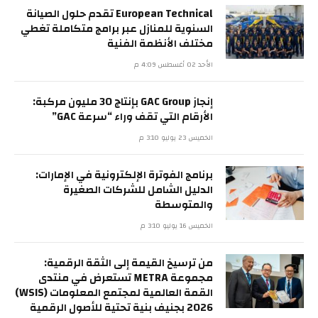
European Technical تقدم حلول الصيانة
السنوية للمنازل عبر برامج متكاملة تغطي
مختلف الأنظمة الفنية
الأحد 02 أغسطس 4:09 م
إنجاز GAC Group بإنتاج 30 مليون مركبة:
الأرقام التي تقف وراء “سرعة GAC”
الخميس 23 يوليو 3:10 م
برنامج الفوترة الإلكترونية في الإمارات:
الدليل الشامل للشركات الصغيرة
والمتوسطة
الخميس 16 يوليو 3:10 م
من ترسيخ القيمة إلى الثقة الرقمية:
مجموعة METRA تستعرض في منتدى
القمة العالمية لمجتمع المعلومات (WSIS)
2026 بجنيف بنية تحتية للأصول الرقمية