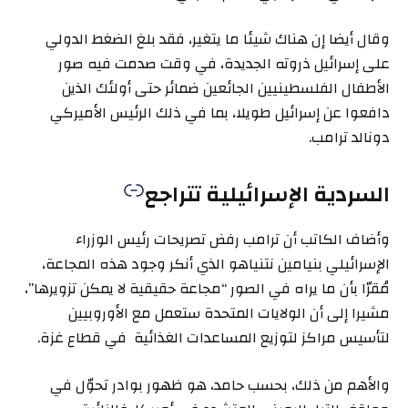
وقال أيضا إن هناك شيئا ما يتغير، فقد بلغ الضغط الدولي
على إسرائيل ذروته الجديدة، في وقت صدمت فيه صور
الأطفال الفلسطينيين الجائعين ضمائر حتى أولئك الذين
دافعوا عن إسرائيل طويلا، بما في ذلك الرئيس الأميركي
دونالد ترامب.
السردية الإسرائيلية تتراجع
وأضاف الكاتب أن ترامب رفض تصريحات رئيس الوزراء
الإسرائيلي بنيامين نتنياهو الذي أنكر وجود هذه المجاعة،
مُقرّا بأن ما يراه في الصور “مجاعة حقيقية لا يمكن تزويرها”،
مشيرا إلى أن الولايات المتحدة ستعمل مع الأوروبيين
لتأسيس مراكز لتوزيع المساعدات الغذائية في قطاع غزة.
والأهم من ذلك، بحسب حامد، هو ظهور بوادر تحوّل في