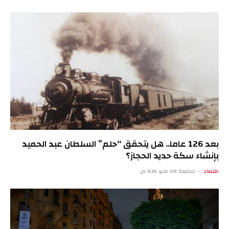
بعد 126 عاما.. هل يتحقق “حلم” السلطان عبد الحميد
بإنشاء سكة حديد الحجاز؟
اقتصاد
الجمعة 08 مايو 4:18 ص