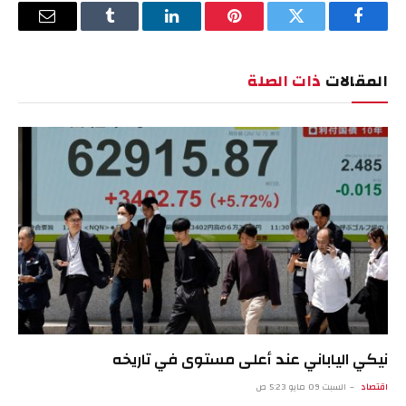
فيسبوك
تويتر
بينتيريست
لينكدإن
Tumblr
البريد
الإلكترو
المقالات
ذات الصلة
نيكي الياباني عند أعلى مستوى في تاريخه
اقتصاد
السبت 09 مايو 5:23 ص