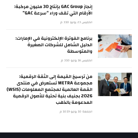
إنجاز GAC Group بإنتاج 30 مليون مركبة:
الأرقام التي تقف وراء “سرعة GAC”
الخميس 23 يوليو 3:10 م
برنامج الفوترة الإلكترونية في الإمارات:
الدليل الشامل للشركات الصغيرة
والمتوسطة
الخميس 16 يوليو 3:10 م
من ترسيخ القيمة إلى الثقة الرقمية:
مجموعة METRA تستعرض في منتدى
القمة العالمية لمجتمع المعلومات (WSIS)
2026 بجنيف بنية تحتية للأصول الرقمية
المدعومة بالذهب
الجمعة 10 يوليو 10:19 م