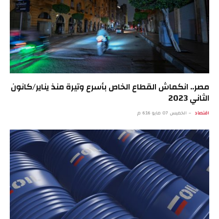
مصر.. انكماش القطاع الخاص بأسرع وتيرة منذ يناير/كانون
الثاني 2023
اقتصاد
الخميس 07 مايو 6:16 م