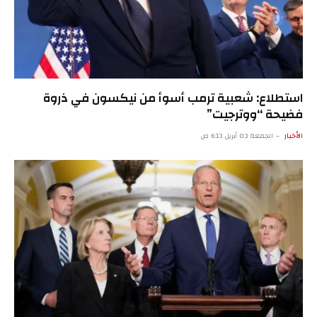
استطلاع: شعبية ترمب أسوأ من نيكسون في ذروة
فضيحة “ووترجيت”
الأخبار
الجمعة 03 أبريل 6:13 ص