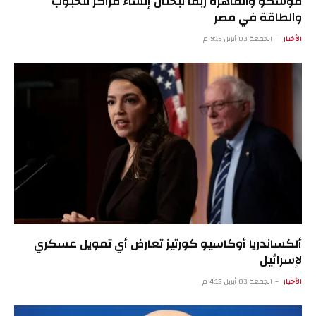
موسكو والقاهرة ربما تبحثان إنشاء مراكز للحبوب
والطاقة في مصر
الأخبار
الجمعة 03 أبريل 9:16 م
ألكساندريا أوكاسيو كورتيز تعارض أي تمويل عسكري
لإسرائيل
الأخبار
الجمعة 03 أبريل 4:15 م