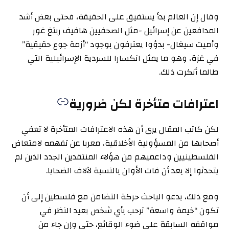
وقال إن العالم بدأ يستفيق على الحقيقة، فحتى بعض أشد
المدافعين عن إسرائيل -مثل الصحفيين هافيف ريتغ غور
وأميت سيغال- بدؤوا يعترفون بوجود “أزمة جوع حقيقية”
في غزة، وهو ما يمثل انكسارا للسردية الإسرائيلية التي
طالما أنكرت ذلك.
اعترافات متأخرة لكن ضرورية
لكن كاتب المقال يرى أن هذه الاعترافات المتأخرة لا تعفي
أصحابها من المسؤولية الأخلاقية، معربا عن تفهمه لامتعاض
الفلسطينيين وداعميهم من هؤلاء المنتقدين الجدد الذين لم
يتحدثوا إلا بعد أن فات الأوان بالنسبة لآلاف الضحايا.
ومع ذلك، يدعو الباحث حركة التضامن مع فلسطين إلى أن
تكون “خيمة واسعة” ترحب بأي شخص يعيد النظر في
مواقفه السابقة على ضوء الوقائع، حتى وإن جاء من