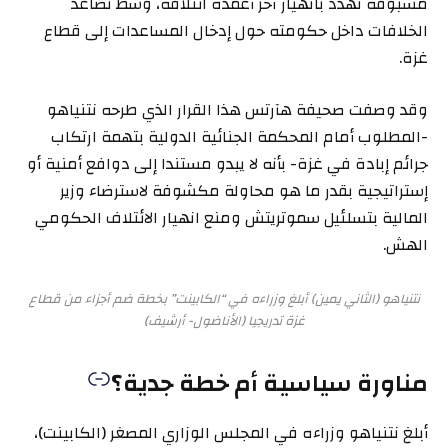
مسبوقة تهدد بانهيار آخر أعمدة ائتلافه، وسط تصاعد
الخلافات داخل حكومته حول إدخال المساعدات إلى قطاع
غزة.
وقد وصفت صحيفة هآرتس هذا القرار الذي طرحه نتنياهو
-المطلوب أمام المحكمة الجنائية الدولية بتهمة ارتكاب
جرائم إبادة في غزة- بأنه لا يبدو مستندا إلى دوافع أمنية أو
إستراتيجية بقدر ما هو محاولة مكشوفة لاسترضاء وزير
المالية بتسلئيل سموتريتش ومنع انهيار الائتلاف الحكومي
الهش.
نتنياهو (الثاني يمين) أبلغ وزراءه في “الكابينت” بخطة ضم أجزاء من قطاع
غزة تدريجيا (الأناضول- أرشيف)
مناورة سياسية أم خطة جدية؟
أبلغ نتنياهو وزراءه في المجلس الوزاري المصغر (الكابينت)،