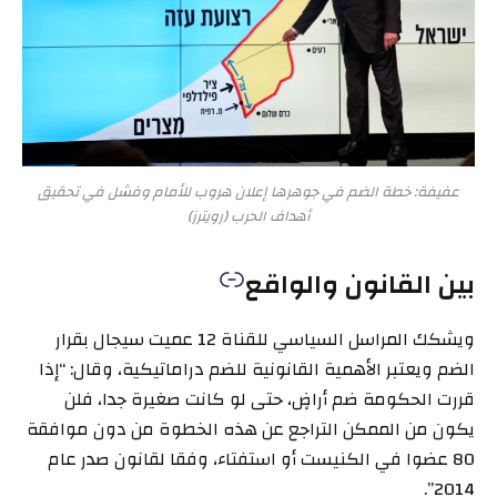
عفيفة: خطة الضم في جوهرها إعلان هروب للأمام وفشل في تحقيق
أهداف الحرب (رويترز)
بين القانون والواقع
ويشكك المراسل السياسي للقناة 12 عميت سيجال بقرار
الضم ويعتبر الأهمية القانونية للضم دراماتيكية، وقال: “إذا
قررت الحكومة ضم أراضٍ، حتى لو كانت صغيرة جدا، فلن
يكون من الممكن التراجع عن هذه الخطوة من دون موافقة
80 عضوا في الكنيست أو استفتاء، وفقا لقانون صدر عام
2014”.