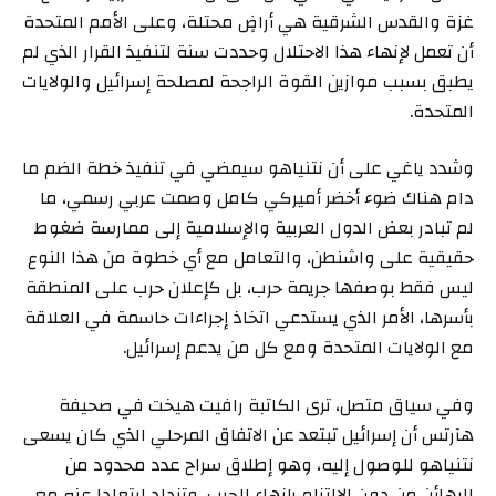
غزة والقدس الشرقية هي أراضٍ محتلة، وعلى الأمم المتحدة
أن تعمل لإنهاء هذا الاحتلال وحددت سنة لتنفيذ القرار الذي لم
يطبق بسبب موازين القوة الراجحة لمصلحة إسرائيل والولايات
المتحدة.
وشدد ياغي على أن نتنياهو سيمضي في تنفيذ خطة الضم ما
دام هناك ضوء أخضر أميركي كامل وصمت عربي رسمي، ما
لم تبادر بعض الدول العربية والإسلامية إلى ممارسة ضغوط
حقيقية على واشنطن، والتعامل مع أي خطوة من هذا النوع
ليس فقط بوصفها جريمة حرب، بل كإعلان حرب على المنطقة
بأسرها، الأمر الذي يستدعي اتخاذ إجراءات حاسمة في العلاقة
مع الولايات المتحدة ومع كل من يدعم إسرائيل.
وفي سياق متصل، ترى الكاتبة رافيت هيخت في صحيفة
هآرتس أن إسرائيل تبتعد عن الاتفاق المرحلي الذي كان يسعى
نتنياهو للوصول إليه، وهو إطلاق سراح عدد محدود من
الرهائن من دون الالتزام بإنهاء الحرب، وتزداد ابتعادا عنه مع