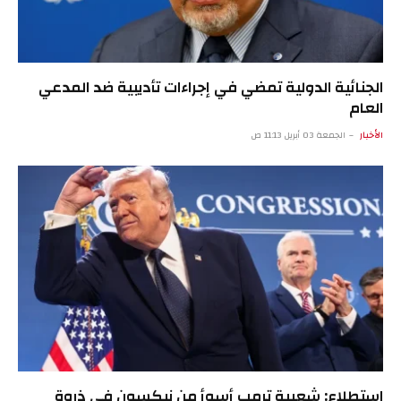
الجنائية الدولية تمضي في إجراءات تأديبية ضد المدعي
العام
الأخبار
الجمعة 03 أبريل 11:13 ص
استطلاع: شعبية ترمب أسوأ من نيكسون في ذروة