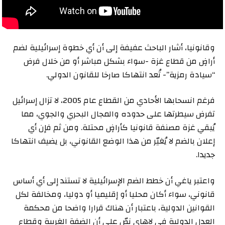
وقانونيا، أشار الباحث عفيفة إلى أن أي خطوة إسرائيلية لضم
أراضٍ من قطاع غزة -سواء بشكل مباشر أو من خلال فرض
“سيادة رمزية”- تُعد انتهاكا صارخا للقانون الدولي.
فرغم انسحابها الأحادي من القطاع عام 2005، لا تزال إسرائيل
تفرض سيطرتها على حدوده والمجال البحري والجوي، مما
يُبقي غزة مصنفة قانونيا كأراضٍ محتلة. ومن ثم فإن أي
إعلان بالضم لا يُغيّر من هذا الوضع القانوني، بل يضيف انتهاكا
جديدا.
واعتبر ياغي أن خطط الضم الإسرائيلية لا تستند إلى أي أساس
قانوني، سواء أكان محليا أو إقليميا أو دوليا، ومخالفة لكل
القوانين الدولية، باعتبار أن هناك قرارا واضحا من محكمة
العدل الدولية في لاهاي نصّ على أن الضفة الغربية وقطاع