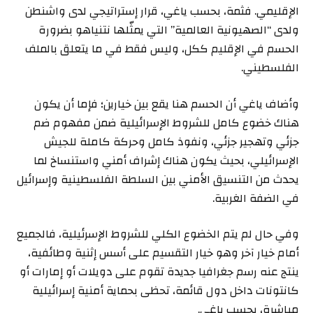
الإقليمي. فثمة، بحسب ياغي، قرار إستراتيجي لدى واشنطن
ولدى “الصهيونية العالمية” التي يمثّلها نتنياهو بضرورة
الحسم في الإقليم ككل، وليس فقط في ما يتعلق بالملف
الفلسطيني.
وأضاف ياغي أن الحسم هنا يقع بين خيارين؛ فإما أن يكون
هناك خضوع كامل للشروط الإسرائيلية ضمن مفهوم ضم
جزئي وتهجير جزئي، ونفوذ كامل وحركة كاملة للجيش
الإسرائيلي، بحيث يكون هناك إشراف أمني واستنساخ لما
يحدث من التنسيق الأمني بين السلطة الفلسطينية وإسرائيل
في الضفة الغربية.
وفي حال لم يتم الخضوع الكلي للشروط الإسرئيلية، فالجميع
أمام خيار آخر وهو خيار التقسيم على أسس إثنية وطائفية،
ينتج عنه رسم جغرافيا جديدة تقوم على دويلات أو إمارات أو
كانتونات داخل دول قائمة، تحظى بحماية أمنية إسرائيلية
مباشرة، بحسب ياغي.