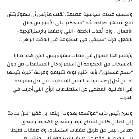
وبحسب مصادر سياسية مطلعة، نقلت هآرتس أن سموتريتش
أبلغ نتنياهو صراحة بأنه “سيحكم على الأمور من خلال
الأفعال”، وإذا نُفذت الخطة -التي وصفها بالإستراتيجية-
بالفعل، فإنه “سيبقى في الحكومة في الوقت الراهن”.
ويُفسر هذا التحول في خطاب سموتريتش، الذي هدد مرارا
بالانسحاب من الحكومة إن استمر إدخال المساعدات من دون
“حسم عسكري”، بأنه اختبار لولاء نتنياهو وفرصة أخيرة يتيحها
له من أجل إرضاء قواعد اليمين المتطرف، في ظل سقوطه
في الغالبية العظمى من استطلاعات الرأي التي أجريت في
الحرب.
وصرح رئيس حزب “عوتسما يهدوت” إيتمار بن غفير “نحن بحاجة
إلى احتلال كامل لقطاع غزة، وتشجيع الهجرة، وسحق
حماس، ليس عن طريق صفقات استسلام، ولا صفقات تعيدنا
إلى الوراء، بل فقط عن طريق النصر والاحتلال وتشجيع