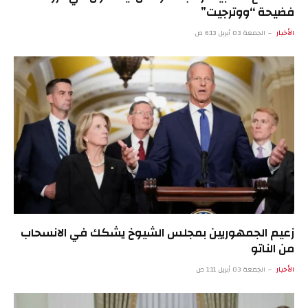
فضيحة “ووترجيت”
الأخبار
الجمعة 03 أبريل 6:13 ص
زعيم الجمهوريين بمجلس الشيوخ يشكك في الانسحاب
من الناتو
الأخبار
الجمعة 03 أبريل 1:11 ص