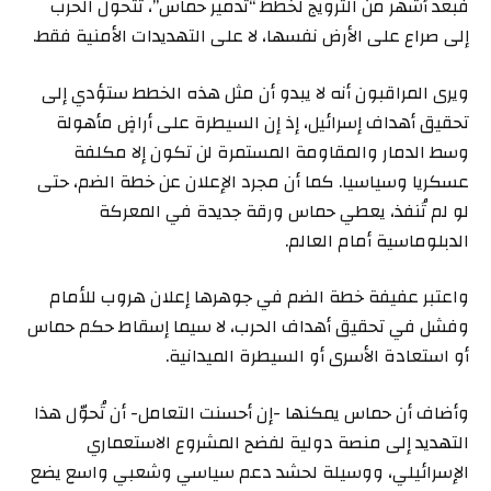
فبعد أشهر من الترويج لخطط “تدمير حماس”، تتحول الحرب
إلى صراع على الأرض نفسها، لا على التهديدات الأمنية فقط.
ويرى المراقبون أنه لا يبدو أن مثل هذه الخطط ستؤدي إلى
تحقيق أهداف إسرائيل، إذ إن السيطرة على أراضٍ مأهولة
وسط الدمار والمقاومة المستمرة لن تكون إلا مكلفة
عسكريا وسياسيا. كما أن مجرد الإعلان عن خطة الضم، حتى
لو لم تُنفذ، يعطي حماس ورقة جديدة في المعركة
الدبلوماسية أمام العالم.
واعتبر عفيفة خطة الضم في جوهرها إعلان هروب للأمام
وفشل في تحقيق أهداف الحرب، لا سيما إسقاط حكم حماس
أو استعادة الأسرى أو السيطرة الميدانية.
وأضاف أن حماس يمكنها -إن أحسنت التعامل- أن تُحوّل هذا
التهديد إلى منصة دولية لفضح المشروع الاستعماري
الإسرائيلي، ووسيلة لحشد دعم سياسي وشعبي واسع يضع