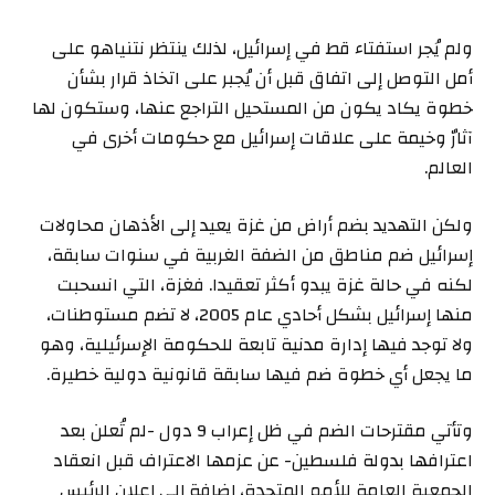
ولم يُجر استفتاء قط في إسرائيل، لذلك ينتظر نتنياهو على
أمل التوصل إلى اتفاق قبل أن يُجبر على اتخاذ قرار بشأن
خطوة يكاد يكون من المستحيل التراجع عنها، وستكون لها
آثارٌ وخيمة على علاقات إسرائيل مع حكومات أخرى في
العالم.
ولكن التهديد بضم أراض من غزة يعيد إلى الأذهان محاولات
إسرائيل ضم مناطق من الضفة الغربية في سنوات سابقة،
لكنه في حالة غزة يبدو أكثر تعقيدا. فغزة، التي انسحبت
منها إسرائيل بشكل أحادي عام 2005، لا تضم مستوطنات،
ولا توجد فيها إدارة مدنية تابعة للحكومة الإسرئيلية، وهو
ما يجعل أي خطوة ضم فيها سابقة قانونية دولية خطيرة.
وتأتي مقترحات الضم في ظل إعراب 9 دول -لم تُعلن بعد
اعترافها بدولة فلسطين- عن عزمها الاعتراف قبل انعقاد
الجمعية العامة للأمم المتحدة، إضافة إلى إعلان الرئيس