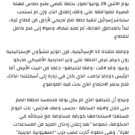
يوم الاثنين 28 يوليو/تموز، بخطة تقضي بمنح حماس مهلة
قصيرة للموافقة على وقف إطلاق النار، وإن لم تستجب
ستباشر إسرائيل تنفيذ خطة ضم تدريجي لأراضٍ من قطاع غزة،
تبدأ بالمناطق العازلة، ثم تمتد شمالا، وصولا إلى ضم كامل
للقطاع.
ووفقا للقناة 12 الإسرائيلية، فإن الوزير للشؤون الإستراتيجية
رون ديرمر عرض الخطة على وزير الخارجية الأميركي ماركو
روبيو، وقد لاقت -وفقا لنتنياهو- دعما من البيت الأبيض. أما
الرئيس دونالد ترامب، الذي كان في زيارة إلى أسكتلندا آنذاك،
فلم يحضر الاجتماع الذي بحث فيه الموضوع.
ويبدو أن نتنياهو الذي لم يكن يوما متحمسا لخطط الضم
حتى خلال ولايته السابقة -بحسب وصف هارتس- بات اليوم
مستعدا لاستخدامها كورقة مساومة مع شركائه في
الحكومة، خصوصا “بعد إعلان إدخال المزيد من المساعدات
لغزة”، وهي خطوة أثارت غضب حزب “الصهيونية الدينية”