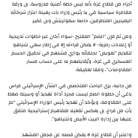
أجزاء من قطاع غزة بأنه ليس خطة أمنية مدروسة، بل ورقة
مقامرة سياسية في يد رئيس وزراء بات رهينة ابتزاز شركائه
اليمينيين المتطرفين، خاصة سموتريتش وبن غفير.
ومن ثم فإن “الضم” المقترح -سواء أكان عبر خطوات تدريجية
أو إعلانات رمزية- لا يمكن قراءته إلا في إطار سعي نتنياهو
لتقديم “تعويض” لحلفائه يوازي فشلهم في تحقيق الحسم
العسكري في غزة، ويُقايضهم به على حساب مسار
المفاوضات”، وفقا لعفيفة.
من جانبه، يرى الباحث المتخصص في الشأن الإسرائيلي فراس
ياغي أن خطوة الضم ليست مجرد أداة تهديد أو وسيلة ضغط
على المقاومة، ويؤكد أن تهديد رئيس الوزراء الإسرائيلي “لم
يأتِ من فراغ، بل يعكس تفعيلا لمفاهيم إستراتيجية متفق
عليها بين إدارة البيت الأبيض ونتنياهو”.
واعتبر أن قطاع غزة لا يمكن فصله عن مجمل المشهد