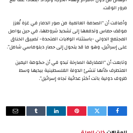
مرور الوقت.
وأضافت أن “الصدمة العالمية من صور الدمار في غزة تُعزز
موقف حماس وتدفعها إلى تشديد شروطها، في حين يواصل
المجتمع الدولي -باستثناء الولايات المتحدة- تضييق الخناق
على إسرائيل، وهو ما قد يتحول إلى حصار دبلوماسي شامل”.
وتابعت أن “المفارقة الصارخة تبدو في أن حكومة اليمين
المتطرف كأنها تنشئ الدولة الفلسطينية بيديها وسط
ظروف دولية باتت أكثر عدائية تجاه إسرائيل”.
فيسبوك
تويتر
بينتيريست
لينكدإن
Tumblr
البريد
الإلكترو
المقالات
ذات الصلة