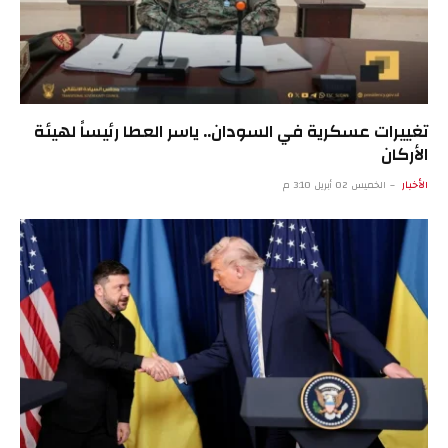
تغييرات عسكرية في السودان.. ياسر العطا رئيساً لهيئة
الأركان
الأخبار
الخميس 02 أبريل 3:10 م