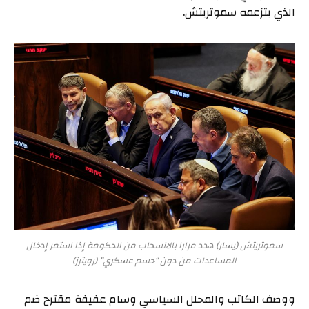
الذي يتزعمه سموتريتش.
سموتريتش (يسار) هدد مرارا بالانسحاب من الحكومة إذا استمر إدخال
المساعدات من دون “حسم عسكري” (رويترز)
ووصف الكاتب والمحلل السياسي وسام عفيفة مقترح ضم