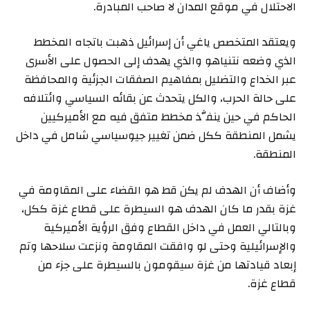
الاحتلال في موقع المدان لا صاحب المبادرة.
ويعتقد المتخصص ياغي أن إسرائيل ذهبت باتجاه المخطط
الذي وضعه نتنياهو والذي يهدف إلى الحصول على الأسرى
عبر الخداع والتضليل بمفاهيم الصفقات الجزئية والمحافظة
على حالة الحرب، والكل يتحدث عن بقائه السياسي وائتلافه
الحاكم في حين ينفَّذ مخطط متفق فيه مع الأميركيين
يشمل المنطقة ككل ضمن تغيير جيوسياسي شامل في داخل
المنطقة.
وأضاف أن الهدف لم يكن قط هو القضاء على المقاومة في
غزة بقدر ما كان الهدف هو السيطرة على قطاع غزة ككل،
وبالتالي العمل في داخل القطاع وفق الرؤية الأميركية
والإسرائيلية وحتى لو وافقت المقاومة ونزعت سلاحها وتم
إبعاد قيادتها من غزة سيقومون بالسيطرة على جزء من
قطاع غزة.