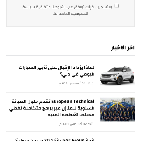
بالتسجيل ، فإنك توافق على شروطنا واتفاقية
سياسة
الخصوصية
الخاصة بنا.
اخر الاخبار
لماذا يزداد الإقبال على تأجير السيارات
اليومي في دبي؟
الثلاثاء 04 أغسطس 6:18 م
European Technical تقدم حلول الصيانة
السنوية للمنازل عبر برامج متكاملة تغطي
مختلف الأنظمة الفنية
الأحد 02 أغسطس 4:09 م
إنجاز GAC Group بإنتاج 30 مليون مركبة: