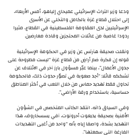
ودعا وزير التراث الإسرائيلي عميحاي إلياهو، أمس الأربعاء،
إلى احتلال قطاع غزة بالكامل والتخلي عن الأسرى
الإسرائيليين لدى المقاومة الفلسطينية في القطاع، مثيرا
ردودا غاضبة من عائلات المحتجزين وقادة معارضين.
ونقلت صحيفة هآرتس عن وزير في الحكومة الإسرائيلية
قوله إن فكرة ضم أراضٍ من قطاع غزة “ليست مطروحة على
جدول الأعمال”، بينما عبّر مسؤول بارز آخر في الائتلاف عن
تشككه قائلا: “أجد صعوبة في تصوّر حدوث ذلك، فالحكومة
تحاول فقط تهديد حماس من خلال اللعب في أكثر المناطق
حساسية، باستخدام ورقة الأراضي”.
وفي السياق ذاته، انتقد الكاتب المتخصص في الشؤون
الأمنية بصحيفة يديعوت أحرونوت، آفي يسسخاروف، هذا
التهديد بشدة، واصفا إياه بأنه “واحد من أغبى التهديدات
الفارغة التي سمعتها”.