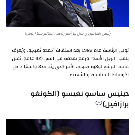
رئيس الكاميرون بول بيا أكبر رؤساء العالم سنا (رويترز)
تولى الرئاسة عام 1982 بعد استقالة أحمدو أهيجو، ويُعرف
بلقب “الرجل الأسد”. ورغم تقدمه في السن (92 عاما)، أعلن
عزمه الترشح لولاية جديدة، الأمر الذي يثير جدلا واسعًا داخل
الأوساط السياسية والشعبية.
دينيس ساسو نغيسو (الكونغو
برازافيل)