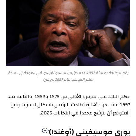
رغم الإطاحة به سنة 1992، نحج دينيس ساسو نغيسو في العودة إلى سدة
حكم الكونغو عام 1997 (رويترز)
حكم البلاد على فترتين؛ الأولى بين 1979 و1992، والثانية منذ
1997 عقب حرب أهلية أطاحت بالرئيس باسكال ليسوبا. ومن
المتوقع أن يترشح مجددا في انتخابات 2026.
يوري موسيفيني (أوغندا)