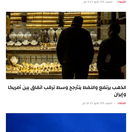
اقتصاد
السبت 09 مايو 5:23 ص
الذهب يرتفع والنفط يتأرجح وسط ترقب اتفاق بين أمريكا
وإيران
اقتصاد
السبت 09 مايو 12:21 ص