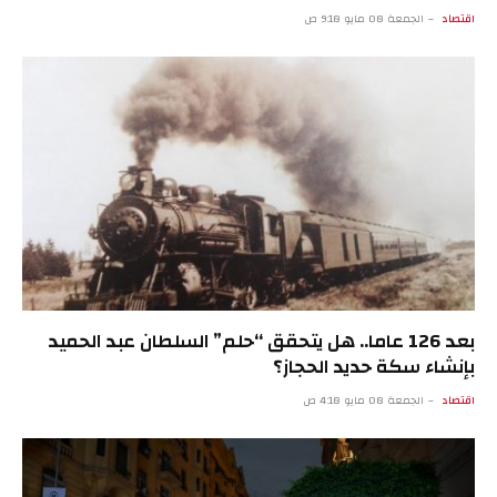
اقتصاد
الجمعة 08 مايو 9:18 ص
بعد 126 عاما.. هل يتحقق “حلم” السلطان عبد الحميد
بإنشاء سكة حديد الحجاز؟
اقتصاد
الجمعة 08 مايو 4:18 ص