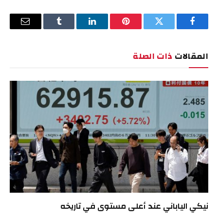
فيسبوك
تويتر
بينتيريست
لينكدإن
Tumblr
البريد
الإلكترو
المقالات
ذات الصلة
نيكي الياباني عند أعلى مستوى في تاريخه