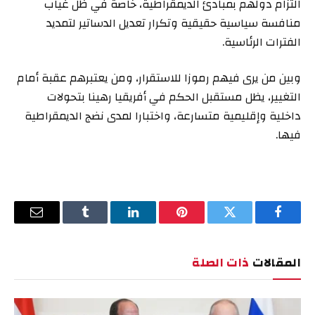
التزام دولهم بمبادئ الديمقراطية، خاصة في ظل غياب
منافسة سياسية حقيقية وتكرار تعديل الدساتير لتمديد
الفترات الرئاسية.
وبين من يرى فيهم رموزا للاستقرار، ومن يعتبرهم عقبة أمام
التغيير، يظل مستقبل الحكم في أفريقيا رهينا بتحولات
داخلية وإقليمية متسارعة، واختبارا لمدى نضج الديمقراطية
فيها.
فيسبوك
تويتر
بينتيريست
لينكدإن
Tumblr
البريد
الإلكترو
المقالات
ذات الصلة