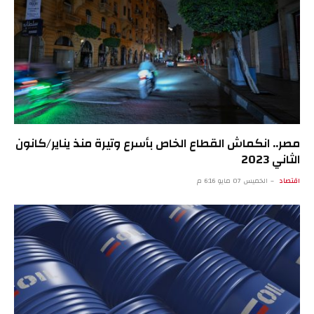
مصر.. انكماش القطاع الخاص بأسرع وتيرة منذ يناير/كانون
الثاني 2023
اقتصاد
الخميس 07 مايو 6:16 م