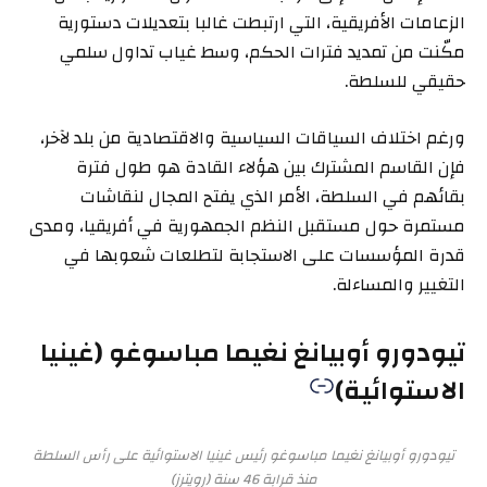
الزعامات الأفريقية، التي ارتبطت غالبا بتعديلات دستورية
مكّنت من تمديد فترات الحكم، وسط غياب تداول سلمي
حقيقي للسلطة.
ورغم اختلاف السياقات السياسية والاقتصادية من بلد لآخر،
فإن القاسم المشترك بين هؤلاء القادة هو طول فترة
بقائهم في السلطة، الأمر الذي يفتح المجال لنقاشات
مستمرة حول مستقبل النظم الجمهورية في أفريقيا، ومدى
قدرة المؤسسات على الاستجابة لتطلعات شعوبها في
التغيير والمساءلة.
تيودورو أوبيانغ نغيما مباسوغو (غينيا
الاستوائية)
تيودورو أوبيانغ نغيما مباسوغو رئيس غينيا الاستوائية على رأس السلطة
منذ قرابة 46 سنة (رويترز)