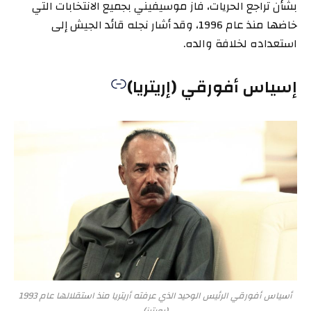
بشأن تراجع الحريات، فاز موسيفيني بجميع الانتخابات التي
خاضها منذ عام 1996، وقد أشار نجله قائد الجيش إلى
استعداده لخلافة والده.
إسياس أفورقي (إريتريا)
أسياس أفورقي الرئيس الوحيد الذي عرفته أريتريا منذ استقلالها عام 1993