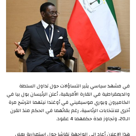
في مشهد سياسي يثير التساؤلات حول تداول السلطة
والديمقراطية في القارة الأفريقية، أعلن الرئيسان بول بيا في
الكاميرون ويوري موسيفيني في أوغندا نيتهما الترشح مرة
أخرى للانتخابات الرئاسية، رغم بقائهما في الحكم منذ القرن
الـ20، وتجاوز مدة حكمهما 4 عقود.
هذا الإعلان أعاد إلى الواجهة نقاشا حول استمرارية بعض