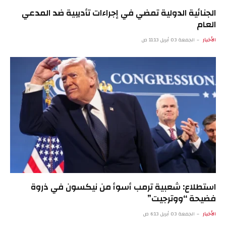
الجنائية الدولية تمضي في إجراءات تأديبية ضد المدعي
العام
الأخبار
الجمعة 03 أبريل 11:13 ص
استطلاع: شعبية ترمب أسوأ من نيكسون في ذروة
فضيحة “ووترجيت”
الأخبار
الجمعة 03 أبريل 6:13 ص