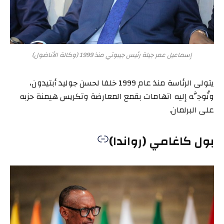
إسماعيل عمر جيلة رئيس جيبوتي منذ 1999 (وكالة الأناضول)
يتولى الرئاسة منذ عام 1999 خلفا لحسن جوليد أبتيدون،
وتُوجَّه إليه اتهامات بقمع المعارضة وتكريس هيمنة حزبه
على البرلمان.
بول كاغامي (رواندا)