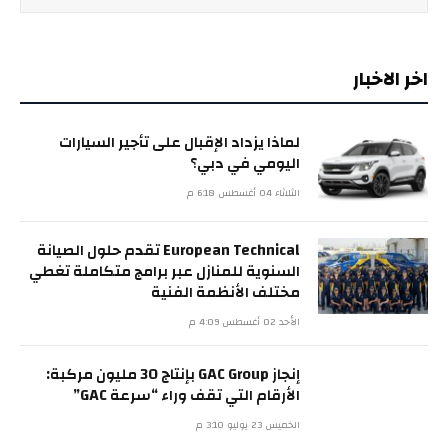
اخر الاخبار
لماذا يزداد الإقبال على تأجير السيارات
اليومي في دبي؟
الثلاثاء 04 أغسطس 6:18 م
European Technical تقدم حلول الصيانة
السنوية للمنازل عبر برامج متكاملة تغطي
مختلف الأنظمة الفنية
الأحد 02 أغسطس 4:09 م
إنجاز GAC Group بإنتاج 30 مليون مركبة:
الأرقام التي تقف وراء “سرعة GAC”
الخميس 23 يوليو 3:10 م