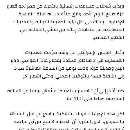
وبدأت شاحنات مساعدات إنسانية بالتحرك من مصر نحو قطاع
غزة صباح اليوم الأحد، وفق ما أفادت به قناة “القاهرة
الإخبارية”، وذلك في ظل تزايد الضغوط الدولية والتحذيرات
المتصاعدة من منظمات إغاثة من تفشي المجاعة في
القطاع المحاصر.
وأعلن الجيش الإسرائيلي عن وقف مؤقت للعمليات
العسكرية في 3 مناطق محددة بقطاع غزة: المواصي ودير
البلح ومدينة غزة، وذلك يوميا من الساعة العاشرة صباحا
إلى الثامنة مساء بالتوقيت المحلي، وحتى إشعار آخر.
كما أشار إلى أن “المسارات الآمنة” ستُفعّل يوميا من الساعة
السادسة صباحا حتى الـ11 ليلا.
لكن هذه الإجراءات قوبلت بتشكيك واسع من قبل النشطاء
والمغردين، الذين اعتبروا أن الخطوة لا تنبع من أي مراجعة
أخلاقية أو إنسانية، بل جاءت نتيجة لضغوط أميركية غير