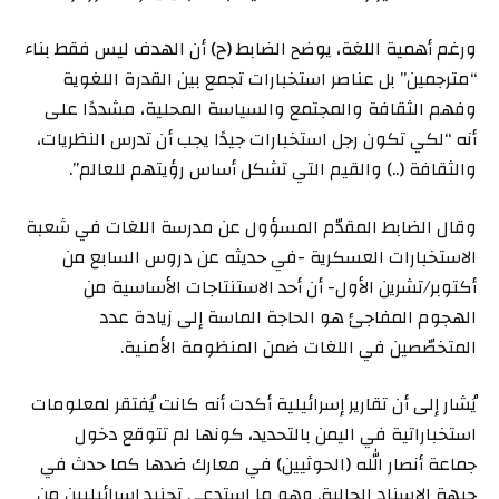
ورغم أهمية اللغة، يوضح الضابط (ح) أن الهدف ليس فقط بناء
“مترجمين” بل عناصر استخبارات تجمع بين القدرة اللغوية
وفهم الثقافة والمجتمع والسياسة المحلية، مشددًا على
أنه “لكي تكون رجل استخبارات جيدًا يجب أن تدرس النظريات،
والثقافة (..) والقيم التي تشكل أساس رؤيتهم للعالم”.
وقال الضابط المقدّم المسؤول عن مدرسة اللغات في شعبة
الاستخبارات العسكرية -في حديثه عن دروس السابع من
أكتوبر/تشرين الأول- أن أحد الاستنتاجات الأساسية من
الهجوم المفاجئ هو الحاجة الماسة إلى زيادة عدد
المتخصّصين في اللغات ضمن المنظومة الأمنية.
يُشار إلى أن تقارير إسرائيلية أكدت أنه كانت يُفتقر لمعلومات
استخباراتية في اليمن بالتحديد، كونها لم تتوقع دخول
جماعة أنصار الله (الحوثيين) في معارك ضدها كما حدث في
جبهة الإسناد الحالية. وهو ما استدعى تجنيد إسرائيليين من