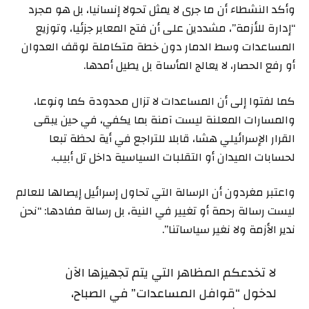
وأكد النشطاء أن ما جرى لا يمثل تحولا إنسانيا، بل هو مجرد
“إدارة للأزمة”، مشددين على أن فتح المعابر جزئيا، وتوزيع
المساعدات وسط الدمار دون خطة متكاملة لوقف العدوان
أو رفع الحصار، لا يعالج المأساة بل يطيل أمدها.
كما لفتوا إلى أن المساعدات لا تزال محدودة كما ونوعا،
والمسارات المعلنة ليست آمنة بما يكفي، في حين يبقى
القرار الإسرائيلي هشا، قابلا للتراجع في أية لحظة تبعا
لحسابات الميدان أو التقلبات السياسية داخل تل أبيب.
واعتبر مغردون أن الرسالة التي تحاول إسرائيل إيصالها للعالم
ليست رسالة رحمة أو تغيير في النية، بل رسالة مفادها: “نحن
ندير الأزمة ولا نغير سياساتنا”.
لا تخدعكم المظاهر التي يتم تجهيزها الآن
لدخول “قوافل المساعدات” في الصباح،