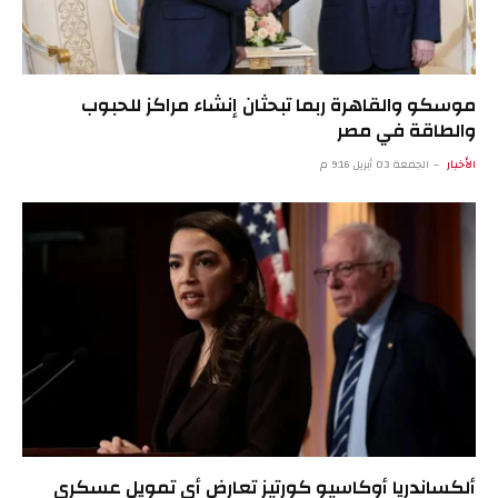
موسكو والقاهرة ربما تبحثان إنشاء مراكز للحبوب
والطاقة في مصر
الأخبار
الجمعة 03 أبريل 9:16 م
ألكساندريا أوكاسيو كورتيز تعارض أي تمويل عسكري