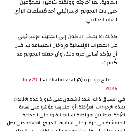
الخاوية، بما أخرجته ووثقته كاميرا المجوّعين،
حتى بات التجويع الإسرائيلي أحد مُسلّمات الرأي
العام العالمي.
كذلك؛ لا يمكن الركون إلى الحديث الإسرائيلي
عن الممرات الإنسانية وإدخال المساعدات، قبل
أن يؤكد أهالي غزة ذلك، وأن حملة التجويع قد
كُسِرت.
— صالح أبو عزة (@salehabuizzah)
July 27,
2025
في السياق ذاته، شدد ناشطون على ضرورة عدم الانخداع
بهذه الإجراءات المؤقتة، أو اعتبارها مؤشرا على نهاية
الأزمة، مطالبين بمواصلة تسليط الضوء على المجاعة
المتفشية في غزة، وعلى سياسة التجويع المتعمد حتى تصل
المساعدات إلى كل بيت وخيمة بالقدر الكافي من الغذاء