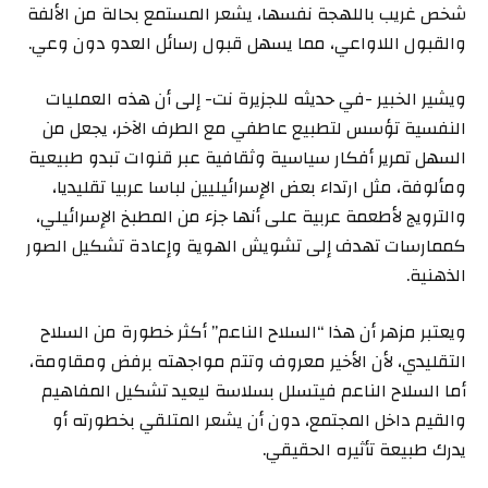
شخص غريب باللهجة نفسها، يشعر المستمع بحالة من الألفة
والقبول اللاواعي، مما يسهل قبول رسائل العدو دون وعي.
ويشير الخبير -في حديثه للجزيرة نت- إلى أن هذه العمليات
النفسية تؤسس لتطبيع عاطفي مع الطرف الآخر، يجعل من
السهل تمرير أفكار سياسية وثقافية عبر قنوات تبدو طبيعية
ومألوفة، مثل ارتداء بعض الإسرائيليين لباسا عربيا تقليديا،
والترويج لأطعمة عربية على أنها جزء من المطبخ الإسرائيلي،
كممارسات تهدف إلى تشويش الهوية وإعادة تشكيل الصور
الذهنية.
ويعتبر مزهر أن هذا “السلاح الناعم” أكثر خطورة من السلاح
التقليدي، لأن الأخير معروف وتتم مواجهته برفض ومقاومة،
أما السلاح الناعم فيتسلل بسلاسة ليعيد تشكيل المفاهيم
والقيم داخل المجتمع، دون أن يشعر المتلقي بخطورته أو
يدرك طبيعة تأثيره الحقيقي.