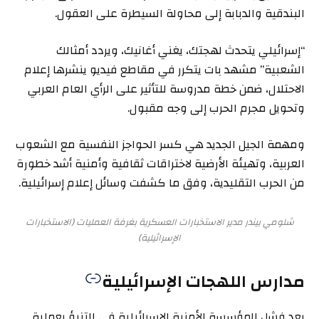
البندقية والدبابة إلى محاولة السيطرة على العقول.
“إسرائيلي يتحدث لهجتك، يغني أغانيك، ويردد أمثالك
الشعبية” مشهد بات يتكرر في مقاطع فيديو ينشرها إعلام
الاحتلال، ضمن خطة مدروسة للتأثير على الرأي العام العربي
وتحويل مجرم الحرب إلى وجه مقبول.
ومهمة الجيل الجديد هي كسر الحواجز النفسية مع الشعوب
العربية، وتهيئة الأرضية لاختراقات ثقافية وأمنية أشد خطورة
من الحرب التقليدية، وفق ما كشفت وسائل إعلام إسرائيلية.
شلومي بيندر مدير الاستخبارات العسكرية بغرفة العمليات (الاستخبارات
الإسرائيلية)
مدارس اللهجات الإسرائيلية
بعد فشل المؤسسة الأمنية الإسرائيلية في التنبؤ بعملية