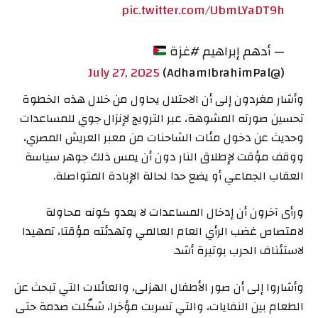
pic.twitter.com/UbmLYaDT9h
— أدهم إبراهيم #غزة
July 27, 2025
(@AdhamIbrahimPal)
وأشار مغردون إلى أن الاحتلال يحاول من خلال هذه الخطوة
تحسين صورته المشوهة، عبر الترويج لإنزال جوي للمساعدات
وحديث عن دخول مئات الشاحنات من معبر العريش المصري،
ووقف مؤقت لإطلاق النار دون أن يمس ذلك جوهر سياسة
العقاب الجماعي أو يضع حدا لحالة الإبادة المتواصلة.
ورأى آخرون أن إدخال المساعدات لا يعدو كونه محاولة
لامتصاص غضب الرأي العام العالمي وتهدئته مؤقتا، تمهيدا
لاستئناف الحرب بوتيرة أشد.
وأشاروا إلى أن صور الأطفال الهزلى، والعائلات التي تبحث عن
الطعام بين النفايات، والتي تسربت مؤخرا، شكّلت صدمة حتى