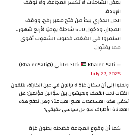
بعض الشاحنات لا تكسر المجاعة، ولا توقف
الإبادة.
الحل الجذري يبدأ من فتح معبر رفح، ووقف
المجازر، ودخول 600 شاحنة يوميًا لأربع شهور..
استمروا في الضغط، فصوت الشعوب أقوى
مما يظنّون.
— Khaled Safi
خالد صافي (@KhaledSafi)
July 27, 2025
ولفتوا إلى أن سكان غزة لا يزالون في عين الكارثة، يتلقون
الفتات تحت القصف ويعيشون بين سؤالين مؤلمين: هل
تكفي هذه المساعدات لمنع المجاعة؟ وهل تدفع هذه
المعاناة الأطراف نحو حل سياسي حقيقي؟
كما أن وقوع المجاعة فضحته بطون غزة