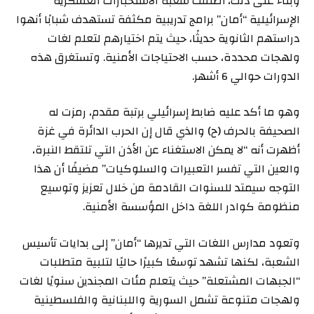
وبناءً على ذلك، أطلقت شعبة الاستخبارات العسكرية
الإسرائيلية “أمان” برامج تدريبية مكثفة تستهدف شبابًا أنهوا
دراستهم الثانوية حديثًا، حيث يتم اختيارهم لتعلم لغات
ولهجات محددة، حسب الاحتياجات الأمنية. وتستغرق هذه
الدورات حوالي 6 أشهر.
وهو ما أكد عليه ضابط إسرائيلي برتبة مقدم، رمزت له
الصحيفة بالحرف (ح) والذي قال إن الحرب الدائرة في غزة
أظهرت أنه “لا يمكن الاستغناء عن الأذن التي تلتقط النبرة،
والعين التي تفسر التعبيرات والسلوكيات” مضيفًا أن هذا
التوجه سيمتد للسنوات القادمة من خلال تعزيز وتوسيع
منظومة كوادر اللغة داخل المؤسسة الأمنية.
وتعود مدارس اللغات التي تديرها “أمان” إلى بدايات تأسيس
الشعبة، لكنها تشهد توسعًا كبيرًا حاليًا لتلبية متطلبات
“الجبهات المشتعلة” حيث يتعلم مئات المجندين سنويًا لغات
ولهجات متنوعة تشمل السورية واللبنانية والفلسطينية