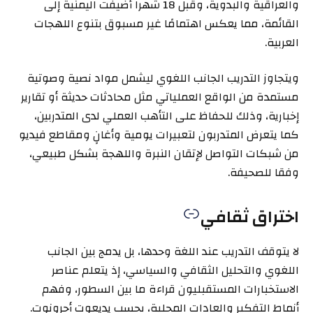
والعراقية والبدوية، وقبل 18 شهرا أضيفت اليمنية إلى
القائمة، مما يعكس اهتمامًا غير مسبوق بتنوع اللهجات
العربية.
ويتجاوز التدريب الجانب اللغوي ليشمل مواد نصية وصوتية
مستمدة من الواقع العملياتي مثل محادثات حديثة أو تقارير
إخبارية، وذلك للحفاظ على التأهب العملي لدى المتدربين،
كما يتعرض المتدربون لتعبيرات يومية وأغانٍ ومقاطع فيديو
من شبكات التواصل لإتقان النبرة واللهجة بشكل طبيعي،
وفقا للصحيفة.
اختراق ثقافي
لا يتوقف التدريب عند اللغة وحدها، بل يدمج بين الجانب
اللغوي والتحليل الثقافي والسياسي، إذ يتعلم عناصر
الاستخبارات المستقبليون قراءة ما بين السطور، وفهم
أنماط التفكير والعادات المحلية، بحسب يديعوت أحرونوت.