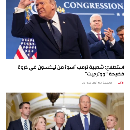
استطلاع: شعبية ترمب أسوأ من نيكسون في ذروة
فضيحة “ووترجيت”
الأخبار
الجمعة 03 أبريل 6:13 ص