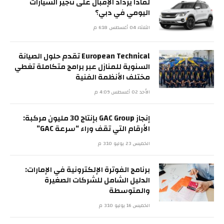
لماذا يزداد الإقبال على تأجير السيارات
اليومي في دبي؟
الثلاثاء 04 أغسطس 6:18 م
European Technical تقدم حلول الصيانة
السنوية للمنازل عبر برامج متكاملة تغطي
مختلف الأنظمة الفنية
الأحد 02 أغسطس 4:09 م
إنجاز GAC Group بإنتاج 30 مليون مركبة:
الأرقام التي تقف وراء “سرعة GAC”
الخميس 23 يوليو 3:10 م
برنامج الفوترة الإلكترونية في الإمارات:
الدليل الشامل للشركات الصغيرة
والمتوسطة
الخميس 16 يوليو 3:10 م