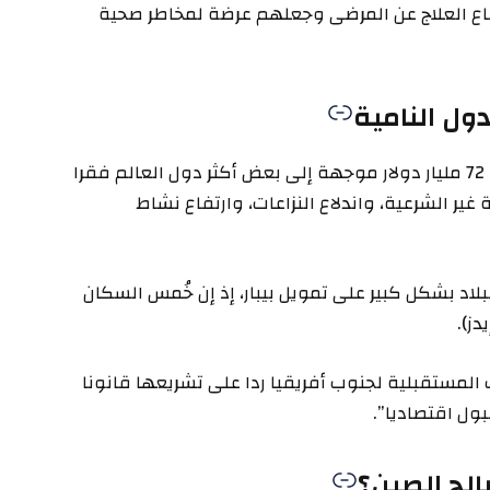
اع العلاج عن المرضى وجعلهم عرضة لمخاطر صحية
ول النامية
وتؤكد بلومبيرغ أن تجميد مساعدات أميركية بقيمة 72 مليار دولار موجهة إلى بعض أكثر دول العالم فقرا
 غير الشرعية، واندلاع النزاعات، وارتفاع نشاط
بلاد بشكل كبير على تمويل بيبار، إذ إن خُمس السكان
ز).
مستقبلية لجنوب أفريقيا ردا على تشريعها قانونا
ول اقتصاديا”.
لح الصين؟