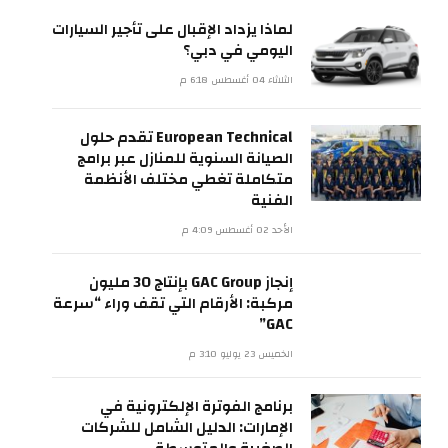
لماذا يزداد الإقبال على تأجير السيارات
اليومي في دبي؟
الثلاثاء 04 أغسطس 6:18 م
European Technical تقدم حلول
الصيانة السنوية للمنازل عبر برامج
متكاملة تغطي مختلف الأنظمة
الفنية
الأحد 02 أغسطس 4:09 م
إنجاز GAC Group بإنتاج 30 مليون
مركبة: الأرقام التي تقف وراء “سرعة
GAC”
الخميس 23 يوليو 3:10 م
برنامج الفوترة الإلكترونية في
الإمارات: الدليل الشامل للشركات