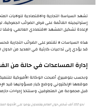
تشهد السياسة التجارية والاقتصادية للولايات المتحدة
إستراتيجيته القائمة على فرض الضرائب الجمركية، 
لإعادة تشكيل المشهد الاقتصادي العالمي، وفقا لما
هذه السياسات لا تقتصر على الضرائب التجارية فحسب
قد يؤدي إلى تداعيات كارثية في العديد من الدول ال
إدارة المساعدات في حالة من ال
وبحسب بلومبيرغ، أصبحت الوكالة الأميركية للتنمية
موقعها الإلكتروني ووضع كبار مسؤوليها قيد الإجازة 
قبل مجموعة من المتطرفين، وسنتخذ إجراءات حازمة
نحو 222 ألف شخص حول العالم يعتمدون يوميا على الأدوية المضادة لفيروس نقص المناعة المكتسبة (الإيدز) الممولة أميركيا (رويترز)