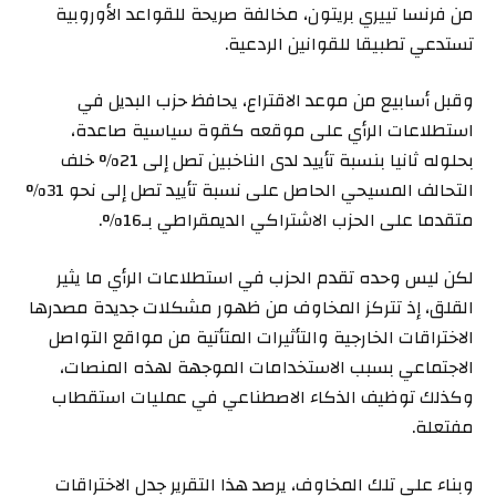
من فرنسا تييري بريتون، مخالفة صريحة للقواعد الأوروبية
تستدعي تطبيقا للقوانين الردعية.
وقبل أسابيع من موعد الاقتراع، يحافظ حزب البديل في
استطلاعات الرأي على موقعه كقوة سياسية صاعدة،
بحلوله ثانيا بنسبة تأييد لدى الناخبين تصل إلى 21% خلف
التحالف المسيحي الحاصل على نسبة تأييد تصل إلى نحو 31%
متقدما على الحزب الاشتراكي الديمقراطي بـ16%.
لكن ليس وحده تقدم الحزب في استطلاعات الرأي ما يثير
القلق، إذ تتركز المخاوف من ظهور مشكلات جديدة مصدرها
الاختراقات الخارجية والتأثيرات المتأتية من مواقع التواصل
الاجتماعي بسبب الاستخدامات الموجهة لهذه المنصات،
وكذلك توظيف الذكاء الاصطناعي في عمليات استقطاب
مفتعلة.
وبناء على تلك المخاوف، يرصد هذا التقرير جدل الاختراقات