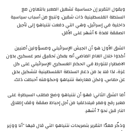
ويقول التقرير إن حساسية تشغيل المعبر بالتعاون مع
السلطة الفلسطينية ذات شقين، وتنبع من أسباب سياسية
داخلية في إسرائيل، وهي التي دفعت نتنياهو إلى تأجيل
الصفقة لمدة 6 أشهر على الأقل.
الشق الأول: هو أن الجيش الإسرائيلي ومسؤولين أمنيين
أكدوا خلال العام الماضي أنه يمكن تحقيق نصر عسكري بدون
الاضطرار للتورط في الحكم العسكري الإسرائيلي على كل
غزة، لذا فلا بد من دعم السلطة الفلسطينية لتشكيل بديل
عن حماس، ولكن معارضة نتنياهو وحكومته أحبطت ذلك.
أما الشق الثاني: فهو أن نتنياهو وضع مطلب السيطرة على
معبر رفح وممر فيلادلفيا من أجل إحباط صفقة وقف إطلاق
النار قبل نحو 7 أشهر.
وذكّر معدّا التقرير بتصريحات نتنياهو التي قال فيها “أنا ووزير