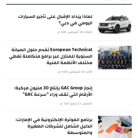
لماذا يزداد الإقبال على تأجير السيارات
اليومي في دبي؟
الثلاثاء 04 أغسطس 6:18 م
European Technical تقدم حلول الصيانة
السنوية للمنازل عبر برامج متكاملة تغطي
مختلف الأنظمة الفنية
الأحد 02 أغسطس 4:09 م
إنجاز GAC Group بإنتاج 30 مليون مركبة:
الأرقام التي تقف وراء “سرعة GAC”
الخميس 23 يوليو 3:10 م
برنامج الفوترة الإلكترونية في الإمارات:
الدليل الشامل للشركات الصغيرة
والمتوسطة