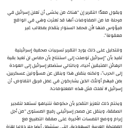
ويقول معدّا التقرير إن “هناك من يخشى أن تعلن إسرائيل في
مرحلة ما من المفاوضات أنها قد تعثرت وهي في الواقع
ميؤوس منها لأن محمد السنوار يتقدم بمطالب غير
معقولة”.
وللتدليل على ذلك يورد التقرير تسريبات صحفية إسرائيلية
تفيد بأن “إسرائيل توصلت إلى استنتاج بأن حماس لن تعيد بقية
الرهائن المتبقين أحياء، وبالتالي ستضطر إسرائيل إلى العودة
إلى الحرب”، ولكنه ينقض هذا وينقل عن مسؤولين عسكريين،
بمن فيهم أولئك الذين يشاركون في عمل فريق التفاوض، أن
إسرائيل لا تملك مثل هذه المعلومات!.
ويختم ذلك لتعزيز التقدير بأن حكومة نتنياهو تستعد لتفجير
الصفقة، وينقل عن مصدر إسرائيلي رفيع المستوى “من أجل
إبرام ووضع اللمسات الأخيرة على صفقة التطبيع مع
المملكة العربية السعودية، التي ستشمل أيضا حلا دوليا لغزة