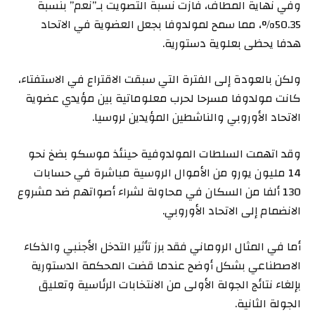
وفي نهاية المطاف، فازت نسبة التصويت بـ”نعم” بنسبة
50.35%، مما سمح لمولدوفا بجعل العضوية في الاتحاد
هدفا يحظى بعلوية دستورية.
ولكن بالعودة إلى الفترة التي سبقت الاقتراع في الاستفتاء،
كانت مولدوفا مسرحا لحرب معلوماتية بين مؤيدي عضوية
الاتحاد الأوروبي والناشطين المؤيدين لروسيا.
وقد اتهمت السلطات المولدوفية حينئذ موسكو بضخ نحو
14 مليون يورو من الأموال الروسية مباشرة في حسابات
130 ألفا من السكان في محاولة لشراء أصواتهم ضد مشروع
الانضمام إلى الاتحاد الأوروبي.
أما في المثال الروماني فقد برز تأثير التدخل الأجنبي والذكاء
الاصطناعي بشكل أوضح عندما قضت المحكمة الدستورية
بإلغاء نتائج الجولة الأولى من الانتخابات الرئاسية وتعليق
الجولة الثانية.