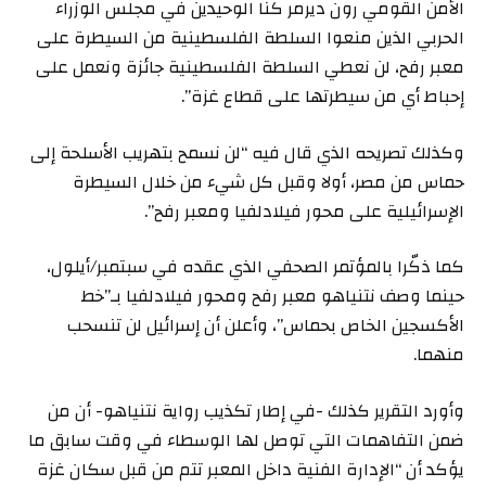
الأمن القومي رون ديرمر كنا الوحيدين في مجلس الوزراء
الحربي الذين منعوا السلطة الفلسطينية من السيطرة على
معبر رفح، لن نعطي السلطة الفلسطينية جائزة ونعمل على
إحباط أي من سيطرتها على قطاع غزة”.
وكذلك تصريحه الذي قال فيه “لن نسمح بتهريب الأسلحة إلى
حماس من مصر، أولا وقبل كل شيء من خلال السيطرة
الإسرائيلية على محور فيلادلفيا ومعبر رفح”.
كما ذكّرا بالمؤتمر الصحفي الذي عقده في سبتمبر/أيلول،
حينما وصف نتنياهو معبر رفح ومحور فيلادلفيا بـ”خط
الأكسجين الخاص بحماس”، وأعلن أن إسرائيل لن تنسحب
منهما.
وأورد التقرير كذلك -في إطار تكذيب رواية نتنياهو- أن من
ضمن التفاهمات التي توصل لها الوسطاء في وقت سابق ما
يؤكد أن “الإدارة الفنية داخل المعبر تتم من قبل سكان غزة