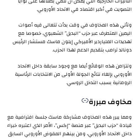
التأثيرات الخارجية التي يمكن أن تلقي بظلالها على نوايا
التصويت في أكبر اقتصاد في الاتحاد الأوروبي.
وتأتي هذه المخاوف في وقت بدأت تتعالى فيه أصوات
اليمين المتطرف عبر حزب “البديل” الشعبوي، خصوصا مع
تهديدات الملياردير الأميركي إيلون ماسك مستشار الرئيس
دونالد ترامب بتقديم الدعم لهذا الحزب.
وتتزامن هذه الوقائع أيضا مع وجود سابقة داخل الاتحاد
الأوروبي بإلغاء نتائج الجولة الأولى من الانتخابات الرئاسية
الرومانية بسبب التدخل الروسي.
مخاوف مبررة
ومما يبرر هذه المخاوف مشاركة ماسك جلسة افتراضية مع
قيادة “حزب البديل” عبر منصة “إكس”، الأمر الذي اعتبره خبراء
داخل الاتحاد الأوروبي، ومن بينهم المفوض الأوروبي السابق