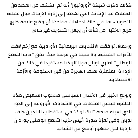
كذلك ذكرت شبكة “أورونيوز” أنه تم الكشف عن العديد من
الحملات عبر الإنترنت التي تهدف إلى إثارة الارتباك حول عملية
التصويت، بما في ذلك ادعاءات مفادها أن وضع علامة خارج
مربع الاختيار من شأنه أن يجعل التصويت غير صالح.
وإجمالا، ترافقت الانتخابات البرلمانية الأوروبية مع زخم لافت
للأحزاب اليمينية، ولا سيما في فرنسا حيث حقق “حزب التجمع
الوطني” لماري لوبان فوزا تاريخيا مستفيدا في ذلك من
الإدارة المتعثرة لملف الهجرة من قبل الحكومة والأزمة
الاقتصادية.
ويرجع الخبير في الاتصال السياسي محجوب السعيدي هذه
الطفرة لليمين المتطرف في الانتخابات الأوروبية إلى الدور
الذي لعبته منصة “تيك توك” في استقطاب الناخبين خلف
لوبان وفي تعزيز صورة رئيس حزب التجمع الوطني جوردان
بارديلا لدى جمهور أوسع من الشباب.