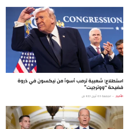
استطلاع: شعبية ترمب أسوأ من نيكسون في ذروة
فضيحة “ووترجيت”
الأخبار
الجمعة 03 أبريل 6:13 ص