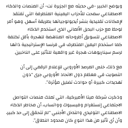
ويوضح الخبير -في حديثه مع الجزيرة نت- أن المنصات والذكاء
الاصطناعي سمحت للأحزاب اليمينية المتطرفة التي تفتقد
لإمكانات تقليدية بنشر أيديولوجياتها بطريقة أسهل. وهو أمر
لوحظ مع حزب البديل الألماني الذي استخدم الذكاء
الاصطناعي لتسويق أطروحاته المناهضة للهجرة بأقل تكلفة
كما استخدم اليمين المتطرف في فرنسا الإستراتيجية ذاتها
لرسم سيناريوهات هجرة غير واقعية للتأثير على الناخبين.
مع ذلك، خلص المرصد الأوروبي للإعلام الرقمي إلى أن
التصويت في معظم دول الاتحاد الأوروبي جرى “دون
تهديدات كبيرة أو حوادث تضليل مؤثرة”.
وذكرت شركة ميتا الأميركية، التي تملك منصات التواصل
الاجتماعي إنستغرام وفيسبوك وواتساب، أن مخاطر الذكاء
الاصطناعي التوليدي والتدخل الأجنبي “لم تتحقق إلى حد كبير،
وأن أي تأثير من هذا النوع كان محدود النطاق”.