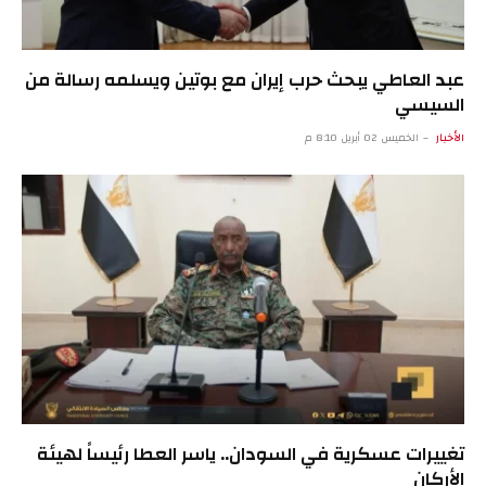
عبد العاطي يبحث حرب إيران مع بوتين ويسلمه رسالة من
السيسي
الأخبار
الخميس 02 أبريل 8:10 م
تغييرات عسكرية في السودان.. ياسر العطا رئيساً لهيئة
الأركان