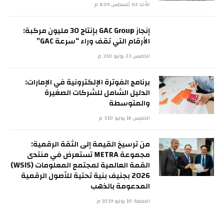
الأحد 02 أغسطس 4:09 م
إنجاز GAC Group بإنتاج 30 مليون مركبة:
الأرقام التي تقف وراء “سرعة GAC”
الخميس 23 يوليو 3:10 م
برنامج الفوترة الإلكترونية في الإمارات:
الدليل الشامل للشركات الصغيرة
والمتوسطة
الخميس 16 يوليو 3:10 م
من ترسيخ القيمة إلى الثقة الرقمية:
مجموعة METRA تستعرض في منتدى
القمة العالمية لمجتمع المعلومات (WSIS)
2026 بجنيف بنية تحتية للأصول الرقمية
المدعومة بالذهب
الجمعة 10 يوليو 10:19 م