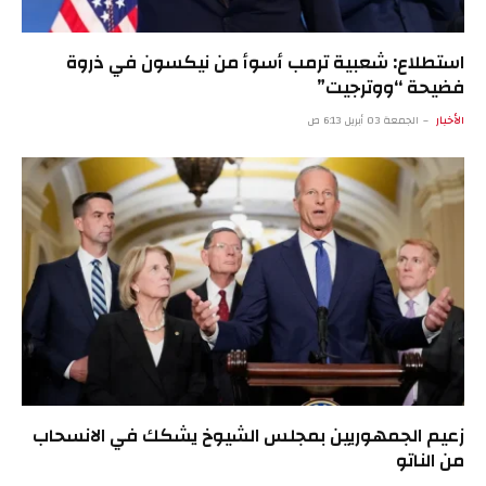
استطلاع: شعبية ترمب أسوأ من نيكسون في ذروة
فضيحة “ووترجيت”
الأخبار
الجمعة 03 أبريل 6:13 ص
زعيم الجمهوريين بمجلس الشيوخ يشكك في الانسحاب
من الناتو