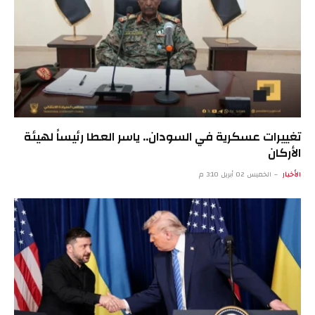
تغييرات عسكرية في السودان.. ياسر العطا رئيساً لهيئة
الأركان
الأخبار
الخميس 02 أبريل 3:10 م