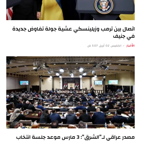
اتصال بين ترمب وزيلينسكي عشية جولة تفاوض جديدة
في جنيف
الأخبار
الخميس 02 أبريل 5:07 ص
مصدر عراقي لـ”الشرق”: 3 مارس موعد جلسة انتخاب