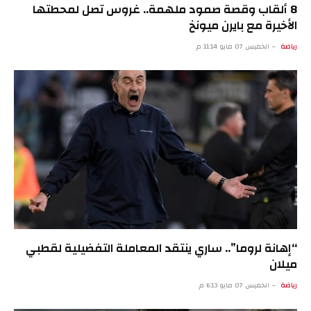
8 ألقاب وقصة صمود ملهمة.. غروس تصل لمحطتها
الأخيرة مع بايرن ميونخ
رياضة
الخميس 07 مايو 11:14 م
“إهانة لروما”.. ساري ينتقد المعاملة التفضيلية لقطبي
ميلان
رياضة
الخميس 07 مايو 6:13 م