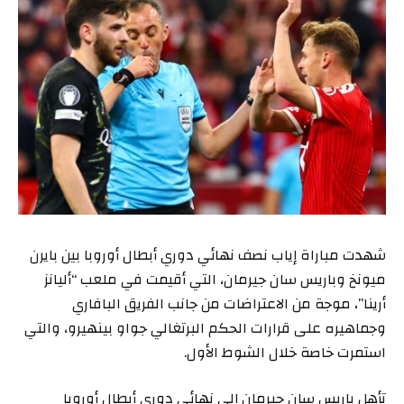
شهدت مباراة إياب نصف نهائي دوري أبطال أوروبا بين بايرن
ميونخ وباريس سان جيرمان، التي أقيمت في ملعب “أليانز
أرينا”، موجة من الاعتراضات من جانب الفريق البافاري
وجماهيره على قرارات الحكم البرتغالي جواو بينهيرو، والتي
استمرت خاصة خلال الشوط الأول.
تأهل باريس سان جيرمان إلى نهائي دوري أبطال أوروبا