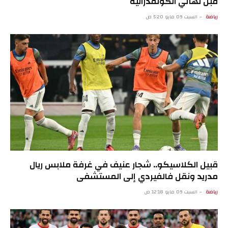
قبل نهائي الكونفدرالية
رياضة
السبت 09 مايو 5:20 ص
قبيل الكلاسيكو.. شجار عنيف في غرفة ملابس ريال
مدريد ونقل فالفيردي إلى المستشفى
رياضة
السبت 09 مايو 12:18 ص