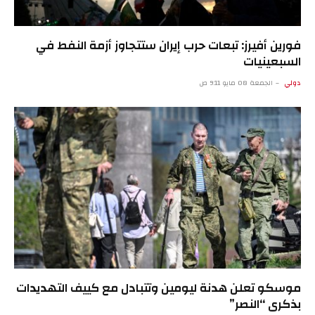
فورين أفيرز: تبعات حرب إيران ستتجاوز أزمة النفط في
السبعينيات
دولي
الجمعة 08 مايو 9:11 ص
موسكو تعلن هدنة ليومين وتتبادل مع كييف التهديدات
بذكرى “النصر”