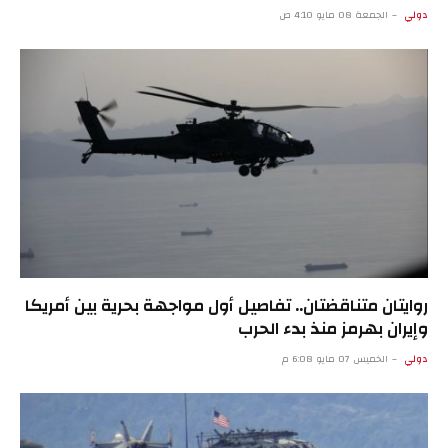
دولي
الجمعة 08 مايو 4:10 ص
روايتان متناقضتان.. تفاصيل أول مواجهة بحرية بين أمريكا
وإيران بهرمز منذ بدء الحرب
دولي
الخميس 07 مايو 6:08 م