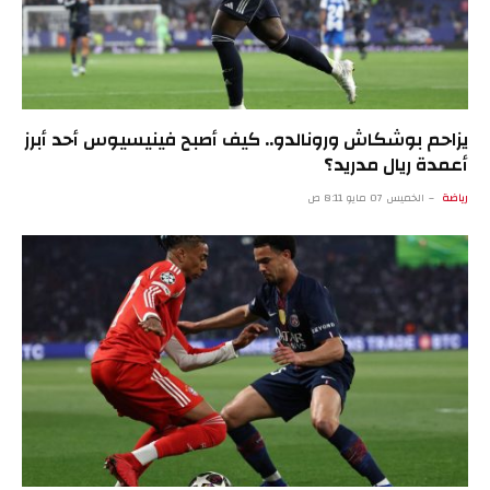
يزاحم بوشكاش ورونالدو.. كيف أصبح فينيسيوس أحد أبرز
أعمدة ريال مدريد؟
رياضة
الخميس 07 مايو 8:11 ص