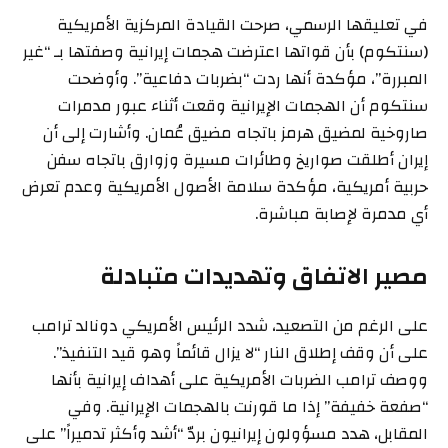
في تعليقها الرسمي، صرحت القيادة المركزية الأمريكية
(سنتكوم) بأن قواتها اعترضت هجمات إيرانية وصفتها بـ “غير
المبررة”، مؤكدة أنها ردت “بضربات دفاعية”. وأوضحت
سنتكوم أن الهجمات الإيرانية وقعت أثناء عبور مدمرات
صاروخية لمضيق هرمز باتجاه مضيق عُمان. وأشارت إلى أن
إيران أطلقت صواريخ وطائرات مسيرة وزوارق باتجاه سفن
حربية أمريكية، مؤكدة سلامة الأصول الأمريكية وعدم تعرض
أي مدمرة لإصابة مباشرة.
مصير الاتفاق وتهديدات متبادلة
على الرغم من التصعيد، شدد الرئيس الأمريكي دونالد ترامب
على أن وقف إطلاق النار “لا يزال قائماً وهو قيد التنفيذ”.
ووصف ترامب الضربات الأمريكية على أهداف إيرانية بأنها
“صفعة خفيفة” إذا ما قورنت بالهجمات الإيرانية. وفي
المقابل، هدد مسؤولون إيرانيون بردّ “أشد وأكثر تدميراً” على