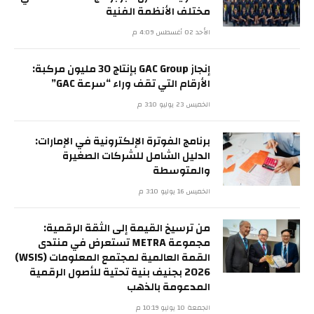
مختلف الأنظمة الفنية
الأحد 02 أغسطس 4:09 م
إنجاز GAC Group بإنتاج 30 مليون مركبة:
الأرقام التي تقف وراء “سرعة GAC”
الخميس 23 يوليو 3:10 م
برنامج الفوترة الإلكترونية في الإمارات:
الدليل الشامل للشركات الصغيرة
والمتوسطة
الخميس 16 يوليو 3:10 م
من ترسيخ القيمة إلى الثقة الرقمية:
مجموعة METRA تستعرض في منتدى
القمة العالمية لمجتمع المعلومات (WSIS)
2026 بجنيف بنية تحتية للأصول الرقمية
المدعومة بالذهب
الجمعة 10 يوليو 10:19 م