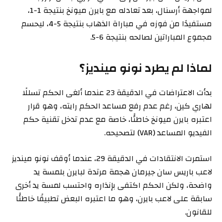
لمواجهة أرسنال، بعد تعادله مع بايرن ميونخ بنتيجة 1-1،
مستفيدًا من فوزه في مباراة الذهاب بنتيجة 5-4، ليحسم
مجموع المباراتين لصالحه بنتيجة 6-5.
لماذا لم يطرد نونو مينديز؟
بدأت الاعتراضات في الدقيقة 23 عندما ألغى الحكم تسللًا
لهاري كين، رغم عدم رفع مساعد الحكم رايته، وهو قرار
اعتبره بايرن ميونخ خاطئًا، خاصة مع عدم تدخل تقنية حكم
الفيديو المساعد (VAR) لتصحيحه.
استمرت الانتقادات في الدقيقة 29، عندما أوقف نونو مينديز
لاعب باريس سان جيرمان هجمة مرتدة لبايرن بلمسة يد
واضحة، ولكن الحكم اكتفى بإنذاره واحتسب لمسة يد أخرى
سابقة على لاعب بايرن، وهو ما اعتبره البعض تطبيقًا خاطئًا
للقانون.