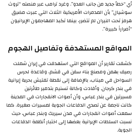
أي “خطأ جديد من جانب العدو”. وغرد ترامب عبر منصته “تروث
سوشيال” بأن المدمرات الأمريكية الثلاث التي عبرت مضيق
هرمز تحت النيران لم تتضرر، بينما تكبد المهاجمون الإيرانيون
“أضراراً كبيرة”.
المواقع المستهدفة وتفاصيل الهجوم
كشفت تقارير أن المواقع التي استهدفت في إيران شملت
رصيف بهمن ومصنع بناء سفن في قشم، وقاعدة لحرس
السواحل في ميناب، بالإضافة إلى نقطة تفتيش بحرية إيرانية
في بندر كرجان. وأفادت وكالة تسنيم بتدمير طائرتين
مسيرتين في بندر عباس، وأن أصوات الانفجارات في المدينة
كانت ناجمة عن تصدي الدفاعات الجوية لمسيرات صغيرة. كما
سمعت أصوات انفجارات في مدن سيريك وبندر عباس، حيث
نسبت السلطات الإيرانية بعضها إلى اختبار أنظمة الدفاعات
الجوية.