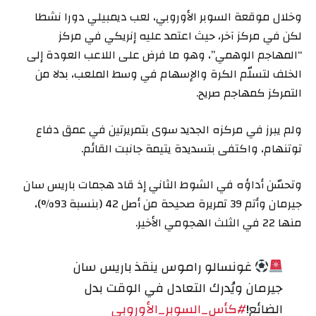
وخلال موقعة السوبر الأوروبي، لعب ديمبيلي دورا نشطا
لكن في مركز آخر، حيث اعتمد عليه إنريكي في مركز
“المهاجم الوهمي”، وهو ما فرض على اللاعب العودة إلى
الخلف لتسلّم الكرة والإسهام في وسط الملعب، بدلا من
التمركز كمهاجم صريح.
ولم يبرز في مركزه الجديد سوى بتمريرتين في عمق دفاع
توتنهام، واكتفى بتسديدة يتيمة جانبت القائم.
وتحسّن أداؤه في الشوط الثاني إذ قاد هجمات باريس سان
جيرمان وأتم 39 تمريرة صحيحة من أصل 42 (بنسبة 93%)،
منها 22 في الثلث الهجومي الأخير.
غونسالو راموس ينقذ باريس سان
جيرمان ويُدرك التعادل في الوقت بدل
الضائع!
#كأس_السوبر_الأوروبي