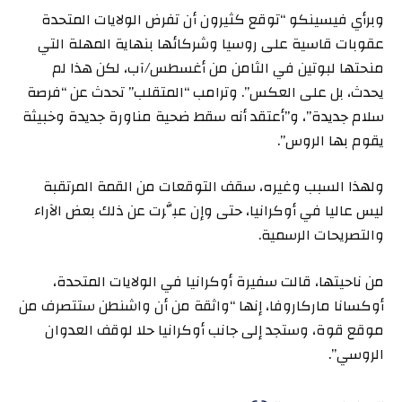
وبرأي فيسينكو “توقع كثيرون أن تفرض الولايات المتحدة
عقوبات قاسية على روسيا وشركائها بنهاية المهلة التي
منحتها لبوتين في الثامن من أغسطس/آب، لكن هذا لم
يحدث، بل على العكس”. وترامب “المتقلب” تحدث عن “فرصة
سلام جديدة”، و”أعتقد أنه سقط ضحية مناورة جديدة وخبيثة
يقوم بها الروس”.
ولهذا السبب وغيره، سقف التوقعات من القمة المرتقبة
ليس عاليا في أوكرانيا، حتى وإن عبَّرت عن ذلك بعض الآراء
والتصريحات الرسمية.
من ناحيتها، قالت سفيرة أوكرانيا في الولايات المتحدة،
أوكسانا ماركاروفا، إنها “واثقة من أن واشنطن ستتصرف من
موقع قوة، وستجد إلى جانب أوكرانيا حلا لوقف العدوان
الروسي”.