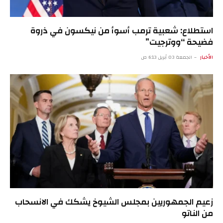
استطلاع: شعبية ترمب أسوأ من نيكسون في ذروة
فضيحة “ووترجيت”
الأخبار
الجمعة 03 أبريل 6:13 ص
زعيم الجمهوريين بمجلس الشيوخ يشكك في الانسحاب
من الناتو