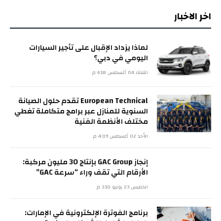
اخر الاخبار
لماذا يزداد الإقبال على تأجير السيارات
اليومي في دبي؟
الثلاثاء 04 أغسطس 6:18 م
European Technical تقدم حلول الصيانة
السنوية للمنازل عبر برامج متكاملة تغطي
مختلف الأنظمة الفنية
الأحد 02 أغسطس 4:09 م
إنجاز GAC Group بإنتاج 30 مليون مركبة:
الأرقام التي تقف وراء “سرعة GAC”
الخميس 23 يوليو 3:10 م
برنامج الفوترة الإلكترونية في الإمارات: