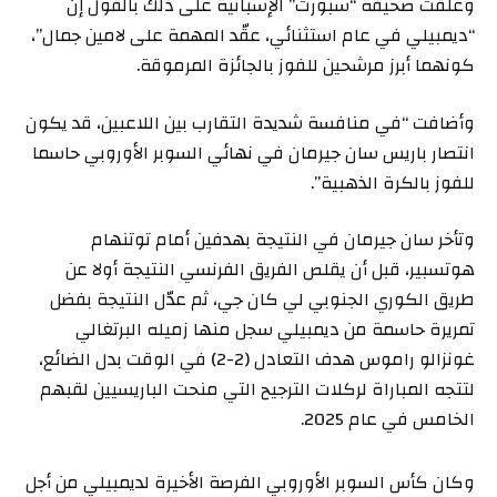
وعلّقت صحيفة “سبورت” الإسبانية على ذلك بالقول إن
“ديمبيلي في عام استثنائي، عقّد المهمة على لامين جمال”،
كونهما أبرز مرشحين للفوز بالجائزة المرموقة.
وأضافت “في منافسة شديدة التقارب بين اللاعبين، قد يكون
انتصار باريس سان جيرمان في نهائي السوبر الأوروبي حاسما
للفوز بالكرة الذهبية”.
وتأخر سان جيرمان في النتيجة بهدفين أمام توتنهام
هوتسبير، قبل أن يقلص الفريق الفرنسي النتيجة أولا عن
طريق الكوري الجنوبي لي كان جي، ثم عدّل النتيجة بفضل
تمريرة حاسمة من ديمبيلي سجل منها زميله البرتغالي
غونزالو راموس هدف التعادل (2-2) في الوقت بدل الضائع،
لتتجه المباراة لركلات الترجيح التي منحت الباريسيين لقبهم
الخامس في عام 2025.
وكان كأس السوبر الأوروبي الفرصة الأخيرة لديمبيلي من أجل