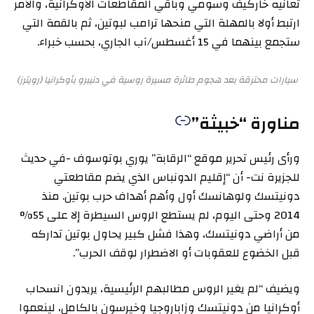
تعانيه خاركيف وسومي وباقي المقاطعات الأوكرانية، والأمر
ارتبط أولا بالمهلة التي منحها ترامب لبوتين، ثم بالقمة التي
ستجمع بينهما في 15 أغسطس/آب الجاري، بحسب خبراء.
سيارات محترقة بعد هجوم طائرة مسيرة روسية في دنيبرو بأوكرانيا (رويترز)
مناورة “خبيثة”
ورأى رئيس تحرير موقع “الرقابة” يوري بوتوسوف -في حديث
للجزيرة نت- أن “إقليم الدونباس الذي يضم مقاطعتي
دونيتسك ولوهانسك أول وأهم أهداف حرب بوتين. منذ
2014 وحتى اليوم، لم يستطع الروس السيطرة إلا على 55%
من أراضي دونيتسك، وهذا فشل كبير يحاول بوتين تداركه
قبل الخضوع للعقوبات أو الاضطرار لوقف الحرب”.
ويضيف “لم يغير الروس مطالبهم الرئيسية، يريدون انسحاب
أوكرانيا من دونيتسك وزاباروجيا وخيرسون بالكامل، لينعموا