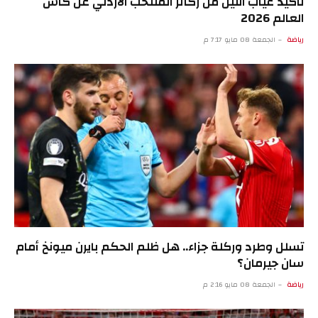
تأكيد غياب اثنين من ركائز المنتخب الأردني عن كأس
العالم 2026
رياضة
الجمعة 08 مايو 7:17 م
تسلل وطرد وركلة جزاء.. هل ظلم الحكم بايرن ميونخ أمام
سان جيرمان؟
رياضة
الجمعة 08 مايو 2:16 م