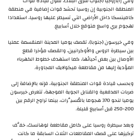
وفي زاباروجيا (جنوب شرق البلاد)، تقول قيادة قوات
المنطقة الجنوبية إن روسيا تحشد قوات إضافية في منطقة
كامينسكا داخل الأراضي التي تسيطر عليها روسيا، استعدادا
لهجوم بري واسع متوقع خلال أسابيع.
وفي خيرسون (جنوبا)، تقصف يوميا المدينة المنقسمة عمليا
بين سيطرة الروس والأوكرانيين، والقصف مؤخرا قطع
الأوصال بين بعض أحيائها، كما استهدف خطوط الكهرباء
المؤدية إليها من مقاطعة ميكولايف المجاورة.
وبحسب قيادة قوات المنطقة الجنوبية، فإنه بالإضافة إلى
ضربات المدفعية والقنابل الجوية الموجهة، تتعرض خيرسون
يوميا لنحو 370 هجوما بالمُسيَّرات، بينما تراوح الرقم بين
200-250 قبل أسابيع قليلة.
وبعد سيطرة روسيا على كامل مقاطعة لوهانسك، خفَّف
تركيزها على قصف المقاطعات الثلاث السابقة ما كانت