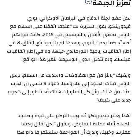
تعزيز الجبهة
لكن عضو لجنة الدفاع في البرلمان الأوكراني، يوري
فيدورينكو، يقول للجزيرة نت “عندما اتفقنا على السلام مع
الروس بحضور الألمان والفرنسيين في 2015، كانت قواتهم
تُصعِّد كما يحدث اليوم، وبعدها لم يلتزموا بأي اتفاق، لا في
إطار اتفاقيات رباعية النورماندي حينها، ولا في إطار اتفاقيات
مينسك، ولم تتدخل الدول الوسيطة لتغير هذا الواقع”.
ويضيف “بالتزامن مع المفاوضات والحديث عن السلام، يرسل
الروس مئات الجنود إلى بيلاروسيا، دعونا لا ننسى أن الحرب
بدأت من هناك، وأن كل المناورات هناك قد تتطور إلى هجوم
جديد على كييف”.
لهذا يعتبر فيدورينكو أنه يجب التركيز على قوة وصمود
الجبهة أثناء عملية التفاوض، ويقول “نحن نقاتل وحشا
مفترسا وخبيثا، وندرك أن المواجهة ستستمر ما دام هذا