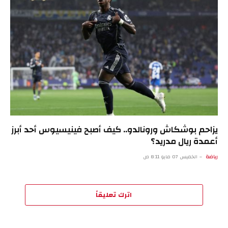
يزاحم بوشكاش ورونالدو.. كيف أصبح فينيسيوس أحد أبرز
أعمدة ريال مدريد؟
رياضة
الخميس 07 مايو 8:11 ص
اترك تعليقاً