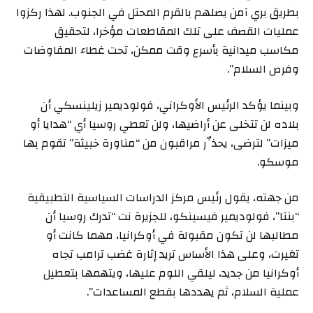
بطريق بري آمن يصلهم بالقرم المحتل في الجنوب. لهذا ركزوا
عمليات القصف على تلك المقاطعات مؤخرا، لتحقيق
مكاسب ميدانية بأسرع وقت ممكن، تحت غطاء المفاوضات
وفرص السلام”.
وبينما يؤكد الرئيس الأوكراني، فولوديمير زيلينسكي أن
بلاده لن تتخلى عن أراضيها، ولن تعطي روسيا أي “هدايا أو
ميزات” لترضى، يحذِّر مراقبون من “مناورة خبيثة” تقوم بها
موسكو.
من جهته، يقول رئيس مركز الدراسات السياسية التطبيقية
“بنتا”، فولوديمير فيسينكو، للجزيرة نت “تدرك روسيا أن
مطالبها لن تكون مقبولة في أوكرانيا، مهما كانت أو
تغيرت، وعلى هذا الأساس تريد إثارة غضب ترامب تجاه
أوكرانيا من جديد، ليلقي اللوم عليها، ويتهمها بتعطيل
عملية السلام، ثم يهددها بقطع المساعدات”.