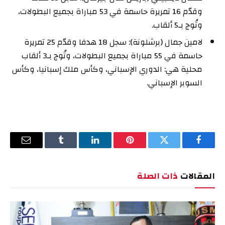
وقدّم 16 تمريرة حاسمة في 53 مباراة بجميع البطولات،
وتُوج بـ5 ألقاب.
لامين جمال (برشلونة): سجل 18 هدفا وقدّم 25 تمريرة
حاسمة في 55 مباراة بجميع البطولات، وتُوج بـ3 ألقاب
محلية هي: الدوري الإسباني، وكأس ملك إسبانيا، وكأس
السوبر الإسباني.
فيسبوك
تويتر
بينتيريست
لينكدإن
Tumblr
البريد
الإلكترو
المقالات
ذات الصلة