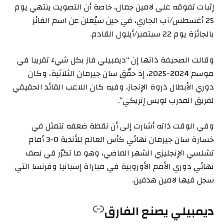
إثبات تفوقه على لامين جمال، خاصة أن التصويت ينتهي يوم
25 أغسطس/آب الجاري، في حين سيُعلن عن اسم الفائز
بالجائزة يوم 22 سبتمبر/أيلول القادم.
وقالت الصحيفة ذاتها إن “ديمبيلي فاز بكل شيء تقريبا في
موسم 2024-2025، إذ حقّق سان جيرمان الثلاثية، وكان
دوري الأبطال ذروة الإنجاز، وفيه كان اللاعب القائد الحقيقي
لفريق المدرب لويس إنريكي”.
وفي الوقت ذاته أشارت إلى أن نقطة ضعفه تتمثل في
خسارة سان جيرمان نهائي كأس العالم للأندية 0-3 أمام
تشلسي الإنجليزي الشهر الماضي، وهو ما تكرّر في نصف
نهائي دوري الأمم الأوروبية في مباراة إسبانيا وفرنسا التي
سجل فيها لامين هدفين.
ديمبيلي يصنع الفارق