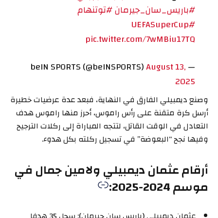
#باريس_سان_جيرمان
#توتنهام
#UEFASuperCup
pic.twitter.com/7wMBiu17TQ
August 13,
— beIN SPORTS (@beINSPORTS)
2025
وصنع ديمبيلي الفارق في النهاية، فبعد عدة عرضيات خطيرة
أرسل كرة متقنة على رأس راموس، أحرز منها راموس هدف
التعادل في الوقت القاتل، لتتجه المباراة إلى ركلات الترجيح
وفيها نجح “البعوضة” في تسجيل ركلته بكل هدوء.
أرقام عثمان ديمبيلي ولامين جمال في
موسم 2024-2025:
عثمان ديمبيلي (باريس سان جيرمان): سجل 35 هدفا