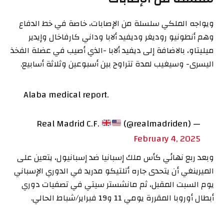
ويواجه الملكي سلسلة من الإصابات، خاصة في خط الدفاع
وهم أنطونيو روديغر وديفيد ألابا وداني كارفاخال وإيدير
ميليتاو، بالاضافة إلى ديفيد ألابا -الذي أصيب في عضلة الفخذ
اليسرى- وسيغيب لمدة تتراوح بين أسبوعين وثلاثة أسابيع.
Alaba medical report.
(@realmadriden)
— Real Madrid C.F.
February 4, 2025
وبعد ربع نهائي كأس ملك إسبانيا ضد إسبانيول، يتعين على
الميرينغي أن يتحدى جاره أتلتيكو مدريد في الدوري الإسباني
يوم السبت المقبل، ثم مانشستر سيتي في تصفيات دوري
أبطال أوروبا المقررة يومي 11 و19 فبراير/شباط الحالي.