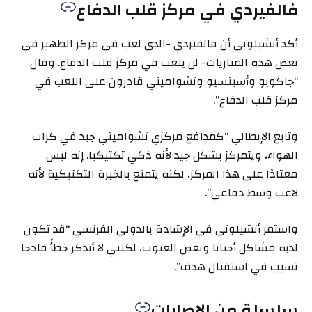
فالفيردي في مركز قلب الدفاع
أكد أنشيلوتي أن فالفيردي -الذي لعب في مركز الظهير في
بعض هذه المباريات- لن يلعب في مركز قلب الدفاع. وقال
“جاكوبو وأسينسيو وتشواميني قادرون على اللعب في
مركز قلب الدفاع”.
وتابع الإيطالي “كمدافع مركزي تشواميني جيد في كرات
الهواء، ويتمركز بشكل جيد لأنه ذكي تكتيكيا. إنه ليس
معتادًا على هذا المركز، لكنه يتمتع بالخبرة التكتيكية لأنه
لاعب وسط دفاعي”.
واستمر أنشيلوتي في الإشادة بالدولي الفرنسي “قد تكون
لديه مشاكل أحيانا وبعض العيوب، لكنني لا أتذكر خطأً فادحا
تسبب في استقبال هدف”.
سلسلة من الإصابات