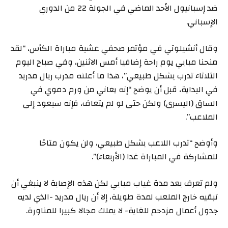
ضد إسبانيول الأحد الماضي في الجولة 22 من الدوري
الإسباني.
وقال أنشيلوتي في مؤتمر صحفي عشية مباراة الكأس، “لقد
منحنا مبابي يوم راحة إضافيا أمس الاثنين، وفي صباح اليوم
الثلاثاء تدرب بشكل طبيعي”، هذا ما أعلنه مدرب ريال مدريد
في البداية، قبل أن يوضح “إنه يعاني من ورم دموي في
الساق (اليسرى) ولكن حتى لو لم يتعاف، فإنه سيعود إلى
الملاعب”.
وأوضح “تدرب اللاعب بشكل طبيعي، ولن يكون متاحًا
للمشاركة في المباراة غدا (الأربعاء)”.
ولم تعرف بعد مدة غياب مبابي لكن هذه الإصابة لا ينبغي أن
تبقيه خارج الملعب لمدة طويلة، إلا أن ريال مدريد -الذي لديه
جدول أعمال مزدحم للغاية- لا يملك مجالا كبيرا للمناورة.