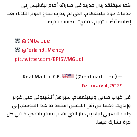
كما سيفتقد ريال مدريد في مباراته أمام ليغانيس إلى
خدمات جود بيلينغهام، الذي لم يتدرب صباح اليوم الثلاثاء بعد
إصابته أيضًا بـ”ورم دموي” ، بحسب مدربه.
@KMbappe
@Ferland_Mendy
pic.twitter.com/EFt6WM6Uql
(@realmadriden)
— Real Madrid C.F.
February 4, 2025
في غياب مبابي وبيلينغهام، سيراهن أنشيلوتي على غولر
وإندريك وهما من أقل اللاعبين استخداما هذا الموسم، إلى
جانب المغربي إبراهيم دياز الذي يقدم مستويات جيدة في كل
مرة يشارك فيها.