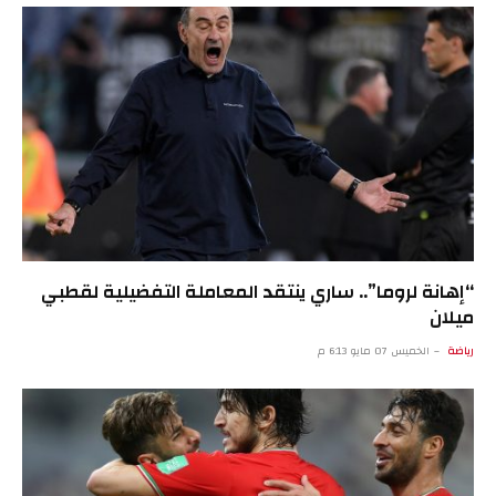
“إهانة لروما”.. ساري ينتقد المعاملة التفضيلية لقطبي
ميلان
رياضة
الخميس 07 مايو 6:13 م