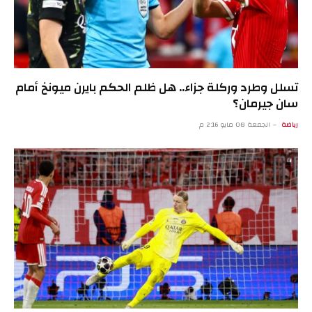
تسلل وطرد وركلة جزاء.. هل ظلم الحكم بايرن ميونخ أمام
سان جيرمان؟
رياضة
الجمعة 08 مايو 2:16 م