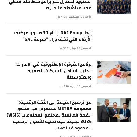
السنوية للمنازل عبر برامج متكاملة تغطي
مختلف الأنظمة الفنية
الأحد 02 أغسطس 4:09 م
إنجاز GAC Group بإنتاج 30 مليون مركبة:
الأرقام التي تقف وراء “سرعة GAC”
الخميس 23 يوليو 3:10 م
برنامج الفوترة الإلكترونية في الإمارات:
الدليل الشامل للشركات الصغيرة
والمتوسطة
الخميس 16 يوليو 3:10 م
من ترسيخ القيمة إلى الثقة الرقمية:
مجموعة METRA تستعرض في منتدى
القمة العالمية لمجتمع المعلومات (WSIS)
2026 بجنيف بنية تحتية للأصول الرقمية
المدعومة بالذهب
الجمعة 10 يوليو 10:19 م