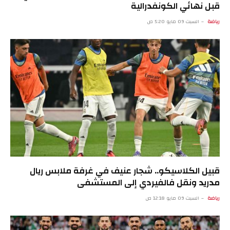
قبل نهائي الكونفدرالية
رياضة
السبت 09 مايو 5:20 ص
قبيل الكلاسيكو.. شجار عنيف في غرفة ملابس ريال
مدريد ونقل فالفيردي إلى المستشفى
رياضة
السبت 09 مايو 12:18 ص