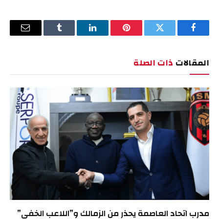
فيسبوك
تويتر
بينتيريست
لينكدإن
Tumblr
البريد
الإلكترو
المقالات
ذات الصلة
مدرب اتحاد العاصمة يحذر من الزمالك و”اللاعب الخفي”