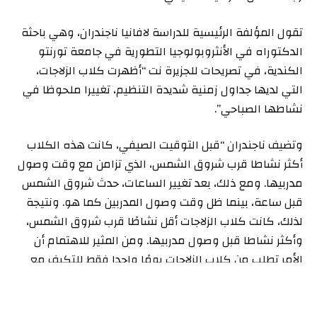
تقول المؤلفة الرئيسية للدراسة لافانيا ناجندران، وهي باحثة
الدكتوراه في الأنثروبولوجيا التطورية في جامعة تورنتو
الكندية، في تصريحات للجزيرة نت “أظهرت كلاب الزلاجات،
التي لديها جداول زمنية شديدة التنظيم، تغييرا ملحوظا في
نشاطها الصباحي”.
وتضيف ناجندران “قبل التوقيت الصيفي، كانت هذه الكلاب
أكثر نشاطا قرب شروق الشمس، الذي تزامن مع وقت وصول
مدربيها. ومع ذلك، بعد تغيير الساعات، حدث شروق الشمس
قبل ساعة، بينما ظل وقت وصول المدربين كما هو. ونتيجة
لذلك، كانت كلاب الزلاجات أقل نشاطًا قرب شروق الشمس،
وأكثر نشاطا قبل وصول مدربيها. ومن المثير للاهتمام أن
الأمر تطلب من كلاب الزلاجات يومًا واحدا فقط للتكيف مع
الجدول الزمني الجديد”.
من ناحية أخرى، لم تظهر كلاب المرافقة أي تغييرات كبيرة