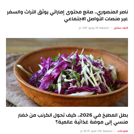
ناصر المنصوري.. صانع محتوى إماراتي يوثق التراث والسفر
عبر منصات التواصل الاجتماعي
لايف ستايل
الجمعة 19 يونيو 3:47 م
بطل المطبخ في 2026.. كيف تحول الكرنب من خضار
منسي إلى موضة غذائية عالمية؟
منوعات
الجمعة 08 مايو 10:17 م