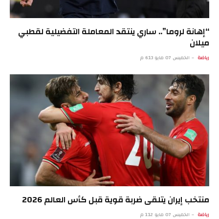
“إهانة لروما”.. ساري ينتقد المعاملة التفضيلية لقطبي
ميلان
رياضة
الخميس 07 مايو 6:13 م
منتخب إيران يتلقى ضربة قوية قبل كأس العالم 2026
رياضة
الخميس 07 مايو 1:12 م