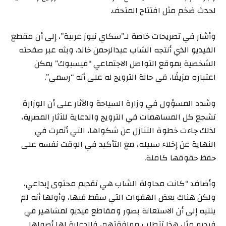
لحدث ضخم مثل افتتاح المتحف.
وأشار في تصريحات خاصة لـ”سكاي نيوز عربية”، إلى أن مقطع
الفيديو الذي أنتجه الشاب عبدالرحمن خالد، وبثه عبر صفحته
الشخصية بموقع التواصل الاجتماعي “فيسبوك” يمكن
اعتباره مزيفًا، في حالة الترويج له على أنه “رسمي”.
وشدد المسؤول في وزارة السياحة والآثار على أن الوزارة
تشجع كل المساهمات في الترويج والدعاية للآثار المصرية،
لذلك جاءت خطوة التنازل عن شكواها، التي أثمرت في
النهاية عن إخلاء سبيله، مع التأكيد في الوقت نفسه على
حفظ حقوقها كاملة.
وأضاف: “كانت محاولة الشاب هي تقديم محتوى إبداعي،
ولكن هناك بعض الهفوات التي سقط فيها، وأولها أنه لم
ينتبه إلى أن الاستعانة بصور ومقاطع فيديو لمشاهير في
فيديو مثل هذا تتطلب موافقتهم، فالدعاية لها أصولها