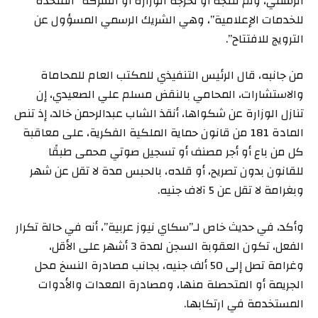
الرسمي، ولم تنتجه أو تخرجه الوزارة أو الشركة “المتحدة
للخدمات الإعلامية”، وهي الشريك الرسمي المسؤول عن
الترويج للافتتاح”.
من جانبه، قال الرئيس التنفيذي للمكتب العام للمحاماة
والاستشارات، المحامي بالنقض مسلم علي الصعيدي، إن
تنازل الوزارة عن شكواها، أنقذ الشاب عبدالرحمن خالد، إذ تنص
المادة 181 من قانون حماية الملكية الفكرية، على معاقبة
كل من باع أو أجر مصنف أو تسجيل صوتي محمى طبقًا
للقانون بدون تصريح، أو قلده، بالحبس مدة لا تقل عن شهر
وبغرامة لا تقل عن 5 آلاف جنيه.
وأكد، في حديث خاص لـ”سكاي نيوز عربية”، أنه في حالة تكرار
الفعل، تكون العقوبة السجن لمدة 3 أشهر على الأقل،
وغرامة تصل إلى 50 ألف جنيه، بجانب مصادرة النسخ محل
الجريمة أو المتحصلة منها، ومصادرة المعدات والأدوات
المستخدمة في ارتكابها.