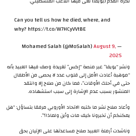
لكرة القدم (يويفا) نعى فيها اللاعب الفلسطيني.
Can you tell us how he died, where, and
why? https://t.co/W7HCyVVtBE
August 9,
— Mohamed Salah (@MoSalah)
2025
ونشر “يويفا” عبر منصة “إكس” تغريدة وصف فيها العبيد بأنه
“موهبة أعادت الأمل إلى قلوب عدد لا يحصى من الأطفال
حتى في أحلك الأوقات”، فما كان من صلاح إلا وانتقد
المنشور بسبب عدم الإشارة إلى سبب استشهاده.
وأعاد صلاح نشر ما كتبه الاتحاد الأوروبي مرفقا بتساؤل: “هل
يمكنكم أن تخبرونا كيف مات وأين ولماذا؟”.
وناشدت أرملة العبيد صلاح مساعدتها على الإتيان بحق