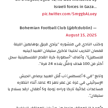
Israeli forces in Gaza…
pic.twitter.com/5mggbALuey
— Bohemian Football Club (@bfcdublin)
August 15, 2025
وكتب النادي في منشوره “يرتدي فريق بوهايمين الليلة
قمصان التدريب تخليدا لذكرى سليمان العبيد (بيليه
فلسطين)”، وأضاف “أسطورة كرة القدم الفلسطينية سجل
أكثر من 100 هدف ومثّل بلاده 24 مرة”.
وتابع “في 6 أغسطس/آب قُتل العبيد برصاص الجيش
الإسرائيلي في غزة عن عمر ناهز 41 عاما، أثناء انتظاره
مساعدات غذائية تاركا وراءه زوجة و5 أطفال. ارقد بسلام يا
سليمان”.
ويُعد هذا الموقف واحدا من عشرات المواقف الرياضية