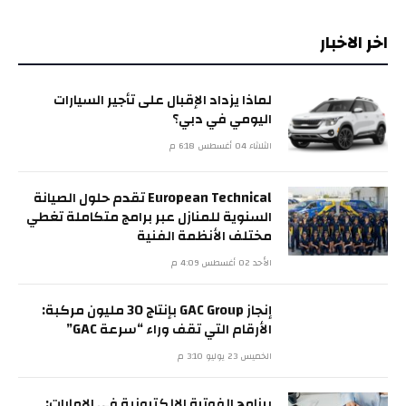
اخر الاخبار
لماذا يزداد الإقبال على تأجير السيارات
اليومي في دبي؟
الثلاثاء 04 أغسطس 6:18 م
European Technical تقدم حلول الصيانة
السنوية للمنازل عبر برامج متكاملة تغطي
مختلف الأنظمة الفنية
الأحد 02 أغسطس 4:09 م
إنجاز GAC Group بإنتاج 30 مليون مركبة:
الأرقام التي تقف وراء “سرعة GAC”
الخميس 23 يوليو 3:10 م
برنامج الفوترة الإلكترونية في الإمارات: