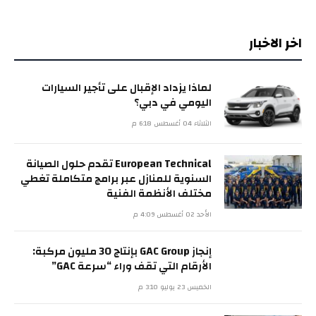
اخر الاخبار
لماذا يزداد الإقبال على تأجير السيارات
اليومي في دبي؟
الثلاثاء 04 أغسطس 6:18 م
European Technical تقدم حلول الصيانة
السنوية للمنازل عبر برامج متكاملة تغطي
مختلف الأنظمة الفنية
الأحد 02 أغسطس 4:09 م
إنجاز GAC Group بإنتاج 30 مليون مركبة:
الأرقام التي تقف وراء “سرعة GAC”
الخميس 23 يوليو 3:10 م