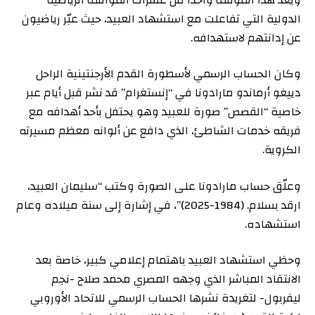
الدولية التي تفاعلت مع استشهاد العبيد، حيث عبّر رياضيون
عن إدانتهم لاستهدافه.
وكان الحساب الرسمي لأسطورة القدم الأرجنتينية الراحل
دييغو أرماندو مارادونا في “إنستغرام” قد نشر قبل أيام عبر
خاصية “القصص” صورة للعبيد وهو يحتفل بأحد أهدافه مع
فريقه خدمات الشاطئ، الذي دافع عن ألوانه معظم مسيرته
الكروية.
وعلّق حساب مارادونا على الصورة وكتب “سليمان العبيد،
ارقد بسلام. (1984-2025)”، في إشارة إلى سنة ميلاده وعام
استشهاده.
وحظي استشهاد العبيد باهتمام إعلامي كبير، خاصة بعد
الانتقاد المباشر الذي وجهه المصري محمد صلاح -نجم
ليفربول- لتغريدة نشرها الحساب الرسمي للاتحاد الأوروبي