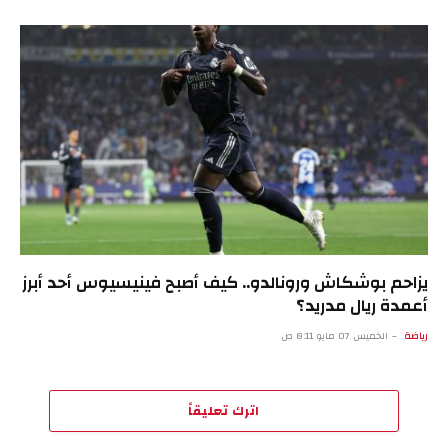
يزاحم بوشكاش ورونالدو.. كيف أصبح فينيسيوس أحد أبرز
أعمدة ريال مدريد؟
رياضة
الخميس 07 مايو 8:11 ص
اترك تعليقاً