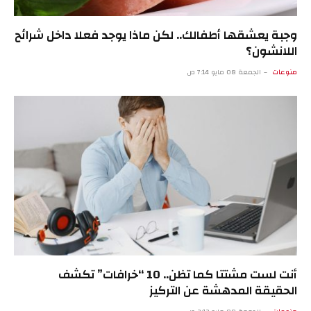
وجبة يعشقها أطفالك.. لكن ماذا يوجد فعلا داخل شرائح
اللانشون؟
منوعات
الجمعة 08 مايو 7:14 ص
أنت لست مشتتا كما تظن.. 10 “خرافات” تكشف
الحقيقة المدهشة عن التركيز