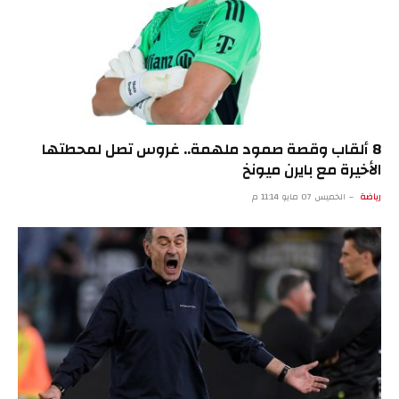
8 ألقاب وقصة صمود ملهمة.. غروس تصل لمحطتها
الأخيرة مع بايرن ميونخ
رياضة
الخميس 07 مايو 11:14 م