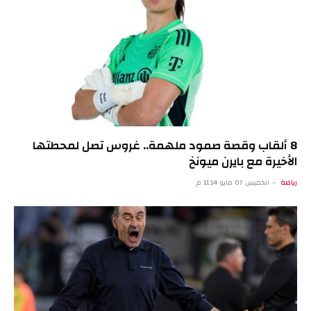
8 ألقاب وقصة صمود ملهمة.. غروس تصل لمحطتها
الأخيرة مع بايرن ميونخ
رياضة
الخميس 07 مايو 11:14 م