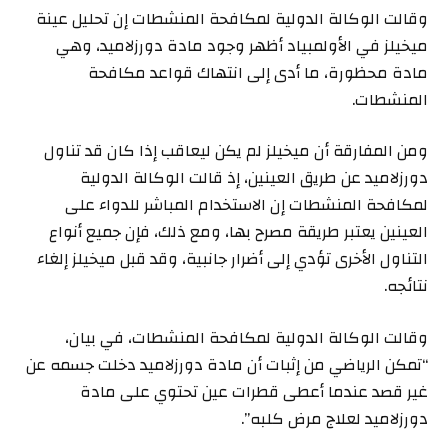
وقالت الوكالة الدولية لمكافحة المنشطات إن تحليل عينة
ميخيلز في الأولمبياد أظهر وجود مادة دورزلامید، وهي
مادة محظورة، ما أدى إلى انتهاك قواعد مكافحة
المنشطات.
ومن المفارقة أن ميخيلز لم يكن ليعاقب إذا كان قد تناول
دورزلامید‭ ‬عن طريق العينين، إذ قالت الوكالة الدولية
لمكافحة المنشطات إن الاستخدام المباشر للدواء على
العينين يعتبر طريقة مصرح بها، ومع ذلك، فإن جميع أنواع
التناول الأخرى تؤدي إلى أضرار جانبية، وقد قبل ميخيلز إلغاء
نتائجه.
وقالت الوكالة الدولية لمكافحة المنشطات، في بيان،
“تمكن الرياضي من إثبات أن مادة دورزلامید‭ ‬دخلت جسمه عن
غير قصد عندما أعطى قطرات عين تحتوي على مادة
دورزلامید‭ ‬لعلاج مرض كلبه”.