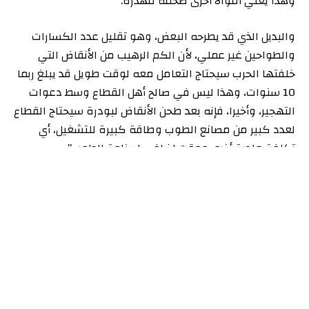
وهذا يعني أموالا أخرى ضخمة مهدرة.
والبديل الذي قد يطرحه البعض، وهو تقليل عدد الكسارات
والطواحين غير عملي، لأن الكم الرهيب من الأنقاض التي
خلفتها الحرب سيحتاج التعامل معه لوقت طويل قد يبلغ ربما
10 سنوات، وهذا ليس في صالح أهل القطاع وسط دعوات
التهجير، وأخيرا، فإنه بعد طحن الأنقاض لبودرة سيحتاج القطاع
لعدد كبير من مصانع الطوب وطاقة كبيرة للتشغيل، أي
تكلفة مادية أخرى ووقت إضافي لصناعة الطوب”.
وخلص حسن من ذلك إلى طرح البديل، وهو الاستفادة من
تجربة اليابان في “تحويل الدمار إلى فرصة للبناء والتمكين
والتوسع وفي وقت أقصر”، وهو ما حدث بعد الحرب العالمية
الثانية، وبعد زلزال كوبي المدمر في عام 1995.
وقال إن “الخطوات الأساسية لتنفيذ هذا المقترح، تبدأ بنقل
المخلفات الخرسانية الكبيرة من مكانها بواسطة سيارات