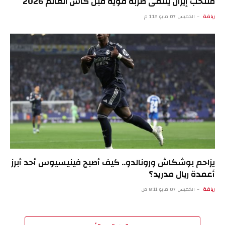
منتخب إيران يتلقى ضربة قوية قبل كأس العالم 2026
رياضة
الخميس 07 مايو 1:12 م
يزاحم بوشكاش ورونالدو.. كيف أصبح فينيسيوس أحد أبرز
أعمدة ريال مدريد؟
رياضة
الخميس 07 مايو 8:11 ص