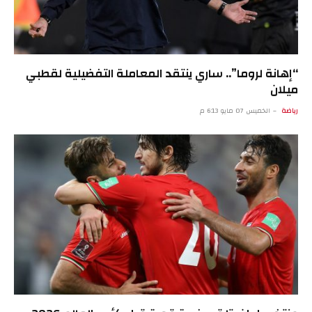
“إهانة لروما”.. ساري ينتقد المعاملة التفضيلية لقطبي
ميلان
رياضة
الخميس 07 مايو 6:13 م