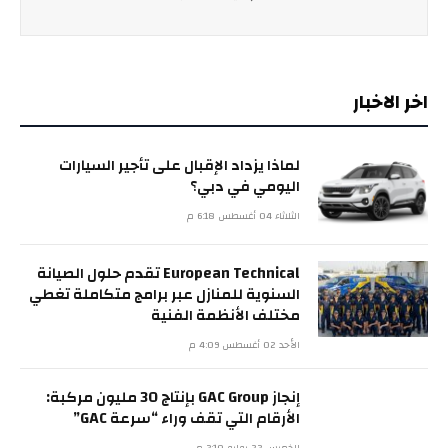
اخر الاخبار
لماذا يزداد الإقبال على تأجير السيارات
اليومي في دبي؟
الثلاثاء 04 أغسطس 6:18 م
European Technical تقدم حلول الصيانة
السنوية للمنازل عبر برامج متكاملة تغطي
مختلف الأنظمة الفنية
الأحد 02 أغسطس 4:09 م
إنجاز GAC Group بإنتاج 30 مليون مركبة:
الأرقام التي تقف وراء “سرعة GAC”