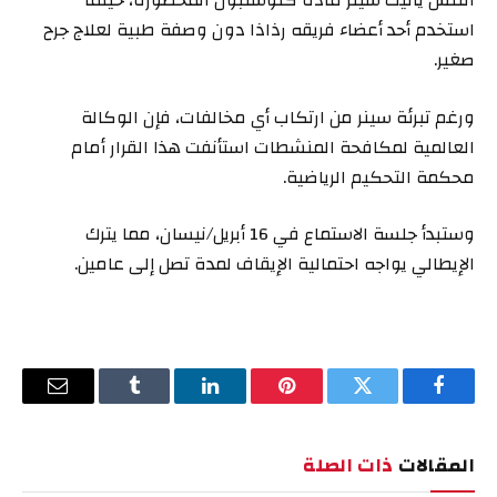
التنس يانيك سينر مادة كلوستبول المحظورة، حينما
استخدم أحد أعضاء فريقه رذاذا‭ ‬دون وصفة طبية لعلاج جرح
صغير.
ورغم تبرئة سينر من ارتكاب أي مخالفات، فإن الوكالة
العالمية لمكافحة المنشطات استأنفت هذا القرار أمام
محكمة التحكيم الرياضية.
وستبدأ جلسة الاستماع في 16 أبريل/نيسان، مما يترك
الإيطالي يواجه احتمالية الإيقاف لمدة تصل إلى عامين.
فيسبوك
تويتر
بينتيريست
لينكدإن
Tumblr
البريد
الإلكترو
المقالات
ذات الصلة