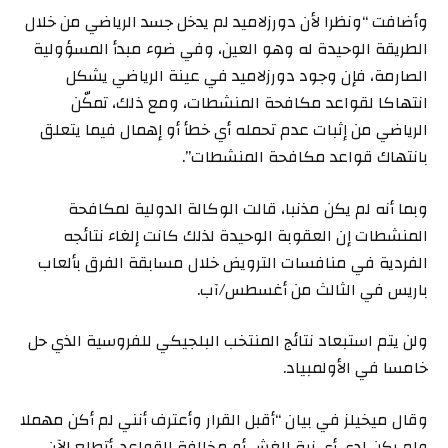
وأضافت “ونظرا لأن دورزلامید‭ ‬لم يدخل جسد الرياضي من خلال
الطريقة الوحيدة له وهو العين، وفي ضوء مبدأ المسؤولية
الصارمة، فإن وجود دورزلامید في عينة الرياضي يشكل
انتهاكا لقواعد مكافحة المنشطات، ومع ذلك، تمكّن
الرياضي من إثبات عدم تحمله أي خطأ أو إهمال فيما يتعلق
بانتهاك قواعد مكافحة المنشطات”.
وبما أنه لم يكن مذنبا، قالت الوكالة الدولية لمكافحة
المنشطات إن العقوبة الوحيدة لذلك كانت إلغاء نتائجه
الفردية في منافسات الترويض خلال مسابقة الفرق بألعاب
باريس في الثالث من أغسطس/آب.
ولن يتم استبعاد نتائج المنتخب البلجيكي للفروسية الذي حل
خامسا في الأولمبياد.
وقال ميخيلز في بيان “أقبل القرار وأعترف أنني لم أكن مهملا
ولم يكن لدي أي نية للغش أو مخالفة القواعد. أتطلع الآن