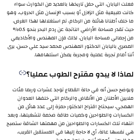
فعلت اليابان، التي حفل تاريخها بالعديد من الكوارث سواء
كانت طبيعية مثل الزلازل أو بسبب الإنسان مثل الحروب، وهو
ما خلف أطنانا هائلة من الركام، تم استغلالها لهذا الغرض،
حيث تقدر مساحة الأراضي الناتجة عن ردم البحر بنحو 0.5%
من إجمالي مساحة اليابان، لذلك فإن المهندس والأكاديمي
المصري باليابان الدكتور المهندس محمد سيد علي حسن، يرى
أننا أمام تجربة عملية ومجربة يمكن استلهامها.
لماذا لا يبدو مقترح الطوب عمليا؟
ويوضح حسن أنه في حالة القطاع توجد عشرات وربما مئات
ملايين الأطنان من الأنقاض والركام التي خلفها العدوان
الهمجي، سيحتاج اقتراح الدكتور حمزة إلى عدد هائل من
الكسارات والطواحين وكميات طاقة ضخمة لتشغيلها، وبعد
انتهاء تلك الكسارات والطواحين من مهمتها الشاقة ستصبح
هي نفسها عالة، أي لا حاجة إليها في المستقبل القريب،