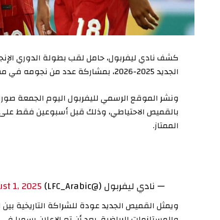
كشف نادي ليفربول، حامل لقب بطولة الدوري الإنجل
الجديد 2025-2026، بمشاركة عدد من نجومه في مقدمتهم الهداف الدولي المصري محمد صلاح.
ونشر الموقع الرسمي لليفربول اليوم الجمعة صور
بالقميص الاحتياطي، وذلك قبل أسبوعين فقط على ا
الممتاز.
— نادي ليفربول (@LFC_Arabic)
st 1, 2025
ويمثل القميص الجديد عودة للشراكة التاريخية بين 
والمستلزمات الرياضية، بعد أن تم الإعلان رسميا في