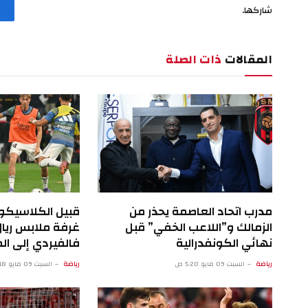
شاركها.
المقالات
ذات الصلة
مدرب اتحاد العاصمة يحذر من
قبيل الكلاسيكو
الزمالك و”اللاعب الخفي” قبل
غرفة ملابس ريال
نهائي الكونفدرالية
فالفيردي إلى 
رياضة
السبت 09 مايو 5:20 ص
رياضة
السبت 09 مايو 12:18 ص