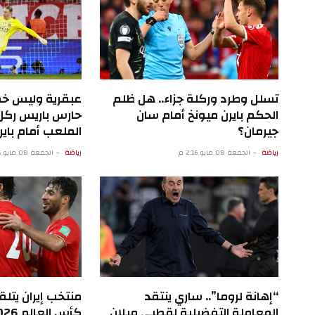
تسلل وطرد وركلة جزاء.. هل ظلم
عبقرية وليس خط
الحكم بايرن ميونخ أمام سان
حارس باريس ركل 
جيرمان؟
الملعب أمام باير
رياضة
الجمعة 08 مايو 2:16 م
رياضة
الجمعة 08 مايو 9:15 ص
“إهانة لروما”.. ساري ينتقد
منتخب إيران يتل
المعاملة التفضيلية لقطبي ميلان
كأس العالم 2026