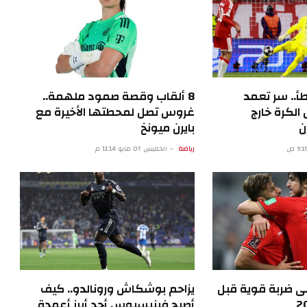
أ.. سر تعمد
8 ألقاب وقصة صمود ملهمة..
الكرة خارج
غروس تصل لمحطتها الأخيرة مع
ن
بايرن ميونخ
رياضة
الخميس 07 مايو 11:14 م
قى ضربة قوية قبل
يزاحم بوشكاش ورونالدو.. كيف
أصبح فينيسيوس أحد أبرز أعمدة