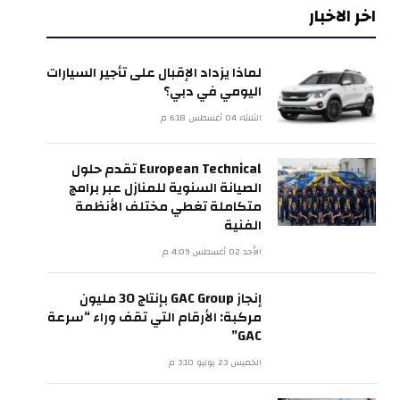
اخر الاخبار
لماذا يزداد الإقبال على تأجير السيارات
اليومي في دبي؟
الثلاثاء 04 أغسطس 6:18 م
European Technical تقدم حلول
الصيانة السنوية للمنازل عبر برامج
متكاملة تغطي مختلف الأنظمة
الفنية
الأحد 02 أغسطس 4:09 م
إنجاز GAC Group بإنتاج 30 مليون
مركبة: الأرقام التي تقف وراء “سرعة
GAC”
الخميس 23 يوليو 3:10 م