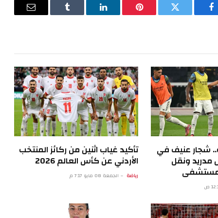
فيسبوك
تويتر
بينتيريست
لينكدإن
Tumblr
البريد
الإلكترون
.. شجار عنيف في
تأكيد غياب اثنين من ركائز المنتخب
 مدريد ونقل
الأردني عن كأس العالم 2026
المستشفى
رياضة
الجمعة 08 مايو 7:17 م