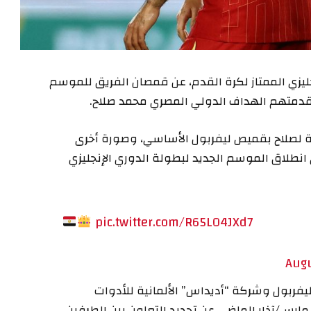
يزي الممتاز لكرة القدم، عن قمصان الفريق للموسم
ة لصلاح بقميص ليفربول الأساسي، وصورة أخرى
نطلاق الموسم الجديد لبطولة الدوري الإنجليزي
pic.twitter.com/R65LO4JXd7
Augu
ليفربول وشركة “أديداس” الألمانية للأدوات
 مارس/آذار الماضي عن تجديد التعاون بين الطرفين.