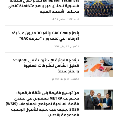
European Technical تقدم حلول الصيانة
السنوية للمنازل عبر برامج متكاملة تغطي
مختلف الأنظمة الفنية
الأحد 02 أغسطس 4:09 م
إنجاز GAC Group بإنتاج 30 مليون مركبة:
الأرقام التي تقف وراء “سرعة GAC”
الخميس 23 يوليو 3:10 م
برنامج الفوترة الإلكترونية في الإمارات:
الدليل الشامل للشركات الصغيرة
والمتوسطة
الخميس 16 يوليو 3:10 م
من ترسيخ القيمة إلى الثقة الرقمية:
مجموعة METRA تستعرض في منتدى
القمة العالمية لمجتمع المعلومات (WSIS)
2026 بجنيف بنية تحتية للأصول الرقمية
المدعومة بالذهب