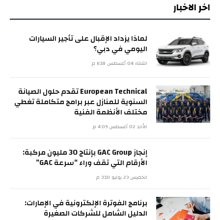
اخر الاخبار
لماذا يزداد الإقبال على تأجير السيارات
اليومي في دبي؟
الثلاثاء 04 أغسطس 6:18 م
European Technical تقدم حلول الصيانة
السنوية للمنازل عبر برامج متكاملة تغطي
مختلف الأنظمة الفنية
الأحد 02 أغسطس 4:09 م
إنجاز GAC Group بإنتاج 30 مليون مركبة:
الأرقام التي تقف وراء “سرعة GAC”
الخميس 23 يوليو 3:10 م
برنامج الفوترة الإلكترونية في الإمارات:
الدليل الشامل للشركات الصغيرة