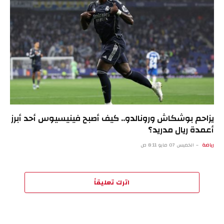
يزاحم بوشكاش ورونالدو.. كيف أصبح فينيسيوس أحد أبرز
أعمدة ريال مدريد؟
رياضة
الخميس 07 مايو 8:11 ص
اترك تعليقاً