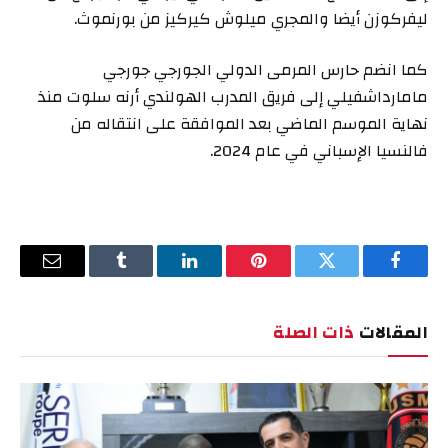
ليفركوزن أيضا والمجري ميلوش كيركيز من بورنموث.
كما انضم حارس المرمى الدولي الجورجي جورجي
مامارداشفيلي إلى فريق المدرب الهولندي أرنه سلوت منذ
نهاية الموسم الماضي بعد الموافقة على انتقاله من
فالنسيا الإسباني في عام 2024.
فيسبوك
تويتر
بينتيريست
لينكدإن
Tumblr
البريد
الإلكترو
المقالات
ذات الصلة