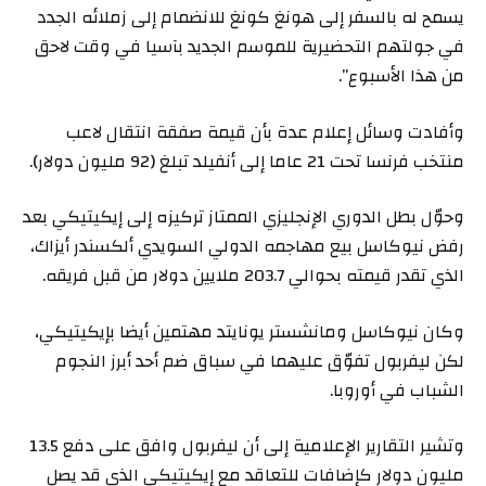
يسمح له بالسفر إلى هونغ كونغ للانضمام إلى زملائه الجدد
في جولتهم التحضيرية للموسم الجديد بآسيا في وقت لاحق
من هذا الأسبوع”.
وأفادت وسائل إعلام عدة بأن قيمة صفقة انتقال لاعب
منتخب فرنسا تحت 21 عاما إلى أنفيلد تبلغ (92 مليون دولار).
وحوّل بطل الدوري الإنجليزي الممتاز تركيزه إلى إيكيتيكي بعد
رفض نيوكاسل بيع مهاجمه الدولي السويدي ألكسندر أيزاك،
الذي تقدر قيمته بحوالي 203.7 ملايين دولار من قبل فريقه.
وكان نيوكاسل ومانشستر يونايتد مهتمين أيضا بإيكيتيكي،
لكن ليفربول تفوّق عليهما في سباق ضم أحد أبرز النجوم
الشباب في أوروبا.
وتشير التقارير الإعلامية إلى أن ليفربول وافق على دفع 13.5
مليون دولار كإضافات للتعاقد مع إيكيتيكي الذي قد يصل