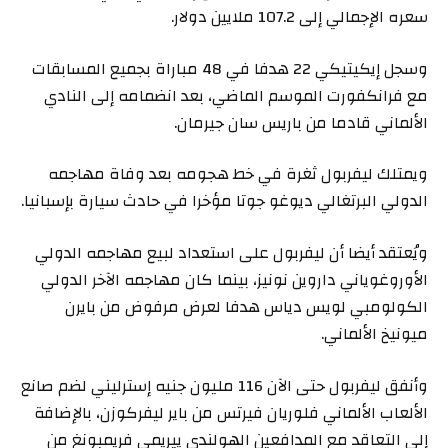
سعره الإجمالي إلى 107.2 ملايين دولار.
وسجل إيكيتيكي 22 هدفا في 48 مباراة بجميع المسابقات
مع فرانكفورت الموسم الماضي، بعد انضمامه إلى النادي
الألماني قادما من باريس سان جيرمان.
ويمتلك ليفربول ثغرة في خط هجومه بعد وفاة مهاجمه
الدولي البرتغالي ديوغو جوتا مؤخرا في حادث سيارة بإسبانيا.
ويُعتقد أيضا أن ليفربول على استعداد لبيع مهاجمه الدولي
الأوروغوياني داروين نونيز، بينما كان مهاجمه الآخر الدولي
الكولومبي لويس دياس هدفا لعرض مرفوض من بايرن
ميونيخ الألماني.
وأنفق ليفربول حتى الآن 116 مليون جنيه إسترليني لضم صانع
الألعاب الألماني فلوريان فيرتس من باير ليفركوزن، بالإضافة
إلى التعاقد مع المدافعين الهولندي ييريمي فريمبونغ من