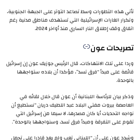
تأتي هذه التطورات وسط تصاعد التوتر على الجبهة الجنوبية،
وتكرار الغارات الإسرائيلية التي تستهدف مناطق مدنية رغم
اتفاق وقف إطلاق النار الساري منذ أواخر 2024.
تصريحات عون
وردا على تلك الانتهاكات، قال الرئيس جوزيف عون إن إسرائيل
قائمة على مبدأ “فرق تسد”، مؤكدا أن بلاده ستواجهها
بالوحدة.
وذكر بيان للرئاسة اللبنانية أن عون قال خلال لقائه في
العاصمة بيروت مفتي البلاد عبد اللطيف دريان “نستطيع أن
نواجه التحديات أيا كان مصدرها، لا سيما من إسرائيل التي
تقوم على التفرقة ومبدأ فرق تسد، وسنواجهها بالوحدة”.
وشدد عون على أن “اللبناني تعب ولم يعد قادرا على تحمل