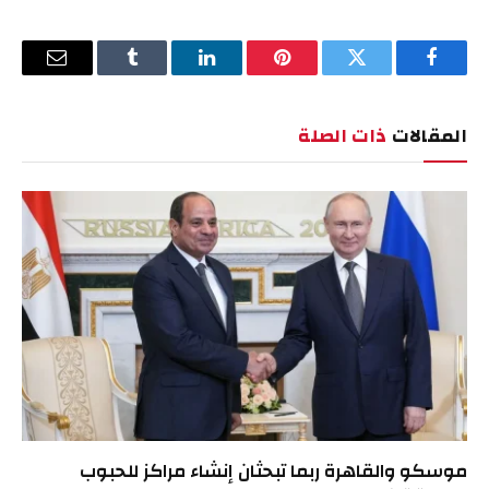
فيسبوك
تويتر
بينتيريست
لينكدإن
Tumblr
البريد
الإلكترو
المقالات
ذات الصلة
موسكو والقاهرة ربما تبحثان إنشاء مراكز للحبوب