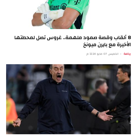
8 ألقاب وقصة صمود ملهمة.. غروس تصل لمحطتها
الأخيرة مع بايرن ميونخ
رياضة
الخميس 07 مايو 11:14 م