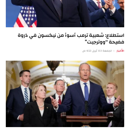
استطلاع: شعبية ترمب أسوأ من نيكسون في ذروة
فضيحة “ووترجيت”
الأخبار
الجمعة 03 أبريل 6:13 ص