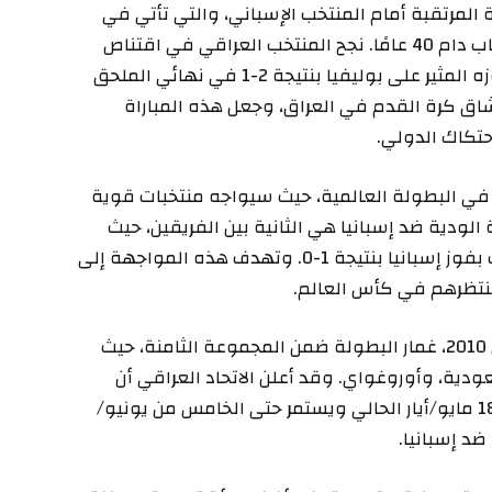
 المرتقبة أمام المنتخب الإسباني، والتي تأتي في
أعقاب تأهل أسود الرافدين إلى كأس العالم بعد غياب دام 40 عامًا. نجح المنتخب العراقي في اقتناص
المقعد الأخير المتاح للمشاركة في البطولة بعد فوزه المثير على بوليفيا بنتيجة 2-1 في نهائي الملحق
لعشاق كرة القدم في العراق، وجعل هذه المباراة
حتكاك الدولي.
ي البطولة العالمية، حيث سيواجه منتخبات قوية
 الودية ضد إسبانيا هي الثانية بين الفريقين، حيث
سبق أن التقيا في كأس القارات عام 2009، وانتهت بفوز إسبانيا بنتيجة 1-0. وتهدف هذه المواجهة إلى
ي تنتظرهم في كأس العالم.
من جانبه، سيخوض المنتخب الإسباني، بطل مونديال 2010، غمار البطولة ضمن المجموعة الثامنة، حيث
دية، وأوروغواي. وقد أعلن الاتحاد العراقي أن
الفريق سيدخل معسكرًا تدريبيًا في إسبانيا يبدأ من 18 مايو/أيار الحالي ويستمر حتى الخامس من يونيو/
ضد إسبانيا.