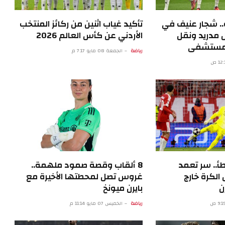
.. شجار عنيف في
تأكيد غياب اثنين من ركائز المنتخب
 مدريد ونقل
الأردني عن كأس العالم 2026
المستشفى
رياضة
الجمعة 08 مايو 7:17 م
أ.. سر تعمد
8 ألقاب وقصة صمود ملهمة..
الكرة خارج
غروس تصل لمحطتها الأخيرة مع
ن
بايرن ميونخ
رياضة
الخميس 07 مايو 11:14 م