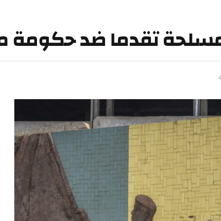
لمسلحة تقدما ضد حكومة م