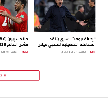
“إهانة لروما”.. ساري ينتقد
منتخب إيران يتل
المعاملة التفضيلية لقطبي ميلان
كأس العالم 2026
رياضة
الخميس 07 مايو 6:13 م
رياضة
الخميس 07 مايو 1:12 م
اترك 