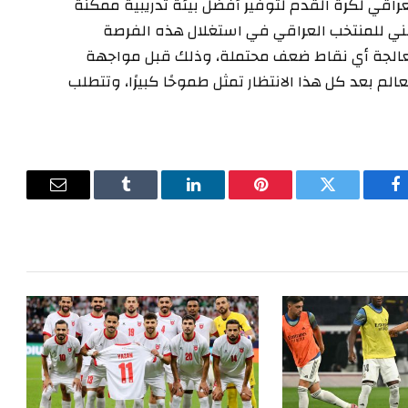
لعراقي لكرة القدم لتوفير أفضل بيئة تدريبية ممكنة
فني للمنتخب العراقي في استغلال هذه الفرصة
ومعالجة أي نقاط ضعف محتملة، وذلك قبل مواجهة
م بعد كل هذا الانتظار تمثل طموحًا كبيرًا، وتتطلب
فيسبوك
تويتر
بينتيريست
لينكدإن
Tumblr
البريد
الإلكترون