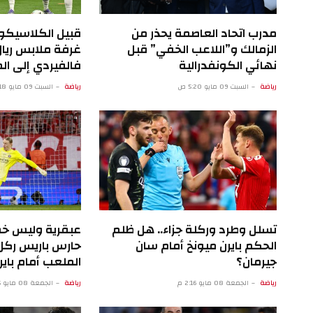
مدرب اتحاد العاصمة يحذر من
قبيل الكلاسيكو
الزمالك و”اللاعب الخفي” قبل
غرفة ملابس ريال
نهائي الكونفدرالية
فالفيردي إلى 
رياضة
السبت 09 مايو 5:20 ص
رياضة
السبت 09 مايو 12:18 ص
تسلل وطرد وركلة جزاء.. هل ظلم
عبقرية وليس خط
الحكم بايرن ميونخ أمام سان
حارس باريس ركل 
جيرمان؟
الملعب أمام باير
رياضة
الجمعة 08 مايو 2:16 م
رياضة
الجمعة 08 مايو 9:15 ص