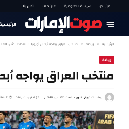
من نحن
سياسة الخصوصية
اعلن معنا
اتصل بنا
الرئيسية
الرئيسية
رياضة
منتخب العراق يواجه أبطال أوروبا استعدادا لكأس العال
»
»
رياضة
منتخب العراق يواجه أبط
بواسطة
فريق التحرير
السبت 02 مايو 5:48 م
لا توجد تعليقات
2 دقائق