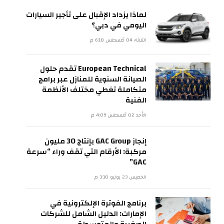
لماذا يزداد الإقبال على تأجير السيارات
اليومي في دبي؟
الثلاثاء 04 أغسطس 6:18 م
European Technical تقدم حلول
الصيانة السنوية للمنازل عبر برامج
متكاملة تغطي مختلف الأنظمة
الفنية
الأحد 02 أغسطس 4:09 م
إنجاز GAC Group بإنتاج 30 مليون
مركبة: الأرقام التي تقف وراء “سرعة
GAC”
الخميس 23 يوليو 3:10 م
برنامج الفوترة الإلكترونية في
الإمارات: الدليل الشامل للشركات