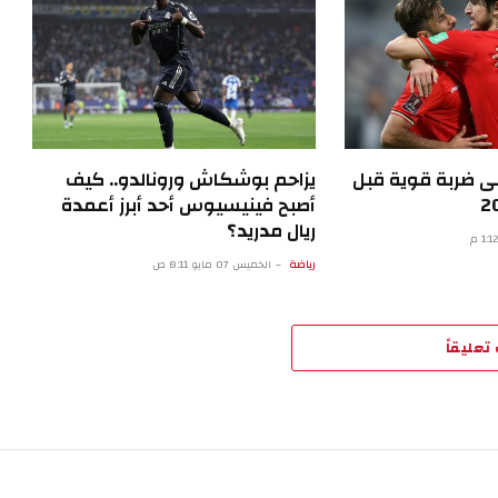
قى ضربة قوية قبل
يزاحم بوشكاش ورونالدو.. كيف
أصبح فينيسيوس أحد أبرز أعمدة
ريال مدريد؟
رياضة
الخميس 07 مايو 8:11 ص
تعليقاً