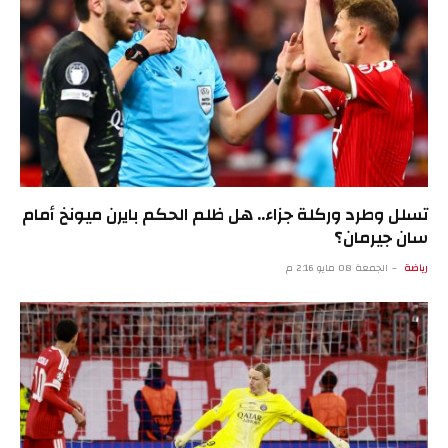
تسلل وطرد وركلة جزاء.. هل ظلم الحكم بايرن ميونخ أمام
سان جيرمان؟
رياضة
الجمعة 08 مايو 2:16 م