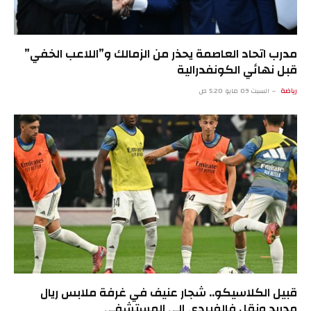
مدرب اتحاد العاصمة يحذر من الزمالك و”اللاعب الخفي”
قبل نهائي الكونفدرالية
رياضة
السبت 09 مايو 5:20 ص
قبيل الكلاسيكو.. شجار عنيف في غرفة ملابس ريال
مدريد ونقل فالفيردي إلى المستشفى