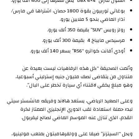
أستون مارتن “DBX 4×4” يصل سعرها إلى 400 ألف يورو.
بوغاتي توربيون بقوة 1800 حصان، اشتراها في مارس/
آذار الماضي بنحو 5 ملايين يورو.
رولز رويس “SUV” بقيمة 350 ألف يورو.
مرسيدس مايباخ 4 بقيمة 300 ألف يورو.
أودي أفانت كواترو “RS6” بسعر 140 ألف يورو.
وأتمت الصحيفة “كل هذه الرفاهيات ليست بعيدة عن
متناول من يتقاضى نصف مليون جنيه إسترليني أسبوعيا،
وهو مبلغ يكفي لاقتناء أي سيارة تخطر على البال”.
وعلى الصعيد الرياضي، يستعد هالاند وفريقه مانشستر سيتي
لبدء حملة استعادة لقب الدوري الإنجليزي الممتاز لكرة
القدم، الذي تنازل عنه الموسم الماضي لصالح ليفربول.
ويحل “السيتزنز” ضيفا على وولفرهامبتون بملعب مولينيو،