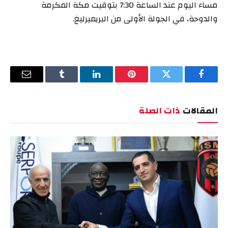
مساء اليوم عند الساعة 7:30 بتوقيت مكة المكرمة
والدوحة، في الجولة الأولى من البريميرليغ.
فيسبوك
تويتر
بينتيريست
لينكدإن
Tumblr
البريد
الإلكترو
المقالات
ذات الصلة