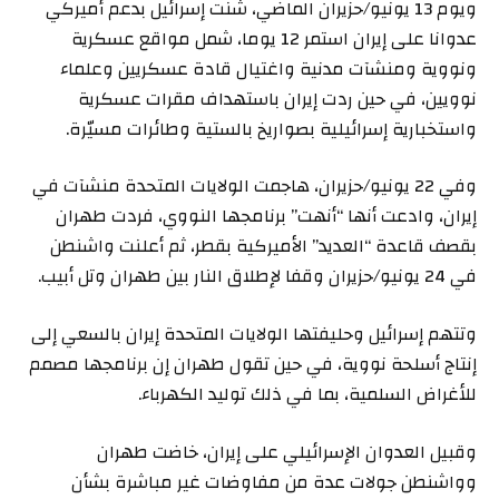
ويوم 13 يونيو/حزيران الماضي، شنت إسرائيل بدعم أميركي
عدوانا على إيران استمر 12 يوما، شمل مواقع عسكرية
ونووية ومنشآت مدنية واغتيال قادة عسكريين وعلماء
نوويين، في حين ردت إيران باستهداف مقرات عسكرية
واستخبارية إسرائيلية بصواريخ بالستية وطائرات مسيّرة.
وفي 22 يونيو/حزيران، هاجمت الولايات المتحدة منشآت في
إيران، وادعت أنها “أنهت” برنامجها النووي، فردت طهران
بقصف قاعدة “العديد” الأميركية بقطر، ثم أعلنت واشنطن
في 24 يونيو/حزيران وقفا لإطلاق النار بين طهران وتل أبيب.
وتتهم إسرائيل وحليفتها الولايات المتحدة إيران بالسعي إلى
إنتاج أسلحة نووية، في حين تقول طهران إن برنامجها مصمم
للأغراض السلمية، بما في ذلك توليد الكهرباء.
وقبيل العدوان الإسرائيلي على إيران، خاضت طهران
وواشنطن جولات عدة من مفاوضات غير مباشرة بشأن