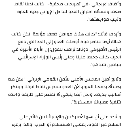
وأضاف لاريجاني -في تصريحات صحفية- “كانت لدينا نقاط
ضعف ومسألة اختراق العدو للداخل الإيراني جدية للغاية
وتجب مواجهتها”.
وأردف قائلا: “كانت هناك مواطن ضعف مؤلمة، لكن كانت
هناك أيضا عناصر قوة أوصلت العدو إلى الحد الذي دفع
الرئيس الأميركي دونالد ترامب للقول: إن الأيام الأخيرة في
الحرب كانت جحيما علينا وعلى رئيس الوزراء الإسرائيلي
بنيامين نتنياهو”.
وتابع أمين المجلس الأعلى للأمن القومي الإيراني، “لكن هذا
يجب ألا يدفعنا للغرور، لأن العدو سيدرس نقاط قوتنا ويبتكر
أساليب جديدة، ونحن أيضا ينبغي ألا نقتصر على طريقة واحدة
لتنفيذ عملياتنا العسكرية”.
وشدد على أن نهج الأميركيين والإسرائيليين قائم على
السلام عبر القوة، بمعنى الاستسلام أو الحرب، وهذا يزعزع