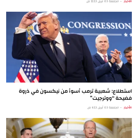
الأخبار
الجمعة 03 أبريل 11:13 ص
استطلاع: شعبية ترمب أسوأ من نيكسون في ذروة
فضيحة “ووترجيت”
الأخبار
الجمعة 03 أبريل 6:13 ص