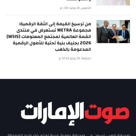
الخميس 16 يوليو 3:10 م
من ترسيخ القيمة إلى الثقة الرقمية:
مجموعة METRA تستعرض في منتدى
القمة العالمية لمجتمع المعلومات (WSIS)
2026 بجنيف بنية تحتية للأصول الرقمية
المدعومة بالذهب
الجمعة 10 يوليو 10:19 م
صحيفة العرب تربيون هي صحيفة يومية عربية تهتم بآخر اخبار المملكة