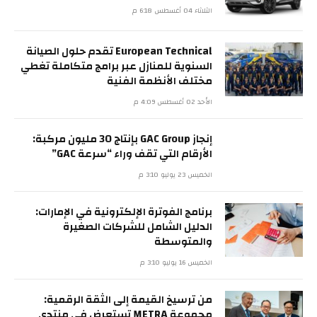
الثلاثاء 04 أغسطس 6:18 م
European Technical تقدم حلول الصيانة
السنوية للمنازل عبر برامج متكاملة تغطي
مختلف الأنظمة الفنية
الأحد 02 أغسطس 4:09 م
إنجاز GAC Group بإنتاج 30 مليون مركبة:
الأرقام التي تقف وراء “سرعة GAC”
الخميس 23 يوليو 3:10 م
برنامج الفوترة الإلكترونية في الإمارات:
الدليل الشامل للشركات الصغيرة
والمتوسطة
الخميس 16 يوليو 3:10 م
من ترسيخ القيمة إلى الثقة الرقمية:
مجموعة METRA تستعرض في منتدى