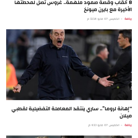
8 ألقاب وقصة صمود ملهمة.. غروس تصل لمحطتها
الأخيرة مع بايرن ميونخ
رياضة
الخميس 07 مايو 11:14 م
“إهانة لروما”.. ساري ينتقد المعاملة التفضيلية لقطبي
ميلان
رياضة
الخميس 07 مايو 6:13 م