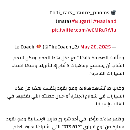
Dodi_cars_france_photos
(Insta)
#Bugatti
#Haaland
pic.twitter.com/wCMRu7rVlu
(@TheCoach_2)
May 28, 2025
— Le Coach
وعلّقت الصحيفة ذاتها “مع دخل بهذا الحجم، يمكن للنجم
الشاب أن يستمتع برفاهيات لا تُتاح إلا للأثرياء، ومنها اقتناء
السيارات الفاخرة”.
وغالبا ما يُشاهد هالاند، وهو يقود بنفسه بعضا من هذه
السيارات في شوارع إنجلترا، أو خلال عطلته التي يقضيها في
الغالب بإسبانيا.
وظهر هالاند مؤخرا في أحد شوارع ماربيا الإسبانية وهو يقود
سيارة من نوع فيراري “GTS 812” التي اشتراها بداية العام