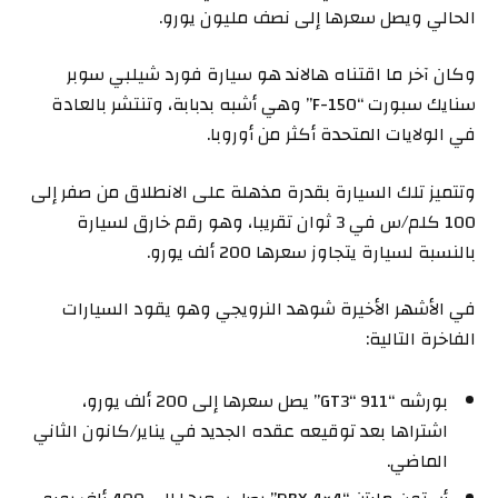
الحالي ويصل سعرها إلى نصف مليون يورو.
وكان آخر ما اقتناه هالاند هو سيارة فورد شيلبي سوبر
سنايك سبورت “F-150” وهي أشبه بدبابة، وتنتشر بالعادة
في الولايات المتحدة أكثر من أوروبا.
وتتميز تلك السيارة بقدرة مذهلة على الانطلاق من صفر إلى
100 كلم/س في 3 ثوان تقريبا، وهو رقم خارق لسيارة
بالنسبة لسيارة يتجاوز سعرها 200 ألف يورو.
في الأشهر الأخيرة شوهد النرويجي وهو يقود السيارات
الفاخرة التالية:
بورشه “911 “GT3” يصل سعرها إلى 200 ألف يورو،
اشتراها بعد توقيعه عقده الجديد في يناير/كانون الثاني
الماضي.