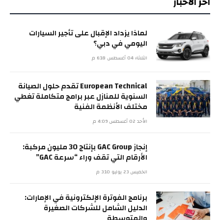
اخر الاخبار
لماذا يزداد الإقبال على تأجير السيارات
اليومي في دبي؟
الثلاثاء 04 أغسطس 6:18 م
European Technical تقدم حلول الصيانة
السنوية للمنازل عبر برامج متكاملة تغطي
مختلف الأنظمة الفنية
الأحد 02 أغسطس 4:09 م
إنجاز GAC Group بإنتاج 30 مليون مركبة:
الأرقام التي تقف وراء “سرعة GAC”
الخميس 23 يوليو 3:10 م
برنامج الفوترة الإلكترونية في الإمارات:
الدليل الشامل للشركات الصغيرة
والمتوسطة