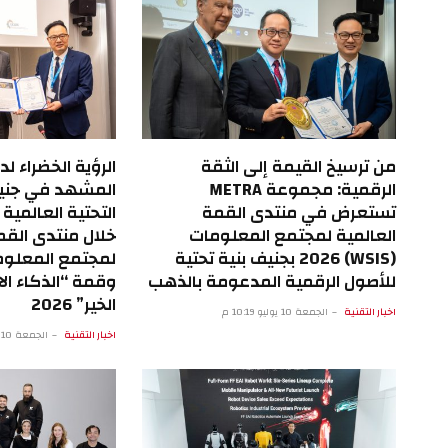
من ترسيخ القيمة إلى الثقة
الرؤية الخضراء لد
الرقمية: مجموعة METRA
المشهد في جنيف:
تستعرض في منتدى القمة
التحتية العالمية
العالمية لمجتمع المعلومات
خلال منتدى القم
(WSIS) 2026 بجنيف بنية تحتية
للأصول الرقمية المدعومة بالذهب
وقمة “الذكاء ا
الخير” 2026
اخبار التقنية
الجمعة 10 يوليو 10:19 م
اخبار التقنية
الجمعة 10 يوليو 2:36 م