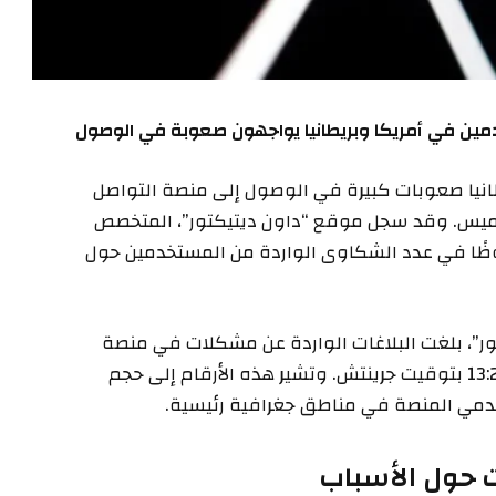
ين في أمريكا وبريطانيا يواجهون صعوبة في الوصول
طانيا صعوبات كبيرة في الوصول إلى منصة التواصل
لخميس. وقد سجل موقع “داون ديتيكتور”، المتخصص
لحوظًا في عدد الشكاوى الواردة من المستخدمين حول
ور”، بلغت البلاغات الواردة عن مشكلات في منصة
“إكس” أكثر من 23 ألفًا و210 بلاغًا بحلول الساعة 13:24 بتوقيت جرينتش. وتشير هذه الأرقام إلى حجم
خدمي المنصة في مناطق جغرافية رئيسية.
 حول الأسباب