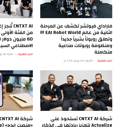
فاراداي فيوتشر تكشف عن المرحلة
CNTXT AI 
الثانية من عالم FF EAI Robot World
وتطلق روبوتاً بشرياً جديداً
60 مليون دولار
ومنظومة روبوتات صناعية
الاصطناعي السياد
متكاملة
اخبار التقنية
الثلاثاء 16 يونيو 9:27 م
اخبار التقنية
الأربعاء 24 يونيو 2:20 م
شركة CNTXT AI تستحوذ على
Actualize لتعزيز ريادتها في الذكاء