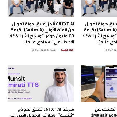
تُنجز إغلاق جولة تمويل
CNTXT AI تُنجز إغلاق جولة تمويل
من الفئة الأولى (Series A) بقيمة
من الفئة الأولى (Series A) بقيمة
 لتوسيع نشر الذكاء
60 مليون دولار لتوسيع نشر الذكاء
ي عالميًا
الاصطناعي السيادي عالميًا
اخبار التقنية
الثلاثاء 16 يونيو 9:27 م
شركة CNTXT AI تكشف عن
شركة CNTXT AI تطلق نموذج
«منصت إيدج» (Munsit Edge):
“مُنصِت” الإماراتي لتحويل النص إلى