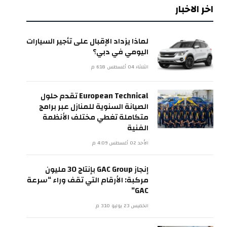
اخر الاخبار
لماذا يزداد الإقبال على تأجير السيارات
اليومي في دبي؟
الثلاثاء 04 أغسطس 6:18 م
European Technical تقدم حلول
الصيانة السنوية للمنازل عبر برامج
متكاملة تغطي مختلف الأنظمة
الفنية
الأحد 02 أغسطس 4:09 م
إنجاز GAC Group بإنتاج 30 مليون
مركبة: الأرقام التي تقف وراء “سرعة
GAC”
الخميس 23 يوليو 3:10 م