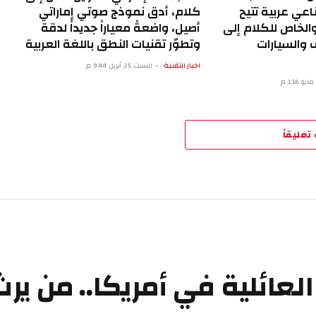
اعي عربية تتيح
كلام، أدق نموذج صوتي إماراتي
والخاص للكلام إلى
أصيل، واضعةً معياراً جديداً لدقة
 والسيارات
وتطوّر تقنيات النطق باللغة العربية
اخبار التقنية
السبت 25 أبريل 9:44 م
تعليقاً
لعائلية في أمريكا.. من ير