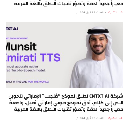
معياراً جديداً لدقة وتطوّر تقنيات النطق باللغة العربية
اخبار التقنية
السبت 25 أبريل 9:44 م
شركة CNTXT AI تطلق نموذج “مُنصِت” الإماراتي لتحويل
النص إلى كلام، أدق نموذج صوتي إماراتي أصيل، واضعةً
معياراً جديداً لدقة وتطوّر تقنيات النطق باللغة العربية
اخبار التقنية
السبت 25 أبريل 9:44 م