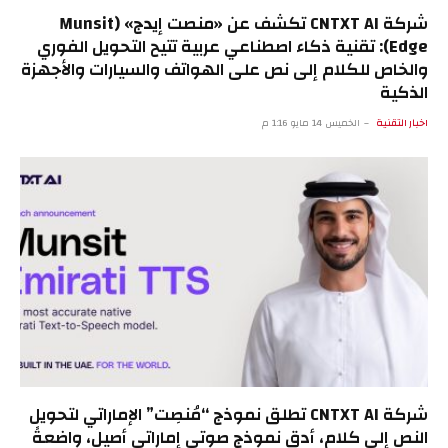
شركة CNTXT AI تكشف عن «منصت إيدج» (Munsit
Edge): تقنية ذكاء اصطناعي عربية تتيح التحويل الفوري
والخاص للكلام إلى نص على الهواتف والسيارات والأجهزة
الذكية
اخبار التقنية
الخميس 14 مايو 1:16 م
شركة CNTXT AI تطلق نموذج “مُنصِت” الإماراتي لتحويل
النص إلى كلام، أدق نموذج صوتي إماراتي أصيل، واضعةً