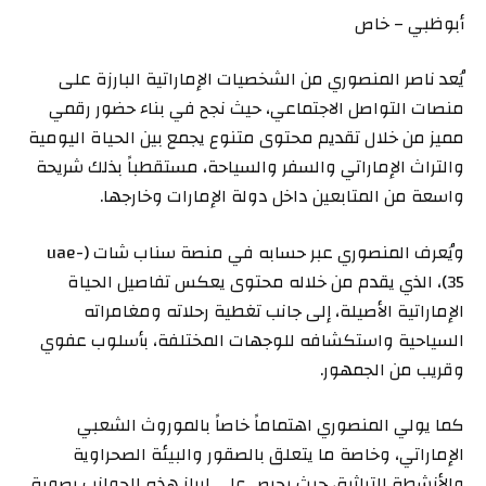
أبوظبي – خاص
يُعد ناصر المنصوري من الشخصيات الإماراتية البارزة على
منصات التواصل الاجتماعي، حيث نجح في بناء حضور رقمي
مميز من خلال تقديم محتوى متنوع يجمع بين الحياة اليومية
والتراث الإماراتي والسفر والسياحة، مستقطباً بذلك شريحة
واسعة من المتابعين داخل دولة الإمارات وخارجها.
ويُعرف المنصوري عبر حسابه في منصة سناب شات (uae-
35)، الذي يقدم من خلاله محتوى يعكس تفاصيل الحياة
الإماراتية الأصيلة، إلى جانب تغطية رحلاته ومغامراته
السياحية واستكشافه للوجهات المختلفة، بأسلوب عفوي
وقريب من الجمهور.
كما يولي المنصوري اهتماماً خاصاً بالموروث الشعبي
الإماراتي، وخاصة ما يتعلق بالصقور والبيئة الصحراوية
والأنشطة التراثية، حيث يحرص على إبراز هذه الجوانب بصورة