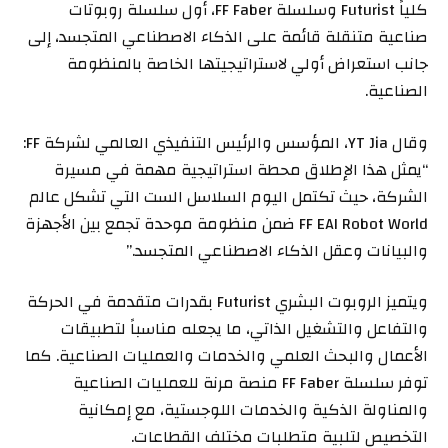
كلياً Futurist وسلسلة FF Faber، أول سلسلة روبوتات
صناعية متنقلة قائمة على الذكاء الاصطناعي المتجسد، إلى
جانب استعراض أولي لاستراتيجيتها الخاصة بالمنظومة
الصناعية.
وقال YT Jia، المؤسس والرئيس التنفيذي العالمي لشركة FF:
“يمثل هذا الإطلاق محطة استراتيجية مهمة في مسيرة
الشركة، حيث تكتمل اليوم السلاسل الست التي تشكل عالم
FF EAI Robot World ضمن منظومة موحدة تجمع بين الأجهزة
والبيانات وعقل الذكاء الاصطناعي المتجسد.”
ويتميز الروبوت البشري Futurist بقدرات متقدمة في الحركة
والتفاعل والتشغيل الذاتي، ما يجعله مناسباً لتطبيقات
الأعمال والبحث العلمي والخدمات والعمليات الصناعية. كما
توفر سلسلة FF Faber منصة مرنة للعمليات الصناعية
والمناولة الذكية والخدمات اللوجستية، مع إمكانية
التخصيص لتلبية متطلبات مختلف القطاعات.