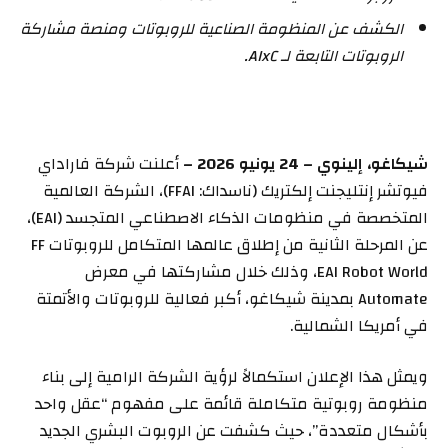
الكشف عن المنظومة الصناعية للروبوتات ومنصة مشاركة
الروبوتات التابعة لـ
AIxC
.
شيكاغو، إلينوي – 24 يونيو 2026 –
أعلنت شركة فاراداي
فيوتشر إنتليجنت إلكتريك (ناسداك: FFAI)، الشركة العالمية
المتخصصة في منظومات الذكاء الاصطناعي المتجسد (EAI)،
عن المرحلة الثانية من إطلاق عالمها المتكامل للروبوتات FF
EAI Robot World، وذلك خلال مشاركتها في معرض
Automate بمدينة شيكاغو، أكبر فعالية للروبوتات والأتمتة
في أمريكا الشمالية.
ويمثل هذا الإعلان استكمالاً لرؤية الشركة الرامية إلى بناء
منظومة روبوتية متكاملة قائمة على مفهوم “عقل واحد
بأشكال متعددة”، حيث كشفت عن الروبوت البشري الجديد