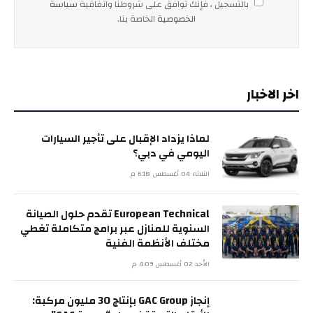
بالتسجيل ، فإنك توافق على شروطنا واتفاقية
سياسة
الخصوصية
الخاصة بنا.
اخر الاخبار
لماذا يزداد الإقبال على تأجير السيارات
اليومي في دبي؟
الثلاثاء 04 أغسطس 6:18 م
European Technical تقدم حلول الصيانة
السنوية للمنازل عبر برامج متكاملة تغطي
مختلف الأنظمة الفنية
الأحد 02 أغسطس 4:09 م
إنجاز GAC Group بإنتاج 30 مليون مركبة: