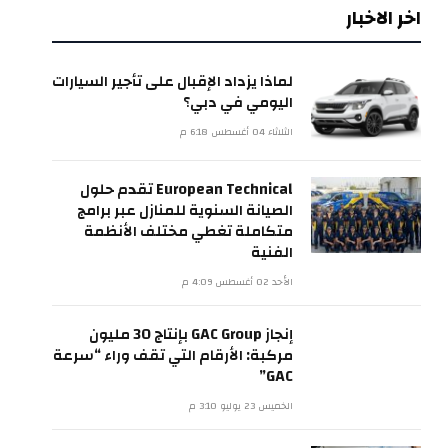
اخر الاخبار
لماذا يزداد الإقبال على تأجير السيارات
اليومي في دبي؟
الثلاثاء 04 أغسطس 6:18 م
European Technical تقدم حلول
الصيانة السنوية للمنازل عبر برامج
متكاملة تغطي مختلف الأنظمة
الفنية
الأحد 02 أغسطس 4:09 م
إنجاز GAC Group بإنتاج 30 مليون
مركبة: الأرقام التي تقف وراء “سرعة
GAC”
الخميس 23 يوليو 3:10 م