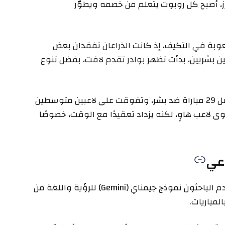
ز، أصبح كل روبوت يتعلم من خصمه ويطوّر
وبة في التكيف، إذ كانت الذراعان تفقدان بعض
بين بشريين، بدأت تظهر بوادر تقدم لافت، بفضل تنوع
ووفق الباحثين، فازت الروبوتات بنسبة 45% من أصل 29 مباراة ضد بشر، وتفوقت على لاعبين متوسطين
 في مستوى لاعب هاوٍ، لكنه يزداد تعقيدًا مع الوقت، خصوصًا
اعي
التحسينات لم تتوقف على التمرين الفعلي، إذ استخدم الباحثون نموذج جيمناي (Gemini) للرؤية واللغة من
مباريات.