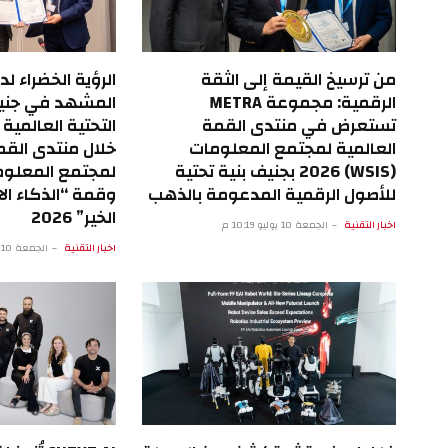
من ترسيخ القيمة إلى الثقة
الرؤية الخضراء لد
الرقمية: مجموعة METRA
المشهد في جنيف:
تستعرض في منتدى القمة
التحتية العالمية
العالمية لمجتمع المعلومات
خلال منتدى القم
(WSIS) 2026 بجنيف بنية تحتية
للأصول الرقمية المدعومة بالذهب
وقمة “الذكاء ا
الخير” 2026
اخبار التقنية
الجمعة 10 يوليو 10:19 م
اخبار التقنية
الجمعة 10 يوليو 2:36 م