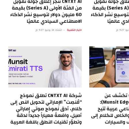
تُنجز إغلاق جولة تمويل
CNTXT AI تُنجز إغلاق جولة تمويل
من الفئة الأولى (Series A) بقيمة
من الفئة الأولى (Series A) بقيمة
 لتوسيع نشر الذكاء
60 مليون دولار لتوسيع نشر الذكاء
ي عالميًا
الاصطناعي السيادي عالميًا
اخبار التقنية
الثلاثاء 16 يونيو 9:27 م
شركة CNTXT AI تكشف عن
شركة CNTXT AI تطلق نموذج
«منصت إيدج» (Munsit Edge):
“مُنصِت” الإماراتي لتحويل النص إلى
اعي عربية تتيح
كلام، أدق نموذج صوتي إماراتي
والخاص للكلام إلى
أصيل، واضعةً معياراً جديداً لدقة
 والسيارات
وتطوّر تقنيات النطق باللغة العربية