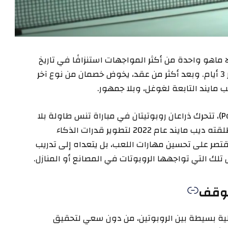
ونيكولا ماهو واحدة من أكثر المواجهات استنزافًا في تاريخ
ويمبلدون، فقد استمرت المباراة 11 ساعة على مدار 3 أيام. وبعد أكثر من عقد، يخوض خصمان من نوع آخر
يب مايند التابعة لغوغل، وبلا جمهور.
فبحسب تقرير لموقع بوبيلار سينس (Popular Science)، تتحرك ذراعان روبوتيتان في مباراة تنس طاولة بلا
نهاية في مركز الأبحاث جنوب لندن، ضمن مشروع أطلقته ديب مايند عام 2022 لتطوير قدرات الذكاء
قتصر على تحسين مهارات اللعب، بل يتعداه إلى تدريب
تلك التي تواجهها الروبوتات في المصانع أو المنازل.
 توقف
دلية بسيطة بين الروبوتين، من دون سعي لتحقيق