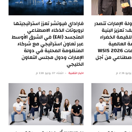
ولة الإمارات تتصدر
فاراداي فيوتشر تعزز استراتيجيتها
 تعزيز البنية
لروبوتات الذكاء الاصطناعي
 للقيمة الخضراء
المتجسد (EAI) في الشرق الأوسط
ة العالمية
عبر تعاون استراتيجي مع شركاء
لمجتمع المعلومات WSIS 2026
المنظومة المحلية في دولة
لاصطناعي من أجل
الإمارات ودول مجلس التعاون
الخليجي
اخبار التقنية
الثلاثاء 07 يوليو 1:18 م