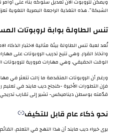
ويمكن للروبوت الآن تعديل سلوكه بناء على أوامر نص
الشبكة”. هذه التغذية الراجعة البصرية اللغوية تعز
تنس الطاولة بوابة لروبوتات المس
تُعد لعبة تنس الطاولة بيئة مثالية لاختبار الذكاء ا
واتخاذ القرار. وهي تتيح تدريب الروبوتات على مهارا
الوقت الحقيقي، وهي مهارات ضرورية للروبوتات ال
ورغم أن الروبوتات المتقدمة ما زالت تتعثر في مهام 
فإن التطورات الأخيرة -كنجاح ديب مايند في تعليم ر
قدّمته بوسطن ديناميكس- تشير إلى تقارب تدريجي بين
نحو ذكاء عام قابل للتكيف
يرى خبراء ديب مايند أن هذا النهج في التعلم، القا