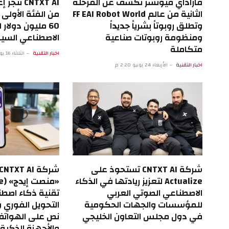
فاراداي فيوتشر تكشف عن المرحلة
CNTXT AI 
الثانية من عالم FF EAI Robot World
وتطلق روبوتاً بشرياً جديداً
60 مليون دولار
ومنظومة روبوتات صناعية
الاصطناعي السياد
متكاملة
اخبار التقنية
الثلاثاء 16 يونيو 9:27 م
اخبار التقنية
الأربعاء 24 يونيو 2:20 م
شركة CNTXT AI تستحوذ على
Actualize لتعزيز ريادتها في الذكاء
الاصطناعي الصوتي العربي
تقنية ذكاء اصطن
للمؤسسات والجهات الحكومية
التحويل الفوري 
في دول مجلس التعاون الخليجي
نص على الهواتف
والأجهزة الذكية