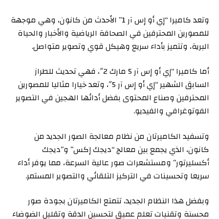
وتعد كاميرا “إي أو إس آر 1” الأحدث من كانون، وهي موجهة
للمصورين المحترفين في الصحافة الرياضية والأخبار والحياة
البرية، وتتميز بأداء سريع وهيكل قوي وتصوير متواصل.
أما كاميرا “إي أو إس آر 5 مارك 2″، فهي تحديث للطراز
السابق الشهير “إي أو إس آر 5″، وتعد خيارا مثاليا للمصورين
المحترفين وصناع المحتوى بفضل أدائها الهجين في التصوير
الفوتوغرافي والفيديو.
وتسفيد الكاميرتان من نظام معالجة الصور الجديد من
كانون، الذي يجمع بين معالج “ديجك إكس” و”ديجك
أكسليرتور” ومستشعرات صور عالية السرعة، مما يوفر أداء
سريعا وتحسينات في التركيز التلقائي والتصوير المستمر.
وبفضل هذا النظام الجديد، تتمتع الكاميرتان بجودة صور
محسنة وتقنيات تعلم عميق لتحسين الدقة وتقليل الضوضاء