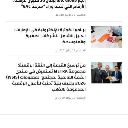
إنجاز GAC Group بإنتاج 30 مليون مركبة:
الأرقام التي تقف وراء “سرعة GAC”
الخميس 23 يوليو 3:10 م
برنامج الفوترة الإلكترونية في الإمارات:
الدليل الشامل للشركات الصغيرة
والمتوسطة
الخميس 16 يوليو 3:10 م
من ترسيخ القيمة إلى الثقة الرقمية:
مجموعة METRA تستعرض في منتدى
القمة العالمية لمجتمع المعلومات (WSIS)
2026 بجنيف بنية تحتية للأصول الرقمية
المدعومة بالذهب
الجمعة 10 يوليو 10:19 م