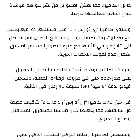
داخل الكاميرا، مما يمكن المصورين من نشر صورهم مباشرة
دون الحاجة لمعالجتها خارجيا.
وتحتوي كاميرا “إي أو إس آر 1” على مستشعر 24 ميغابكسل
مع معالج “ديجك أكسليرتور”، وتستطيع التصوير بسرعة تصل
إلى 40 إطارا في الثانية، مع ميزة التصوير المستمر المسبق
لضمان عدم تفويت اللحظات الحرجة.
وزودت الكاميرا بوحدة تثبيت داخلية تساعد في الحصول
على صور حادة حتى في ظروف الإضاءة الصعبة، وتسجيل
فيديو بدقة “6 كيه” (6K) بسرعة 40 إطارا في الثانية.
في حين جاءت كاميرا “إي أو إس آر 5 مارك 2” بترقيات عديدة
عن سابقتها، مما يجعلها خيارا مناسبا للمصورين المحترفين
وصناع المحتوى.
وتستخدم الكاميرتان نظام التركيز التلقائي الذكي ثنائي