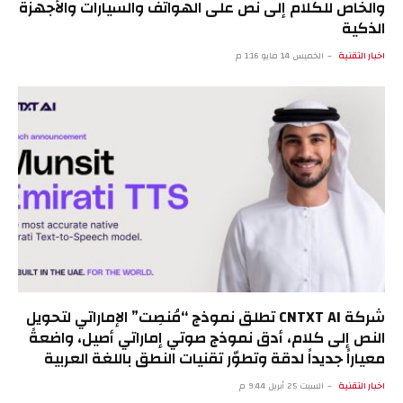
والخاص للكلام إلى نص على الهواتف والسيارات والأجهزة
الذكية
اخبار التقنية
الخميس 14 مايو 1:16 م
شركة CNTXT AI تطلق نموذج “مُنصِت” الإماراتي لتحويل
النص إلى كلام، أدق نموذج صوتي إماراتي أصيل، واضعةً
معياراً جديداً لدقة وتطوّر تقنيات النطق باللغة العربية
اخبار التقنية
السبت 25 أبريل 9:44 م