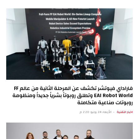
فاراداي فيوتشر تكشف عن المرحلة الثانية من عالم FF
EAI Robot World وتطلق روبوتاً بشرياً جديداً ومنظومة
روبوتات صناعية متكاملة
اخبار التقنية
الأربعاء 24 يونيو 2:20 م