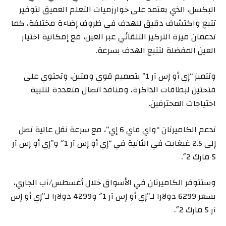
البكسل، الذي يعتمد على خوارزميات التعلم العميق لتوفير
تتبع واكتشاف دقيق للهدف في ظروف إضاءة مختلفة، كما
تدعمان ميزة التركيز التلقائي عبر العين، مع إمكانية اختيار
العين المفضلة لتتبع الهدف بسرعة.
وتتميز “إي أو إس آر 1” بتصميم قوي ومتين، وتحتوي على
فتحتين لبطاقات الذاكرة، ومنافذ اتصال متعددة لتلبية
احتياجات المحترفين.
تدعم الكاميرتان “واي فاي 6 إي”، مع سرعة نقل عالية تصل
إلى 2.5 غيغابت في الثانية في “إي أو إس آر 1″ و”إي أو إس آر
5 مارك 2″.
وستتوفر الكاميرتان في الأسواق خلال أغسطس/آب الجاري،
بسعر 6299 دولارا لـ”إي أو إس آر 1″ و4299 دولارا لـ”إي أو إس
آر 5 مارك 2″.